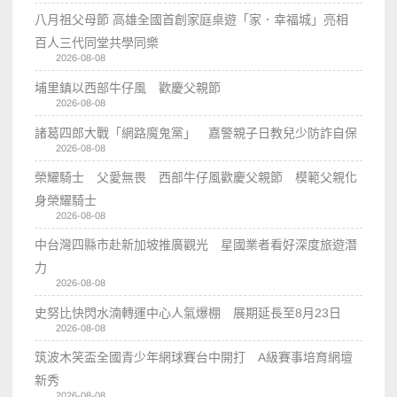
八月祖父母節 高雄全國首創家庭桌遊「家．幸福城」亮相
百人三代同堂共學同樂
2026-08-08
埔里鎮以西部牛仔風 歡慶父親節
2026-08-08
諸葛四郎大戰「網路魔鬼黨」 嘉警親子日教兒少防詐自保
2026-08-08
榮耀騎士 父愛無畏 西部牛仔風歡慶父親節 模範父親化
身榮耀騎士
2026-08-08
中台灣四縣市赴新加坡推廣觀光 星國業者看好深度旅遊潛
力
2026-08-08
史努比快閃水湳轉運中心人氣爆棚 展期延長至8月23日
2026-08-08
筑波木笑盃全國青少年網球賽台中開打 A級賽事培育網壇
新秀
2026-08-08