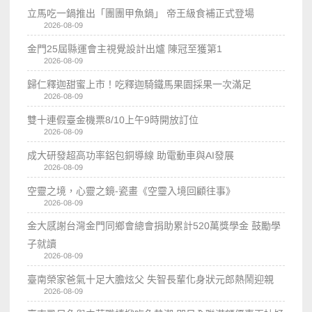
立馬吃一鍋推出「團團甲魚鍋」 帝王級食補正式登場
2026-08-09
金門25屆縣運會主視覺設計出爐 陳冠至獲第1
2026-08-09
歸仁釋迦甜蜜上市！吃釋迦騎鐵馬果園採果一次滿足
2026-08-09
雙十連假臺金機票8/10上午9時開放訂位
2026-08-09
成大研發超高功率鋁包銅導線 助電動車與AI發展
2026-08-09
空靈之境，心靈之鏡-瓷畫《空𩆜入境回顧往事》
2026-08-09
金大感謝台灣金門同鄉會總會捐助累計520萬獎學金 鼓勵學
子就讀
2026-08-09
臺南榮家爸氣十足大膽炫父 失智長輩化身狀元郎熱鬧迎親
2026-08-09