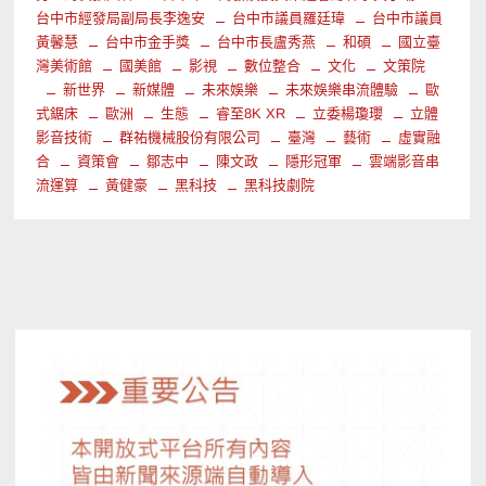
台中市經發局副局長李逸安
台中市議員羅廷瑋
台中市議員
黃馨慧
台中市金手獎
台中市長盧秀燕
和碩
國立臺
灣美術館
國美館
影視
數位整合
文化
文策院
新世界
新媒體
未來娛樂
未來娛樂串流體驗
歐
式鋸床
歐洲
生態
睿至8K XR
立委楊瓊瓔
立體
影音技術
群祐機械股份有限公司
臺灣
藝術
虛實融
合
資策會
鄒志中
陳文政
隱形冠軍
雲端影音串
流運算
黃健豪
黑科技
黑科技劇院