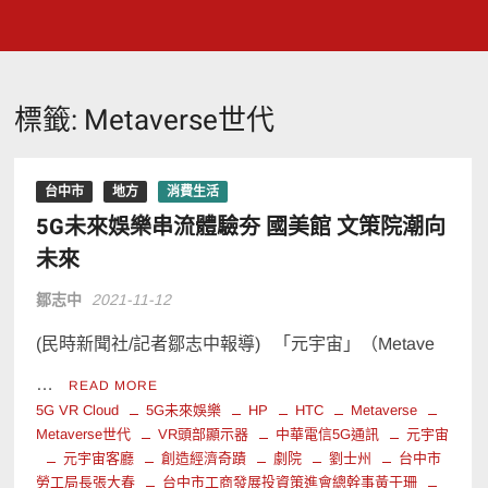
標籤:
Metaverse世代
台中市
地方
消費生活
5G未來娛樂串流體驗夯 國美館 文策院潮向
未來
鄒志中
2021-11-12
(民時新聞社/記者鄒志中報導) 「元宇宙」（Metave
…
READ MORE
5G VR Cloud
5G未來娛樂
HP
HTC
Metaverse
Metaverse世代
VR頭部顯示器
中華電信5G通訊
元宇宙
元宇宙客廳
創造經濟奇蹟
劇院
劉士州
台中市
勞工局長張大春
台中市工商發展投資策進會總幹事黃于珊