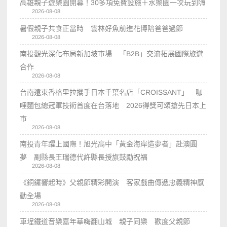
高雄親子遊樂園開幕！30多項免費設施＋水樂園一次玩到嗨
2026-08-08
暑假親子共食正當時 雲林好魚前進花博陪爸爸過節
2026-08-08
南投觀光深化布局新加坡市場 「B2B」交流拓展國際旅遊
合作
2026-08-08
台南遠東香格里拉攜手日本千葉名店「CROISSANT」 咖
哩麵包總冠軍技術首度在台落地 2026得獎可頌搶先日本上
市
2026-08-08
南投青年躍上國際！旭光高中「黃金海岸造夢者」赴澳圓
夢 副縣長王瑞德代許縣長授旗鼓勵祝福
2026-08-08
《銅鑼響起時》父親節精彩開演 客家戲曲傳遞忠義精神感
動全場
2026-08-08
車埕鐵道音樂嘉年華嗨翻山城 親子同樂 歡度父親節