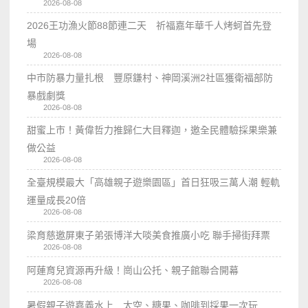
2026-08-08
2026王功漁火節88節連二天 祈福嘉年華千人烤蚵首先登
場
2026-08-08
中市防暴力量扎根 豐原鎌村、神岡溪洲2社區獲衛福部防
暴戲劇獎
2026-08-08
甜蜜上市！黃偉哲力推歸仁大目釋迦，邀全民體驗採果樂兼
做公益
2026-08-08
全臺規模最大「高雄親子遊樂園區」首日狂吸三萬人潮 輕軌
運量成長20倍
2026-08-08
梁育慈邀屏東子弟張博洋大啖美食推廣小吃 聯手掃街拜票
2026-08-08
阿蓮育兒資源再升級！崗山公托、親子館聯合開幕
2026-08-08
暑假親子遊嘉義水上 太空、糖果、咖啡到採果一次玩