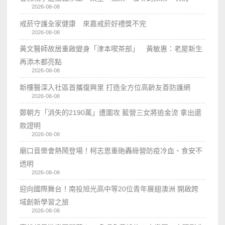
2026-08-08
戒菸守護全家健康 來嘉戒菸好禮獎不完
2026-08-08
黃文醫師故居重啟變身「津本喫茶部」 黃敏惠：老屋新生
再添木都亮點
2026-08-08
新樓醫深入社區首攜復興里 打造全方位高齡友善防護網
2026-08-08
鄭朝方「消失的2190萬」遭圍攻 藍營三女將追金流 拿出還
款證明
2026-08-08
廟口音樂會熱鬧登場！柯志恩重砲轟綠營防疫冷血、食安不
透明
2026-08-08
迎向國際舞台！南投旭光高中等20位青年展翅澳洲 開啟跨
域創新學習之旅
2026-08-08