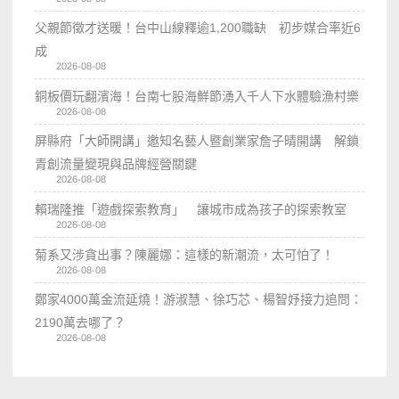
父親節徵才送暖！台中山線釋逾1,200職缺 初步媒合率近6
成
2026-08-08
銅板價玩翻濱海！台南七股海鮮節湧入千人下水體驗漁村樂
2026-08-08
屏縣府「大師開講」邀知名藝人暨創業家詹子晴開講 解鎖
青創流量變現與品牌經營關鍵
2026-08-08
賴瑞隆推「遊戲探索教育」 讓城市成為孩子的探索教室
2026-08-08
菊系又涉貪出事？陳麗娜：這樣的新潮流，太可怕了！
2026-08-08
鄭家4000萬金流延燒！游淑慧、徐巧芯、楊智妤接力追問：
2190萬去哪了？
2026-08-08