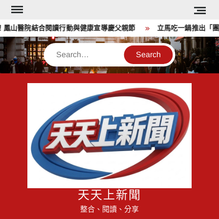
Skip
to
鳳山醫院結合閱讀行動與健康宣導慶父親節
立馬吃一鍋推出「團團
content
Search
天天上新聞
整合、閱讀、分享