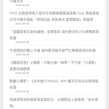
守護治安
2026-08-08
IYFR 北極星隊第六屆司令就職典禮圓滿落幕 Tony 張煌基接
任司令攜手啟航「熱情玩船 保育海洋 歡樂聯誼」新篇章
2026-08-08
「溫馨鄰里互助防護網」宣導奏效 湖內警消合力化解獨居翁
危機
2026-08-08
守望相助的暖心守護 湖內警消聯手破門化解獨居翁的危機
2026-08-08
【薩迦哲思】父親節，只能大餐一頓嗎？不只是「付清節」
更要培福積德
2026-08-08
歡慶父親節！《台中通TCPASS》APP 攜手在地名店熱情端
好康
2026-08-08
高雄茂林消防進部落宣導防災 父親節送上最實用「安全禮
物」