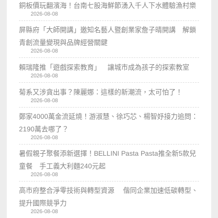
銅板價玩翻濱海！台南七股海鮮節湧入千人下水體驗漁村樂
2026-08-08
屏縣府「大師開講」邀知名藝人暨創業家詹子晴開講 解鎖
青創流量變現與品牌經營關鍵
2026-08-08
賴瑞隆推「遊戲探索教育」 讓城市成為孩子的探索教室
2026-08-08
菊系又涉貪出事？陳麗娜：這樣的新潮流，太可怕了！
2026-08-08
鄭家4000萬金流延燒！游淑慧、徐巧芯、楊智妤接力追問：
2190萬去哪了？
2026-08-08
暑假親子聚餐添新選擇！BELLINI Pasta Pasta推全新5款兒
童餐 手工義大利麵240元起
2026-08-08
高市府整合淨零技術與轉型資源 偕同企業加速低碳轉型、
提升國際競爭力
2026-08-08