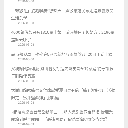
2026-08-08
「蝶戀花」瓷繪聯展倒數2天 黃敏惠邀民眾走進嘉義感受
生活美學
2026-08-08
4000萬借款只有1810萬申報 游淑慧追問鄭朝方：2190萬
差額去哪了
2026-08-08
高市都發局：楠梓等5區最新地形圖將於8月20日正式上線
2026-08-08
父親節閱讀傳愛 鳳山醫院打造失智友善全齡家庭 從守護孩
子到陪伴長輩
2026-08-08
大崗山龍眼蜂蜜文化節感受夏日最夯的「蜂」潮魅力 活動
限定「蜜汁鹽酥雞」掀話題
2026-08-08
2組培育樂團首發全新單曲 3組人氣樂團同台開唱 從產業
開箱到駁二開唱！「高速青春」音樂展演8/23免費登場
2026-08-08