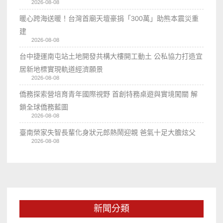
2026-08-08
暖心跨海送暖！台灣首廟天壇豪捐「300萬」助熊本震災重
建
2026-08-08
台中捷運南屯站土地開發共構大樓開工動土 公私協力打造宜
居新地標實現軌道經濟願景
2026-08-08
僑務探索營培育青年國際視野 首創特務桌遊與實境闖關 解
鎖全球僑務藍圖
2026-08-08
臺南榮家失智長輩化身狀元郎熱鬧迎親 爸氣十足大膽炫父
2026-08-08
新聞分類