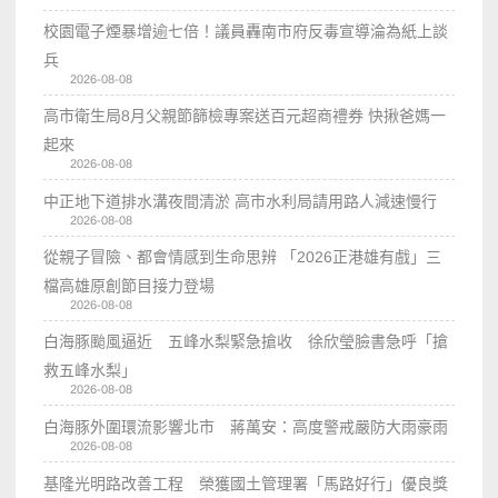
校園電子煙暴增逾七倍！議員轟南市府反毒宣導淪為紙上談
兵
2026-08-08
高市衛生局8月父親節篩檢專案送百元超商禮券 快揪爸媽一
起來
2026-08-08
中正地下道排水溝夜間清淤 高市水利局請用路人減速慢行
2026-08-08
從親子冒險、都會情感到生命思辨 「2026正港雄有戲」三
檔高雄原創節目接力登場
2026-08-08
白海豚颱風逼近 五峰水梨緊急搶收 徐欣瑩臉書急呼「搶
救五峰水梨」
2026-08-08
白海豚外圍環流影響北市 蔣萬安：高度警戒嚴防大雨豪雨
2026-08-08
基隆光明路改善工程 榮獲國土管理署「馬路好行」優良獎