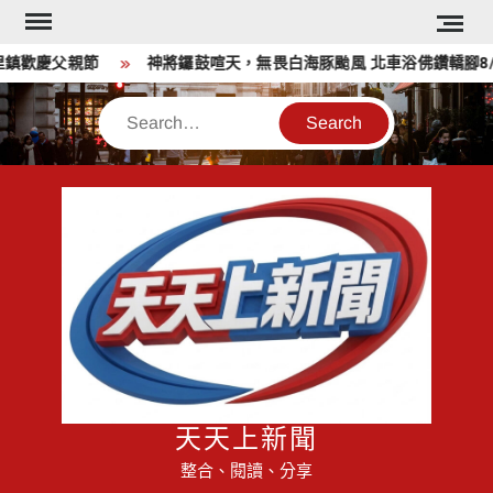
Skip
to
鎮歡慶父親節
神將鑼鼓喧天，無畏白海豚颱風 北車浴佛鑽轎腳8/
content
Search
天天上新聞
整合、閱讀、分享