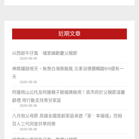
近期文章
以西部牛仔風 埔里鎮歡慶父親節
2026-08-08
神將鑼鼓喧天，無畏白海豚颱風 北車浴佛鑽轎腳8/9還有一
天
2026-08-08
阿蓮崗山公托及阿蓮親子館揭牌啟用！高市府於父親節溫馨
獻禮 用行動支持育兒家庭
2026-08-08
八月祖父母節 高雄全國首創家庭桌遊「家．幸福城」亮相
百人三代同堂共學同樂
2026-08-08