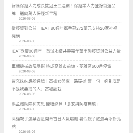
智匯保經人力成長雙冠王三連霸！保經業人力登錄首選品
牌 邁向萬人保經新里程
2026-08-08
從經貿到公益 IEAT 80週年攜手募272萬元支持20家社福
機構
2026-08-08
IEAT歡慶80週年 首辦永續共善嘉年華串聯經貿與公益力量
2026-08-08
車輛機械故障暴衝 造成高雄市前鎮、苓雅區600戶停電
2026-08-08
冒充妹妹想躲通緝！高雄女盤查一路硬拗 警一句「妳到底是
不是我要找的人」當場認栽
2026-08-08
洪孟楷助陣柯志恩 開嗆綠營「食安與防疫無能」
2026-08-08
高雄親子遊樂園區開幕首日人氣爆棚 暑假親子旅遊再添新亮
點
2026-08-08