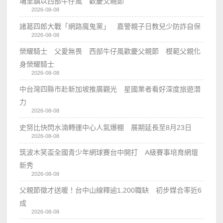
埔里鎮以西部牛仔風 歡慶父親節
2026-08-08
諸葛四郎大戰「網路魔鬼黨」 嘉警親子日教兒少防詐自保
2026-08-08
榮耀騎士 父愛無畏 西部牛仔風歡慶父親節 模範父親化
身榮耀騎士
2026-08-08
中台灣四縣市赴新加坡推廣觀光 星國業者看好深度旅遊潛
力
2026-08-08
史努比快閃水湳轉運中心人氣爆棚 展期延長至8月23日
2026-08-08
筑波木笑盃全國青少年網球賽台中開打 A級賽事培育網壇
新秀
2026-08-08
父親節徵才送暖！台中山線釋逾1,200職缺 初步媒合率近6
成
2026-08-08