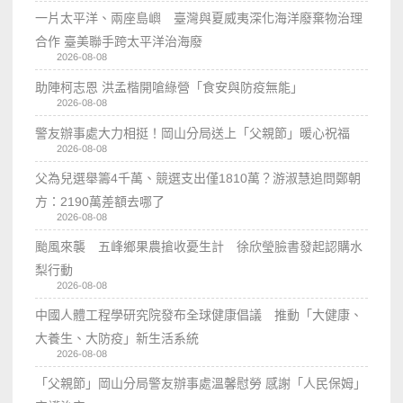
一片太平洋、兩座島嶼 臺灣與夏威夷深化海洋廢棄物治理
合作 臺美聯手跨太平洋治海廢
2026-08-08
助陣柯志恩 洪孟楷開嗆綠營「食安與防疫無能」
2026-08-08
警友辦事處大力相挺！岡山分局送上「父親節」暖心祝福
2026-08-08
父為兒選舉籌4千萬、競選支出僅1810萬？游淑慧追問鄭朝
方：2190萬差額去哪了
2026-08-08
颱風來襲 五峰鄉果農搶收憂生計 徐欣瑩臉書發起認購水
梨行動
2026-08-08
中國人體工程學研究院發布全球健康倡議 推動「大健康、
大養生、大防疫」新生活系統
2026-08-08
「父親節」岡山分局警友辦事處溫馨慰勞 感謝「人民保姆」