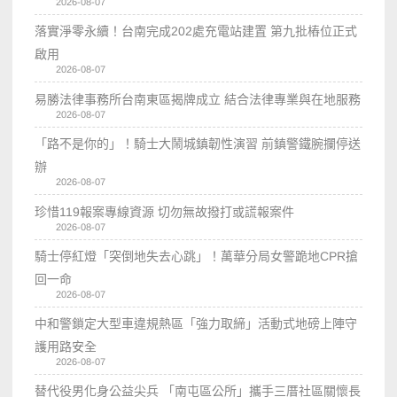
2026-08-07
落實淨零永續！台南完成202處充電站建置 第九批樁位正式
啟用
2026-08-07
易勝法律事務所台南東區揭牌成立 結合法律專業與在地服務
2026-08-07
「路不是你的」！騎士大鬧城鎮韌性演習 前鎮警鐵腕攔停送
辦
2026-08-07
珍惜119報案專線資源 切勿無故撥打或謊報案件
2026-08-07
騎士停紅燈「突倒地失去心跳」！萬華分局女警跪地CPR搶
回一命
2026-08-07
中和警鎖定大型車違規熱區「強力取締」活動式地磅上陣守
護用路安全
2026-08-07
替代役男化身公益尖兵 「南屯區公所」攜手三厝社區關懷長