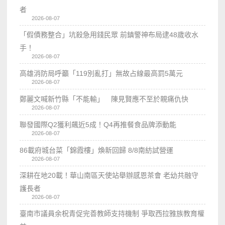
者
2026-08-07
「假債務整合」坑殺急用錢民眾 前鎮警神布局逮48歲收水
手！
2026-08-07
高雄消防局呼籲「119別亂打」無故占線最高罰5萬元
2026-08-07
鄭麗文喊新竹縣「不能輸」 陳見賢應不至於親痛仇快
2026-08-07
聯發國際Q2獲利飆近5成！Q4再推餐食品牌添動能
2026-08-07
86載府城台菜「錦霞樓」煥新回歸 8/8南紡試營運
2026-08-07
深耕在地20載！華山南區天使站舉辦感恩茶會 老幼共融守
護長者
2026-08-07
臺南市議員余柷青促完善教師支持機制 爭取西拉雅族教育權