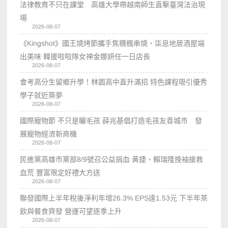
法律教育不只在課堂 高雄大學帶越南師生直擊臺灣法治現
場
2026-08-07
《Kingshot》國王燒烤節攜手焦糖楓串燒、柒息地居酒屋端
出美味 韓援啦啦隊女神金娜妍任一日店長
2026-08-07
會考高分生留鄉升學！林園高中直升滿招 特色課程吸引優秀
學子就近築夢
2026-08-07
國際寵物節 不只是曬毛孩 薛兆基倡打造毛孩友善城市 發
展寵物經濟新商機
2026-08-07
民進黨高雄市黨部8/9號召公益捐血 黃捷、賴瑞隆挽袖搶救
血荒 豐富限定好禮大方送
2026-08-07
聯發國際上半年稅後淨利年增26.3% EPS達1.53元 下半年茶
飲與餐食齊發 營運可望逐季上升
2026-08-07