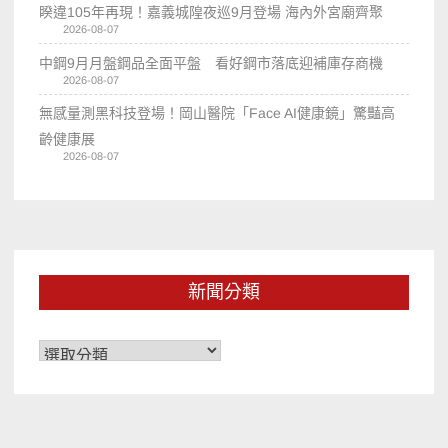
睽違105年再現！嘉義城隍夜巡9月登場 海內外宮廟齊聚
2026-08-07
中鋼9月月盤鋼品全面平盤 看好鋼市落底迎補庫存商機
2026-08-07
無感量測黑科技登場！岡山醫院「Face AI健康鏡」驚豔高
齡健康展
2026-08-07
新聞分類
新
聞
分
類