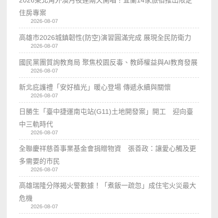
住房專案
2026-08-07
高雄市2026城鎮韌性(防空)演習圓滿完成 展現全民防衛力
2026-08-07
國民黨團質詢教育局 聚焦校園反毒、教師權益與AI教育發展
2026-08-07
新北庇護禮「安好植光」暖心登場 傳遞永續與關懷
2026-08-07
日勝生「臺中捷運南屯站(G11)土地開發案」開工 迎向臺
中三軌時代
2026-08-07
全聯慶祥慈善事業基金會捐贈物資 張善政：讓愛心觸及更
多需要的市民
2026-08-07
高雄瑞隆分隊揭火警數據！「煮飯一疏忽」成住宅火災最大
危機
2026-08-07