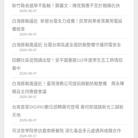
新竹縣長選舉不能輸！鄭麗文：陳見賢應不至於親痛仇快
2026-08-07
白海豚颱逼近 新營台電全力戒備！民眾與業者落實用電設
備檢查
2026-08-07
白海豚颱風逼近 台電台南區處全面防颱整備守護供電安全
2026-08-07
回饋社區從閱讀出發！安平圖書館115年度學生志工熱情招
募中
2026-08-07
白海豚颱風逼近！臺灣港務公司提前啟動防颱整備 周永暉
親自主持應變會議
2026-08-07
台南首家DIGIRO數位迴轉壽司登場 壽司郎插旗新光三越新
天地
2026-08-07
司法官學院參訪嘉南療養院 深化毒品多元處遇與戒癮合作
2026-08-07