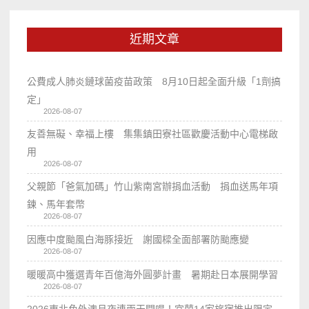
近期文章
公費成人肺炎鏈球菌疫苗政策 8月10日起全面升級「1劑搞
定」
2026-08-07
友善無礙、幸福上樓 集集鎮田寮社區歡慶活動中心電梯啟
用
2026-08-07
父親節「爸氣加碼」竹山紫南宮辦捐血活動 捐血送馬年項
鍊、馬年套幣
2026-08-07
因應中度颱風白海豚接近 謝國樑全面部署防颱應變
2026-08-07
暖暖高中獲選青年百億海外圓夢計畫 暑期赴日本展開學習
2026-08-07
2026東北角外澳月夜連兩天開唱！宜蘭14家旅宿推出限定