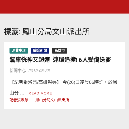
標籤:
鳳山分局文山派出所
消費生活
綜合新聞
高雄市
駕車恍神又超速 連環追撞! 6人受傷送醫
新聞中心
2019-05-26
【記者張淑慧/高雄報導】 今(26)日凌晨06時許，於鳳
山分 …
READ MORE
記者張淑慧
鳳山分局文山派出所