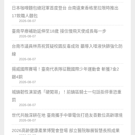
日本咖哩麵包總冠軍首度登台 台南遠東香格里拉限時推出
17款職人麵包
2026-08-07
臺南早療補助延伸至18歲 接住慢飛天使成長每一步
2026-08-07
台南市議員林燕祝質疑校園反毒成效 籲導入唾液快篩強化防
線
2026-08-07
揚威國際賽場！臺南代表隊征戰國際少年運動會 斬獲7金2
銀4銅
2026-08-07
城鎮韌性演習遇「硬闖哥」！前鎮區騎士一句話拒停車恐重
罰
2026-08-07
世代共融深耕在地 臺南攜手中華電信打造友善數位高齡環境
2026-08-07
2026高齡健康產業博覽會登場 部立醫院聯展智慧長照成果