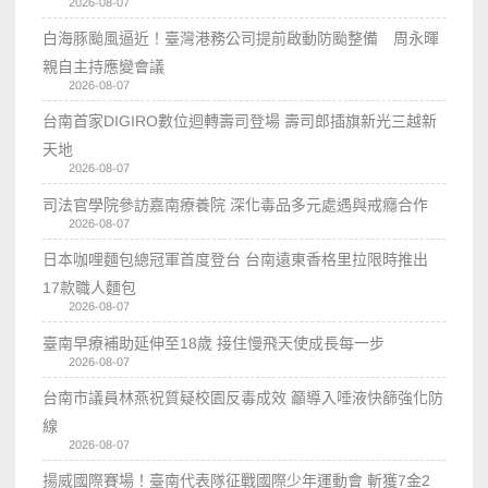
2026-08-07
白海豚颱風逼近！臺灣港務公司提前啟動防颱整備 周永暉
親自主持應變會議
2026-08-07
台南首家DIGIRO數位迴轉壽司登場 壽司郎插旗新光三越新
天地
2026-08-07
司法官學院參訪嘉南療養院 深化毒品多元處遇與戒癮合作
2026-08-07
日本咖哩麵包總冠軍首度登台 台南遠東香格里拉限時推出
17款職人麵包
2026-08-07
臺南早療補助延伸至18歲 接住慢飛天使成長每一步
2026-08-07
台南市議員林燕祝質疑校園反毒成效 籲導入唾液快篩強化防
線
2026-08-07
揚威國際賽場！臺南代表隊征戰國際少年運動會 斬獲7金2