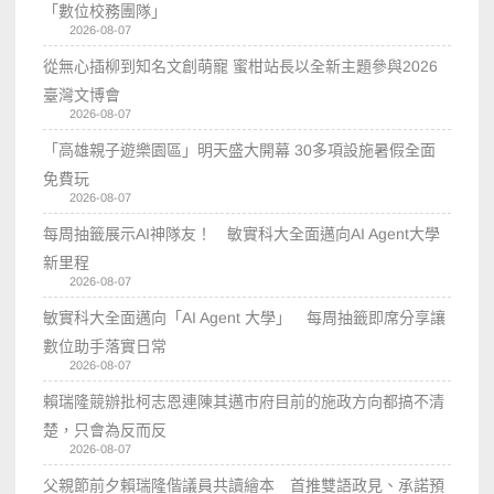
「數位校務團隊」
2026-08-07
從無心插柳到知名文創萌寵 蜜柑站長以全新主題參與2026
臺灣文博會
2026-08-07
「高雄親子遊樂園區」明天盛大開幕 30多項設施暑假全面
免費玩
2026-08-07
每周抽籤展示AI神隊友！ 敏實科大全面邁向AI Agent大學
新里程
2026-08-07
敏實科大全面邁向「AI Agent 大學」 每周抽籤即席分享讓
數位助手落實日常
2026-08-07
賴瑞隆競辦批柯志恩連陳其邁市府目前的施政方向都搞不清
楚，只會為反而反
2026-08-07
父親節前夕賴瑞隆偕議員共讀繪本 首推雙語政見、承諾預