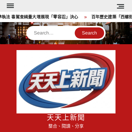
Skip
to
執法 毒駕查緝量大增展現「零容忍」決心
百年歷史建築「西螺街
content
Search
天天上新聞
整合、閱讀、分享