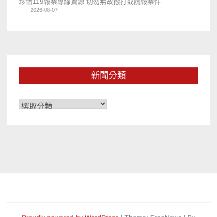
珍惜119報案專線資源 切勿無故撥打或謊報案件
2026-08-07
新聞分類
新
聞
分
類