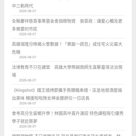
中三軌時代
2026-08-07
全聯慶祥慈善事業基金會捐贈物資 張善政：讓愛心觸及更
多需要的市民
2026-08-07
高雄瑞隆分隊揭火警數據！「煮飯一疏忽」成住宅火災最大
危機
2026-08-07
法律教育不只在課堂 高雄大學帶越南師生直擊臺灣法治現
場
2026-08-07
《Kingshot》國王燒烤節攜手焦糖楓串燒、柒息地居酒屋端
出美味 韓援啦啦隊女神金娜妍任一日店長
2026-08-07
會考高分生留鄉升學！林園高中直升滿招 特色課程吸引優秀
學子就近築夢
2026-08-07