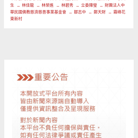
生
林佳龍
林榮進
林碧秀
立委陳瑩
財團法人中
華民國佛教慈濟慈善事業基金會
鄒志中
鄭天財
霧峰花
東新村