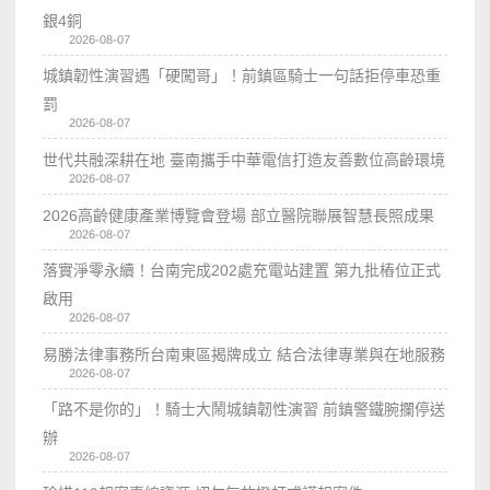
銀4銅
2026-08-07
城鎮韌性演習遇「硬闖哥」！前鎮區騎士一句話拒停車恐重
罰
2026-08-07
世代共融深耕在地 臺南攜手中華電信打造友善數位高齡環境
2026-08-07
2026高齡健康產業博覽會登場 部立醫院聯展智慧長照成果
2026-08-07
落實淨零永續！台南完成202處充電站建置 第九批樁位正式
啟用
2026-08-07
易勝法律事務所台南東區揭牌成立 結合法律專業與在地服務
2026-08-07
「路不是你的」！騎士大鬧城鎮韌性演習 前鎮警鐵腕攔停送
辦
2026-08-07