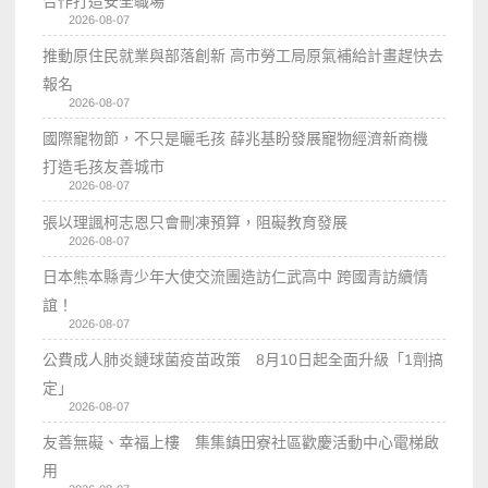
合作打造安全職場
2026-08-07
推動原住民就業與部落創新 高市勞工局原氣補給計畫趕快去
報名
2026-08-07
國際寵物節，不只是曬毛孩 薛兆基盼發展寵物經濟新商機
打造毛孩友善城市
2026-08-07
張以理諷柯志恩只會刪凍預算，阻礙教育發展
2026-08-07
日本熊本縣青少年大使交流團造訪仁武高中 跨國青訪續情
誼！
2026-08-07
公費成人肺炎鏈球菌疫苗政策 8月10日起全面升級「1劑搞
定」
2026-08-07
友善無礙、幸福上樓 集集鎮田寮社區歡慶活動中心電梯啟
用