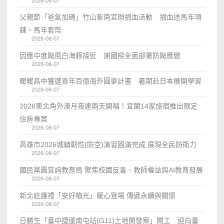
2026-08-07
父親節「爸氣加碼」竹山紫南宮辦捐血活動 捐血送馬年項
鍊、馬年套幣
2026-08-07
因應中度颱風白海豚接近 謝國樑全面部署防颱應變
2026-08-07
暖暖高中獲選青年百億海外圓夢計畫 暑期赴日本展開學習
2026-08-07
2026東北角外澳月夜連兩天開唱！宜蘭14家旅宿推出限定
住房專案
2026-08-07
高雄市2026城鎮韌性(防空)演習圓滿完成 展現全民防衛力
2026-08-07
國民黨團質詢教育局 聚焦校園反毒、教師權益與AI教育發展
2026-08-07
新北庇護禮「安好植光」暖心登場 傳遞永續與關懷
2026-08-07
日勝生「臺中捷運南屯站(G11)土地開發案」開工 迎向臺