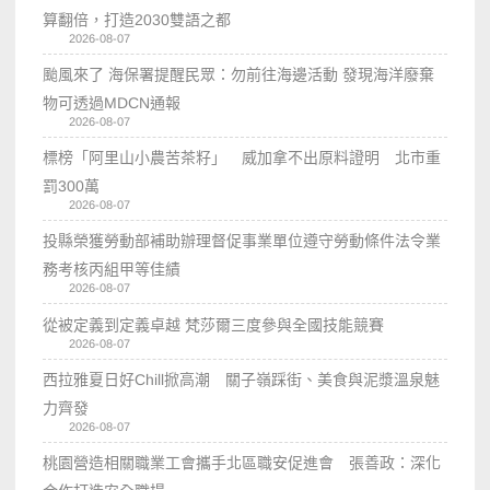
算翻倍，打造2030雙語之都
2026-08-07
颱風來了 海保署提醒民眾：勿前往海邊活動 發現海洋廢棄
物可透過MDCN通報
2026-08-07
標榜「阿里山小農苦茶籽」 威加拿不出原料證明 北市重
罰300萬
2026-08-07
投縣榮獲勞動部補助辦理督促事業單位遵守勞動條件法令業
務考核丙組甲等佳績
2026-08-07
從被定義到定義卓越 梵莎爾三度參與全國技能競賽
2026-08-07
西拉雅夏日好Chill掀高潮 關子嶺踩街、美食與泥漿溫泉魅
力齊發
2026-08-07
桃園營造相關職業工會攜手北區職安促進會 張善政：深化