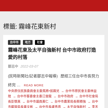
標籤:
霧峰花東新村
台中市
地方
社會
霧峰花東及太平自強新村 台中市政府打造
愛的村落
鄒志中
2022-03-07
(民時新聞社/記者鄒志中報導) 歷經三任台中市長努力
終完 …
READ MORE
中央原住民族委員會主委夷將•拔路兒
台中市原民會主委林益
陸
台中市客委會主委江俊龍
台中市政府
台中市社會局
長彭懷真
台中市議員黃仁
台中市農業局長蔡精強
台中
市都發局長黃文彬
台中市長盧秀燕
太平自強新村
李天