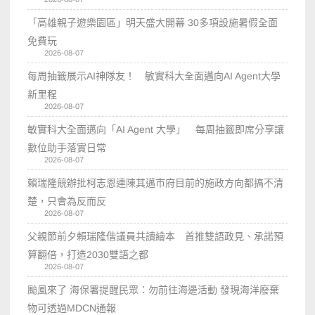
「高雄親子遊樂園區」明天盛大開幕 30多項設施暑假全面
免費玩
2026-08-07
每周抽籤展示AI神隊友！ 敏實科大全面邁向AI Agent大學
新里程
2026-08-07
敏實科大全面邁向「AI Agent 大學」 每周抽籤即席分享讓
數位助手落實日常
2026-08-07
賴瑞隆競辦批柯志恩連陳其邁市府目前的施政方向都搞不清
楚，只會為反而反
2026-08-07
父親節前夕賴瑞隆偕議員共讀繪本 首推雙語政見、承諾預
算翻倍，打造2030雙語之都
2026-08-07
颱風來了 海保署提醒民眾：勿前往海邊活動 發現海洋廢棄
物可透過MDCN通報