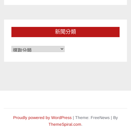
新聞分類
新
聞
分
類
Proudly powered by WordPress
|
Theme: FreeNews
|
By
ThemeSpiral.com
.