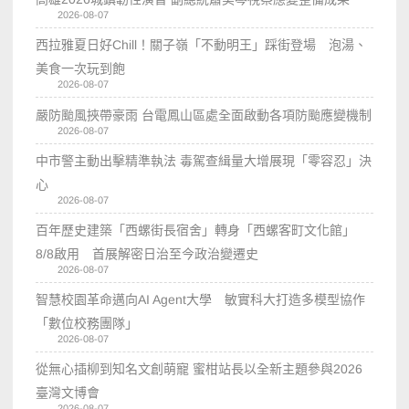
2026-08-07
西拉雅夏日好Chill！關子嶺「不動明王」踩街登場 泡湯、
美食一次玩到飽
2026-08-07
嚴防颱風挾帶豪雨 台電鳳山區處全面啟動各項防颱應變機制
2026-08-07
中市警主動出擊精準執法 毒駕查緝量大增展現「零容忍」決
心
2026-08-07
百年歷史建築「西螺街長宿舍」轉身「西螺客町文化館」
8/8啟用 首展解密日治至今政治變遷史
2026-08-07
智慧校園革命邁向AI Agent大學 敏實科大打造多模型協作
「數位校務團隊」
2026-08-07
從無心插柳到知名文創萌寵 蜜柑站長以全新主題參與2026
臺灣文博會
2026-08-07