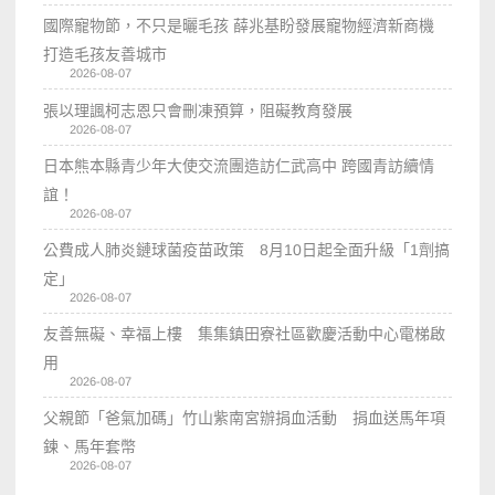
國際寵物節，不只是曬毛孩 薛兆基盼發展寵物經濟新商機
打造毛孩友善城市
2026-08-07
張以理諷柯志恩只會刪凍預算，阻礙教育發展
2026-08-07
日本熊本縣青少年大使交流團造訪仁武高中 跨國青訪續情
誼！
2026-08-07
公費成人肺炎鏈球菌疫苗政策 8月10日起全面升級「1劑搞
定」
2026-08-07
友善無礙、幸福上樓 集集鎮田寮社區歡慶活動中心電梯啟
用
2026-08-07
父親節「爸氣加碼」竹山紫南宮辦捐血活動 捐血送馬年項
鍊、馬年套幣
2026-08-07