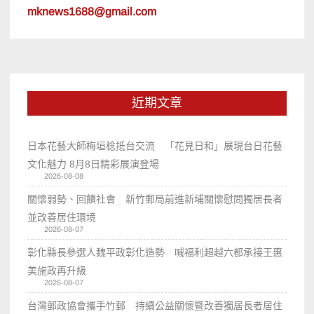
mknews1688@gmail.com
近期文章
日本花藝大師梅垣稔抵台交流 「花見日和」展現台日花藝
文化魅力 8月8日精彩展演登場
2026-08-08
關懷弱勢、回饋社會 新竹郵局前進新埔關懷慰問獨居長者
並改善居住環境
2026-08-07
彰化縣長參選人魏平政彰化造勢 喊福利超越六都承接王惠
美施政再升級
2026-08-07
台灣郵政協會攜手竹郵 持續公益關懷暨改善獨居長者居住