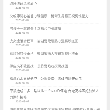
環境傳遞溫暖愛心
2026-08-07
父親節關心爸爸心理健康 桃衛生局籲正視男性壓力
2026-08-07
陪孩子一起追夢！幸福台中號啟航
2026-08-07
皮夾遺落計程車 後湖警電聯熱心運將秒送回
2026-08-07
看診記錯停車格 後湖警擴大搜尋幫找回機車
2026-08-07
掉皮夾不敢獨找 長竹警暗巷摸黑找回
2026-08-07
購愛心水果疑遇詐 公園警指引識破陷阱守荷包
2026-08-07
車禍造成三多二路以北一帶600戶停電 台電高雄區處加派人
力進行搶修
2026-08-07
海委會譴責中國假借防災違法擴張管轄權 侵害航行自由，破