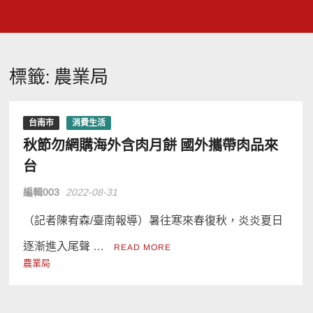
標籤:
農業局
台南市
消費生活
秋節勿網購海外含肉月餅 國外攜帶肉品來
台
編輯003
2022-08-31
（記者陳宥森/臺南報導）暑往寒來春復秋，炎炎夏日
逐漸進入尾聲 …
READ MORE
農業局