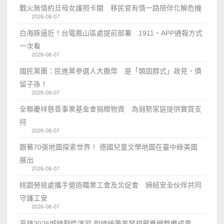
戰火無情約旦母女護照卡關 移民官有情一路陪伴化解危機
2026-08-07
白海豚逼近！台電鳳山區處提前部署 1911、APP通報方式
一次看
2026-08-07
國民黨團：民進黨參選人大撒幣 是「類固醇式」政見、債
留子孫！
2026-08-07
全聯慶祥慈善事業基金會捐贈物資 為弱勢家庭提供實質支
持
2026-08-07
跟著70張地圖探索世界！ 德國兒童文學地圖在臺中綠美圖
展出
2026-08-07
桃園勞檢處攜手營造職業工會及北促會 締結安全伙伴共同
守護工安
2026-08-07
高雄2026城鎮韌性演習 副總統蕭美琴視察應變整備成果