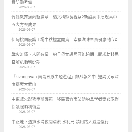
實防颱準備
2026-08-07
竹縣教育邁向新篇章 楊文科縣長視察2新設高中展現高中
五大方案成果
2026-08-07
伊甸桃園庇護工場中秋禮盒開賣 幸福滋味早鳥優惠9折起
2026-08-07
戰火無情、人間有情 約旦母女護照可能逾期卡關求助移民
官解危順利延期
2026-08-07
「kivangavan 南島五感主題遊程」熱烈報名中 邀請民眾深
度探索大武山
2026-08-07
中東戰火影響申辦護照 移民署竹市站助約旦學者妻女取得
新護照順利留臺
2026-08-07
中正地下道排水溝夜間清淤 水利局:請用路人減速慢行
2026-08-07