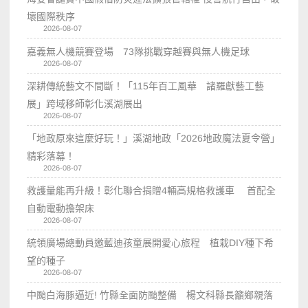
壞國際秩序
2026-08-07
嘉義無人機競賽登場 73隊挑戰穿越賽與無人機足球
2026-08-07
深耕傳統藝文不間斷！「115年百工風華 諸羅獻藝工藝
展」跨域移師彰化溪湖展出
2026-08-07
「地政原來這麼好玩！」溪湖地政「2026地政魔法夏令營」
精彩落幕！
2026-08-07
救護量能再升級！彰化聯合捐贈4輛高規格救護車 首配全
自動電動擔架床
2026-08-07
統領廣場總動員邀藍迪孩童展開愛心旅程 植栽DIY種下希
望的種子
2026-08-07
中颱白海豚逼近! 竹縣全面防颱整備 楊文科縣長籲鄉親落