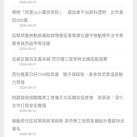
2026-08-07
標榜「阿里山小農苦茶籽」 威加拿不出原料證明 北市重
罰300萬
2026-08-07
投縣榮獲勞動部補助辦理督促事業單位遵守勞動條件法令業
務考核丙組甲等佳績
2026-08-07
從被定義到定義卓越 梵莎爾三度參與全國技能競賽
2026-08-07
西拉雅夏日好Chill掀高潮 關子嶺踩街、美食與泥漿溫泉魅
力齊發
2026-08-07
桃園營造相關職業工會攜手北區職安促進會 張善政：深化
合作打造安全職場
2026-08-07
推動原住民就業與部落創新 高市勞工局原氣補給計畫趕快去
報名
2026-08-07