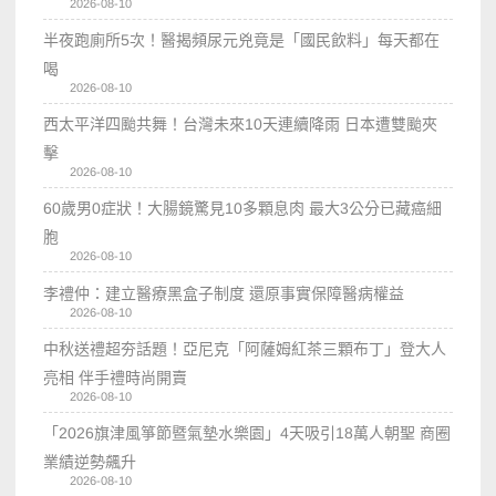
2026-08-10
半夜跑廁所5次！醫揭頻尿元兇竟是「國民飲料」每天都在
喝
2026-08-10
西太平洋四颱共舞！台灣未來10天連續降雨 日本遭雙颱夾
擊
2026-08-10
60歲男0症狀！大腸鏡驚見10多顆息肉 最大3公分已藏癌細
胞
2026-08-10
李禮仲：建立醫療黑盒子制度 還原事實保障醫病權益
2026-08-10
中秋送禮超夯話題！亞尼克「阿薩姆紅茶三顆布丁」登大人
亮相 伴手禮時尚開賣
2026-08-10
「2026旗津風箏節暨氣墊水樂園」4天吸引18萬人朝聖 商圈
業績逆勢飆升
2026-08-10