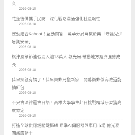
久
2026-08-10
花蓮後備攜手民防 深化戰略溝通強化社區韌性
2026-08-10
運動結合Kahoot！互動問答 萬華分局寓教於樂「守護兒少
暑期安全」
2026-08-10
旗津風箏節連假湧入逾18萬人 觀光局:帶動地方經濟強勢成
長
2026-08-10
佳里鄉親有福了！佳里興郵局搬新家 開幕辦郵儲壽險還能
抽紅包
2026-08-10
不只會法律還會日語！高雄大學學生赴日挑戰跨域研習獲高
度肯定
2026-08-10
打造全球供應鏈關鍵樞紐 瞄準AI伺服器與車用市場 億光泰
國新廠動土！