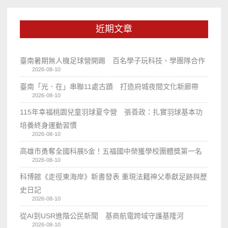
近期文章
臺南暑期無人機足球營開踢 百名學子玩科技、學團隊合作
2026-08-10
臺南「光．在」串聯11處古蹟 打造府城夜間文化新廊帶
2026-08-10
115年幸福桃園兒童羽球夏令營 張善政：扎實羽球基本功
培養終身運動習慣
2026-08-10
高雄市勇奪全國科展5金！五福國中榮獲學校團體獎第一名
2026-08-10
科博館《走徑東海岸》新書發表 重現法籍神父奉獻足跡與歷
史日記
2026-08-10
從AI到USR進階公民新聞 基商航電跨域守護基隆河
2026-08-10