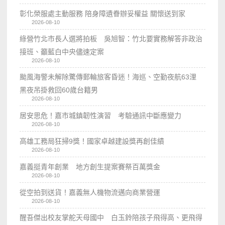
彰化榮服處主動服務 陪身障遺眷辦妥權益 關懷送到家
2026-08-10
綠營竹北市長人選將拍板 吳旭智：竹北要實務解答非政治
接班、籲藍白中央儘速定案
2026-08-10
颱風海警未解除驚傳郵輪旅客昏迷！海巡、空勤夜航63浬
黑夜吊掛救回60歲台籍男
2026-08-10
居安思危！嘉市城鎮韌性演習 考驗通訊中斷應變力
2026-08-10
高雄工務局狂掃9獎！國家卓越建設獎再創佳績
2026-08-10
嘉義挺青年創業 地方創生提案賽祭百萬獎金
2026-08-10
從空拍到送貨！嘉義無人機物流邁向商業營運
2026-08-10
醒吾傑出校友掌舵天母國中 白玉鈴陪孩子飛得高、更飛得