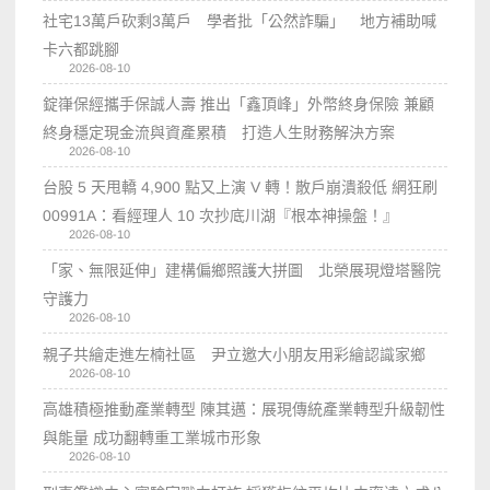
社宅13萬戶砍剩3萬戶 學者批「公然詐騙」 地方補助喊
卡六都跳腳
2026-08-10
錠嵂保經攜手保誠人壽 推出「鑫頂峰」外幣終身保險 兼顧
終身穩定現金流與資產累積 打造人生財務解決方案
2026-08-10
台股 5 天甩轎 4,900 點又上演 V 轉！散戶崩潰殺低 網狂刷
00991A：看經理人 10 次抄底川湖『根本神操盤！』
2026-08-10
「家、無限延伸」建構偏鄉照護大拼圖 北榮展現燈塔醫院
守護力
2026-08-10
親子共繪走進左楠社區 尹立邀大小朋友用彩繪認識家鄉
2026-08-10
高雄積極推動產業轉型 陳其邁：展現傳統產業轉型升級韌性
與能量 成功翻轉重工業城市形象
2026-08-10