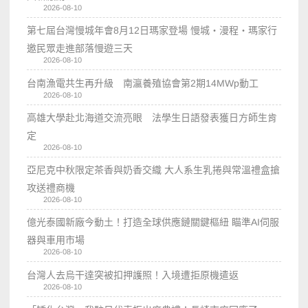
2026-08-10
第七屆台灣慢城年會8月12日瑪家登場 慢城・漫程・瑪家行
邀民眾走進部落慢遊三天
2026-08-10
台南漁電共生再升級 南瀛養殖協會第2期14MWp動工
2026-08-10
高雄大學赴北海道交流亮眼 法學生日語發表獲日方師生肯
定
2026-08-10
亞尼克中秋限定茶香與奶香交織 大人系生乳捲與常溫禮盒搶
攻送禮商機
2026-08-10
億光泰國新廠今動土！打造全球供應鏈關鍵樞紐 瞄準AI伺服
器與車用市場
2026-08-10
台灣人去烏干達突被扣押護照！入境遭拒原機遣返
2026-08-10