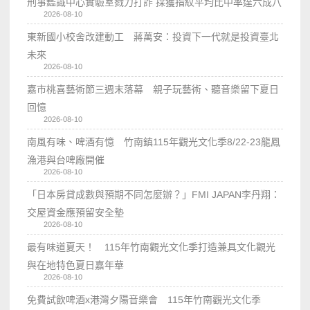
刑事鑑識中心實驗室戮力打詐 採獲指紋平均比中率達六成八
2026-08-10
東新國小校舍改建動工 蔣萬安：投資下一代就是投資臺北
未來
2026-08-10
嘉市桃喜藝術節三週末落幕 親子玩藝術、聽音樂留下夏日
回憶
2026-08-10
南風有味、啤酒有憶 竹南鎮115年觀光文化季8/22-23龍鳳
漁港與台啤廠開催
2026-08-10
「日本房貸成數與預期不同怎麼辦？」FMI JAPAN李丹翔：
交屋資金應預留安全墊
2026-08-10
最有味道夏天！ 115年竹南觀光文化季打造兼具文化觀光
與在地特色夏日嘉年華
2026-08-10
免費試飲啤酒x港灣夕陽音樂會 115年竹南觀光文化季