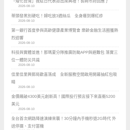
「矮化台灣」我駐日代表拒出席典禮！長崎市府回應了
2026-08-10
蒂頭發黑別硬吃！婦吃放3週絲瓜 全身癢到爆紅疹
2026-08-10
第一銀行首度參與高齡健康產業博覽會 樂齡金融生活圈獲熱
烈迴響
2026-08-10
科技與實體並進！那瑪夏分隊推廣防颱APP與避難包 落實三
位一體防災共識
2026-08-10
佳里佳里興郵局歡喜落成 全新服務空間啟用開幕抽紅包吸
睛
2026-08-10
金價飆破4300美元創新高！國際投行預言接下來直衝5200
美元
2026-08-10
全台首次網路降速演練來襲！30分鐘內手機秒退2G時代 外
送停擺、支付當機