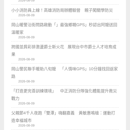
2026-08-09
小小消防員上線！高雄消防局辦體驗營 親子闖關學防災
2026-08-09
岡山暖警沿街問路啟動「」最強鄉親GPS」秒認出阿嬤送回
溫暖家
2026-08-09
跨國並肩彩排激盪爵士新火花 展現台中市爵士人才培育成
果
2026-08-09
岡山警民聯手暖助八旬嬤 「人情味GPS」10分鐘找回返家
路
2026-08-09
「打造更完善訓練環境」 中正消防分隊強化體能提升救災
戰力
2026-08-09
父親節4千人夜跑「雙潭」嗨翻嘉義 黃敏惠鳴槍：運動打
造幸福城市
2026-08-09