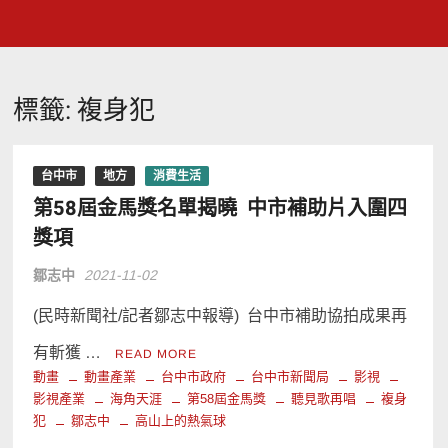
標籤:
複身犯
台中市
地方
消費生活
第58屆金馬獎名單揭曉 中市補助片入圍四
獎項
鄒志中
2021-11-02
(民時新聞社/記者鄒志中報導) 台中市補助協拍成果再
有斬獲 …
READ MORE
動畫
動畫產業
台中市政府
台中市新聞局
影視
影視產業
海角天涯
第58屆金馬獎
聽見歌再唱
複身
犯
鄒志中
高山上的熱氣球