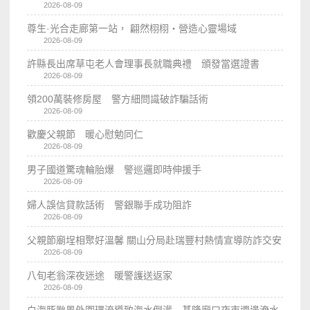
2026-08-09
尊生·光合走廊第一站， 翩然栩栩・營造心靈場域
2026-08-09
許縣長出席草屯老人會理事長就職典禮 頒發當選證書
2026-08-09
領200萬裝修房屋 警方細問識破詐騙話術
2026-08-09
歡慶父親節 暖心慰勉同仁
2026-08-09
男子國道驚魂輪胎爆 警巡邏即時伸援手
2026-08-09
婦人誤信貸款話術 警銀聯手成功阻詐
2026-08-09
父親節廟埕相聚好溫馨 關山分局赴瑞豐村熱情宣導防詐交安
2026-08-09
八旬老翁深夜迷途 暖警護送返家
2026-08-09
白海豚颱風外圍環流導致海水倒灌 基隆廟口夜市週邊淹水