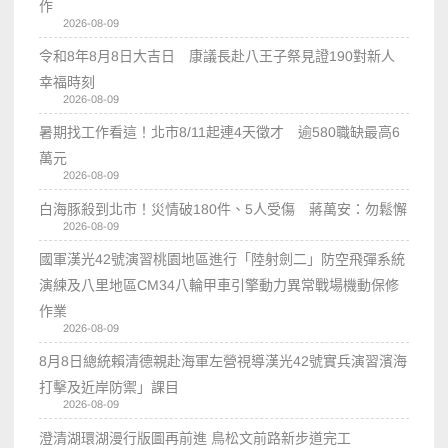
作
2026-08-09
令和8年8月8日大吉日 康議長赴八王子祭見證190對新人
幸福時刻
2026-08-09
暑期找工作看這！北市8/11起連4天徵才 逾580職缺最高6
萬元
2026-08-09
白海豚殺到北市！災情破180件、5人受傷 蔣萬安：勿鬆懈
2026-08-09
國軍漢光42號演習桃園地區進行「陸射劍二」防空飛彈系統
演練及八里地區CM34八輪甲車引擎動力異常戰場機動保修
作業
2026-08-09
8月8日總統賴清德親赴海軍左營視導漢光42號實兵演習濱海
打擊及近岸防禦」課目
2026-08-09
澄清湖環湖漫行版圖再前進 鳥松文前路新步道完工