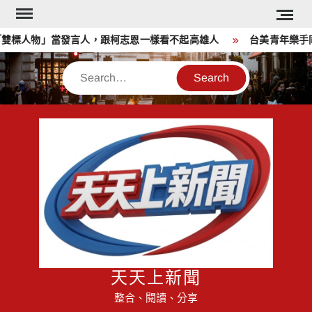
Skip
to
雙標人物」當發言人，跟柯志恩一樣看不起高雄人
台美青年樂手同
content
Search
天天上新聞
整合、閱讀、分享