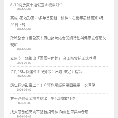
8,/10開放雙十連假臺金機票訂位
2026-08-09
高雄5區地形圖20多年首更新！楠梓、左營等最新圖資8月
20日上線
2026-08-09
跨域整合守護全家！鳳山醫院結合閱讀行動與健康宣導慶父
親節
2026-08-09
立馬吃一鍋推出「團團甲魚鍋」 帝王級食補正式登場
2026-08-09
金門25屆縣運會主視覺設計出爐 陳冠至獲第1
2026-08-09
歸仁釋迦甜蜜上市！吃釋迦騎鐵馬果園採果一次滿足
2026-08-09
雙十連假臺金機票8/10上午9時開放訂位
2026-08-09
成大研發超高功率鋁包銅導線 助電動車與AI發展
2026-08-09