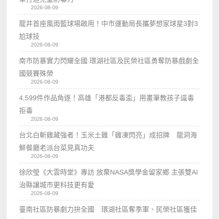
2026-08-09
龍井首座風雨籃球場啟用！中市運動局長攜夢想家球星3對3
尬球技
2026-08-09
南市防暴實力閃耀全國 環湖社區及民榮社區勇奪防暴戲劇全
國競賽殊榮
2026-08-09
4,599件作品角逐！高雄「港都反毒盃」用畫筆教孩子識毒
拒毒
2026-08-09
台北白斬雞藏強者！玉米土雞「雞凍閃亮」成招牌 龍洞海
鮮餐廳老派台菜見真功夫
2026-08-09
徐欣瑩《大雲時堂》專訪 放棄NASA獎學金留家鄉 主張雙AI
治縣讓城市更科技更有愛
2026-08-09
臺南社區防暴劇力拚全國 環湖社區奪季軍、民榮社區獲佳