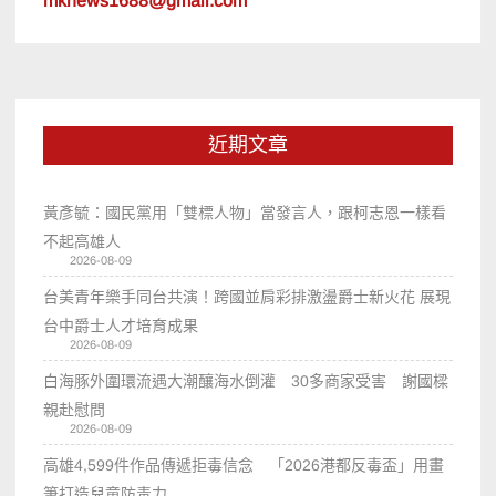
mknews1688@gmail.com
近期文章
黃彥毓：國民黨用「雙標人物」當發言人，跟柯志恩一樣看
不起高雄人
2026-08-09
台美青年樂手同台共演！跨國並肩彩排激盪爵士新火花 展現
台中爵士人才培育成果
2026-08-09
白海豚外圍環流遇大潮釀海水倒灌 30多商家受害 謝國樑
親赴慰問
2026-08-09
高雄4,599件作品傳遞拒毒信念 「2026港都反毒盃」用畫
筆打造兒童防毒力