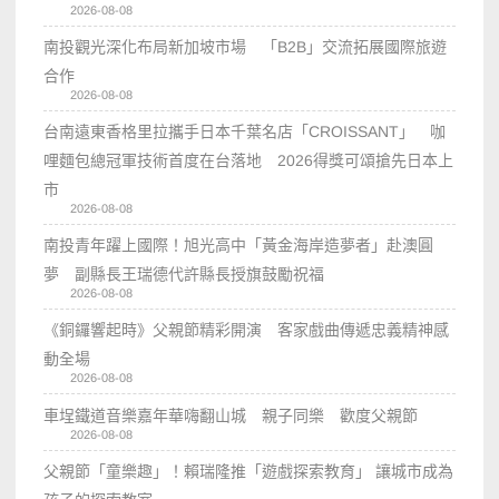
2026-08-08
南投觀光深化布局新加坡市場 「B2B」交流拓展國際旅遊
合作
2026-08-08
台南遠東香格里拉攜手日本千葉名店「CROISSANT」 咖
哩麵包總冠軍技術首度在台落地 2026得獎可頌搶先日本上
市
2026-08-08
南投青年躍上國際！旭光高中「黃金海岸造夢者」赴澳圓
夢 副縣長王瑞德代許縣長授旗鼓勵祝福
2026-08-08
《銅鑼響起時》父親節精彩開演 客家戲曲傳遞忠義精神感
動全場
2026-08-08
車埕鐵道音樂嘉年華嗨翻山城 親子同樂 歡度父親節
2026-08-08
父親節「童樂趣」！賴瑞隆推「遊戲探索教育」 讓城市成為