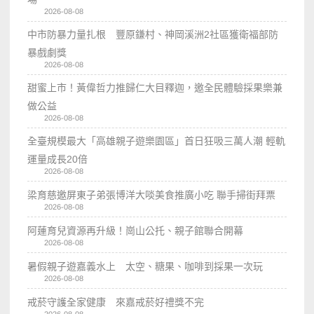
2026-08-08
中市防暴力量扎根 豐原鎌村、神岡溪洲2社區獲衛福部防
暴戲劇獎
2026-08-08
甜蜜上市！黃偉哲力推歸仁大目釋迦，邀全民體驗採果樂兼
做公益
2026-08-08
全臺規模最大「高雄親子遊樂園區」首日狂吸三萬人潮 輕軌
運量成長20倍
2026-08-08
梁育慈邀屏東子弟張博洋大啖美食推廣小吃 聯手掃街拜票
2026-08-08
阿蓮育兒資源再升級！崗山公托、親子館聯合開幕
2026-08-08
暑假親子遊嘉義水上 太空、糖果、咖啡到採果一次玩
2026-08-08
戒菸守護全家健康 來嘉戒菸好禮獎不完
2026-08-08