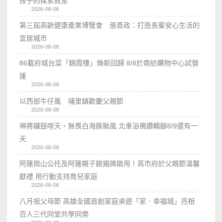
孩子的探索教室
2026-08-08
第三屆高齡健康產業博覽會 張善政：打造長輩安心生活的
宜居城市
2026-08-08
86載府城台菜「錦霞樓」煥新回歸 8/8於南紡購物中心試營
運
2026-08-08
以西部牛仔風 埔里鎮歡慶父親節
2026-08-08
神將鑼鼓喧天，無畏白海豚颱風 北車浴佛鑽轎腳8/9還有一
天
2026-08-08
阿蓮崗山公托及阿蓮親子館揭牌啟用！高市府於父親節溫馨
獻禮 用行動支持育兒家庭
2026-08-08
八月祖父母節 高雄全國首創家庭桌遊「家．幸福城」亮相
百人三代同堂共學同樂