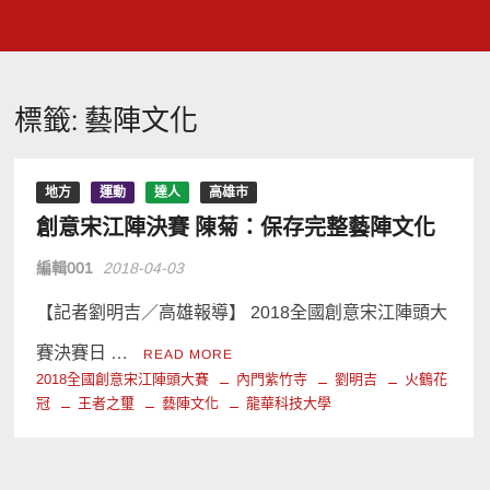
標籤:
藝陣文化
地方
運動
達人
高雄市
創意宋江陣決賽 陳菊：保存完整藝陣文化
編輯001
2018-04-03
【記者劉明吉／高雄報導】 2018全國創意宋江陣頭大
賽決賽日 …
READ MORE
2018全國創意宋江陣頭大賽
內門紫竹寺
劉明吉
火鶴花
冠
王者之璽
藝陣文化
龍華科技大學