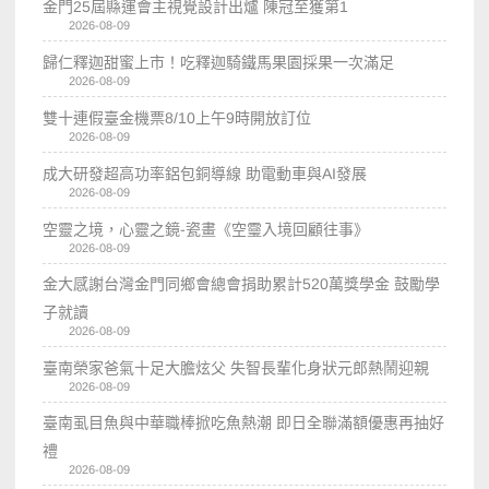
金門25屆縣運會主視覺設計出爐 陳冠至獲第1
2026-08-09
歸仁釋迦甜蜜上市！吃釋迦騎鐵馬果園採果一次滿足
2026-08-09
雙十連假臺金機票8/10上午9時開放訂位
2026-08-09
成大研發超高功率鋁包銅導線 助電動車與AI發展
2026-08-09
空靈之境，心靈之鏡-瓷畫《空𩆜入境回顧往事》
2026-08-09
金大感謝台灣金門同鄉會總會捐助累計520萬獎學金 鼓勵學
子就讀
2026-08-09
臺南榮家爸氣十足大膽炫父 失智長輩化身狀元郎熱鬧迎親
2026-08-09
臺南虱目魚與中華職棒掀吃魚熱潮 即日全聯滿額優惠再抽好
禮
2026-08-09