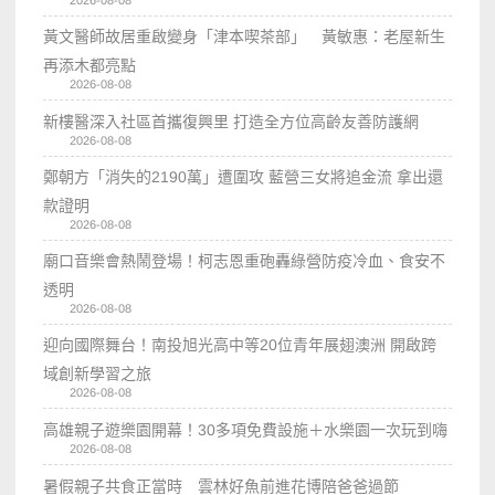
黃文醫師故居重啟變身「津本喫茶部」 黃敏惠：老屋新生
再添木都亮點
2026-08-08
新樓醫深入社區首攜復興里 打造全方位高齡友善防護網
2026-08-08
鄭朝方「消失的2190萬」遭圍攻 藍營三女將追金流 拿出還
款證明
2026-08-08
廟口音樂會熱鬧登場！柯志恩重砲轟綠營防疫冷血、食安不
透明
2026-08-08
迎向國際舞台！南投旭光高中等20位青年展翅澳洲 開啟跨
域創新學習之旅
2026-08-08
高雄親子遊樂園開幕！30多項免費設施＋水樂園一次玩到嗨
2026-08-08
暑假親子共食正當時 雲林好魚前進花博陪爸爸過節