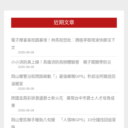
近期文章
電子煙毒害校園暴增！林燕祝怒批：積極爭取唾液快篩沒下
文
2026-08-09
小小消防員上線！高雄消防局辦體驗營 親子闖關學防災
2026-08-09
岡山暖警沿街問路啟動「」最強鄉親GPS」秒認出阿嬤送回
溫暖家
2026-08-09
跨國並肩彩排激盪爵士新火花 展現台中市爵士人才培育成
果
2026-08-09
岡山警民聯手暖助八旬嬤 「人情味GPS」10分鐘找回返家
路