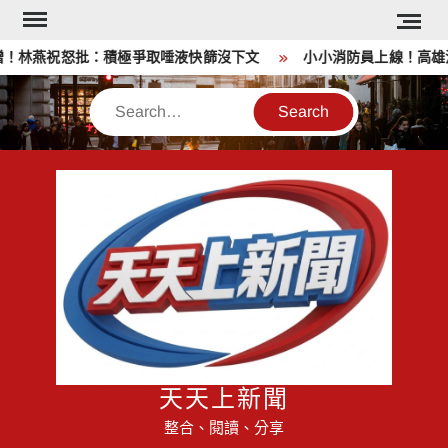
Skip
to
！林燕祝怒批：積極爭取唾液快篩沒下文
小小消防員上線！高雄消
content
Search
天天上新聞
整合、閱讀、分享