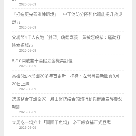
2026-08-09
「打造更完善訓練環境」 中正消防分隊強化體能提升救災
戰力
2026-08-09
父親節4千人夜跑「雙潭」嗨翻嘉義 黃敏惠鳴槍：運動打
造幸福城市
2026-08-09
8,/10開放雙十連假臺金機票訂位
2026-08-09
高雄5區地形圖20多年首更新！楠梓、左營等最新圖資8月
20日上線
2026-08-09
跨域整合守護全家！鳳山醫院結合閱讀行動與健康宣導慶父
親節
2026-08-09
立馬吃一鍋推出「團團甲魚鍋」 帝王級食補正式登場
2026-08-09