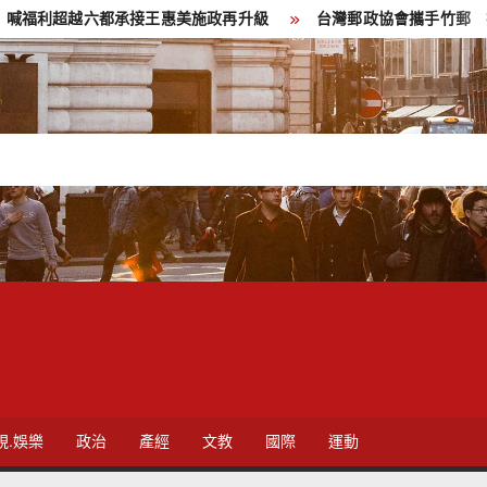
超越六都承接王惠美施政再升級
台灣郵政協會攜手竹郵 持續公益
視.娛樂
政治
產經
文教
國際
運動