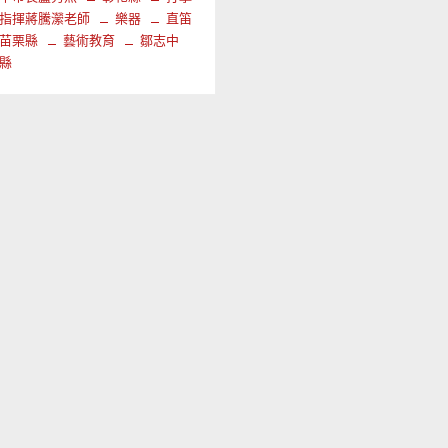
指揮蔣騰瀠老師
樂器
直笛
苗栗縣
藝術教育
鄒志中
縣