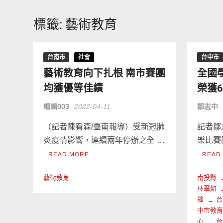
標籤:
藝術教育
台南市
社會
台中市
藝術教育向下扎根 南市賽團
全國
均獲優等佳績
榮獲
編輯003
2022-04-11
鄒志中
（記者陳宥森/臺南報導）受新冠肺
記者鄒
炎疫情影響，連續兩年停辦之全 …
樂比賽
READ MORE
READ
藝術教育
南投縣
林翠如
鋒
台
中市教
心
台