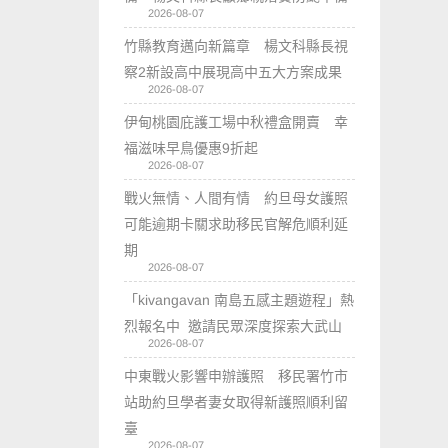
2026-08-07
竹縣教育邁向新篇章 楊文科縣長視
察2新設高中展現高中五大方案成果
2026-08-07
伊甸桃園庇護工場中秋禮盒開賣 幸
福滋味早鳥優惠9折起
2026-08-07
戰火無情、人間有情 約旦母女護照
可能逾期卡關求助移民官解危順利延
期
2026-08-07
「kivangavan 南島五感主題遊程」熱
烈報名中 邀請民眾深度探索大武山
2026-08-07
中東戰火影響申辦護照 移民署竹市
站助約旦學者妻女取得新護照順利留
臺
2026-08-07