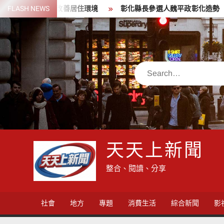
Skip
居長者並改善居住環境
FLASH NEWS
彰化縣長參選人魏平政彰化造勢 喊福利
to
content
Search
天天上新聞
整合、閱讀、分享
社會
地方
專題
消費生活
綜合新聞
影