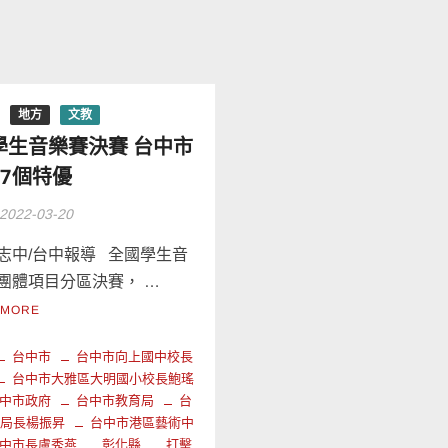
地方
文教
學生音樂賽決賽 台中市
67個特優
2022-03-20
志中/台中報導 全國學生音
團體項目分區決賽， …
 MORE
台中市
台中市向上國中校長
台中市大雅區大明國小校長鮑瑤
中市政府
台中市教育局
台
育局長楊振昇
台中市港區藝術中
中市長盧秀燕
彰化縣
打擊