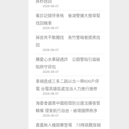
將秒送回
2026-08-07
看診記錯停車格 後湖警擴大搜尋幫
找回機車
2026-08-07
掉皮夾不敢獨找 長竹警暗巷摸黑找
回
2026-08-07
購愛心水果疑遇詐 公園警指引識破
陷阱守荷包
2026-08-07
車禍造成三多二路以北一帶600戶停
電 台電高雄區處加派人力進行搶修
2026-08-07
海委會譴責中國假借防災違法擴張管
轄權 侵害航行自由，破壞國際秩序
2026-08-07
嘉義無人機競賽登場 73隊挑戰穿越