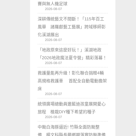
賽與無人機足球
2026-08-07
深耕傳統藝文不間斷！「115年百工
風華 諸羅獻藝工藝展」跨域移師彰
化溪湖展出
2026-08-07
「地政原來這麼好玩！」溪湖地政
「2026地政魔法夏令營」精彩落幕！
2026-08-07
救護量能再升級！彰化聯合捐贈4輛
高規格救護車 首配全自動電動擔架
床
2026-08-07
統領廣場總動員邀藍迪孩童展開愛心
旅程 植栽DIY種下希望的種子
2026-08-07
中颱白海豚逼近! 竹縣全面防颱整
備 楊文科縣長籲鄉親落實防颱準備