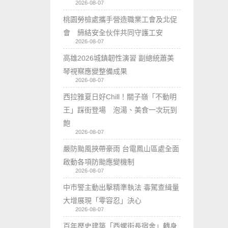
2026-08-07
桃園勞檢處攜手營造職業工會及北促
會 締結安全伙伴共同守護工安
2026-08-07
高雄2026城鎮韌性演習 副總統蕭美
琴視察應變整備成果
2026-08-07
西拉雅夏日好Chill！關子嶺「不動明
王」踩街登場 泡湯、美食一次玩到
飽
2026-08-07
嚴防颱風挾帶豪雨 台電鳳山區處全面
啟動各項防颱應變機制
2026-08-07
中市警主動出擊精準執法 毒駕查緝量
大增展現「零容忍」決心
2026-08-07
百年歷史建築「西螺街長宿舍」轉身