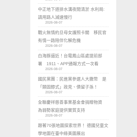
中正地下道排水溝夜間清淤 水利局:
請用路人減速慢行
2026-08-07
戰火無情約旦母女護照卡關 移民官
有情一路陪伴化解危機
2026-08-07
白海豚逼近！台電鳳山區處提前部
署 1911、APP通報方式一次看
2026-08-07
國民黨團：民進黨參選人大撒幣 是
「類固醇式」政見、債留子孫！
2026-08-07
全聯慶祥慈善事業基金會捐贈物資
為弱勢家庭提供實質支持
2026-08-07
跟著70張地圖探索世界！ 德國兒童文
學地圖在臺中綠美圖展出