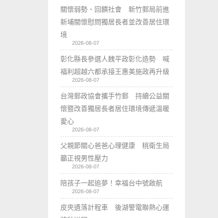
關懷弱勢、回饋社會 新竹郵局前進
新埔關懷慰問獨居長者並改善居住環
境
2026-08-07
彰化縣長參選人魏平政彰化造勢 喊
福利超越六都承接王惠美施政再升級
2026-08-07
台灣郵政協會攜手竹郵 持續公益關
懷暨改善獨居長者居住環境傳遞溫暖
愛心
2026-08-07
父親節關心爸爸心理健康 桃衛生局
籲正視男性壓力
2026-08-07
陪孩子一起追夢！幸福台中號啟航
2026-08-07
皮夾遺落計程車 後湖警電聯熱心運