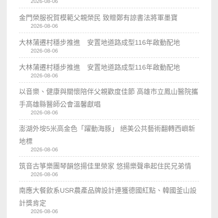
2026-08-06
金門榮服祝賀模範父親榮民 致贈鄭有諒書法將軍墨寶
2026-08-06
大林蒲遷村穩步推進 安置地道路成型116年啟動配地
2026-08-06
大林蒲遷村穩步推進 安置地道路成型116年啟動配地
2026-08-06
以音樂、健康與關懷陪伴父親歡度佳節 高雄市立鳳山醫院攜
手高雄縣醫師公會溫馨獻唱
2026-08-06
澎湖外垵5米高金色「躍動海豚」 絕美公共藝術翻轉西嶼新
地標
2026-08-06
筑音古箏樂團琴韻悠揚佳里榮家 悠揚樂聲串起住民兄弟情
2026-08-06
南應大餐飲系USR農產品牌設計連獲德國紅點、韓國釜山設
計獎肯定
2026-08-06