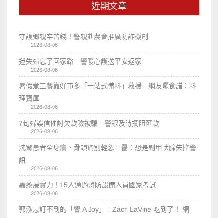
近期文章
守護鄉親辛苦錢！警親赴農會推廣防詐機制
2026-08-06
迷失婦忘了回家路 警暖心護送平安返家
2026-08-06
暑假煮三餐靠好市多「一站式備料」救援 網友曬食譜：料
理寶庫
2026-08-06
7旬婦誤信催討欠款險被騙 警銀及時攔阻匯款
2026-08-06
洗腎患者全身癢、骨頭痛別輕忽 醫：恐是副甲狀腺失控警
訊
2026-08-06
嘉藥展實力！15人通過消防設備人員國家考試
2026-08-06
郭泓志訂不到的「饗 A Joy」！Zach LaVine 吃到了！ 網