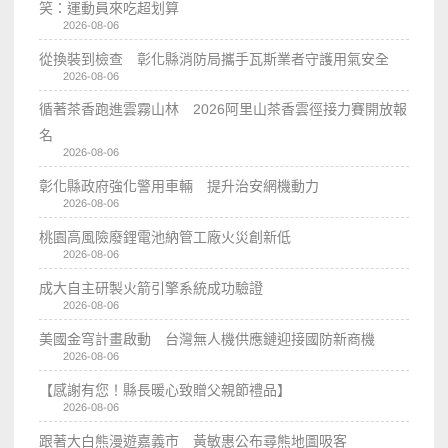
笑：運動員來吃超划算
2026-08-06
從換裝到檢查 彰化縣消防局攜手瓦斯業者守護用氣安全
2026-08-06
循著茶香跑進雲霧山林 2026阿里山茶香雲徑接力賽開放報
名
2026-08-06
彰化縣政府強化警用車輛 提升治安網機動力
2026-08-06
桃園高風險廢鋰電池納管工廠火災創新低
2026-08-06
成大自主研製火箭引擎系統成功驗證
2026-08-06
美國金穹計畫啟動 台灣無人機供應鏈迎接國防新商機
2026-08-06
【感謝有您！縣長暖心致贈父親節禮品】
2026-08-06
跟著大白熊漫遊嘉義市 黃敏惠公布尋熊地圖吸客