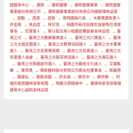
國藝術中心
康熙
康熙健康
康熙健康事業
康熙健康
事業股份有限公司
康熙健康事業股份有限公司總經理林品陞
感動
感恩
感榮
曾明國執行長
木鱉果園負責人
許金樹
林品陞
林宗茂
桃園市新住民婦女協會陶月清理
事長
百業達人
第11屆台灣小姐選拔賽副會長林品陞
臺
灣之光
臺灣之光動靜養美達人
臺灣之光口罩達人
臺灣
之光太極武藝達人
臺灣之光教育培訓達人
臺灣之光木鱉果
達人
臺灣之光百業菁英獎
臺灣之光百業達人
臺灣之光
百業達人協會
臺灣之光製茶烘培達人
臺灣之光賞石達人
臺灣之光陶藝創作達人
臺灣之光麵食文化達人
艾國集
團
菁英獎
華新醫材股份有限公司鄭永柱董事長
蔡義德
蕭建弘
藝能卓越
許永昌
鄒志中
鄭伊秦
阿
嬤的相思麵林家榮老闆
陶藝大師姚進中
霧峰林家宮保第國
藝術中心副院長林品陞