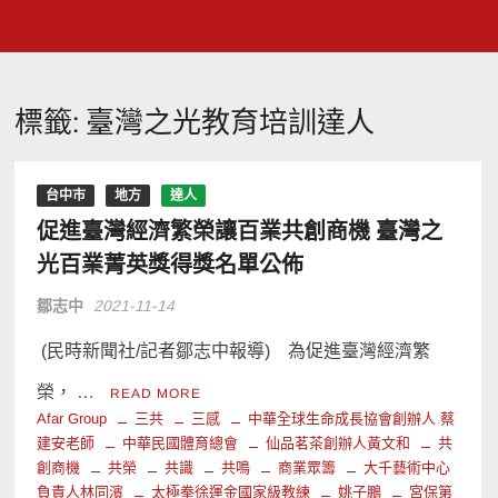
標籤:
臺灣之光教育培訓達人
台中市
地方
達人
促進臺灣經濟繁榮讓百業共創商機 臺灣之
光百業菁英獎得獎名單公佈
鄒志中
2021-11-14
(民時新聞社/記者鄒志中報導) 為促進臺灣經濟繁
榮， …
READ MORE
Afar Group
三共
三感
中華全球生命成長協會創辦人 蔡
建安老師
中華民國體育總會
仙品茗茶創辦人黃文和
共
創商機
共榮
共識
共鳴
商業眾籌
大千藝術中心
負責人林同濱
太極拳徐運金國家級教練
姚子鵬
宮保第