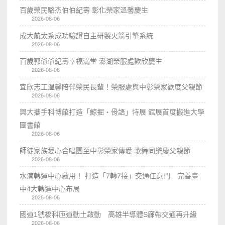
百歲榮民駱杰伯伯紀壽 彰化榮家溫馨慶生
2026-08-06
成大航太系成功驗證自主研製火箭引擎系統
2026-08-06
百歲郭爺爺紀壽幸福滿堂 澎湖榮服處歡欣慶生
2026-08-06
宜欣志工溫馨陪伴榮民長輩！榮服處與中彰榮家歡度父親節
2026-08-06
興大攜手科博館打造「鯨掘・骨語」特展 館展首度搬進大學
圖書館
2026-08-06
師徒家族愛心合唱團至中彰榮家傳愛 歌舞同樂慶父親節
2026-08-06
水湳轉運中心啟用！ 打造「7轉7接」交通任意門 完善臺
中4大轉運中心布局
2026-08-06
國道1號橋科匝道動土啟動 高雄半導體S廊帶交通再升級
2026-08-06