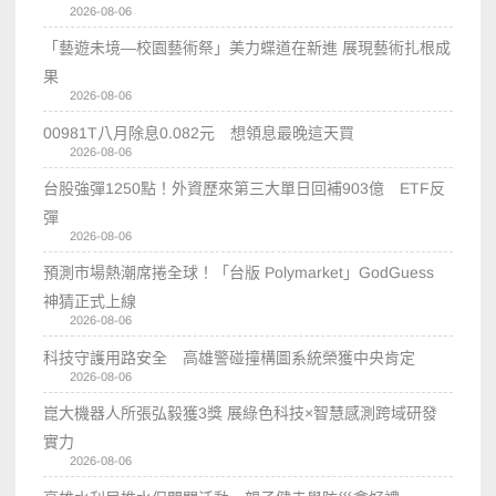
2026-08-06
「藝遊未境—校園藝術祭」美力蝶道在新進 展現藝術扎根成
果
2026-08-06
00981T八月除息0.082元 想領息最晚這天買
2026-08-06
台股強彈1250點！外資歷來第三大單日回補903億 ETF反
彈
2026-08-06
預測市場熱潮席捲全球！「台版 Polymarket」GodGuess
神猜正式上線
2026-08-06
科技守護用路安全 高雄警碰撞構圖系統榮獲中央肯定
2026-08-06
崑大機器人所張弘毅獲3獎 展綠色科技×智慧感測跨域研發
實力
2026-08-06