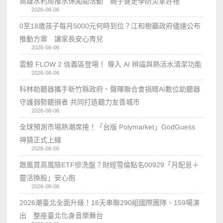
高雄水利局推水保闖關活動 親子健走學防災拿好禮
2026-08-06
0至18歲孩子每月5000元何時到位？江和樹籲政府儘速公布
推動方案 讓家長安心育兒
2026-08-06
雲鯨 FLOW 2 信義區登場！ 導入 AI 辨識與熱活水清潔功能
2026-08-06
科林助聽器攜手新竹縣政府、聲暉聯合會捐贈AI數位助聽器
守護弱勢聽損者 共同打造聽力友善城市
2026-08-06
全球預測市場熱潮席捲！「台版 Polymarket」GodGuess
神猜正式上線
2026-08-06
跟風買高風險ETF慘洗盤？財經雪倫點名00929「月配息＋
靈活換股」安心抱
2026-08-06
2026潮臺北全面升級！16天串聯290組國際團隊、159場演
出 整座臺北化身音樂舞台