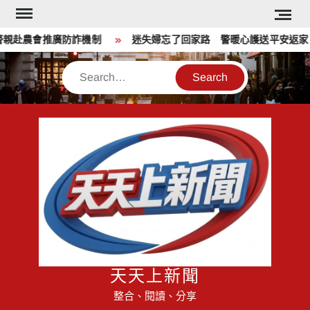
Skip
to
親赴農會推廣防詐機制
迷失婦忘了回家路 警暖心護送平安返家
content
Search
天天上新聞
整合、閱讀、分享