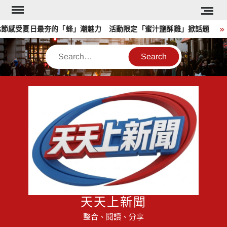
Skip
to
節感受夏日最夯的「蜂」潮魅力 活動限定「蜜汁鹽酥雞」掀話題
content
Search
天天上新聞
整合、閱讀、分享