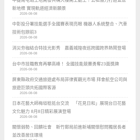
新地標 實現軌道經濟新願景
2026-08-08
中彰投分署技能選手全國賽表現亮眼 機器人系統整合、汽車
技術包辦前3
2026-08-08
消災夯枷結合特技光影秀 嘉義城隍夜巡跨國跨界熱鬧登場
2026-08-08
台中市技職教育再攀高峰！ 全國技能競賽勇奪23面獎牌
2026-08-08
屏東縣政府交通旅遊處布局菲律賓觀光市場 拜會航空公司與
旅遊巨頭共拓國際客源
2026-08-08
日本花藝大師梅垣稔抵台交流 「花見日和」展現台日花藝
文化魅力 8月8日精彩展演登場
2026-08-08
關懷弱勢、回饋社會 新竹郵局前進新埔關懷慰問獨居長者
並改善居住環境