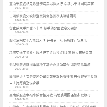
臺南榮服處相見歡暨清境農場微旅行 幸福小榮眷圓滿築夢
2026-08-08
白河榮家慶父親節暨寶賢宮慈善表演溫馨圓滿
2026-08-08
彰化榮家手作暖心卡片 攜手幼兒園歡慶父親節
2026-08-08
胸腔病院攜手AI機器人 打造長者「智慧護肺」新生活
2026-08-08
精湛交通工業於七股科技工業區投資5.1億 擴大布局臺南
2026-08-08
澎湖榮服處感謝希望種子基金會捐助學金 讓愛菊島延續
2026-08-08
颱風逼近！臺灣港務公司提前部署防颱整備 周永暉董事長親
自主持應變整備會議
2026-08-08
臺南榮服處幸福小榮眷相見歡 清境農場圓滿築夢微旅行
2026-08-08
中捷南屯站土地開發共構大樓開工動土！公私協力打造宜居