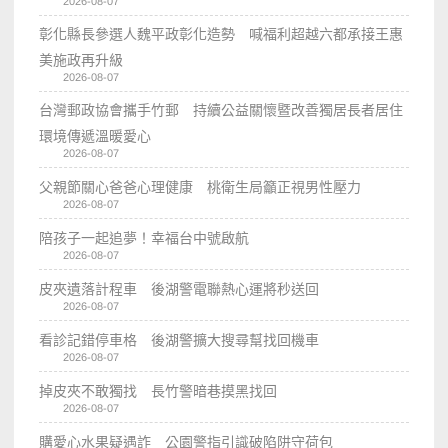
2026-08-07
彰化縣長參選人魏平政彰化造勢 喊福利超越六都承接王惠
美施政再升級
2026-08-07
台灣郵政協會攜手竹郵 持續公益關懷暨改善獨居長者居住
環境傳遞溫暖愛心
2026-08-07
父親節關心爸爸心理健康 桃衛生局籲正視男性壓力
2026-08-07
陪孩子一起追夢！幸福台中號啟航
2026-08-07
皮夾遺落計程車 後湖警電聯熱心運將秒送回
2026-08-07
看診記錯停車格 後湖警擴大搜尋幫找回機車
2026-08-07
掉皮夾不敢獨找 長竹警暗巷摸黑找回
2026-08-07
購愛心水果疑遇詐 公園警指引識破陷阱守荷包