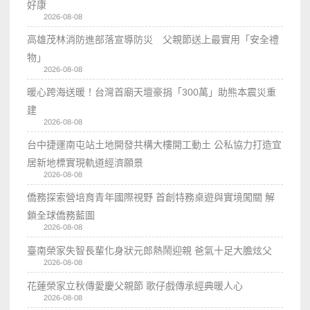
好康
2026-08-08
高雄茂林消防進部落宣導防災 父親節送上最實用「安全禮
物」
2026-08-08
暖心跨海送暖！台灣首廟天壇豪捐「300萬」助熊本震災重
建
2026-08-08
台中捷運南屯站土地開發共構大樓開工動土 公私協力打造宜
居新地標實現軌道經濟願景
2026-08-08
僑務探索營培育青年國際視野 首創特務桌遊與實境闖關 解
鎖全球僑務藍圖
2026-08-08
臺南榮家失智長輩化身狀元郎熱鬧迎親 爸氣十足大膽炫父
2026-08-08
花蓮榮家立秋傳愛慶父親節 歌仔戲傳承經典暖人心
2026-08-08