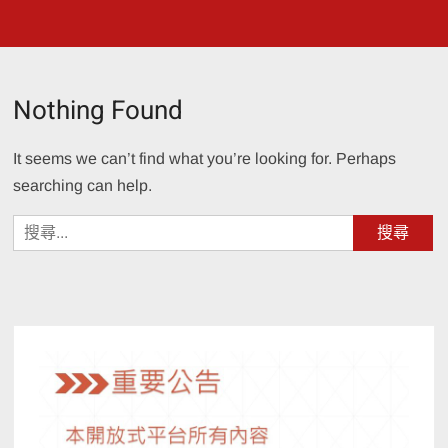
Nothing Found
It seems we can’t find what you’re looking for. Perhaps
searching can help.
搜
尋
關
鍵
字: