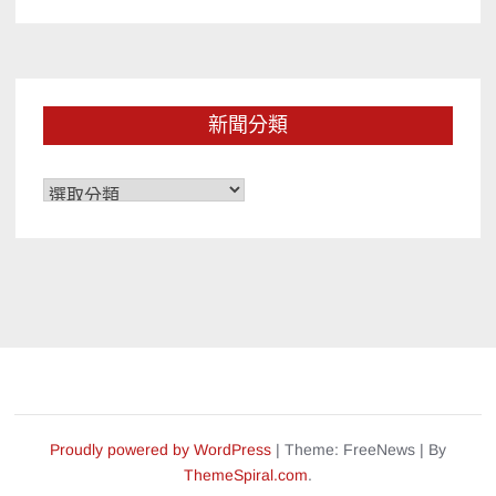
新聞分類
新
聞
分
類
Proudly powered by WordPress
|
Theme: FreeNews
|
By
ThemeSpiral.com
.