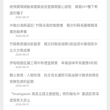
統領廣場總動員邀藍迪孩童展開愛心旅程 植栽DIY種下希
望的種子
2026-08-07
中颱白海豚逼近! 竹縣全面防颱整備 楊文科縣長籲鄉親落
實防颱準備
2026-08-07
竹縣教育邁向新篇章 楊文科縣長視察2新設高中展現高中
五大方案成果
2026-08-07
伊甸桃園庇護工場中秋禮盒開賣 幸福滋味早鳥優惠9折起
2026-08-07
戰火無情、人間有情 約旦母女護照可能逾期卡關求助移民
官解危順利延期
2026-08-07
「kivangavan 南島五感主題遊程」熱烈報名中 邀請民眾深
度探索大武山
2026-08-07