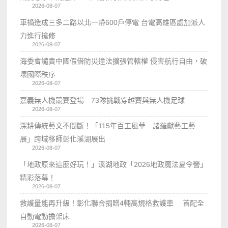
2026-08-07
車禍造成三多二路以北一帶600戶停電 台電高雄區處加派人
力進行搶修
2026-08-07
海委會譴責中國假借防災違法擴張管轄權 侵害航行自由，破
壞國際秩序
2026-08-07
嘉義無人機競賽登場 73隊挑戰穿越賽與無人機足球
2026-08-07
深耕傳統藝文不間斷！「115年百工風華 諸羅獻藝工藝
展」跨域移師彰化溪湖展出
2026-08-07
「地政原來這麼好玩！」溪湖地政「2026地政魔法夏令營」
精彩落幕！
2026-08-07
救護量能再升級！彰化聯合捐贈4輛高規格救護車 首配全
自動電動擔架床
2026-08-07