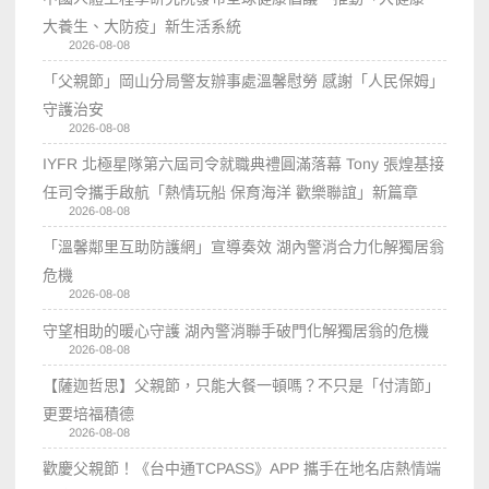
大養生、大防疫」新生活系統
2026-08-08
「父親節」岡山分局警友辦事處溫馨慰勞 感謝「人民保姆」
守護治安
2026-08-08
IYFR 北極星隊第六屆司令就職典禮圓滿落幕 Tony 張煌基接
任司令攜手啟航「熱情玩船 保育海洋 歡樂聯誼」新篇章
2026-08-08
「溫馨鄰里互助防護網」宣導奏效 湖內警消合力化解獨居翁
危機
2026-08-08
守望相助的暖心守護 湖內警消聯手破門化解獨居翁的危機
2026-08-08
【薩迦哲思】父親節，只能大餐一頓嗎？不只是「付清節」
更要培福積德
2026-08-08
歡慶父親節！《台中通TCPASS》APP 攜手在地名店熱情端