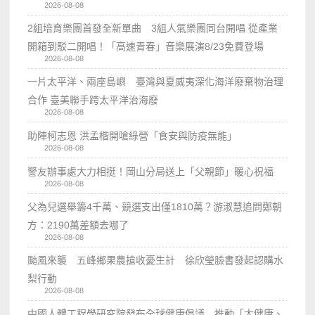
2026-08-08
2組培育樂團首發全新單曲 3組人氣樂團同台開唱 從產業
開箱到駁二開唱！「高速青春」音樂展演8/23免費登場
2026-08-08
一片太平洋、兩座島嶼 臺灣與夏威夷深化海洋廢棄物治理
合作 臺美聯手跨太平洋治海廢
2026-08-08
助陣柯志恩 洪孟楷開嗆綠營「食安與防疫無能」
2026-08-08
警友辦事處大力相挺！岡山分局送上「父親節」暖心祝福
2026-08-08
父為兒選舉籌4千萬、競選支出僅1810萬？游淑慧追問鄭朝
方：2190萬差額去哪了
2026-08-08
颱風來襲 五峰鄉果農搶收憂生計 徐欣瑩臉書發起認購水
梨行動
2026-08-08
中國人體工程學研究院發布全球健康倡議 推動「大健康、