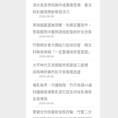
清水長青學苑期中成果展登場 書法
粉彩展現樂齡學習活力
2026-08-06
車禍腦震盪後頭暈、失眠反覆發作，
奇美醫院中醫辨證搭配雷射針灸改善
2026-08-06
竹縣婦女會大團結力挺徐欣瑩 楊文
科縣長再喊「一定要讓徐欣瑩當選」
2026-08-06
大竿林代天宮關聖帝君聖誕三獻禮
邱佩琳祈願市民平安基隆昌盛
2026-08-06
哺乳無界、守護無限 竹市表揚43處
特優親善哺集乳室打造支持母乳哺育
友善環境
2026-08-06
警銀合作防範新型態詐騙 竹警二分