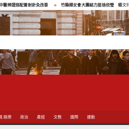
搭配雷射針灸改善
竹縣婦女會大團結力挺徐欣瑩 楊文科縣長再
視.娛樂
政治
產經
文教
國際
運動