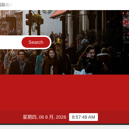
喊「一定要讓徐欣瑩當選」
大竿林代天宮關聖帝君聖誕三獻禮 邱
星期四, 06 8 月, 2026
8:57:49 AM