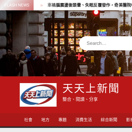
Skip
齡學習活力
FLASH NEWS
車禍腦震盪後頭暈、失眠反覆發作，奇美醫院中醫辨證
to
content
Search
天天上新聞
整合、閱讀、分享
社會
地方
專題
消費生活
綜合新聞
影