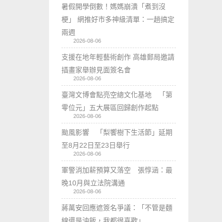
暑假開學倒數！媽媽崩潰「煮到沒
梗」 網推好市多神級清單：一趟搞定
兩週
2026-08-06
支援在地年輕藝術創作 高雄郵局邀請
插畫家舉辦見面簽名會
2026-08-06
臺灣文博會點亮空總文化基地 「第
零位元」五大展區回歸創作起點
2026-08-06
颱風影響 「梨饗樹下生活節」延期
至8月22日至23日舉行
2026-08-06
軍警消加薪預算又落空 張惇涵：最
晚10月與立法院溝通
2026-08-06
蔣萬安回應遮簽名爭議：「不管是麵
線還是油飯，我都很喜歡」