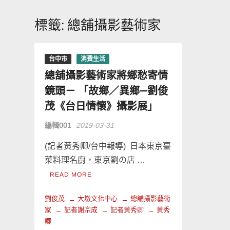
標籤:
總舖攝影藝術家
台中市
消費生活
總舖攝影藝術家將鄉愁寄情
鏡頭－ 「故鄉／異鄉—劉俊
茂《台日情懷》攝影展」
編輯001
2019-03-31
(記者黃秀卿/台中報導) 日本東京臺
菜料理名廚，東京劉の店 …
READ MORE
劉俊茂
大墩文化中心
總舖攝影藝術
家
記者謝宗成
記者黃秀卿
黃秀
卿