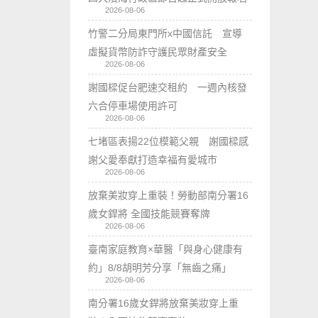
2026-08-06
竹警二分局東門所x中國信託 宣導
虛擬貨幣防詐守護民眾財產安全
2026-08-06
謝國樑促台肥速交租約 一週內核發
六合停車場使用許可
2026-08-06
七堵區表揚22位模範父親 謝國樑感
謝父愛奉獻打造幸福有愛城市
2026-08-06
放棄美妝穿上重裝！勞動部南分署16
歲女銲將 全國技能競賽奪牌
2026-08-06
臺南家庭教育×華醫「與身心健康有
約」8/8胡明芳分享「無齒之痛」
2026-08-06
南分署16歲女銲將放棄美妝穿上重