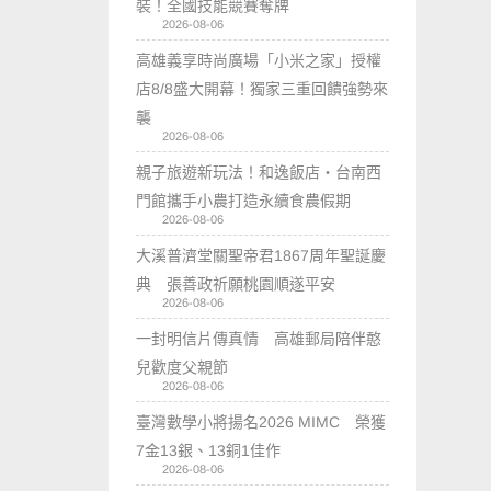
裝！全國技能競賽奪牌
2026-08-06
高雄義享時尚廣場「小米之家」授權
店8/8盛大開幕！獨家三重回饋強勢來
襲
2026-08-06
親子旅遊新玩法！和逸飯店‧台南西
門館攜手小農打造永續食農假期
2026-08-06
大溪普濟堂關聖帝君1867周年聖誕慶
典 張善政祈願桃園順遂平安
2026-08-06
一封明信片傳真情 高雄郵局陪伴憨
兒歡度父親節
2026-08-06
臺灣數學小將揚名2026 MIMC​ 榮獲
7金13銀、13銅1佳作
2026-08-06