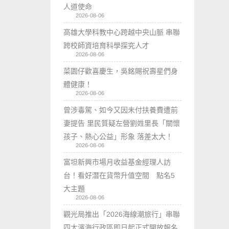
人道使命
2026-08-06
高雄大學科教中心跨越中央山脈 串聯
跨校師資培育科學探究人才
2026-08-06
菜園仔歡喜慶生，吳銘賜祝壽星們身
體健康！
2026-08-06
曾涉毒駕、如今又因未付扶養費遭前
妻提告 里民質疑左營劉姓里長「關懷
孩子、熱心公益」形象 落差太大！
2026-08-06
富坦新興市場月收益基金經理人訪
台！看好潛在貨幣升值空間 點名5
大主題
2026-08-06
觀光局推出「2026海線潮旅行」串聯
四大濱海行政區即日起正式開放報名