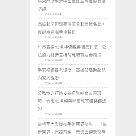
局東門所前進中國信託宣導虛擬貨幣
防詐
2026-08-06
高雄郵局辦理臺灣美食郵票簽名會，
買郵票送限量車輪餅
2026-08-06
竹市表揚43處特優親善哺集乳室 公
私協力打造支持母乳哺育友善環境
2026-08-06
手寫祝福最有溫度 高雄郵局助憨兒
向家人說愛
2026-08-06
公私協力打造支持母乳哺育友善環
境 竹市43處親善哺集乳室獲特優認
證
2026-08-06
醫聲室內樂團攜手無國界醫生， 「醫
無國界・聲援前線」音樂會傳遞醫療