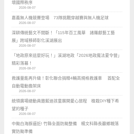
壞國際秩序
2026-08-07
嘉義無人機競賽登場 73隊挑戰穿越賽與無人機足球
2026-08-07
深耕傳統藝文不間斷！「115年百工風華 諸羅獻藝工藝
展」跨域移師彰化溪湖展出
2026-08-07
「地政原來這麼好玩！」溪湖地政「2026地政魔法夏令營」
精彩落幕！
2026-08-07
救護量能再升級！彰化聯合捐贈4輛高規格救護車 首配全
自動電動擔架床
2026-08-07
統領廣場總動員邀藍迪孩童展開愛心旅程 植栽DIY種下希
望的種子
2026-08-07
中颱白海豚逼近! 竹縣全面防颱整備 楊文科縣長籲鄉親落
實防颱準備