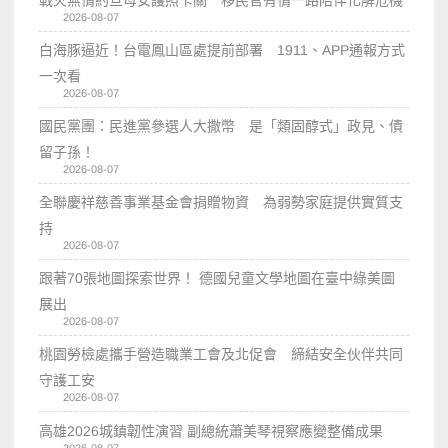
2026-08-07
白海豚逼近！台電鳳山區處提前部署 1911、APP通報方式
一次看
2026-08-07
國民黨團：民進黨參選人大撒幣 是「類固醇式」政見、債
留子孫！
2026-08-07
全聯慶祥慈善事業基金會捐贈物資 為弱勢家庭提供實質支
持
2026-08-07
跟著70張地圖探索世界！ 德國兒童文學地圖在臺中綠美圖
展出
2026-08-07
桃園勞檢處攜手營造職業工會及北促會 締結安全伙伴共同
守護工安
2026-08-07
高雄2026城鎮韌性演習 副總統蕭美琴視察應變整備成果
2026-08-07