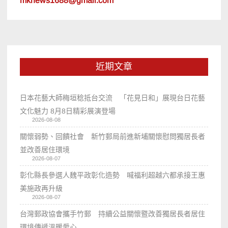
mknews1688@gmail.com
近期文章
日本花藝大師梅垣稔抵台交流 「花見日和」展現台日花藝
文化魅力 8月8日精彩展演登場
2026-08-08
關懷弱勢、回饋社會 新竹郵局前進新埔關懷慰問獨居長者
並改善居住環境
2026-08-07
彰化縣長參選人魏平政彰化造勢 喊福利超越六都承接王惠
美施政再升級
2026-08-07
台灣郵政協會攜手竹郵 持續公益關懷暨改善獨居長者居住
環境傳遞溫暖愛心