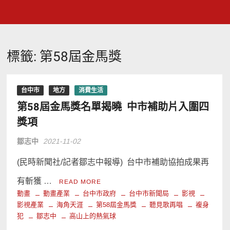
標籤:
第58屆金馬獎
台中市
地方
消費生活
第58屆金馬獎名單揭曉 中市補助片入圍四
獎項
鄒志中
2021-11-02
(民時新聞社/記者鄒志中報導) 台中市補助協拍成果再
有斬獲 …
READ MORE
動畫
動畫產業
台中市政府
台中市新聞局
影視
影視產業
海角天涯
第58屆金馬獎
聽見歌再唱
複身
犯
鄒志中
高山上的熱氣球