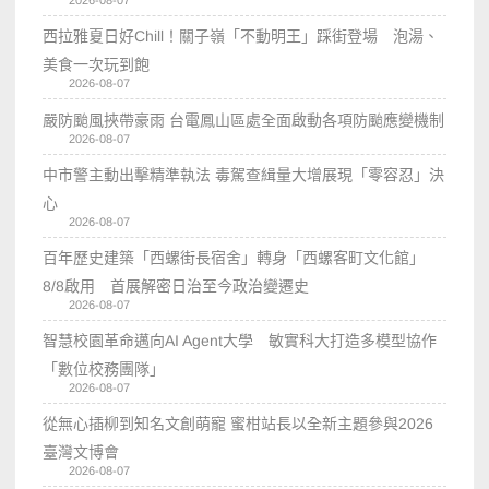
西拉雅夏日好Chill！關子嶺「不動明王」踩街登場 泡湯、
美食一次玩到飽
2026-08-07
嚴防颱風挾帶豪雨 台電鳳山區處全面啟動各項防颱應變機制
2026-08-07
中市警主動出擊精準執法 毒駕查緝量大增展現「零容忍」決
心
2026-08-07
百年歷史建築「西螺街長宿舍」轉身「西螺客町文化館」
8/8啟用 首展解密日治至今政治變遷史
2026-08-07
智慧校園革命邁向AI Agent大學 敏實科大打造多模型協作
「數位校務團隊」
2026-08-07
從無心插柳到知名文創萌寵 蜜柑站長以全新主題參與2026
臺灣文博會
2026-08-07