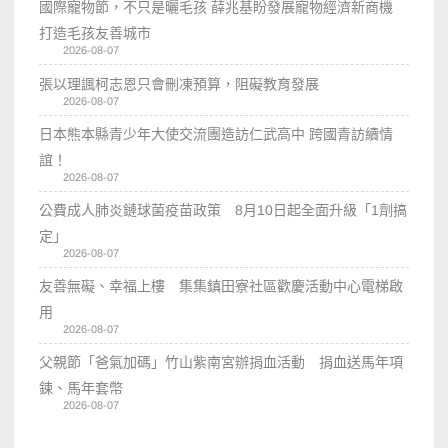
國際寵物節，不只是曬毛孩 薛兆基盼發展寵物經濟新商機
打造毛孩友善城市
2026-08-07
張以理諷柯志恩只會刪凍預算，阻礙教育發展
2026-08-07
日本熊本縣青少年大使交流團造訪仁武高中 跨國青訪續情
誼！
2026-08-07
公費成人肺炎鏈球菌疫苗政策 8月10日起全面升級「1劑搞
定」
2026-08-07
友善無礙、幸福上樓 集集鎮田寮社區歡慶活動中心電梯啟
用
2026-08-07
父親節「爸氣加碼」竹山紫南宮辦捐血活動 捐血送馬年項
鍊、馬年套幣
2026-08-07