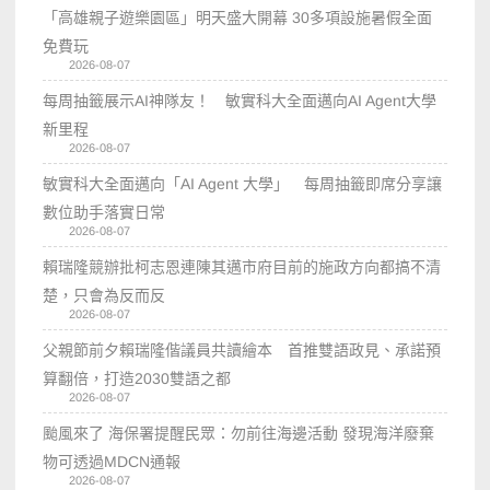
「高雄親子遊樂園區」明天盛大開幕 30多項設施暑假全面
免費玩
2026-08-07
每周抽籤展示AI神隊友！ 敏實科大全面邁向AI Agent大學
新里程
2026-08-07
敏實科大全面邁向「AI Agent 大學」 每周抽籤即席分享讓
數位助手落實日常
2026-08-07
賴瑞隆競辦批柯志恩連陳其邁市府目前的施政方向都搞不清
楚，只會為反而反
2026-08-07
父親節前夕賴瑞隆偕議員共讀繪本 首推雙語政見、承諾預
算翻倍，打造2030雙語之都
2026-08-07
颱風來了 海保署提醒民眾：勿前往海邊活動 發現海洋廢棄
物可透過MDCN通報
2026-08-07