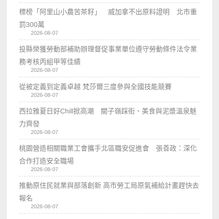
標榜「阿里山小農苦茶籽」 威加拿不出原料證明 北市重
罰300萬
2026-08-07
投縣榮獲勞動部補助辦理督促事業單位遵守勞動條件法令業
務考核丙組甲等佳績
2026-08-07
從被定義到定義卓越 梵莎爾三度參與全國技能競賽
2026-08-07
西拉雅夏日好Chill掀高潮 關子嶺踩街、美食與泥漿溫泉魅
力齊發
2026-08-07
桃園營造相關職業工會攜手北區職安促進會 張善政：深化
合作打造安全職場
2026-08-07
推動原住民就業與部落創新 高市勞工局原氣補給計畫趕快去
報名
2026-08-07