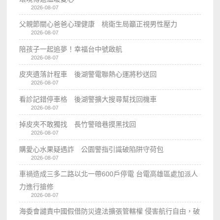
2026-08-07
父親節關心爸爸心理健康 桃衛生局籲正視男性壓力
2026-08-07
陪孩子一起追夢！幸福台中號啟航
2026-08-07
皮夾遺落計程車 後湖警電聯熱心運將秒送回
2026-08-07
看診記錯停車格 後湖警擴大搜尋幫找回機車
2026-08-07
掉皮夾不敢獨找 長竹警暗巷摸黑找回
2026-08-07
購愛心水果疑遇詐 公園警指引識破陷阱守荷包
2026-08-07
車禍造成三多二路以北一帶600戶停電 台電高雄區處加派人
力進行搶修
2026-08-07
海委會譴責中國假借防災違法擴張管轄權 侵害航行自由，破