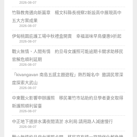
2026-08-07
竹縣教育邁向新篇章 楊文科縣長視察2新設高中展現高中
五大方案成果
2026-08-07
伊甸桃園庇護工場中秋禮盒開賣 幸福滋味早鳥優惠9折起
2026-08-07
戰火無情、人間有情 約旦母女護照可能逾期卡關求助移民
官解危順利延期
2026-08-07
「kivangavan 南島五感主題遊程」熱烈報名中 邀請民眾深
度探索大武山
2026-08-07
中東戰火影響申辦護照 移民署竹市站助約旦學者妻女取得
新護照順利留臺
2026-08-07
中正地下道排水溝夜間清淤 水利局:請用路人減速慢行
2026-08-07
戰火無情約旦母女護照卡關 移民官有情一路陪伴化解危機