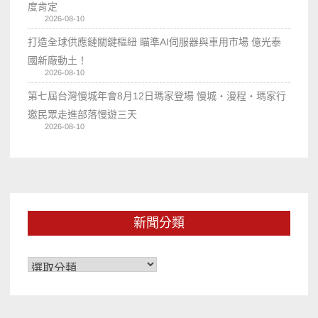
度肯定
2026-08-10
打造全球供應鏈關鍵樞紐 瞄準AI伺服器與車用市場 億光泰
國新廠動土！
2026-08-10
第七屆台灣慢城年會8月12日瑪家登場 慢城・漫程・瑪家行
邀民眾走進部落慢遊三天
2026-08-10
新聞分類
新
聞
分