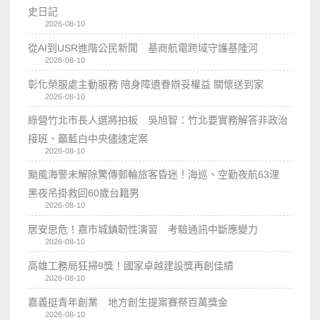
史日記
2026-08-10
從AI到USR進階公民新聞 基商航電跨域守護基隆河
2026-08-10
彰化榮服處主動服務 陪身障遺眷辦妥權益 關懷送到家
2026-08-10
綠營竹北市長人選將拍板 吳旭智：竹北要實務解答非政治
接班、籲藍白中央儘速定案
2026-08-10
颱風海警未解除驚傳郵輪旅客昏迷！海巡、空勤夜航63浬
黑夜吊掛救回60歲台籍男
2026-08-10
居安思危！嘉市城鎮韌性演習 考驗通訊中斷應變力
2026-08-10
高雄工務局狂掃9獎！國家卓越建設獎再創佳績
2026-08-10
嘉義挺青年創業 地方創生提案賽祭百萬獎金
2026-08-10