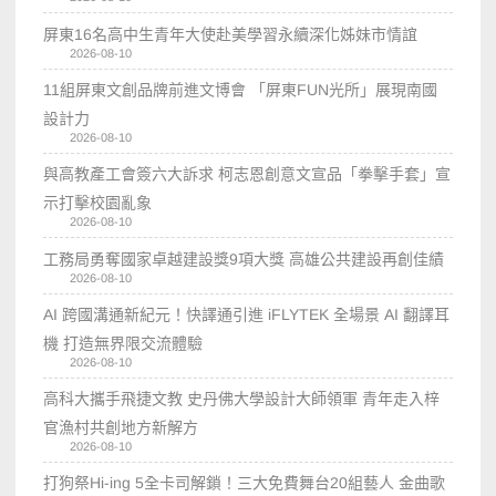
屏東16名高中生青年大使赴美學習永續深化姊妹市情誼
2026-08-10
11組屏東文創品牌前進文博會 「屏東FUN光所」展現南國
設計力
2026-08-10
與高教產工會簽六大訴求 柯志恩創意文宣品「拳擊手套」宣
示打擊校園亂象
2026-08-10
工務局勇奪國家卓越建設獎9項大獎 高雄公共建設再創佳績
2026-08-10
AI 跨國溝通新紀元！快譯通引進 iFLYTEK 全場景 AI 翻譯耳
機 打造無界限交流體驗
2026-08-10
高科大攜手飛捷文教 史丹佛大學設計大師領軍 青年走入梓
官漁村共創地方新解方
2026-08-10
打狗祭Hi-ing 5全卡司解鎖！三大免費舞台20組藝人 金曲歌