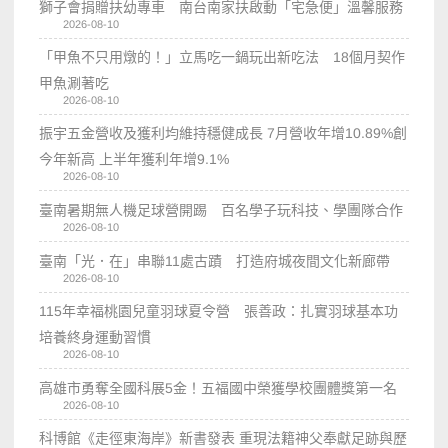
獅子會捐贈扶幼專車 南台南家扶啟動「宅急便」溫馨服務
2026-08-10
「甲魚不只用燉的！」立馬吃一鍋玩出新吃法 18個月契作
甲魚涮著吃
2026-08-10
振宇五金營收及獲利均維持穩健成長 7月營收年增10.89%創
今年新高 上半年獲利年增9.1%
2026-08-10
臺南暑期無人機足球營開踢 百名學子玩科技、學團隊合作
2026-08-10
臺南「光．在」串聯11處古蹟 打造府城夜間文化新廊帶
2026-08-10
115年幸福桃園兒童羽球夏令營 張善政：扎實羽球基本功
培養終身運動習慣
2026-08-10
高雄市勇奪全國科展5金！五福國中榮獲學校團體獎第一名
2026-08-10
科博館《走徑東海岸》新書發表 重現法籍神父奉獻足跡與歷