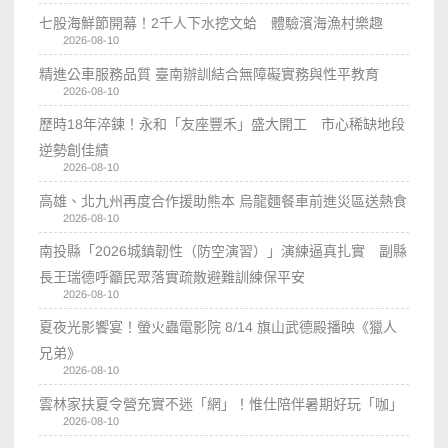
七股海鮮節開幕！2千人下水挖文蛤 體驗濱海漁村樂趣
2026-08-10
精進公車服務品質 臺南辦訓結合無障礙實務與性平教育
2026-08-10
歷時18年淬鍊！永和「友座豐禾」盛大開工 市心稀缺地段
逆勢創佳績
2026-08-10
高雄、北九州再度合作援助熊本 烏龍麵餐車前進災區送熱食
2026-08-10
南投縣「2026城鎮韌性（防空演習）」演練逼真扎實 副縣
長王瑞德呼籲民眾落實疏散避難訓練保平安
2026-08-10
夏夜光影饗宴！螢火蟲電影院 8/14 旗山武德殿播映《獵人
兄弟》
2026-08-10
雲林家扶夏令營充實不迷「網」！惟仕陪伴暑期好玩「咖」
2026-08-10