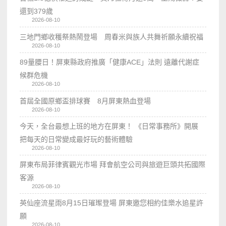
還到379歲
2026-08-10
三地門鄉收穫祭熱鬧登場 周春米與族人共舞祈願永續祝福
2026-08-10
89量腰日！屏東縣政府推廣「健康ACE」法則 遠離代謝症
候群危機
2026-08-10
首屆全國原鄉盃排球賽 8月屏東熱血登場
2026-08-10
今天，全台最想上班的地方在屏東！ 《日常事務所》開展
把每天的日常變成最好玩的藝術體驗
2026-08-10
屏東布局菲律賓觀光市場 拜會航空公司與旅遊巨頭共拓國際
客源
2026-08-10
英仙座流星雨8月15日璀璨登場 屏東邀您相約佳樂水追星許
願
2026-08-10