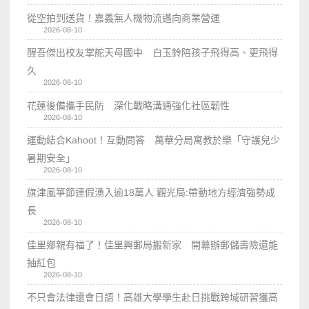
從空拍到送貨！嘉義無人機物流邁向商業營運
2026-08-10
醒吾傑出校友掌舵天母國中 白玉鈴陪孩子飛得高、更飛得
久
2026-08-10
花蓮後備攜手民防 深化戰略溝通強化社區韌性
2026-08-10
運動結合Kahoot！互動問答 萬華分局寓教於樂「守護兒少
暑期安全」
2026-08-10
旗津風箏節連假湧入逾18萬人 觀光局:帶動地方經濟強勢成
長
2026-08-10
佳里鄉親有福了！佳里興郵局搬新家 開幕辦郵儲壽險還能
抽紅包
2026-08-10
不只會法律還會日語！高雄大學學生赴日挑戰跨域研習獲高