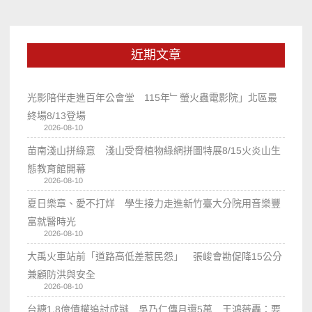
近期文章
光影陪伴走進百年公會堂 115年﹂螢火蟲電影院」北區最
終場8/13登場
2026-08-10
苗南淺山拼綠意 淺山受脅植物綠網拼圖特展8/15火炎山生
態教育館開幕
2026-08-10
夏日樂章、愛不打烊 學生接力走進新竹臺大分院用音樂豐
富就醫時光
2026-08-10
大禹火車站前「道路高低差惹民怨」 張峻會勘促降15公分
兼顧防洪與安全
2026-08-10
台糖1.8億債權追討成謎 吳乃仁傳月還5萬 王鴻薇轟：要