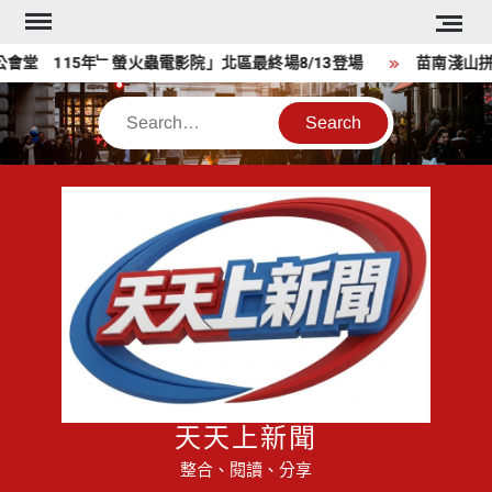
Skip
to
堂 115年﹂螢火蟲電影院」北區最終場8/13登場
苗南淺山拼綠
content
Search
天天上新聞
整合、閱讀、分享