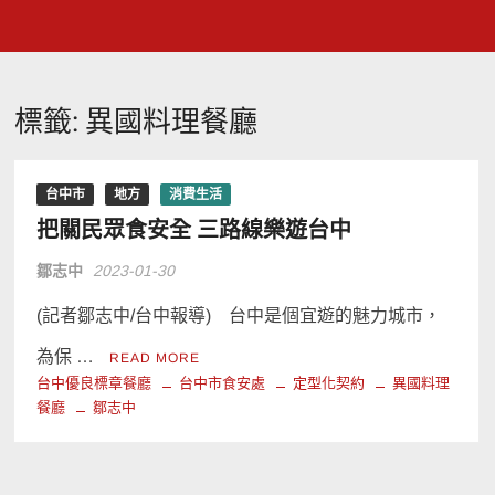
標籤:
異國料理餐廳
台中市
地方
消費生活
把關民眾食安全 三路線樂遊台中
鄒志中
2023-01-30
(記者鄒志中/台中報導) 台中是個宜遊的魅力城市，
為保 …
READ MORE
台中優良標章餐廳
台中市食安處
定型化契約
異國料理
餐廳
鄒志中