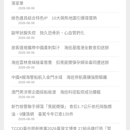
落家業
2026-08-06
綠色運具結合特色IP 10大萌熊地圖引爆尋寶熱
2026-08-06
副甲狀腺失控 拖久恐骨折、心血管鈣化
2026-08-06
旅客違規攜帶中國產刺梨汁 海巡基隆港全數查扣送辦
2026-08-06
海巡雲林查緝槍毒鴛鴦 扣喪屍煙彈孕婦染毒同遭送辦
2026-08-06
中國4艘海警船航入金門水域 海巡併航廣播強勢驅離
2026-08-06
澳門男涉案企圖搭船偷渡 海巡科技監控成功攔截
2026-08-06
新竹檢警聯手掃蕩「喪屍煙彈」 查扣1.7公斤依托咪酯煙
油、9嫌落網 毒駕今年已查135件
2026-08-06
TCOD臺中原創進軍2026臺灣文博會 27組品牌打造「質