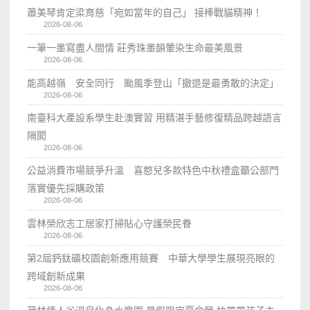
蕭美琴肯定梁育慈「宛如當年的自己」 接棒戰貓精神！
2026-08-06
一筆一墨寫盡人間情 莊秀珠墨韻暈染生命最美風景
2026-08-06
能高越嶺 安全同行 颱風季登山「撤退是最勇敢的決定」
2026-08-06
南臺科大產設系學生赴澳實習 用精湛手藝修復精品跨越語言
隔閡
2026-08-06
公益消費市場競爭升溫 喜憨兒多款特色中秋禮盒籲公部門
落實優先採購政策
2026-08-06
雲林榮欣志工居家打掃貼心守護榮民眷
2026-08-06
第2屆鈣鈦礦校園創新應用競賽 中華大學學生展現亮眼的
跨域創新成果
2026-08-06