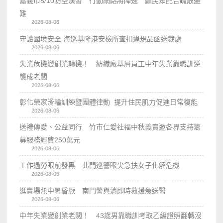
嘉義市8/10防空演習 行動網路將降速 籲民眾配合疏散避
難
2026-08-06
守護國境安全 海巡基隆港安檢所查扣違規品函送裁處
2026-08-06
失業危機變創業轉機！ 紡織廠基層員工中年失業靠職訓逆
襲成老闆
2026-08-06
彰化榮家滑輪訓練暨團體律動 提升住民肌力促進日常復能
2026-08-06
送禮傳愛、公益同行 竹市仁愛社福中秋義賣邀各界支持籌
募服務經費250萬元
2026-08-06
工作過勞眼前發黑 北門巡警眼尖急扶女子化解危機
2026-08-06
逛賣場熱中暑昏厥 南門警與消即時救援急送醫
2026-08-06
中年失業變創業老闆！ 43歲男靠職訓考取乙級證照翻轉沒