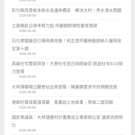
彰化縣改善板本排水及護岸橋梁 解決大村、秀水淹水問題
2026-08-06
立委親赴公視考察力挺 呼籲朝野理性審查預算
2026-08-06
石化業關廠恐引爆骨牌效應！柯志恩呼籲勞動部納入僱用安
定第十類
2026-08-06
高雄社宅雙箭齊發，大寮社宅首日詢問破百 凱旋社宅8/10接
力登場
2026-08-06
大林蒲鄉親公聽會站出來發聲，陳麗娜要求市府傾聽改進
2026-08-06
港都好聲音圓滿落幕 青農說土地故事、學員二度回鍋
2026-08-06
國民黨議員：大林蒲遷村計畫應成立專案辦公室 讓資訊透明
化
2026-08-06