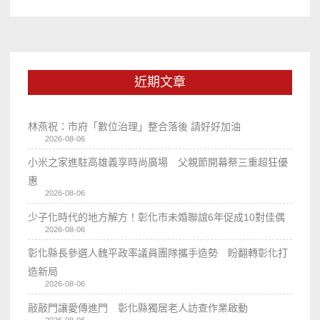
近期文章
林燕祝：市府「數位治理」整合落後 請好好加油
2026-08-06
小米之家進駐高雄義享時尚廣場 父親節開幕祭三重超狂優
惠
2026-08-06
少子化時代的地方解方！彰化市未婚聯誼6年促成10對佳偶
2026-08-06
彰化縣長參選人魏平政率議員團隊攜手造勢 盼翻轉彰化打
造新局
2026-08-06
敲敲門讓愛傳進門 彰化縣獨居老人訪查作業啟動
2026-08-06