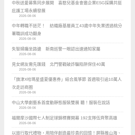
中秋送愛募集同步展開 喜憨兒基金會邀企業ESG採購共挺
庇護工場永續發展
2026-08-06
中年轉職不迷茫！ 紡織廠基層員工43歲中年失業透過桃分
署職訓成功翻身
2026-08-06
失智婦癱坐路邊 新南巡警一眼認出速通知家屬
2026-08-06
見女網友需先匯錢 北門警戳破詐騙陷阱保住40萬
2026-08-06
「旗津X哈瑪星盛夏優惠券」結合風箏節 首週吸引逾10萬人
次走訪商圈
2026-08-06
中山大學劇藝系首度動靜態服裝雙展 聽！服裝在說話
2026-08-06
福爾摩沙國際七人制足球錦標賽開幕 192支隊伍齊聚高雄
2026-08-06
以旅行取代禮物，用陪伴創造最珍貴的回憶！屏縣推山海、