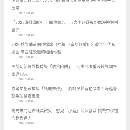
茂林情人谷溫泉化身水樂園 暑假限定夏令營 快帶帶孩子去
放電
2026-08-06
「2026海線潮旅行」開放報名 五大主題遊程帶你漫遊漁村
風光
2026-08-06
2026秋樂季首開強檔節目推薦 《臺語紅歌Ⅲ》彼个年代音
樂會 臺語紅歌繼續唱給你聽
2026-08-06
黑幫勾結境外機房設「信貸陷阱」 刑事局破獲跨境詐騙集
團逮12人
2026-08-06
毒駕累犯藏槍販「喪屍煙彈」 高齡孕婦竟也染毒！海巡警
聯手破槍毒鴛鴦
2026-08-06
聽見推門迎賓純真微笑 憨兒「小庭」苦練發音 挑戰中秋禮
盒銷售達人
2026-08-06