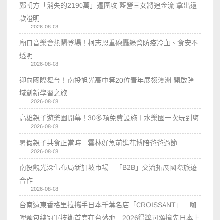
鄭朝方「消失的2190萬」遭圍攻 藍營三女將追金流 拿出還
款證明
2026-08-08
廟口音樂會熱鬧登場！柯志恩重砲轟綠營防疫冷血、食安不
透明
2026-08-08
迎向國際舞台！南投旭光高中等20位青年展翅澳洲 開啟跨
域創新學習之旅
2026-08-08
高雄親子遊樂園開幕！30多項免費設施＋水樂園一次玩到嗨
2026-08-08
暑假親子共食正當時 雲林好魚前進花博陪爸爸過節
2026-08-08
南投觀光深化布局新加坡市場 「B2B」交流拓展國際旅遊
合作
2026-08-08
台南遠東香格里拉攜手日本千葉名店「CROISSANT」 咖
哩麵包總冠軍技術首度在台落地 2026得獎可頌搶先日本上