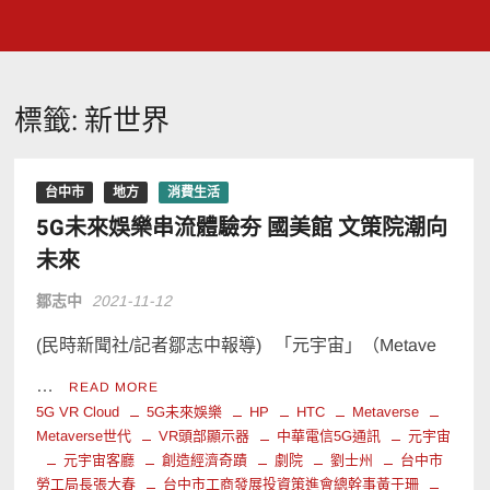
標籤:
新世界
台中市
地方
消費生活
5G未來娛樂串流體驗夯 國美館 文策院潮向
未來
鄒志中
2021-11-12
(民時新聞社/記者鄒志中報導) 「元宇宙」（Metave
…
READ MORE
5G VR Cloud
5G未來娛樂
HP
HTC
Metaverse
Metaverse世代
VR頭部顯示器
中華電信5G通訊
元宇宙
元宇宙客廳
創造經濟奇蹟
劇院
劉士州
台中市
勞工局長張大春
台中市工商發展投資策進會總幹事黃于珊