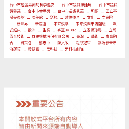
台中市經發局副局長李逸安
台中市議員羅廷瑋
台中市議員
黃馨慧
台中市金手獎
台中市長盧秀燕
和碩
國立臺
灣美術館
國美館
影視
數位整合
文化
文策院
新世界
新媒體
未來娛樂
未來娛樂串流體驗
歐
式鋸床
歐洲
生態
睿至8K XR
立委楊瓊瓔
立體
影音技術
群祐機械股份有限公司
臺灣
藝術
虛實融
合
資策會
鄒志中
陳文政
隱形冠軍
雲端影音串
流運算
黃健豪
黑科技
黑科技劇院