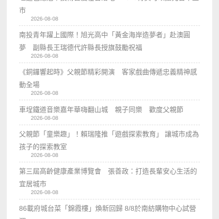
市
2026-08-08
南投青年躍上國際！旭光高中「黃金海岸造夢者」赴澳圓
夢 副縣長王瑞德代許縣長授旗鼓勵祝福
2026-08-08
《銅鑼響起時》父親節精彩開演 客家戲曲傳遞忠義精神感
動全場
2026-08-08
車埕鐵道音樂嘉年華嗨翻山城 親子同樂 歡度父親節
2026-08-08
父親節「童樂趣」！賴瑞隆推「遊戲探索教育」 讓城市成為
孩子的探索教室
2026-08-08
第三屆高齡健康產業博覽會 張善政：打造長輩安心生活的
宜居城市
2026-08-08
86載府城台菜「錦霞樓」煥新回歸 8/8於南紡購物中心試營