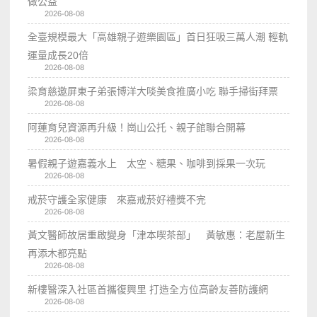
做公益
2026-08-08
全臺規模最大「高雄親子遊樂園區」首日狂吸三萬人潮 輕軌
運量成長20倍
2026-08-08
梁育慈邀屏東子弟張博洋大啖美食推廣小吃 聯手掃街拜票
2026-08-08
阿蓮育兒資源再升級！崗山公托、親子館聯合開幕
2026-08-08
暑假親子遊嘉義水上 太空、糖果、咖啡到採果一次玩
2026-08-08
戒菸守護全家健康 來嘉戒菸好禮獎不完
2026-08-08
黃文醫師故居重啟變身「津本喫茶部」 黃敏惠：老屋新生
再添木都亮點
2026-08-08
新樓醫深入社區首攜復興里 打造全方位高齡友善防護網
2026-08-08