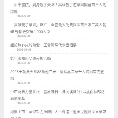
「火車醫院」變身親子天堂！高雄親子遊樂園開幕首日人潮
爆棚
2026-08-08
「高雄親子樂園」爆紅！全臺最大免費園區首日吸三萬人朝
聖 輕軌更突破4,000人次
2026-08-08
起於無心成於熱愛 王貴嬋現代水墨個展
2026-08-08
彰化市模範父親表揚活動
2026-08-08
2026王功漁火節88節連二天 祈福嘉年華千人烤蚵首先登
場
2026-08-08
中市防暴力量扎根 豐原鎌村、神岡溪洲2社區獲衛福部防
暴戲劇獎
2026-08-08
甜蜜上市！黃偉哲力推歸仁大目釋迦，邀全民體驗採果樂兼