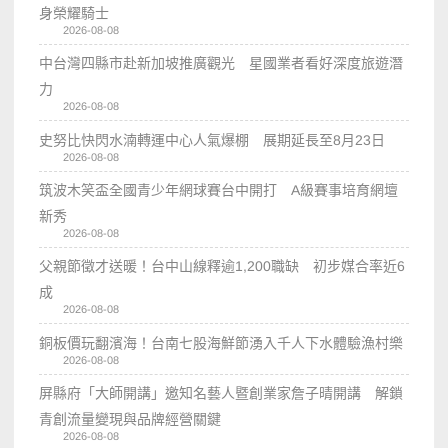
身榮耀騎士
2026-08-08
中台灣四縣市赴新加坡推廣觀光 星國業者看好深度旅遊潛
力
2026-08-08
史努比快閃水湳轉運中心人氣爆棚 展期延長至8月23日
2026-08-08
筑波木笑盃全國青少年網球賽台中開打 A級賽事培育網壇
新秀
2026-08-08
父親節徵才送暖！台中山線釋逾1,200職缺 初步媒合率近6
成
2026-08-08
銅板價玩翻濱海！台南七股海鮮節湧入千人下水體驗漁村樂
2026-08-08
屏縣府「大師開講」邀知名藝人暨創業家詹子晴開講 解鎖
青創流量變現與品牌經營關鍵
2026-08-08