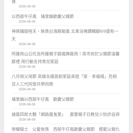
運
2026-08-08
以西部牛仔風 埔里鎮歡慶父親節
2026-08-08
神將鑼鼓喧天，無畏白海豚颱風 北車浴佛鑽轎腳8/9還有一
天
2026-08-08
阿蓮崗山公托及阿蓮親子館揭牌啟用！高市府於父親節溫馨
獻禮 用行動支持育兒家庭
2026-08-08
八月祖父母節 高雄全國首創家庭桌遊「家．幸福城」亮相
百人三代同堂共學同樂
2026-08-08
埔里鎮以西部牛仔風 歡慶父親節
2026-08-08
諸葛四郎大戰「網路魔鬼黨」 嘉警親子日教兒少防詐自保
2026-08-08
榮耀騎士 父愛無畏 西部牛仔風歡慶父親節 模範父親化