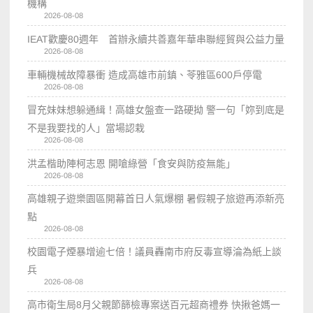
機構
2026-08-08
IEAT歡慶80週年 首辦永續共善嘉年華串聯經貿與公益力量
2026-08-08
車輛機械故障暴衝 造成高雄市前鎮、苓雅區600戶停電
2026-08-08
冒充妹妹想躲通緝！高雄女盤查一路硬拗 警一句「妳到底是
不是我要找的人」當場認栽
2026-08-08
洪孟楷助陣柯志恩 開嗆綠營「食安與防疫無能」
2026-08-08
高雄親子遊樂園區開幕首日人氣爆棚 暑假親子旅遊再添新亮
點
2026-08-08
校園電子煙暴增逾七倍！議員轟南市府反毒宣導淪為紙上談
兵
2026-08-08
高市衛生局8月父親節篩檢專案送百元超商禮券 快揪爸媽一