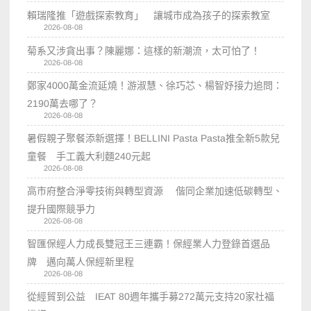
賴瑞隆推「遊戲探索教育」 讓城市成為孩子的探索教室
2026-08-08
菊系又涉貪出事？陳麗娜：這樣的新潮流，太可怕了！
2026-08-08
鄭家4000萬金流延燒！游淑慧、徐巧芯、楊智妤接力追問：
2190萬去哪了？
2026-08-08
暑假親子聚餐添新選擇！BELLINI Pasta Pasta推全新5款兒
童餐 手工義大利麵240元起
2026-08-08
高市府整合淨零技術與轉型資源 偕同企業加速低碳轉型、
提升國際競爭力
2026-08-08
智匯保經人力成長雙冠王三連霸！保經業人力登錄首選品
牌 邁向萬人保經新里程
2026-08-08
從經貿到公益 IEAT 80週年攜手募272萬元支持20家社福