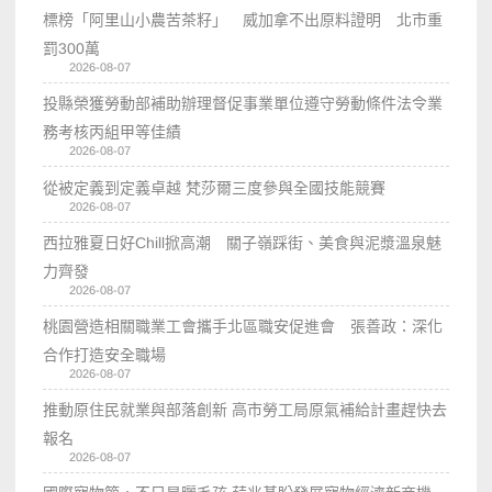
標榜「阿里山小農苦茶籽」 威加拿不出原料證明 北市重
罰300萬
2026-08-07
投縣榮獲勞動部補助辦理督促事業單位遵守勞動條件法令業
務考核丙組甲等佳績
2026-08-07
從被定義到定義卓越 梵莎爾三度參與全國技能競賽
2026-08-07
西拉雅夏日好Chill掀高潮 關子嶺踩街、美食與泥漿溫泉魅
力齊發
2026-08-07
桃園營造相關職業工會攜手北區職安促進會 張善政：深化
合作打造安全職場
2026-08-07
推動原住民就業與部落創新 高市勞工局原氣補給計畫趕快去
報名
2026-08-07