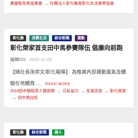
務據點年終成果展
社團法人彰化縣南彰化生活美學協會
彰化縣
消費生活
綜合新聞
運動
彰化榮家首支田中馬參賽隊伍 倡廉向前跑
編輯001
2020-11-08
【總社長孫崇文/彰化報導】 為推廣內部運動風氣及體
驗在地體育 …
READ MORE
2018田中鎮稻草人藝術節
公私協力
反貪訊息
彰化榮家
田中馬拉松
彰化縣
綜合新聞
達人