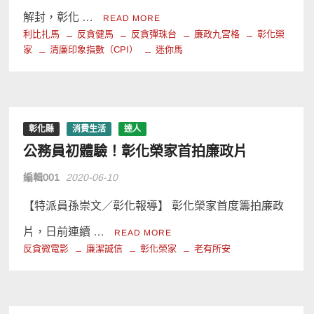
解封，彰化 …
READ MORE
利比扎馬
反貪健馬
反貪彈珠台
廉政九宮格
彰化榮
家
清廉印象指數（CPI）
迷你馬
彰化縣
消費生活
達人
公務員初體驗！彰化榮家首拍廉政片
編輯001
2020-06-10
【特派員孫崇文／彰化報導】 彰化榮家首度籌拍廉政
片，日前連續 …
READ MORE
反貪微電影
廉潔誠信
彰化榮家
老有所安