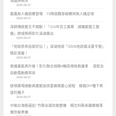
壞國際秩序
2026-08-07
嘉義無人機競賽登場 73隊挑戰穿越賽與無人機足球
2026-08-07
深耕傳統藝文不間斷！「115年百工風華 諸羅獻藝工藝
展」跨域移師彰化溪湖展出
2026-08-07
「地政原來這麼好玩！」溪湖地政「2026地政魔法夏令營」
精彩落幕！
2026-08-07
救護量能再升級！彰化聯合捐贈4輛高規格救護車 首配全
自動電動擔架床
2026-08-07
統領廣場總動員邀藍迪孩童展開愛心旅程 植栽DIY種下希
望的種子
2026-08-07
中颱白海豚逼近! 竹縣全面防颱整備 楊文科縣長籲鄉親落
實防颱準備