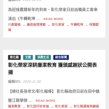
為迎接農曆新年的到來，彰化榮家日前由職員工客串
演出《牛轉乾坤 …
READ MORE
川劇變臉
廉政倫理規範
彰化榮家
牛轉乾坤
祥獅獻
瑞
彰化縣
文教
消費生活
綜合新聞
彰化榮家深耕廉潔教育 獲頒感謝狀公開表
揚
編輯001
2020-11-30
【總社長孫崇文/彰化報導】 彰化縣政府日前在田中鎮
龍江館舉辦 …
READ MORE
廉潔教育
彰化囝仔好幸福
彰化榮家
彰化縣課後照顧服