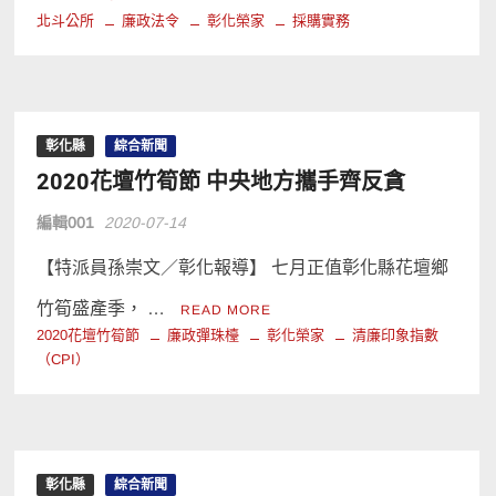
北斗公所
廉政法令
彰化榮家
採購實務
彰化縣
綜合新聞
2020花壇竹筍節 中央地方攜手齊反貪
編輯001
2020-07-14
【特派員孫崇文／彰化報導】 七月正值彰化縣花壇鄉
竹筍盛產季， …
READ MORE
2020花壇竹筍節
廉政彈珠檯
彰化榮家
清廉印象指數
（CPI）
彰化縣
綜合新聞