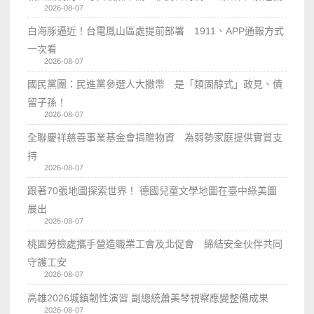
2026-08-07
白海豚逼近！台電鳳山區處提前部署 1911、APP通報方式
一次看
2026-08-07
國民黨團：民進黨參選人大撒幣 是「類固醇式」政見、債
留子孫！
2026-08-07
全聯慶祥慈善事業基金會捐贈物資 為弱勢家庭提供實質支
持
2026-08-07
跟著70張地圖探索世界！ 德國兒童文學地圖在臺中綠美圖
展出
2026-08-07
桃園勞檢處攜手營造職業工會及北促會 締結安全伙伴共同
守護工安
2026-08-07
高雄2026城鎮韌性演習 副總統蕭美琴視察應變整備成果
2026-08-07