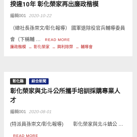
揆違10年 彰化榮家再出廉政楷模
編輯001
2020-10-22
（總社長孫崇文/彰化報導） 國軍退除役官兵輔導委員
會（下稱輔 …
READ MORE
廉政楷模
彰化榮家
興利除弊
輔導會
彰化縣
綜合新聞
彰化榮家與北斗公所攜手培訓採購專業人
才
編輯001
2020-08-01
(特派員孫崇文/彰化報導) 彰化榮家與北斗鎮公 …
READ MORE