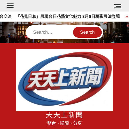
Skip
to
流 「花見日和」展現台日花藝文化魅力 8月8日精彩展演登場
content
Search
天天上新聞
整合、閱讀、分享