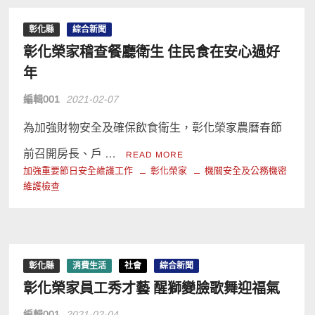
彰化縣
綜合新聞
彰化榮家稽查餐廳衛生 住民食在安心過好
年
編輯001
2021-02-07
為加強財物安全及確保飲食衛生，彰化榮家農曆春節
前召開房長、戶 …
READ MORE
加強重要節日安全維護工作
彰化榮家
機關安全及公務機密
維護檢查
彰化縣
消費生活
社會
綜合新聞
彰化榮家員工秀才藝 醒獅變臉歌舞迎福氣
編輯001
2021-02-04