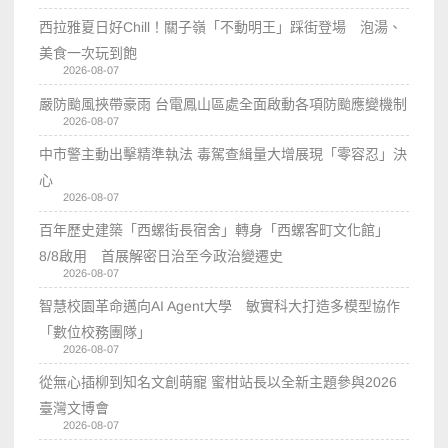
西拉雅夏日好Chill！關子嶺「不動明王」踩街登場 泡湯、
美食一次玩到飽
2026-08-07
嚴防颱風挾帶豪雨 台電鳳山區處全面啟動各項防颱應變機制
2026-08-07
中市警主動出擊精準執法 毒駕查緝量大增展現「零容忍」決
心
2026-08-07
百年歷史建築「西螺街長宿舍」轉身「西螺客町文化館」
8/8啟用 首展解密日治至今政治變遷史
2026-08-07
智慧校園革命邁向AI Agent大學 敏實科大打造多模型協作
「數位校務團隊」
2026-08-07
從無心插柳到知名文創萌寵 蜜柑站長以全新主題參與2026
臺灣文博會
2026-08-07