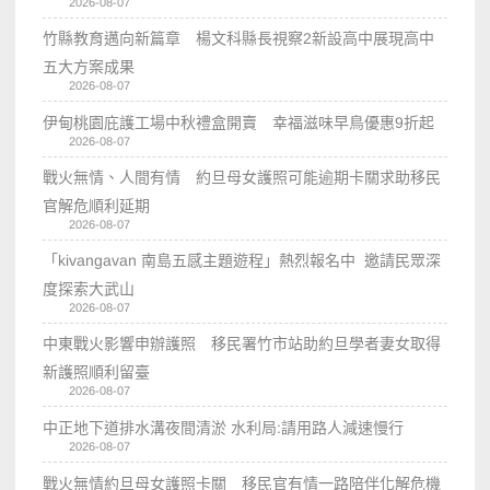
2026-08-07
竹縣教育邁向新篇章 楊文科縣長視察2新設高中展現高中
五大方案成果
2026-08-07
伊甸桃園庇護工場中秋禮盒開賣 幸福滋味早鳥優惠9折起
2026-08-07
戰火無情、人間有情 約旦母女護照可能逾期卡關求助移民
官解危順利延期
2026-08-07
「kivangavan 南島五感主題遊程」熱烈報名中 邀請民眾深
度探索大武山
2026-08-07
中東戰火影響申辦護照 移民署竹市站助約旦學者妻女取得
新護照順利留臺
2026-08-07
中正地下道排水溝夜間清淤 水利局:請用路人減速慢行
2026-08-07
戰火無情約旦母女護照卡關 移民官有情一路陪伴化解危機