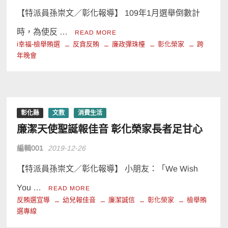
【特派員孫崇文／彰化報導】 109年1月選舉倒數計
時，為使反 …
READ MORE
i幸福-檢舉賄選
反貪反賄
廉政彈珠檯
彰化榮家
跨
年晚會
彰化縣
文教
消費生活
廉潔天使聖誕報佳音 彰化榮家長者足甘心
編輯001
2019-12-26
【特派員孫崇文／彰化報導】 小朋友：「We Wish
You …
READ MORE
反賄選宣導
幼兒報佳音
廉潔誠信
彰化榮家
檢舉賄
選專線