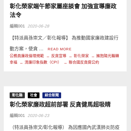
彰化榮家端午節家屬座談會 加強宣導廉政
法令
編輯001
2020-06-28
【特派員孫崇文／彰化報導】 為推動國家廉政建設行
動方案，使貪 …
READ MORE
公務員廉政倫理規範
反貪宣導
彰化榮家
擁抱陽光輪轉
幸福
清廉印象指數（CPI）
聯合國反貪腐公約
彰化縣
社會
綜合新聞
彰化榮家廉政超前部署 反貪健馬超吸睛
編輯001
2020-06-23
（特派員孫崇文/彰化報導） 為因應國內武漢肺炎防疫