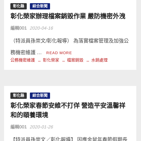
彰化縣
綜合新聞
彰化榮家辦理檔案銷毀作業 嚴防機密外洩
編輯001
2020-04-16
（特派員孫崇文/彰化報導） 為落實檔案管理及加強公
務機密維護 …
READ MORE
公務機密維護
彰化榮家
檔案銷毀
水銷處理
彰化縣
綜合新聞
彰化榮家春節安維不打佯 營造平安溫馨祥
和的頤養環境
編輯001
2020-01-26
【特派員孫崇文／彰化報導】 因應金鼠年春節假期長