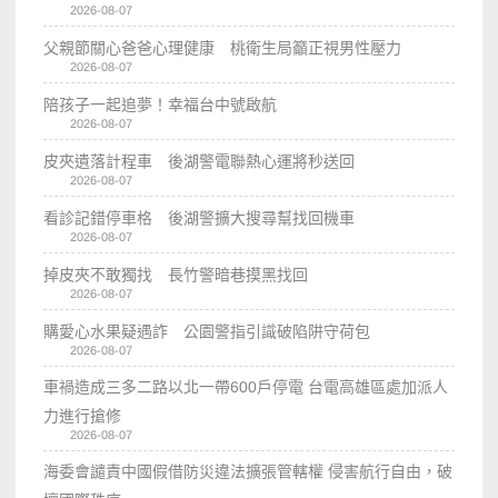
2026-08-07
父親節關心爸爸心理健康 桃衛生局籲正視男性壓力
2026-08-07
陪孩子一起追夢！幸福台中號啟航
2026-08-07
皮夾遺落計程車 後湖警電聯熱心運將秒送回
2026-08-07
看診記錯停車格 後湖警擴大搜尋幫找回機車
2026-08-07
掉皮夾不敢獨找 長竹警暗巷摸黑找回
2026-08-07
購愛心水果疑遇詐 公園警指引識破陷阱守荷包
2026-08-07
車禍造成三多二路以北一帶600戶停電 台電高雄區處加派人
力進行搶修
2026-08-07
海委會譴責中國假借防災違法擴張管轄權 侵害航行自由，破