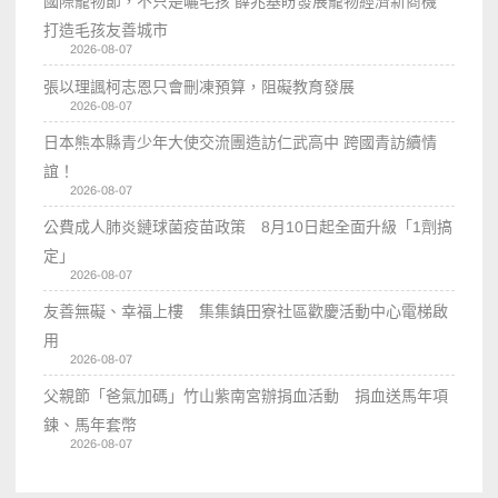
國際寵物節，不只是曬毛孩 薛兆基盼發展寵物經濟新商機
打造毛孩友善城市
2026-08-07
張以理諷柯志恩只會刪凍預算，阻礙教育發展
2026-08-07
日本熊本縣青少年大使交流團造訪仁武高中 跨國青訪續情
誼！
2026-08-07
公費成人肺炎鏈球菌疫苗政策 8月10日起全面升級「1劑搞
定」
2026-08-07
友善無礙、幸福上樓 集集鎮田寮社區歡慶活動中心電梯啟
用
2026-08-07
父親節「爸氣加碼」竹山紫南宮辦捐血活動 捐血送馬年項
鍊、馬年套幣
2026-08-07