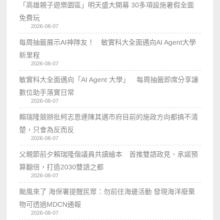
「高雄親子遊樂園區」明天盛大開幕 30多項設施暑假全面
免費玩
2026-08-07
每周抽籤展示AI神隊友！ 敏實科大全面邁向AI Agent大學
新里程
2026-08-07
敏實科大全面邁向「AI Agent 大學」 每周抽籤即席分享讓
數位助手落實日常
2026-08-07
賴瑞隆競辦批柯志恩連陳其邁市府目前的施政方向都搞不清
楚，只會為反而反
2026-08-07
父親節前夕賴瑞隆偕議員共讀繪本 首推雙語政見、承諾預
算翻倍，打造2030雙語之都
2026-08-07
颱風來了 海保署提醒民眾：勿前往海邊活動 發現海洋廢棄
物可透過MDCN通報
2026-08-07