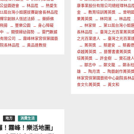
公益園遊會
林品陞
熱愛生
康事業股份有限公司總經理林品
11屆台灣小姐選拔賽副會長林品陞
金
教育培訓菁英獎
曾明
禪宗創辦人恆述法師
藥師佛
果菁英獎
林同濱
林品陞
飛揚
豐樂公園
身心障礙
林家榮
第11屆台灣小姐
中
關懷婦幼弱勢
雷門數據
長林品陞
臺灣之光百業菁英
份有限公司
霧峰林家宮保第國藝
之光百業達人
臺灣之光百業
副院長林品陞
黃品達教授
菁英獎
蔡建安
蔡義
卓越菁英獎
藝響書畫菁英獎
培菁英獎
許金樹
賞石達
鄒志中
鄭文龍
鄭永
雄
陶月清
陶藝創作菁英
林家宮保第國藝術中心副院長林
食文化菁英獎
黃文和
地方
消費生活
囉！霧峰！樂活地圖」