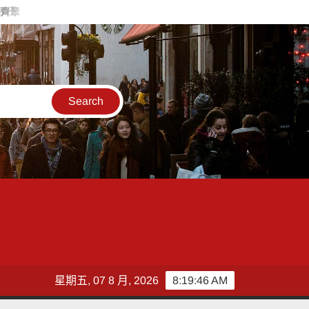
中鋼9月月盤鋼品全面平盤 看好鋼市落底迎補庫存商機
無感量
星期五, 07 8 月, 2026
8:19:47 AM