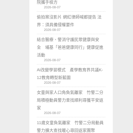
院攜手檢方
2026-08-07
偷拍案沒影片 網紅律師喊都提告 法
界：須具備侵權要件
2026-08-07
結合醫療、警消守護民眾健康與安
全 埔基「爸爸健康同行」健康促進
活動
2026-08-07
AI改變學習模式 產學教育界共議K-
12教育轉型新藍圖
2026-08-07
女童與家人口角負氣離家 竹警二分
局積極動員警力查找順利尋獲平安返
家
2026-08-07
11歲女童負氣離家 竹警二分局動員
警力擴大查找暖心尋回返家團聚