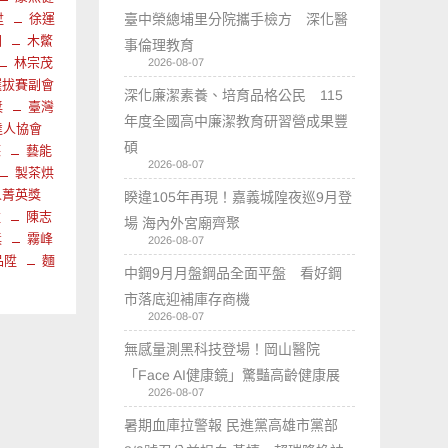
陞
徐運
臺中榮總埔里分院攜手檢方 深化醫
國
木鱉
事倫理教育
林宗茂
2026-08-07
選拔賽副會
深化廉潔素養、培育品格公民 115
獎
臺灣
年度全國高中廉潔教育研習營成果豐
達人協會
碩
德
藝能
2026-08-07
製茶烘
人菁英獎
睽違105年再現！嘉義城隍夜巡9月登
柱
陳志
場 海內外宮廟齊聚
獎
霧峰
2026-08-07
品陞
麵
中鋼9月月盤鋼品全面平盤 看好鋼
市落底迎補庫存商機
2026-08-07
無感量測黑科技登場！岡山醫院
「Face AI健康鏡」驚豔高齡健康展
2026-08-07
暑期血庫拉警報 民進黨高雄市黨部