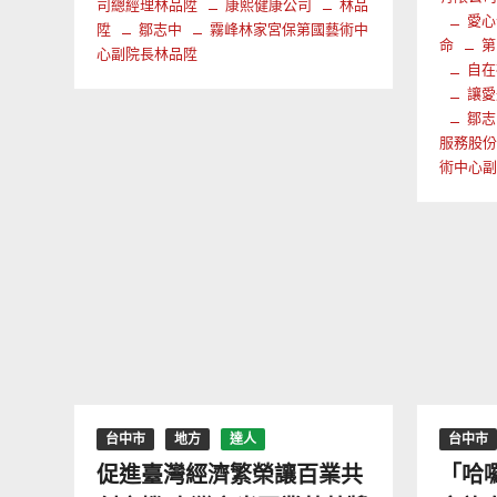
司總經理林品陞
康熙健康公司
林品
愛心
陞
鄒志中
霧峰林家宮保第國藝術中
命
第
心副院長林品陞
自在
讓愛
鄒志
服務股
術中心
台中市
地方
達人
台中市
促進臺灣經濟繁榮讓百業共
「哈