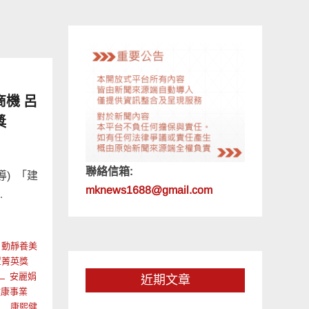
機 呂
獎
聯絡信箱:
導) 「建
mknews1688@gmail.com
…
動靜養美
罩菁英獎
安麗娟
近期文章
健康事業
康熙健