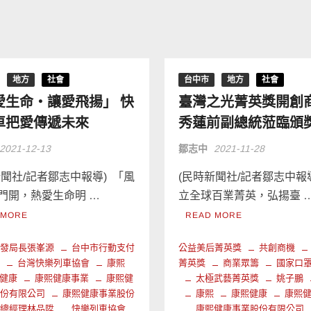
地方
社會
台中市
地方
社會
愛生命‧讓愛飛揚」 快
臺灣之光菁英獎開創商
車把愛傳遞未來
秀蓮前副總統蒞臨頒
2021-12-13
鄒志中
2021-11-28
新聞社/記者鄒志中報導) 「風
(民時新聞社/記者鄒志中報
門開，熱愛生命明 …
立全球百業菁英，弘揚臺 
 MORE
READ MORE
經發局長張峯源
台中市行動支付
公益美后菁英獎
共創商機
畫
台灣快樂列車協會
康熙
菁英獎
商業眾籌
國家口
健康
康熙健康事業
康熙健
太極武藝菁英獎
姚子鵬
股份有限公司
康熙健康事業股份
康熙
康熙健康
康熙
司總經理林品陞
快樂列車協會
康熙健康事業股份有限公司