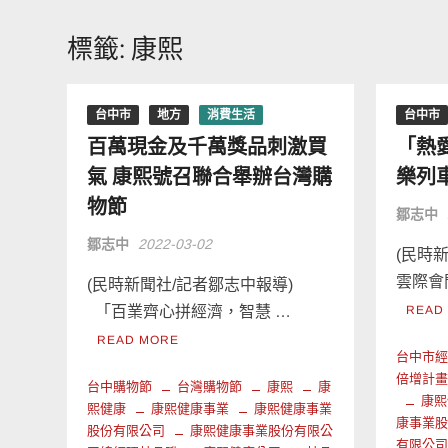
標籤:
康熙
台中市
地方
消費生活
台中市
百萬現金及千萬獎品刺激買
「熱
氣 康熙號召聯合舉辦台灣購
樂列
物節
鄒志中
鄒志中
2022-03-02
(民時
雲際會
(民時新聞社/記者鄒志中報導)
「百業齊心拼經濟，智慧 …
READ
READ MORE
台中市
倍增計
台中購物節
台灣購物節
康熙
康
康熙
熙健康
康熙健康事業
康熙健康事業
康事業
股份有限公司
康熙健康事業股份有限公
有限公