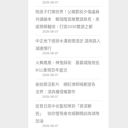
2026-08-07
陪孩子打開世界！父親節前夕偕議員
共讀繪本 賴瑞隆首推雙語政見、承
諾預算翻倍，打造2030雙語之都
2026-08-07
中正地下道排水溝夜間清淤 請用路人
減速慢行
2026-08-07
火舞鳳凰、神鬼踩街 嘉義城隍夜巡
9/11重現百年盛況
2026-08-07
偷拍案沒影片 網紅律師喊都提告
法界：須具備侵權要件
2026-08-07
從昔日高中女籃校隊到「資深獅
迷」 徐欣瑩現身攻城獅開訓為球隊
加油
2026-08-07