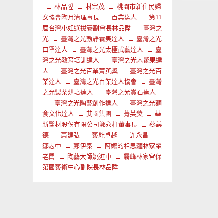
林品陞
林宗茂
桃園市新住民婦
女協會陶月清理事長
百業達人
第11
屆台灣小姐選拔賽副會長林品陞
臺灣之
光
臺灣之光動靜養美達人
臺灣之光
口罩達人
臺灣之光太極武藝達人
臺
灣之光教育培訓達人
臺灣之光木鱉果達
人
臺灣之光百業菁英獎
臺灣之光百
業達人
臺灣之光百業達人協會
臺灣
之光製茶烘培達人
臺灣之光賞石達人
臺灣之光陶藝創作達人
臺灣之光麵
食文化達人
艾國集團
菁英獎
華
新醫材股份有限公司鄭永柱董事長
蔡義
德
蕭建弘
藝能卓越
許永昌
鄒志中
鄭伊秦
阿嬤的相思麵林家榮
老闆
陶藝大師姚進中
霧峰林家宮保
第國藝術中心副院長林品陞