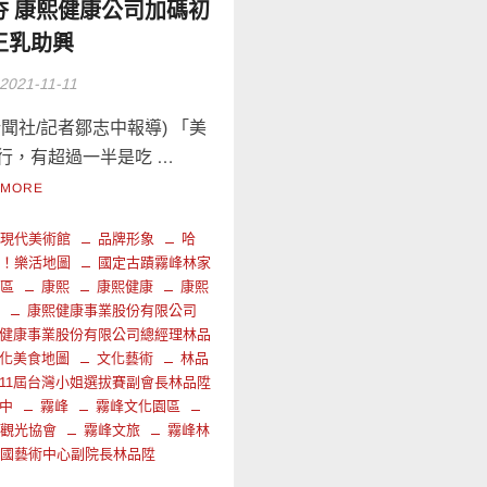
夯 康熙健康公司加碼初
王乳助興
2021-11-11
新聞社/記者鄒志中報導) 「美
行，有超過一半是吃 …
 MORE
學現代美術館
品牌形象
哈
峰！樂活地圖
國定古蹟霧峰林家
園區
康熙
康熙健康
康熙
業
康熙健康事業股份有限公司
健康事業股份有限公司總經理林品
化美食地圖
文化藝術
林品
11屆台灣小姐選拔賽副會長林品陞
中
霧峰
霧峰文化園區
化觀光協會
霧峰文旅
霧峰林
第國藝術中心副院長林品陞