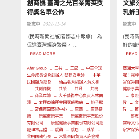
創商機 臺灣之光百業菁英獎
文旅
得獎名單公佈
乳蜂
鄒志中
2021-11-14
鄒志中
(民時新聞社/記者鄒志中報導) 為
(民時
促進臺灣經濟繁榮， …
好的旅
READ MORE
READ
Afar Group
三共
三感
中華全球
亞洲大
生命成長協會創辦人 蔡建安老師
中華
囉！霧
民國體育總會
仙品茗茶創辦人黃文和
宮保第
共創商機
共榮
共識
共鳴
健康事
商業眾籌
大千藝術中心負責人林同
康熙
濱
太極拳徐運金國家級教練
姚子鵬
陞
文
宮保第國藝術中心
康熙
康熙健
陞
第
康
康熙健康事業
康熙健康事業股份
鄒志
有限公司
康熙健康事業股份有限公司總
霧峰文
經理林品陞
感動
感恩
感榮
家宮保
曾明國執行長
木鱉果園負責人許金樹