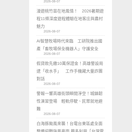
2026-08-07
漫遊桃竹苗在地風情！ 2026暑期遊
程11條深度遊程體驗在地客庄與農村
魅力
2026-08-07
AI智慧牧場時代來臨 工研院推出國
產「畜牧場保全機器人」守護安全
2026-08-07
假貸款先繳10萬保證金！高雄警設局
逮「收水手」 工作手機藏大量詐團
對話
2026-08-07
警報一響高雄街頭瞬間淨空！城鎮韌
性演習登場 輕軌停駛、民眾就地避
難
2026-08-07
白海豚颱風來襲！台電台東區處全面
整備迎戰強風豪雨 籲多利用「台灣電