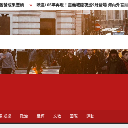
豐碩
睽違105年再現！嘉義城隍夜巡9月登場 海內外宮廟齊聚
視.娛樂
政治
產經
文教
國際
運動