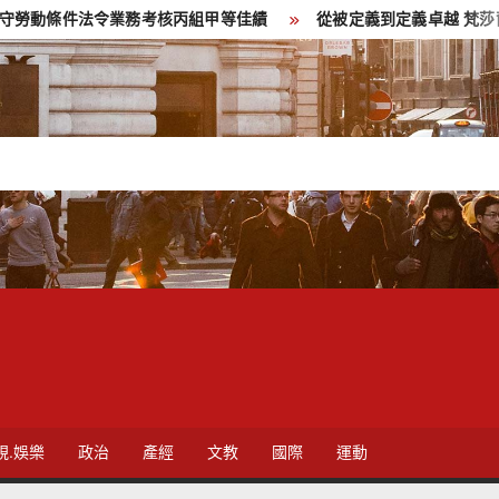
件法令業務考核丙組甲等佳績
從被定義到定義卓越 梵莎爾三度參
視.娛樂
政治
產經
文教
國際
運動