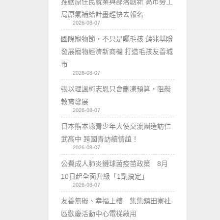
推動原住民就業與部落創新 高市勞工
局原氣補給計畫趕快去報名
2026-08-07
國際寵物節，不只是曬毛孩 薛兆基盼
發展寵物經濟新商機 打造毛孩友善城
市
2026-08-07
張以理諷柯志恩只會刪凍預算，阻礙
教育發展
2026-08-07
日本熊本縣青少年大使交流團造訪仁
武高中 跨國青訪續情誼！
2026-08-07
公費成人肺炎鏈球菌疫苗政策 8月
10日起全面升級「1劑搞定」
2026-08-07
友善無礙、幸福上樓 集集鎮田寮社
區歡慶活動中心電梯啟用