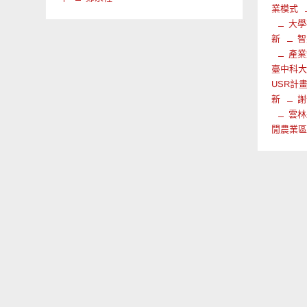
業模式
大學
新
智
產業
臺中科
USR計
新
謝
雲林
閒農業