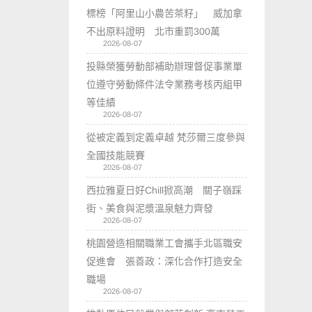
標榜「阿里山小農苦茶籽」 威加拿
不出原料證明 北市重罰300萬
2026-08-07
投縣榮獲勞動部補助辦理督促事業單
位遵守勞動條件法令業務考核丙組甲
等佳績
2026-08-07
從被定義到定義卓越 梵莎爾三度參與
全國技能競賽
2026-08-07
西拉雅夏日好Chill掀高潮 關子嶺踩
街、美食與泥漿溫泉魅力齊發
2026-08-07
桃園營造相關職業工會攜手北區職安
促進會 張善政：深化合作打造安全
職場
2026-08-07