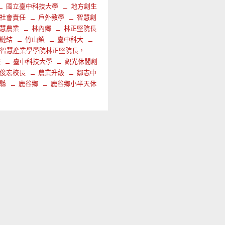
國立臺中科技大學
地方創生
社會責任
戶外教學
智慧創
慧農業
林內鄉
林正堅院長
鏈結
竹山鎮
臺中科大
大智慧產業學學院林正堅院長，
畫
臺中科技大學
觀光休閒創
俊宏校長
農業升級
鄒志中
縣
鹿谷鄉
鹿谷鄉小半天休
區