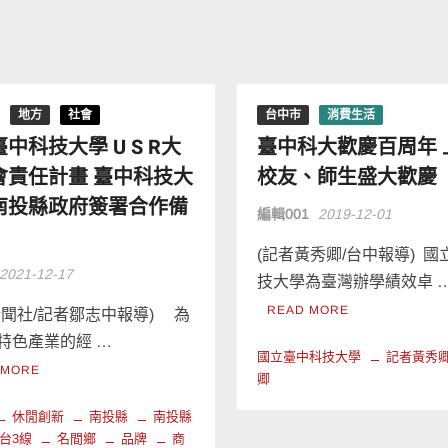
地方
社會
台中市
消費生活
中科技大學 U S R大
臺中科大歡慶百周年 
會責任計畫 臺中科技大
校友、師生盛大歡慶
南投縣政府簽署合作備
編輯001
2019-12-01
(記者黃秀卿/台中報導) 
2021-12-17
技大學為臺灣辦學績效卓 
READ MORE
新聞社/記者鄒志中報導) 為
特色產業的經 …
國立臺中科技大學
記者黃秀
 MORE
卿
休閒創新
南投縣
南投縣
台3線
名間鄉
品牌
商