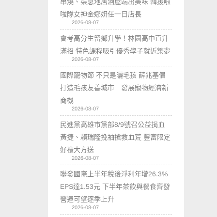
串燒、柒息地居酒屋端出美味 韓援啦
啦隊女神金娜妍任一日店長
2026-08-07
會考高分生留鄉升學！林園高中直升
滿招 特色課程吸引優秀學子就近築夢
2026-08-07
國際寵物節 不只是曬毛孩 薛兆基倡
打造毛孩友善城市 發展寵物經濟新
商機
2026-08-07
民進黨高雄市黨部8/9號召公益捐血
黃捷、賴瑞隆挽袖搶救血荒 豐富限定
好禮大方送
2026-08-07
聯發國際上半年稅後淨利年增26.3%
EPS達1.53元 下半年茶飲與餐食齊發
營運可望逐季上升
2026-08-07