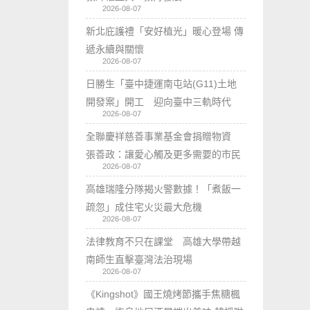
2026-08-07
新北庇護禮「安好植光」暖心登場 傳
遞永續與關懷
2026-08-07
日勝生「臺中捷運南屯站(G11)土地
開發案」開工 迎向臺中三軌時代
2026-08-07
全聯慶祥慈善事業基金會捐贈物資
張善政：讓愛心觸及更多需要的市民
2026-08-07
高雄瑞隆分隊揭火警數據！「煮飯一
疏忽」成住宅火災最大危機
2026-08-07
法律教育不只在課堂 高雄大學帶越
南師生直擊臺灣法治現場
2026-08-07
《Kingshot》國王燒烤節攜手焦糖楓