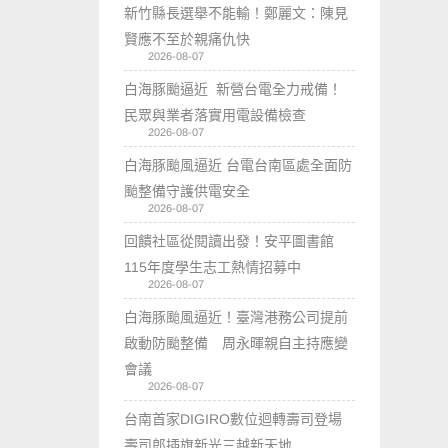
新竹縣長選舉不能輸！鄭麗文：陳見
賢應不至於親痛仇快
2026-08-07
白海豚颱逼近 新營台電全力戒備！
民眾與業者落實用電設備檢查
2026-08-07
白海豚颱風逼近 台電台南區處全面防
颱整備守護供電安全
2026-08-07
回饋社區從閱讀出發！安平圖書館
115年度學生志工熱情招募中
2026-08-07
白海豚颱風逼近！臺灣港務公司提前
啟動防颱整備 周永暉親自主持應變
會議
2026-08-07
台南首家DIGIRO數位迴轉壽司登場
壽司郎插旗新光三越新天地