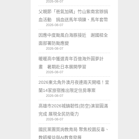
2026-08-07
父親節「爸氣加碼」竹山紫南宮辦捐
血活動 捐血送馬年項鍊、馬年套幣
2026-08-07
因應中度颱風白海豚接近 謝國樑全
面部署防颱應變
2026-08-07
暖暖高中獲選青年百億海外圓夢計
畫 暑期赴日本展開學習
2026-08-07
2026東北角外澳月夜連兩天開唱！宜
蘭14家旅宿推出限定住房專案
2026-08-07
高雄市2026城鎮韌性(防空)演習圓滿
完成 展現全民防衛力
2026-08-07
國民黨團質詢教育局 聚焦校園反毒、
教師權益與AI教育發展