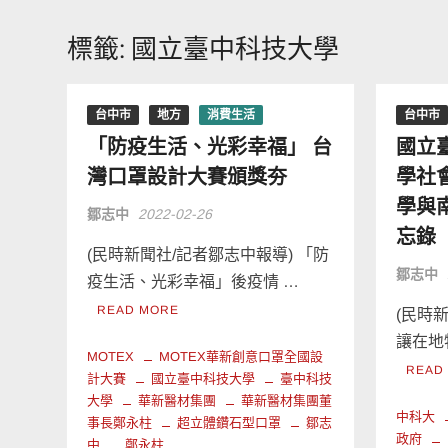
標籤:
國立臺中科技大學
台中市
地方
消費生活
台中市
「防疫生活、光彩幸福」 台
國立臺
灣口罩設計大賽頒獎夯
學社
學與
鄒志中
2022-02-26
忘錄
(民時新聞社/記者鄒志中報導) 「防
鄒志中
疫生活、光彩幸福」後疫情 …
READ MORE
(民時
讓在地
MOTEX
MOTEX華新創意口罩全國設
READ
計大賽
國立臺中科技大學
臺中科技
大學
華新醫材集團
華新醫材集團董
中科大
事長鄭永柱
超立體鑽石型口罩
鄒志
政府
中
鄭永柱