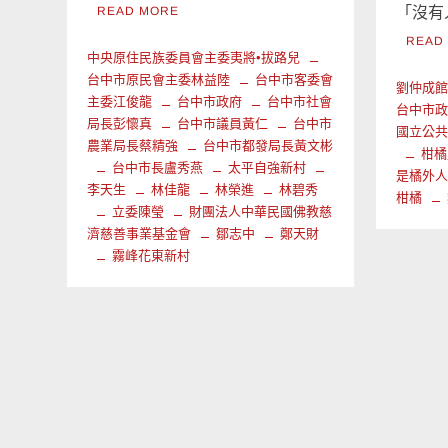
READ MORE
「沒有
READ
中央原住民族委員會主委夷將•拔路兒
台中市原民會主委林益陸
台中市客委會
劉仲成
主委江俊龍
台中市政府
台中市社會
台中市
局長彭懷真
台中市議員黃仁
台中市
國立公
農業局長蔡精強
台中市都發局長黃文彬
柑橘
台中市長盧秀燕
太平自強新村
是橘外
李天生
林佳龍
林榮進
林碧秀
柑橘
立委陳瑩
財團法人中華民國佛教慈
濟慈善事業基金會
鄒志中
鄭天財
霧峰花東新村