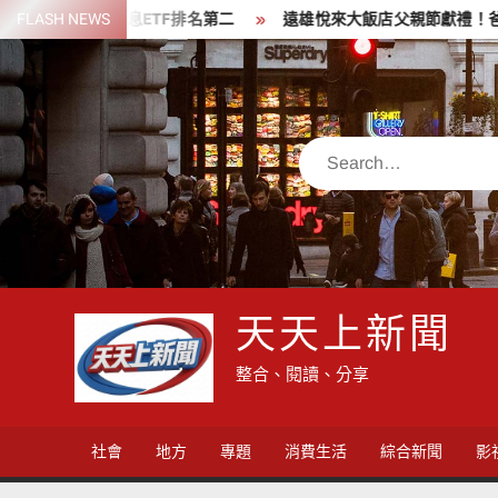
Skip
張 高股息ETF排名第二
FLASH NEWS
遠雄悅來大飯店父親節獻禮！爸爸身分證
to
content
Search
天天上新聞
整合、閱讀、分享
社會
地方
專題
消費生活
綜合新聞
影