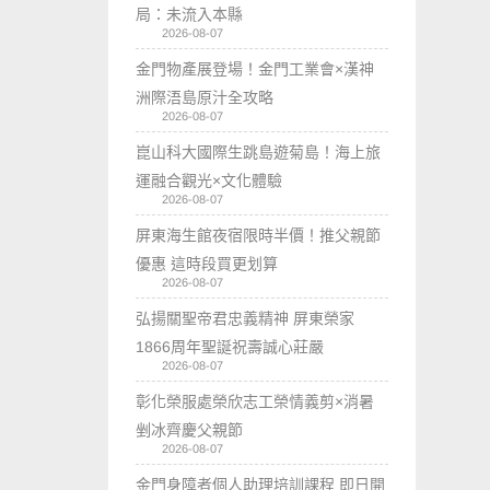
局：未流入本縣
2026-08-07
金門物產展登場！金門工業會×漢神
洲際浯島原汁全攻略
2026-08-07
崑山科大國際生跳島遊菊島！海上旅
運融合觀光×文化體驗
2026-08-07
屏東海生館夜宿限時半價！推父親節
優惠 這時段買更划算
2026-08-07
弘揚關聖帝君忠義精神 屏東榮家
1866周年聖誕祝壽誠心莊嚴
2026-08-07
彰化榮服處榮欣志工榮情義剪×消暑
剉冰齊慶父親節
2026-08-07
金門身障者個人助理培訓課程 即日開