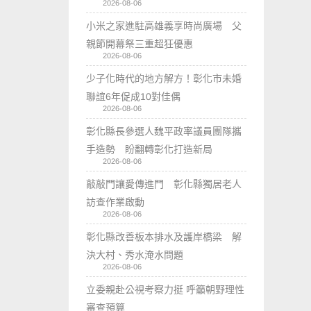
2026-08-06
小米之家進駐高雄義享時尚廣場 父
親節開幕祭三重超狂優惠
2026-08-06
少子化時代的地方解方！彰化市未婚
聯誼6年促成10對佳偶
2026-08-06
彰化縣長參選人魏平政率議員團隊攜
手造勢 盼翻轉彰化打造新局
2026-08-06
敲敲門讓愛傳進門 彰化縣獨居老人
訪查作業啟動
2026-08-06
彰化縣改善板本排水及護岸橋梁 解
決大村、秀水淹水問題
2026-08-06
立委親赴公視考察力挺 呼籲朝野理性
審查預算