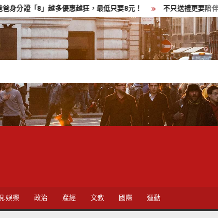
「8」越多優惠越狂，最低只要8元！
不只送禮更要陪伴！新光三
視.娛樂
政治
產經
文教
國際
運動