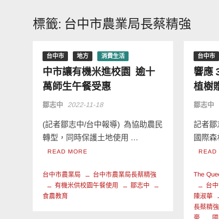
標籤:
台中市農業局長蔡精強
台中市
地方
消費生活
台中市
中市讓有機米進校園 逾十
響應 
萬師生午餐受惠
植樹
鄒志中
2022-11-18
鄒志中
(記者鄒志中/台中報導) 為協助農民
記者鄒
轉型，同時保護土地使用 …
國際森
READ MORE
READ
台中市農業局
台中市農業局長蔡精強
The Que
有機米供校園午餐使用
鄒志中
台中
食農教育
陳淑華
長蔡精
豪
國