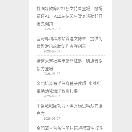
桃園冷飲節8/21藝文特區登場 機場
捷運A1、A12站快閃店暖身活動即日
搶先開跑
2026-08-07
臺灣專利超級站首進文博會 提供免
費智財諮詢助創作者護創意
2026-08-07
捷運大寮社宅申請開紅盤！凱旋青樹
接力登場
2026-08-07
金門培育海洋保育種子教師 水試所
推動幼兒海洋教育扎根
2026-08-07
中盤激戰顯功力，黑方構思精妙完勝
白方
2026-08-07
金門清查苦茶油苯駢芘超標事件 衛生