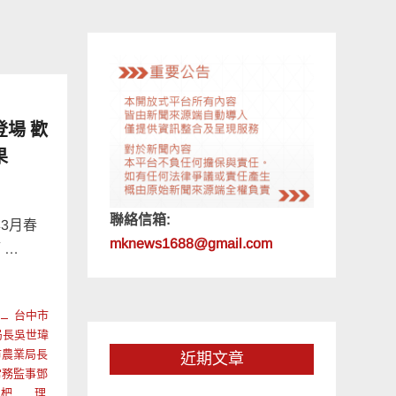
場 歡
果
聯絡信箱:
3月春
mknews1688@gmail.com
 …
台中市
局長吳世瑋
市農業局長
近期文章
常務監事鄧
枇杷
理