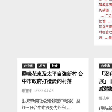
寶成集
的碳循
白金
迺倫
國女王
林區管
添
黃
台中市
地方
社會
台中市
霧峰花東及太平自強新村 台
「沒
中市政府打造愛的村落
展」
感體
鄒志中
2022-03-07
鄒志中
(民時新聞社/記者鄒志中報導) 歷
經三任台中市長努力終完 …
(民時