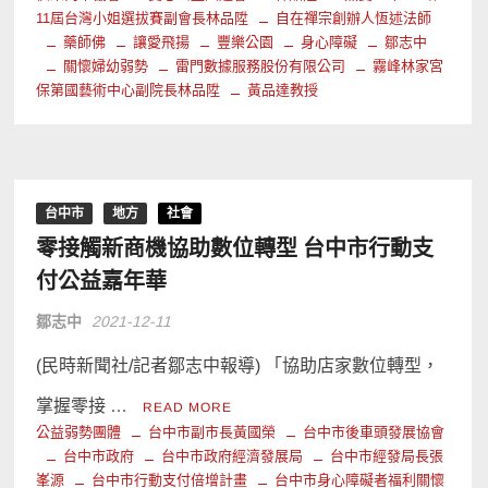
11屆台灣小姐選拔賽副會長林品陞
自在禪宗創辦人恆述法師
藥師佛
讓愛飛揚
豐樂公園
身心障礙
鄒志中
關懷婦幼弱勢
雷門數據服務股份有限公司
霧峰林家宮
保第國藝術中心副院長林品陞
黃品達教授
台中市
地方
社會
零接觸新商機協助數位轉型 台中市行動支
付公益嘉年華
鄒志中
2021-12-11
(民時新聞社/記者鄒志中報導) 「協助店家數位轉型，
掌握零接 …
READ MORE
公益弱勢團體
台中市副市長黃國榮
台中市後車頭發展協會
台中市政府
台中市政府經濟發展局
台中市經發局長張
峯源
台中市行動支付倍增計畫
台中市身心障礙者福利關懷