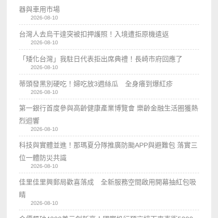
器與車用市場
2026-08-10
台灣人去烏干達突被扣押護照！入境遭拒原機遣返
2026-08-10
「矮化台灣」我駐日代表拒出席典禮！長崎市府回應了
2026-08-10
蒂頭發黑別硬吃！婦吃放3週絲瓜 全身癢到爆紅疹
2026-08-10
第一銀行首度參與高齡健康產業博覽會 樂齡金融生活圈獲熱
烈迴響
2026-08-10
科技與實體並進！那瑪夏分隊推廣防颱APP與避難包 落實三
位一體防災共識
2026-08-10
佳里佳里興郵局歡喜落成 全新服務空間啟用開幕抽紅包吸
睛
2026-08-10