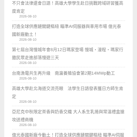
不只會法律還會日語！高雄大學學生赴日挑戰跨域研習獲高
度肯定
2026-08-10
打造全球供應鏈關鍵樞紐 瞄準AI伺服器與車用市場 億光泰
國新廠動土！
2026-08-10
第七屆台灣慢城年會8月12日瑪家登場 慢城・漫程・瑪家行
邀民眾走進部落慢遊三天
2026-08-10
台南漁電共生再升級 南瀛養殖協會第2期14MWp動工
2026-08-10
高雄大學赴北海道交流亮眼 法學生日語發表獲日方師生肯
定
2026-08-10
亞尼克中秋限定茶香與奶香交織 大人系生乳捲與常溫禮盒搶
攻送禮商機
2026-08-10
億光泰國新廠今動土！打造全球供應鏈關鍵樞紐 瞄準AI伺服