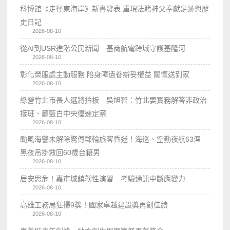
科博館《走徑東海岸》新書發表 重現法籍神父奉獻足跡與歷
史日記
2026-08-10
從AI到USR進階公民新聞 基商航電跨域守護基隆河
2026-08-10
彰化榮服處主動服務 陪身障遺眷辦妥權益 關懷送到家
2026-08-10
綠營竹北市長人選將拍板 吳旭智：竹北要實務解答非政治
接班、籲藍白中央儘速定案
2026-08-10
颱風海警未解除驚傳郵輪旅客昏迷！海巡、空勤夜航63浬
黑夜吊掛救回60歲台籍男
2026-08-10
居安思危！嘉市城鎮韌性演習 考驗通訊中斷應變力
2026-08-10
高雄工務局狂掃9獎！國家卓越建設獎再創佳績
2026-08-10