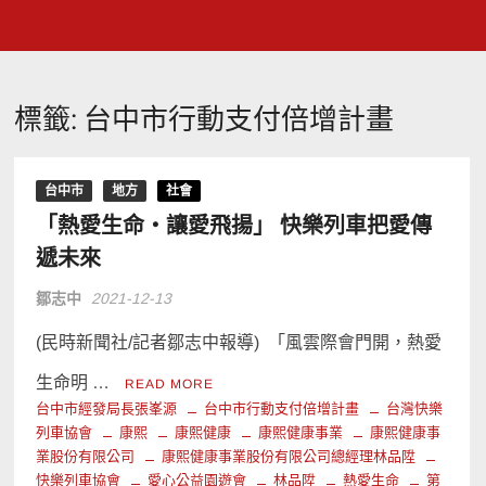
標籤:
台中市行動支付倍增計畫
台中市
地方
社會
「熱愛生命‧讓愛飛揚」 快樂列車把愛傳
遞未來
鄒志中
2021-12-13
(民時新聞社/記者鄒志中報導) 「風雲際會門開，熱愛
生命明 …
READ MORE
台中市經發局長張峯源
台中市行動支付倍增計畫
台灣快樂
列車協會
康熙
康熙健康
康熙健康事業
康熙健康事
業股份有限公司
康熙健康事業股份有限公司總經理林品陞
快樂列車協會
愛心公益園遊會
林品陞
熱愛生命
第