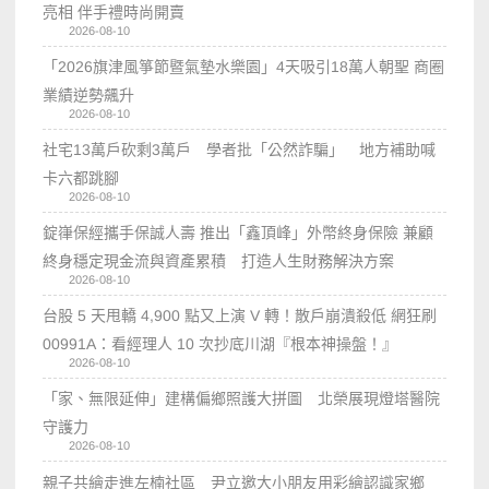
亮相 伴手禮時尚開賣
2026-08-10
「2026旗津風箏節暨氣墊水樂園」4天吸引18萬人朝聖 商圈
業績逆勢飆升
2026-08-10
社宅13萬戶砍剩3萬戶 學者批「公然詐騙」 地方補助喊
卡六都跳腳
2026-08-10
錠嵂保經攜手保誠人壽 推出「鑫頂峰」外幣終身保險 兼顧
終身穩定現金流與資產累積 打造人生財務解決方案
2026-08-10
台股 5 天甩轎 4,900 點又上演 V 轉！散戶崩潰殺低 網狂刷
00991A：看經理人 10 次抄底川湖『根本神操盤！』
2026-08-10
「家、無限延伸」建構偏鄉照護大拼圖 北榮展現燈塔醫院
守護力
2026-08-10
親子共繪走進左楠社區 尹立邀大小朋友用彩繪認識家鄉