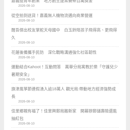
嘉義挺青年創業 地方創生提案賽祭百萬獎金
2026-08-10
從空拍到送貨！嘉義無人機物流邁向商業營運
2026-08-10
醒吾傑出校友掌舵天母國中 白玉鈴陪孩子飛得高、更飛得
久
2026-08-10
花蓮後備攜手民防 深化戰略溝通強化社區韌性
2026-08-10
運動結合Kahoot！互動問答 萬華分局寓教於樂「守護兒少
暑期安全」
2026-08-10
旗津風箏節連假湧入逾18萬人 觀光局:帶動地方經濟強勢成
長
2026-08-10
佳里鄉親有福了！佳里興郵局搬新家 開幕辦郵儲壽險還能
抽紅包
2026-08-10