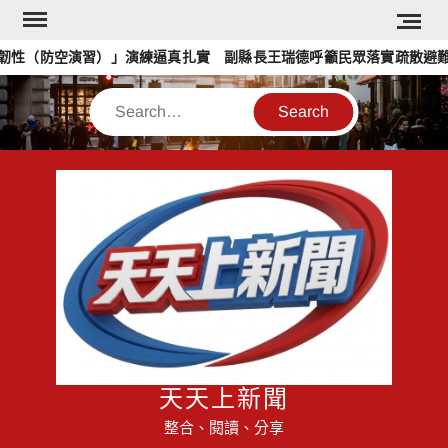
Skip
to
鎮韌性（防空演習）」演練逼真扎實 副縣長王瑞德呼籲民眾落實疏散避難
content
Search
天天上新聞
整合、閱讀、分享