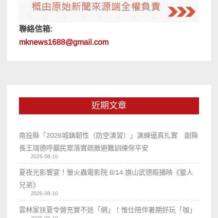
聯絡信箱:
mknews1688@gmail.com
近期文章
南投縣「2026城鎮韌性（防空演習）」演練逼真扎實 副縣
長王瑞德呼籲民眾落實疏散避難訓練保平安
2026-08-10
夏夜光影饗宴！螢火蟲電影院 8/14 旗山武德殿播映《獵人
兄弟》
2026-08-10
雲林家扶夏令營充實不迷「網」！惟仕陪伴暑期好玩「咖」
2026-08-10