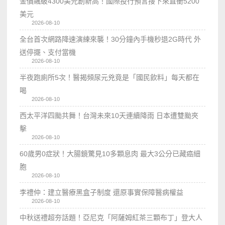
金價飆破4300美元創新高！國際投行預言接下來直衝5200
美元
2026-08-10
全台首次網路降速演練來襲！30分鐘內手機秒退2G時代 外
送停擺、支付當機
2026-08-10
半夜跑廁所5次！醫揭頻尿元兇竟是「國民飲料」每天都在
喝
2026-08-10
西太平洋四颱共舞！台灣未來10天連續降雨 日本遭雙颱夾
擊
2026-08-10
60歲男0症狀！大腸鏡驚見10多顆息肉 最大3公分已藏癌細
胞
2026-08-10
李禮仲：建立醫療黑盒子制度 還原事實保障醫病權益
2026-08-10
中秋送禮超夯話題！亞尼克「阿薩姆紅茶三顆布丁」登大人