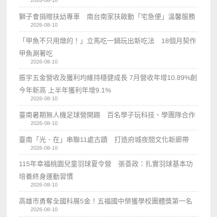
獅子會捐贈扶幼專車 南台南家扶啟動「宅急便」溫馨服務
2026-08-10
「甲魚不只用燉的！」立馬吃一鍋玩出新吃法 18個月契作
甲魚涮著吃
2026-08-10
振宇五金營收及獲利均維持穩健成長 7月營收年增10.89%創
今年新高 上半年獲利年增9.1%
2026-08-10
臺南暑期無人機足球營開踢 百名學子玩科技、學團隊合作
2026-08-10
臺南「光．在」串聯11處古蹟 打造府城夜間文化新廊帶
2026-08-10
115年幸福桃園兒童羽球夏令營 張善政：扎實羽球基本功
培養終身運動習慣
2026-08-10
高雄市勇奪全國科展5金！五福國中榮獲學校團體獎第一名
2026-08-10