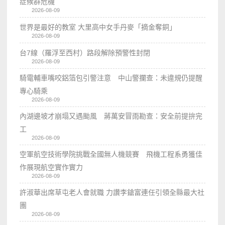
症候群危機
2026-08-09
世界是最好的教室 大里高中女手丹麥「摘金奪銅」
2026-08-09
台7線（羅浮至西村）路段解除預警性封閉
2026-08-09
騎電輔車嘴咬鋁箔包引警注意 中山警攔查：未違規仍提醒
專心騎乘
2026-08-09
內湖邊坡才崩塌又遇颱風 蔣萬安冒雨勘查：安全前提拚完
工
2026-08-09
空軍航空技術學院挑戰全國無人機競賽 飛機工程系勇獲佳
作展現航空實作實力
2026-08-09
許淑華出席草屯老人會就職 力讚李鎗富連任引領全縣最大社
團
2026-08-09