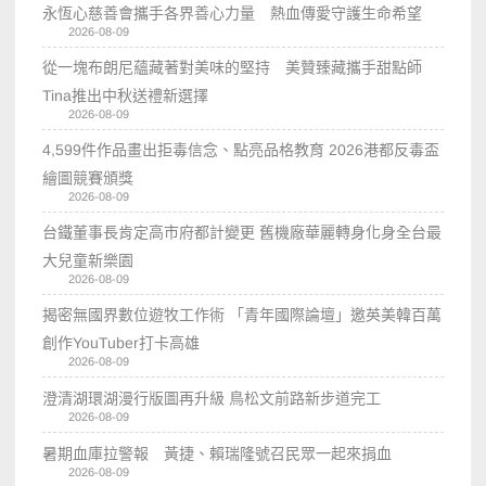
永恆心慈善會攜手各界善心力量 熱血傳愛守護生命希望
2026-08-09
從一塊布朗尼蘊藏著對美味的堅持 美贊臻藏攜手甜點師
Tina推出中秋送禮新選擇
2026-08-09
4,599件作品畫出拒毒信念、點亮品格教育 2026港都反毒盃
繪圖競賽頒獎
2026-08-09
台鐵董事長肯定高市府都計變更 舊機廠華麗轉身化身全台最
大兒童新樂園
2026-08-09
揭密無國界數位遊牧工作術 「青年國際論壇」邀英美韓百萬
創作YouTuber打卡高雄
2026-08-09
澄清湖環湖漫行版圖再升級 鳥松文前路新步道完工
2026-08-09
暑期血庫拉警報 黃捷、賴瑞隆號召民眾一起來捐血
2026-08-09