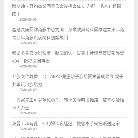
獸醫師、寵物商業同業公會後援會成立 力挺「毛爸」賴瑞
隆！
2026-08-09
基隆長庚圓錐角膜中心揭牌 孫啟欽與跨科團隊建立東北角
青壯年角膜疾病跨科照護機制
2026-08-09
養樂多食安吹哨案爆「新聞消失」疑雲！黃瓊慧質疑報導變
404 撤稿原因待揭
2026-08-09
七族文化輪番上台 TAKAO兒童親子族語夏令營成果展 親子
共學玩出族語力
2026-08-09
「警察先生可以幫忙嗎？」轎車尖峰時段拋錨 雙警秒變推
車大力士
2026-08-09
波麗士超有愛！七旬婦深夜迷途 雙警牽手安撫暖送返家
2026-08-09