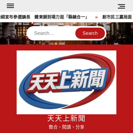
Skip
to
綿宣布參選鎮長 鍾東錦到場力挺「縣鎮合一」
創市民三贏局面！
content
Search
天天上新聞
整合、閱讀、分享