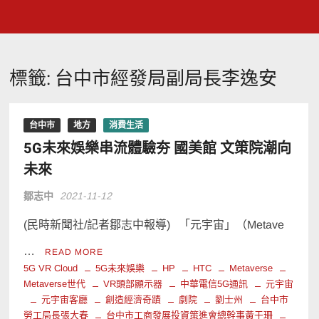
標籤:
台中市經發局副局長李逸安
台中市
地方
消費生活
5G未來娛樂串流體驗夯 國美館 文策院潮向
未來
鄒志中
2021-11-12
(民時新聞社/記者鄒志中報導) 「元宇宙」（Metave
…
READ MORE
5G VR Cloud
5G未來娛樂
HP
HTC
Metaverse
Metaverse世代
VR頭部顯示器
中華電信5G通訊
元宇宙
元宇宙客廳
創造經濟奇蹟
劇院
劉士州
台中市
勞工局長張大春
台中市工商發展投資策進會總幹事黃于珊