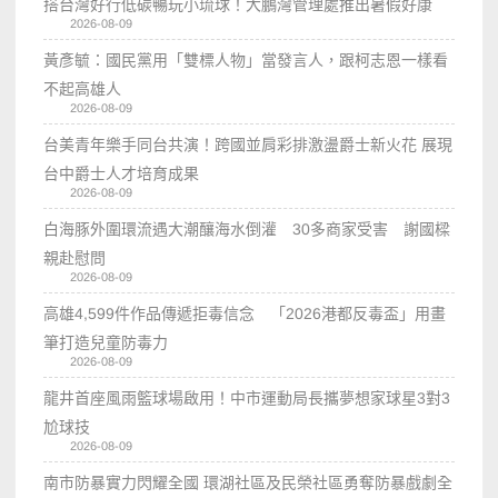
搭台灣好行低碳暢玩小琉球！大鵬灣管理處推出暑假好康
2026-08-09
黃彥毓：國民黨用「雙標人物」當發言人，跟柯志恩一樣看
不起高雄人
2026-08-09
台美青年樂手同台共演！跨國並肩彩排激盪爵士新火花 展現
台中爵士人才培育成果
2026-08-09
白海豚外圍環流遇大潮釀海水倒灌 30多商家受害 謝國樑
親赴慰問
2026-08-09
高雄4,599件作品傳遞拒毒信念 「2026港都反毒盃」用畫
筆打造兒童防毒力
2026-08-09
龍井首座風雨籃球場啟用！中市運動局長攜夢想家球星3對3
尬球技
2026-08-09
南市防暴實力閃耀全國 環湖社區及民榮社區勇奪防暴戲劇全