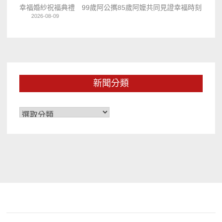
幸福婚紗祝福典禮 99歲阿公𢹂85歲阿嬤共同見證幸福時刻
2026-08-09
新聞分類
新
聞
分
類