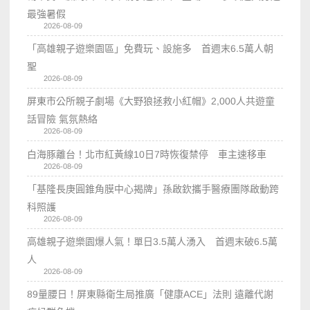
最強暑假
2026-08-09
「高雄親子遊樂園區」免費玩、設施多 首週末6.5萬人朝
聖
2026-08-09
屏東市公所親子劇場《大野狼拯救小紅帽》2,000人共遊童
話冒險 氣氛熱絡
2026-08-09
白海豚離台！北市紅黃線10日7時恢復禁停 車主速移車
2026-08-09
「基隆長庚圓錐角膜中心揭牌」孫啟欽攜手醫療團隊啟動跨
科照護
2026-08-09
高雄親子遊樂園爆人氣！單日3.5萬人湧入 首週末破6.5萬
人
2026-08-09
89量腰日！屏東縣衛生局推廣「健康ACE」法則 遠離代謝