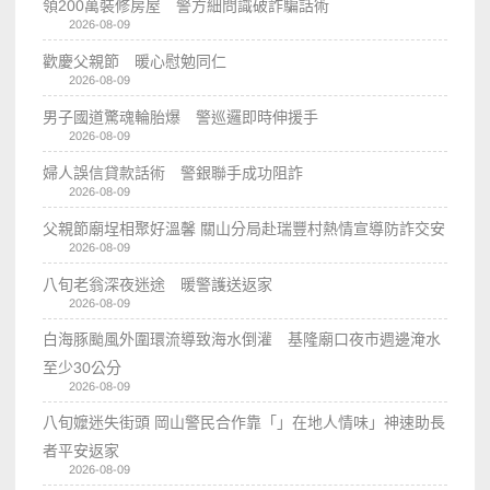
領200萬裝修房屋 警方細問識破詐騙話術
2026-08-09
歡慶父親節 暖心慰勉同仁
2026-08-09
男子國道驚魂輪胎爆 警巡邏即時伸援手
2026-08-09
婦人誤信貸款話術 警銀聯手成功阻詐
2026-08-09
父親節廟埕相聚好溫馨 關山分局赴瑞豐村熱情宣導防詐交安
2026-08-09
八旬老翁深夜迷途 暖警護送返家
2026-08-09
白海豚颱風外圍環流導致海水倒灌 基隆廟口夜市週邊淹水
至少30公分
2026-08-09
八旬嬤迷失街頭 岡山警民合作靠「」在地人情味」神速助長
者平安返家
2026-08-09