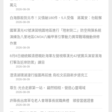
萬元
2026-08-09
白海豚殺到北市！災情破180件、5人受傷 蔣萬安：勿鬆懈
2026-08-09
國軍漢光42號演習桃園地區進行「陸射劍二」防空飛彈系統
演練及八里地區CM34八輪甲車引擎動力異常戰場機動保修
作業
2026-08-09
8月8日總統賴清德親赴海軍左營視導漢光42號實兵演習濱海
打擊及近岸防禦」課目
2026-08-09
澄清湖環湖漫行版圖再前進 鳥松文前路新步道完工
2026-08-09
尊生·光合走廊第一站， 翩然栩栩・營造心靈場域
2026-08-09
許縣長出席草屯老人會理事長就職典禮 頒發當選證書
2026-08-09