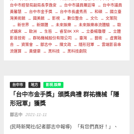
台中市經發局副局長李逸安
台中市議員羅廷瑋
台中市議員
黃馨慧
台中市金手獎
台中市長盧秀燕
和碩
國立臺
灣美術館
國美館
影視
數位整合
文化
文策院
新世界
新媒體
未來娛樂
未來娛樂串流體驗
歐
式鋸床
歐洲
生態
睿至8K XR
立委楊瓊瓔
立體
影音技術
群祐機械股份有限公司
臺灣
藝術
虛實融
合
資策會
鄒志中
陳文政
隱形冠軍
雲端影音串
流運算
黃健豪
黑科技
黑科技劇院
台中市
地方
影視.娛樂
「台中市金手獎」頒獎典禮 群祐機械「隱
形冠軍」獲獎
鄒志中
2021-11-11
(民時新聞社/記者鄒志中報導) 「有您們真好！」、