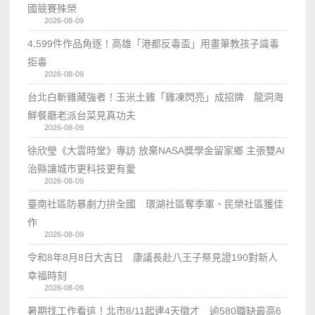
國競賽殊榮
2026-08-09
4,599件作品角逐！高雄「港都反毒盃」用畫筆教孩子識毒
拒毒
2026-08-09
台北白斬雞藏強者！玉米土雞「雞凍閃亮」成招牌 龍洞海
鮮餐廳老派台菜見真功夫
2026-08-09
徐欣瑩《大雲時堂》專訪 放棄NASA獎學金留家鄉 主張雙AI
治縣讓城市更科技更有愛
2026-08-09
臺南社區防暴劇力拚全國 環湖社區奪季軍、民榮社區獲佳
作
2026-08-09
令和8年8月8日大吉日 康議長赴八王子祭見證190對新人
幸福時刻
2026-08-09
暑期找工作看這！北市8/11起連4天徵才 逾580職缺最高6