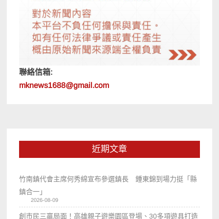
聯絡信箱:
mknews1688@gmail.com
近期文章
竹南鎮代會主席何秀綿宣布參選鎮長 鍾東錦到場力挺「縣
鎮合一」
2026-08-09
創市民三贏局面！高雄親子遊樂園區登場、30多項遊具打造