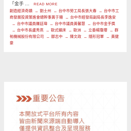
「金手 …
READ MORE
創造經濟奇蹟
劉士州
台中市勞工局長張大春
台中市工
商發展投資策進會總幹事黃于珊
台中市經發局副局長李逸安
台中市議員羅廷瑋
台中市議員黃馨慧
台中市金手獎
台中市長盧秀燕
歐式鋸床
歐洲
立委楊瓊瓔
群
祐機械股份有限公司
鄒志中
陳文政
隱形冠軍
黃健
豪