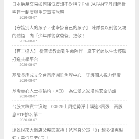
日本房產交易如何降低資訊不對稱？FMI JAPAN李丹翔解析
宅建士制度與重要事項說明
2026-08-07
【守護別人的孩子，也牽掛自己的孩子】 陳隊長以刑警父親
的體悟 向「少年隊警察爸爸」致敬！
2026-08-07
【百工達人】 從音樂教育到生命陪伴 黛玉老師以生命經驗
打造共學平台
2026-08-07
基隆長庚成立全台首座圓錐角膜中心 守護國人視力健康
2026-08-07
基隆善心人士捐輪椅、AED 為仁愛之家增添安全防護
2026-08-07
台股大跌資金沒跑！00929上周逆勢淨申購逾8萬張 高股
息ETF排名第二
2026-08-07
遠雄悅來大飯店父親節獻禮！爸爸身分證「8」越多優惠越
狂，最低只要8元！