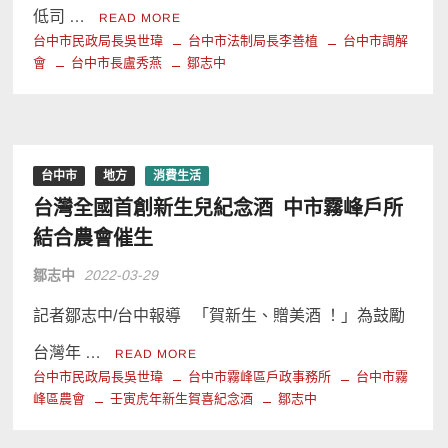
低司 …
READ MORE
台中市民政局長吳世瑋
台中市法制局長李善植
台中市調解
會
台中市長盧秀燕
鄒志中
台中市
地方
消費生活
台灣全國首創新生兒紀念酒 中市霧峰戶所
結合農會催生
鄒志中
2022-03-29
記者鄒志中/台中報導 「賀新生、贈美酒 ！」為鼓勵
台灣年 …
READ MORE
台中市民政局長吳世瑋
台中市霧峰區戶政事務所
台中市霧
峰區農會
壬寅虎年新生賀喜紀念酒
鄒志中