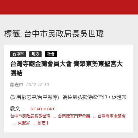
標籤:
台中市民政局長吳世瑋
台中市
地方
社會
台灣寺廟金蘭會員大會 齊聚東勢東聖宮大
團結
鄒志中
2022-12-19
(記者鄒志中/台中報導) 為達到弘揚傳統信仰，促進宗
教文 …
READ MORE
台中市民政局長吳世瑋
台南鹿耳門聖母廟
台灣寺廟金蘭會
東聖宮
鄒志中