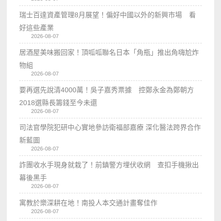
瑞士百達資產管理8月展望！偏好中國以外的新興市場 看
好這些產業
2026-08-07
居酒屋美味搬回家！頂呱呱聯名日本「角瓶」推出角嗨尬炸
物組
2026-08-07
要再選先說清4000萬！吳子嘉秀票據 控鄭永金為鄭朝方
2018選縣長籌錢至今未還
2026-08-07
司法官學院犯研中心實地參訪衛福部嘉療 深化醫法跨界合作
新藍圖
2026-08-07
詐團收水手現身就栽了！前鎮警方埋伏收網 查扣手機揪出
幕後黑手
2026-08-07
寓教於樂深耕在地！南投人本交通計畫奪佳作
2026-08-07