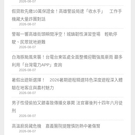
2026-08-07
假貸款先繳10萬保證金！高雄警設局逮「收水手」 工作手
機藏大量詐團對話
2026-08-07
警報一響高雄街頭瞬間淨空！城鎮韌性演習登場 輕軌停
駛、民眾就地避難
2026-08-07
白海豚颱風來襲！台電台東區處全面整備迎戰強風豪雨 籲多
利用「台灣電力APP」查詢
2026-08-07
暑假出遊新選擇！ 2026暑期遊程精選特色深度遊程深入體
驗在地客庄與農村魅力
2026-08-07
男子性侵偷拍又餵毒致傳播女暴斃 法官審後判十四年六月徒
刑
2026-08-07
高溫廚房藏危機 嘉義醫院提醒慎防熱中暑傷腎
2026-08-07