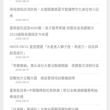
2026-08-07
用母語採訪消防員！左營圖書館夏令營讓學生化身在地小記
者
2026-08-07
要再選先說清4000萬！吳子嘉秀票據 控鄭永金為鄭朝方
2018選縣長籌錢至今未還
2026-08-07
08/09-08/15 星座週運「水星進入獅子座，表達力、自信與
創意提升」
2026-08-07
「茶鄉墨韻」濁水溪社大書法聯展開幕 落實藝文深耕社區
2026-08-07
迎戰地方公職大選 南投警局特訓重機部隊
2026-08-07
臺南虱目魚×中華職棒掀吃魚熱潮！即日全聯滿額優惠再抽
棒球好禮
2026-08-07
「白海豚」颱逼近！台南台電籲落實防範災損