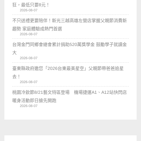
狂，最低只要8元！
2026-08-07
不只送禮更要陪伴！新光三越高雄左營店掌握父親節消費新
趨勢 家庭體驗成熱門首選
2026-08-07
台灣金門同鄉會總會累計捐助520萬獎學金 鼓勵學子就讀金
大
2026-08-07
臺東縣政府邀您「2026台東最美星空」父親節帶爸爸追星
去！
2026-08-07
桃園冷飲節8/21藝文特區登場 機場捷運A1、A12站快閃店
暖身活動即日搶先開跑
2026-08-07