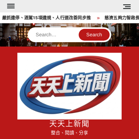
Skip
to
嚴抓違停、酒駕15項違規、人行道改善同步推
慈濟五夠力智啟長照
content
Search
天天上新聞
整合、閱讀、分享