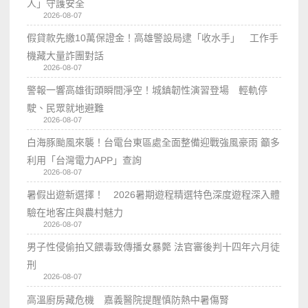
人」守護安全
2026-08-07
假貸款先繳10萬保證金！高雄警設局逮「收水手」 工作手
機藏大量詐團對話
2026-08-07
警報一響高雄街頭瞬間淨空！城鎮韌性演習登場 輕軌停
駛、民眾就地避難
2026-08-07
白海豚颱風來襲！台電台東區處全面整備迎戰強風豪雨 籲多
利用「台灣電力APP」查詢
2026-08-07
暑假出遊新選擇！ 2026暑期遊程精選特色深度遊程深入體
驗在地客庄與農村魅力
2026-08-07
男子性侵偷拍又餵毒致傳播女暴斃 法官審後判十四年六月徒
刑
2026-08-07
高溫廚房藏危機 嘉義醫院提醒慎防熱中暑傷腎