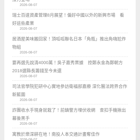
2026-08-07
瑞士百達資產管理8月展望！偏好中國以外的新興市場 看
好這些產業
2026-08-07
居酒屋美味搬回家！頂呱呱聯名日本「角瓶」推出角嗨尬炸
物組
2026-08-07
要再選先說清4000萬！吳子嘉秀票據 控鄭永金為鄭朝方
2018選縣長籌錢至今未還
2026-08-07
司法官學院犯研中心實地參訪衛福部嘉療 深化醫法跨界合作
新藍圖
2026-08-07
詐團收水手現身就栽了！前鎮警方埋伏收網 查扣手機揪出
幕後黑手
2026-08-07
寓教於樂深耕在地！南投人本交通計畫奪佳作
2026-08-07