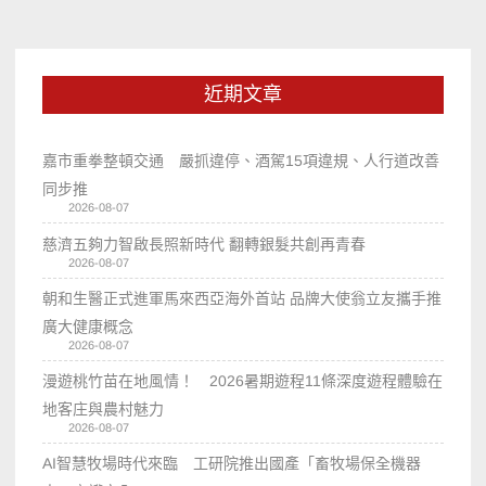
近期文章
嘉市重拳整頓交通 嚴抓違停、酒駕15項違規、人行道改善
同步推
2026-08-07
慈濟五夠力智啟長照新時代 翻轉銀髮共創再青春
2026-08-07
朝和生醫正式進軍馬來西亞海外首站 品牌大使翁立友攜手推
廣大健康概念
2026-08-07
漫遊桃竹苗在地風情！ 2026暑期遊程11條深度遊程體驗在
地客庄與農村魅力
2026-08-07
AI智慧牧場時代來臨 工研院推出國產「畜牧場保全機器