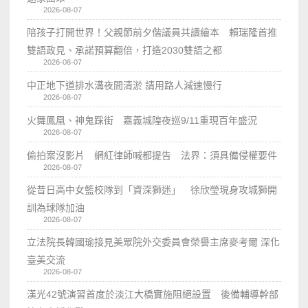
2026-08-07
陪孩子打開世界！父親節前夕偕議員共讀繪本 賴瑞隆首推
雙語政見、承諾預算翻倍，打造2030雙語之都
2026-08-07
中正地下道排水溝夜間清淤 請用路人減速慢行
2026-08-07
火舞鳳凰、神鬼踩街 嘉義城隍夜巡9/11重現百年盛況
2026-08-07
偷拍案沒影片 網紅律師喊都提告 法界：須具備侵權要件
2026-08-07
從昔日高中女籃校隊到「資深獅迷」 徐欣瑩現身攻城獅開
訓為球隊加油
2026-08-07
立法院長韓國瑜接見美眾院外交委員會榮譽主席麥考爾 深化
臺美交流
2026-08-07
漢光42號演習首度於淡江大橋實施阻絕設置 後備輔導幹部