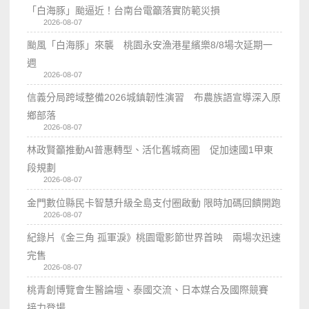
「白海豚」颱逼近！台南台電籲落實防範災損
2026-08-07
颱風「白海豚」來襲 桃園永安漁港星繽樂8/8場次延期一
週
2026-08-07
信義分局跨域整備2026城鎮韌性演習 布農族語宣導深入原
鄉部落
2026-08-07
林政賢籲推動AI普惠轉型、活化舊城商圈 促加速國1甲東
段規劃
2026-08-07
金門數位縣民卡智慧升級全島支付圈啟動 限時加碼回饋開跑
2026-08-07
紀錄片《金三角 孤軍淚》桃園電影節世界首映 兩場次迅速
完售
2026-08-07
桃青創博覽會生醫論壇、泰國交流、日本媒合及國際競賽
接力登場