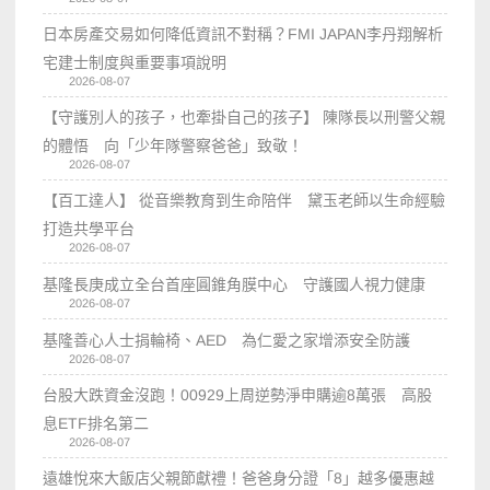
日本房產交易如何降低資訊不對稱？FMI JAPAN李丹翔解析
宅建士制度與重要事項說明
2026-08-07
【守護別人的孩子，也牽掛自己的孩子】 陳隊長以刑警父親
的體悟 向「少年隊警察爸爸」致敬！
2026-08-07
【百工達人】 從音樂教育到生命陪伴 黛玉老師以生命經驗
打造共學平台
2026-08-07
基隆長庚成立全台首座圓錐角膜中心 守護國人視力健康
2026-08-07
基隆善心人士捐輪椅、AED 為仁愛之家增添安全防護
2026-08-07
台股大跌資金沒跑！00929上周逆勢淨申購逾8萬張 高股
息ETF排名第二
2026-08-07
遠雄悅來大飯店父親節獻禮！爸爸身分證「8」越多優惠越