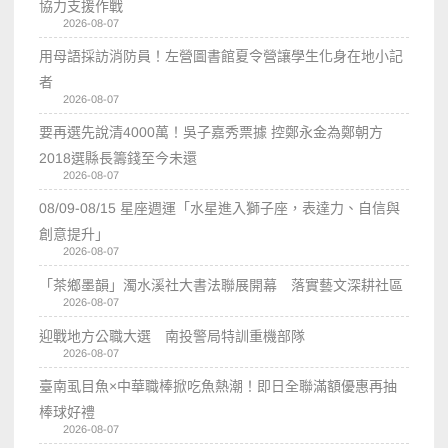
協力支援作戰
2026-08-07
用母語採訪消防員！左營圖書館夏令營讓學生化身在地小記
者
2026-08-07
要再選先說清4000萬！吳子嘉秀票據 控鄭永金為鄭朝方
2018選縣長籌錢至今未還
2026-08-07
08/09-08/15 星座週運「水星進入獅子座，表達力、自信與
創意提升」
2026-08-07
「茶鄉墨韻」濁水溪社大書法聯展開幕 落實藝文深耕社區
2026-08-07
迎戰地方公職大選 南投警局特訓重機部隊
2026-08-07
臺南虱目魚×中華職棒掀吃魚熱潮！即日全聯滿額優惠再抽
棒球好禮
2026-08-07