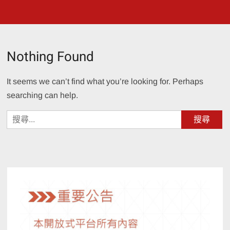
Nothing Found
It seems we can’t find what you’re looking for. Perhaps
searching can help.
搜
尋
關
鍵
字: