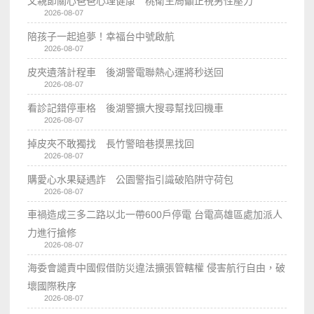
父親節關心爸爸心理健康 桃衛生局籲正視男性壓力
2026-08-07
陪孩子一起追夢！幸福台中號啟航
2026-08-07
皮夾遺落計程車 後湖警電聯熱心運將秒送回
2026-08-07
看診記錯停車格 後湖警擴大搜尋幫找回機車
2026-08-07
掉皮夾不敢獨找 長竹警暗巷摸黑找回
2026-08-07
購愛心水果疑遇詐 公園警指引識破陷阱守荷包
2026-08-07
車禍造成三多二路以北一帶600戶停電 台電高雄區處加派人
力進行搶修
2026-08-07
海委會譴責中國假借防災違法擴張管轄權 侵害航行自由，破
壞國際秩序
2026-08-07