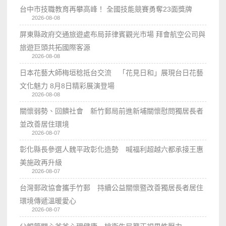
台中市技職教育再攀高峰！ 全國技能競賽勇奪23面獎牌
2026-08-08
屏東縣政府交通旅遊處布局菲律賓觀光市場 拜會航空公司與
旅遊巨頭共拓國際客源
2026-08-08
日本花藝大師梅垣稔抵台交流 「花見日和」展現台日花藝
文化魅力 8月8日精彩展演登場
2026-08-08
關懷弱勢、回饋社會 新竹郵局前進新埔關懷慰問獨居長者
並改善居住環境
2026-08-07
彰化縣長參選人魏平政彰化造勢 喊福利超越六都承接王惠
美施政再升級
2026-08-07
台灣郵政協會攜手竹郵 持續公益關懷暨改善獨居長者居住
環境傳遞溫暖愛心
2026-08-07