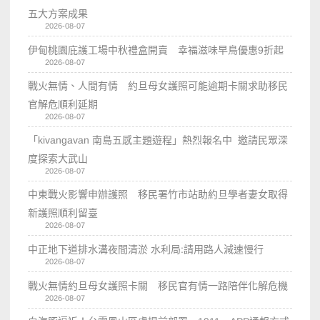
五大方案成果
2026-08-07
伊甸桃園庇護工場中秋禮盒開賣 幸福滋味早鳥優惠9折起
2026-08-07
戰火無情、人間有情 約旦母女護照可能逾期卡關求助移民
官解危順利延期
2026-08-07
「kivangavan 南島五感主題遊程」熱烈報名中 邀請民眾深
度探索大武山
2026-08-07
中東戰火影響申辦護照 移民署竹市站助約旦學者妻女取得
新護照順利留臺
2026-08-07
中正地下道排水溝夜間清淤 水利局:請用路人減速慢行
2026-08-07
戰火無情約旦母女護照卡關 移民官有情一路陪伴化解危機
2026-08-07