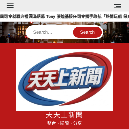
Skip
to
六屆司令就職典禮圓滿落幕 Tony 張煌基接任司令攜手啟航「熱情玩船 保
content
Search
天天上新聞
整合、閱讀、分享