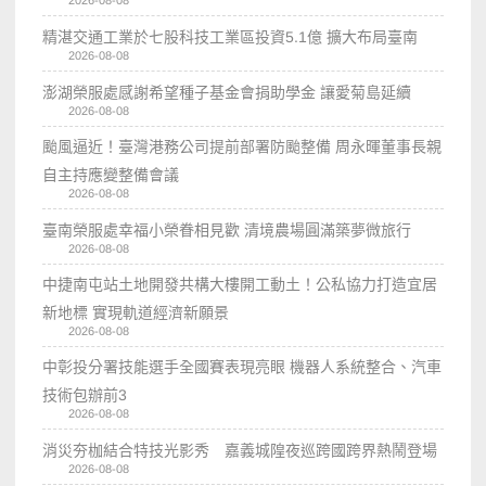
精湛交通工業於七股科技工業區投資5.1億 擴大布局臺南
2026-08-08
澎湖榮服處感謝希望種子基金會捐助學金 讓愛菊島延續
2026-08-08
颱風逼近！臺灣港務公司提前部署防颱整備 周永暉董事長親
自主持應變整備會議
2026-08-08
臺南榮服處幸福小榮眷相見歡 清境農場圓滿築夢微旅行
2026-08-08
中捷南屯站土地開發共構大樓開工動土！公私協力打造宜居
新地標 實現軌道經濟新願景
2026-08-08
中彰投分署技能選手全國賽表現亮眼 機器人系統整合、汽車
技術包辦前3
2026-08-08
消災夯枷結合特技光影秀 嘉義城隍夜巡跨國跨界熱鬧登場
2026-08-08