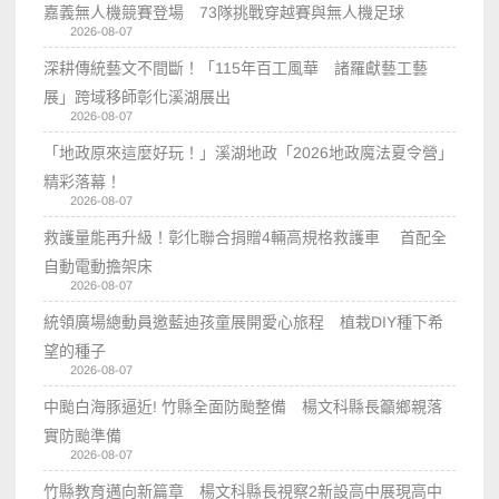
嘉義無人機競賽登場 73隊挑戰穿越賽與無人機足球
2026-08-07
深耕傳統藝文不間斷！「115年百工風華 諸羅獻藝工藝
展」跨域移師彰化溪湖展出
2026-08-07
「地政原來這麼好玩！」溪湖地政「2026地政魔法夏令營」
精彩落幕！
2026-08-07
救護量能再升級！彰化聯合捐贈4輛高規格救護車 首配全
自動電動擔架床
2026-08-07
統領廣場總動員邀藍迪孩童展開愛心旅程 植栽DIY種下希
望的種子
2026-08-07
中颱白海豚逼近! 竹縣全面防颱整備 楊文科縣長籲鄉親落
實防颱準備
2026-08-07
竹縣教育邁向新篇章 楊文科縣長視察2新設高中展現高中