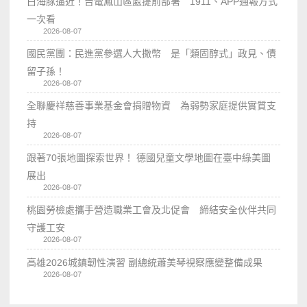
白海豚逼近！台電鳳山區處提前部署 1911、APP通報方式
一次看
2026-08-07
國民黨團：民進黨參選人大撒幣 是「類固醇式」政見、債
留子孫！
2026-08-07
全聯慶祥慈善事業基金會捐贈物資 為弱勢家庭提供實質支
持
2026-08-07
跟著70張地圖探索世界！ 德國兒童文學地圖在臺中綠美圖
展出
2026-08-07
桃園勞檢處攜手營造職業工會及北促會 締結安全伙伴共同
守護工安
2026-08-07
高雄2026城鎮韌性演習 副總統蕭美琴視察應變整備成果
2026-08-07