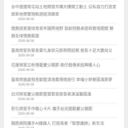
台中捷運南屯站土地開發共構大樓開工動土 公私協力打造宜
居新地標實現軌道經濟願景
2026-08-08
僑務探索營培育青年國際視野 首創特務桌遊與實境闖關 解
鎖全球僑務藍圖
2026-08-08
臺南榮家失智長輩化身狀元郎熱鬧迎親 爸氣十足大膽炫父
2026-08-08
花蓮榮家立秋傳愛慶父親節 歌仔戲傳承經典暖人心
2026-08-08
臺南榮服處相見歡暨清境農場微旅行 幸福小榮眷圓滿築夢
2026-08-08
白河榮家慶父親節暨寶賢宮慈善表演溫馨圓滿
2026-08-08
彰化榮家手作暖心卡片 攜手幼兒園歡慶父親節
2026-08-08
胸腔病院攜手AI機器人 打造長者「智慧護肺」新生活
2026-08-08