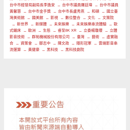
台中市經發局副局長李逸安
台中市議員羅廷瑋
台中市議員
黃馨慧
台中市金手獎
台中市長盧秀燕
和碩
國立臺
灣美術館
國美館
影視
數位整合
文化
文策院
新世界
新媒體
未來娛樂
未來娛樂串流體驗
歐
式鋸床
歐洲
生態
睿至8K XR
立委楊瓊瓔
立體
影音技術
群祐機械股份有限公司
臺灣
藝術
虛實融
合
資策會
鄒志中
陳文政
隱形冠軍
雲端影音串
流運算
黃健豪
黑科技
黑科技劇院