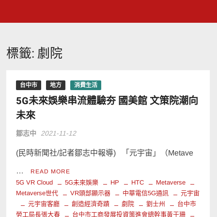
標籤:
劇院
台中市
地方
消費生活
5G未來娛樂串流體驗夯 國美館 文策院潮向
未來
鄒志中
2021-11-12
(民時新聞社/記者鄒志中報導) 「元宇宙」（Metave
…
READ MORE
5G VR Cloud
5G未來娛樂
HP
HTC
Metaverse
Metaverse世代
VR頭部顯示器
中華電信5G通訊
元宇宙
元宇宙客廳
創造經濟奇蹟
劇院
劉士州
台中市
勞工局長張大春
台中市工商發展投資策進會總幹事黃于珊