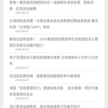
警報一響高雄街頭瞬間淨空！城鎮韌性演習登場 輕軌停
駛、民眾就地避難
2026-08-07
白海豚颱風來襲！台電台東區處全面整備迎戰強風豪雨 籲多
利用「台灣電力APP」查詢
2026-08-07
暑假出遊新選擇！ 2026暑期遊程精選特色深度遊程深入體
驗在地客庄與農村魅力
2026-08-07
男子性侵偷拍又餵毒致傳播女暴斃 法官審後判十四年六月徒
刑
2026-08-07
高溫廚房藏危機 嘉義醫院提醒慎防熱中暑傷腎
2026-08-07
埔基「爸爸健康同行」健康促進活動 結合醫療、警消守護
民眾健康與安全
2026-08-07
深化醫事倫理教育 臺中榮總埔里分院攜手檢方