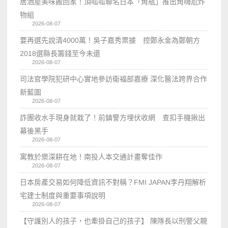
居酒屋美味搬回家！頂呱呱聯名日本「角瓶」推出角嗨尬炸
物組
2026-08-07
要再選先說清4000萬！吳子嘉秀票據 控鄭永金為鄭朝方
2018選縣長籌錢至今未還
2026-08-07
司法官學院犯研中心實地參訪衛福部嘉療 深化醫法跨界合作
新藍圖
2026-08-07
詐團收水手現身就栽了！前鎮警方埋伏收網 查扣手機揪出
幕後黑手
2026-08-07
寓教於樂深耕在地！南投人本交通計畫奪佳作
2026-08-07
日本房產交易如何降低資訊不對稱？FMI JAPAN李丹翔解析
宅建士制度與重要事項說明
2026-08-07
【守護別人的孩子，也牽掛自己的孩子】 陳隊長以刑警父親