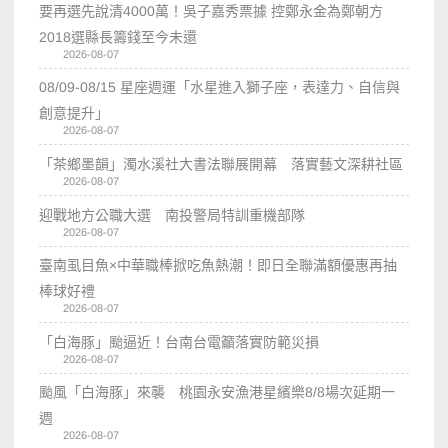
要再選先說清4000萬！吳子嘉秀票據 控鄭永金為鄭朝方
2018選縣長籌錢至今未還
2026-08-07
08/09-08/15 星座週運「水星進入獅子座，表達力、自信與
創意提升」
2026-08-07
「茶鄉墨韻」濁水溪社大書法聯展開幕 落實藝文深耕社區
2026-08-07
迎戰地方公職大選 南投警局特訓重機部隊
2026-08-07
臺南虱目魚×中華職棒掀吃魚熱潮！即日全聯滿額優惠再抽
棒球好禮
2026-08-07
「白海豚」颱逼近！台南台電籲落實防範災損
2026-08-07
颱風「白海豚」來襲 桃園永安漁港星繽樂8/8場次延期一
週
2026-08-07