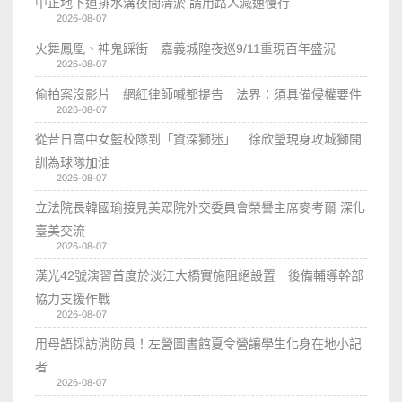
中正地下道排水溝夜間清淤 請用路人減速慢行
2026-08-07
火舞鳳凰、神鬼踩街 嘉義城隍夜巡9/11重現百年盛況
2026-08-07
偷拍案沒影片 網紅律師喊都提告 法界：須具備侵權要件
2026-08-07
從昔日高中女籃校隊到「資深獅迷」 徐欣瑩現身攻城獅開
訓為球隊加油
2026-08-07
立法院長韓國瑜接見美眾院外交委員會榮譽主席麥考爾 深化
臺美交流
2026-08-07
漢光42號演習首度於淡江大橋實施阻絕設置 後備輔導幹部
協力支援作戰
2026-08-07
用母語採訪消防員！左營圖書館夏令營讓學生化身在地小記
者
2026-08-07