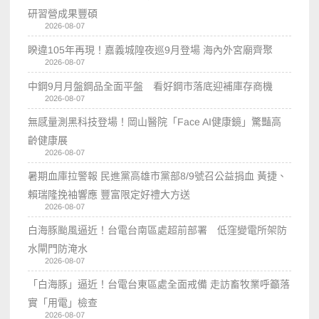
研習營成果豐碩
2026-08-07
睽違105年再現！嘉義城隍夜巡9月登場 海內外宮廟齊聚
2026-08-07
中鋼9月月盤鋼品全面平盤 看好鋼市落底迎補庫存商機
2026-08-07
無感量測黑科技登場！岡山醫院「Face AI健康鏡」驚豔高
齡健康展
2026-08-07
暑期血庫拉警報 民進黨高雄市黨部8/9號召公益捐血 黃捷、
賴瑞隆挽袖響應 豐富限定好禮大方送
2026-08-07
白海豚颱風逼近！台電台南區處超前部署 低窪變電所架防
水閘門防淹水
2026-08-07
「白海豚」逼近！台電台東區處全面戒備 走訪畜牧業呼籲落
實「用電」檢查
2026-08-07