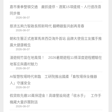
嘉市重拳整頓交通 嚴抓違停、酒駕15項違規、人行道改善
同步推
2026-08-07
慈濟五夠力智啟長照新時代 翻轉銀髮共創再青春
2026-08-07
朝和生醫正式進軍馬來西亞海外首站 品牌大使翁立友攜手推
廣大健康概念
2026-08-07
漫遊桃竹苗在地風情！ 2026暑期遊程11條深度遊程體驗在
地客庄與農村魅力
2026-08-07
AI智慧牧場時代來臨 工研院推出國產「畜牧場保全機器
人」守護安全
2026-08-07
假貸款先繳10萬保證金！高雄警設局逮「收水手」 工作手
機藏大量詐團對話
2026-08-07