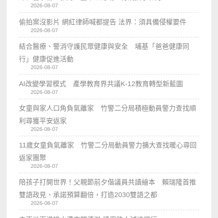
2026-08-07
偷拍案沒影片 網紅律師喊都提告 法界：須具備侵權要件
2026-08-07
結合醫療、警消守護民眾健康與安全 埔基「爸爸健康同
行」健康促進活動
2026-08-07
AI改變學習模式 產學教育界共議K-12教育轉型新藍圖
2026-08-07
女童與家人口角負氣離家 竹警二分局積極動員警力查找順
利尋獲平安返家
2026-08-07
11歲女童負氣離家 竹警二分局動員警力擴大查找暖心尋回
返家團聚
2026-08-07
陪孩子打開世界！父親節前夕偕議員共讀繪本 賴瑞隆首推
雙語政見、承諾預算翻倍，打造2030雙語之都
2026-08-07