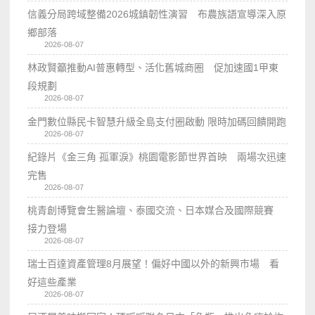
信義分局跨域整備2026城鎮韌性演習 布農族語宣導深入原
鄉部落
2026-08-07
林政賢籲推動AI普惠轉型、活化舊城商圈 促加速國1甲東
段規劃
2026-08-07
金門數位縣民卡智慧升級全島支付圈啟動 限時加碼回饋開跑
2026-08-07
紀錄片《金三角 孤軍淚》桃園電影節世界首映 兩場次迅速
完售
2026-08-07
桃青創博覽會生醫論壇、泰國交流、日本媒合及國際競賽
接力登場
2026-08-07
瑞士百達資產管理8月展望！偏好中國以外的新興市場 看
好這些產業
2026-08-07