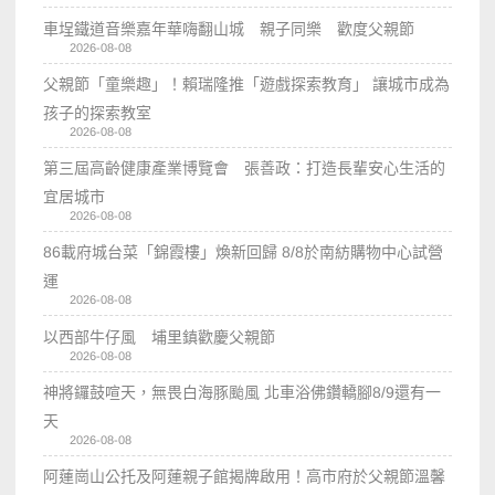
車埕鐵道音樂嘉年華嗨翻山城 親子同樂 歡度父親節
2026-08-08
父親節「童樂趣」！賴瑞隆推「遊戲探索教育」 讓城市成為
孩子的探索教室
2026-08-08
第三屆高齡健康產業博覽會 張善政：打造長輩安心生活的
宜居城市
2026-08-08
86載府城台菜「錦霞樓」煥新回歸 8/8於南紡購物中心試營
運
2026-08-08
以西部牛仔風 埔里鎮歡慶父親節
2026-08-08
神將鑼鼓喧天，無畏白海豚颱風 北車浴佛鑽轎腳8/9還有一
天
2026-08-08
阿蓮崗山公托及阿蓮親子館揭牌啟用！高市府於父親節溫馨