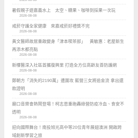
暑假親子遊嘉義水上 太空、糖果、咖啡到採果一次玩
2026-08-08
戒菸守護全家健康 來嘉戒菸好禮獎不完
2026-08-08
黃文醫師故居重啟變身「津本喫茶部」 黃敏惠：老屋新生
再添木都亮點
2026-08-08
新樓醫深入社區首攜復興里 打造全方位高齡友善防護網
2026-08-08
鄭朝方「消失的2190萬」遭圍攻 藍營三女將追金流 拿出還
款證明
2026-08-08
廟口音樂會熱鬧登場！柯志恩重砲轟綠營防疫冷血、食安不
透明
2026-08-08
迎向國際舞台！南投旭光高中等20位青年展翅澳洲 開啟跨
域創新學習之旅