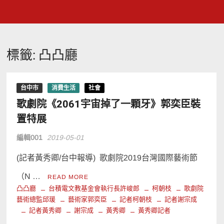
標籤:
凸凸廳
台中市
消費生活
社會
歌劇院《2061宇宙掉了一顆牙》郭奕臣裝
置特展
編輯001
2019-05-01
(記者黃秀卿/台中報導) 歌劇院2019台灣國際藝術節
（N …
READ MORE
凸凸廳
台積電文教基金會執行長許峻郎
柯朝枝
歌劇院
藝術總監邱瑗
藝術家郭奕臣
記者柯朝枝
記者謝宗成
記者黃秀卿
謝宗成
黃秀卿
黃秀卿記者