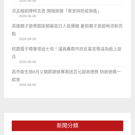
2026-08-08
洪孟楷助陣柯志恩 開嗆綠營「食安與防疫無能」
2026-08-08
高雄親子遊樂園區開幕首日人氣爆棚 暑假親子旅遊再添新亮
點
2026-08-08
校園電子煙暴增逾七倍！議員轟南市府反毒宣導淪為紙上談
兵
2026-08-08
高市衛生局8月父親節篩檢專案送百元超商禮券 快揪爸媽一
起來
2026-08-08
新聞分類