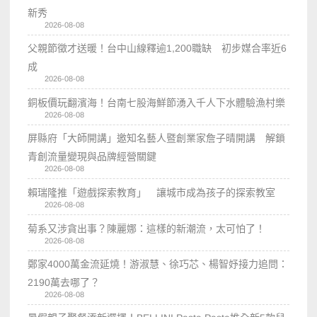
新秀
2026-08-08
父親節徵才送暖！台中山線釋逾1,200職缺 初步媒合率近6
成
2026-08-08
銅板價玩翻濱海！台南七股海鮮節湧入千人下水體驗漁村樂
2026-08-08
屏縣府「大師開講」邀知名藝人暨創業家詹子晴開講 解鎖
青創流量變現與品牌經營關鍵
2026-08-08
賴瑞隆推「遊戲探索教育」 讓城市成為孩子的探索教室
2026-08-08
菊系又涉貪出事？陳麗娜：這樣的新潮流，太可怕了！
2026-08-08
鄭家4000萬金流延燒！游淑慧、徐巧芯、楊智妤接力追問：
2190萬去哪了？
2026-08-08