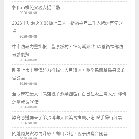
彰化市模範父親表揚活動
2026-08-08
2026王功漁火節88節連二天 祈福嘉年華千人烤蚵首先登
場
2026-08-08
中市防暴力量扎根 豐原鎌村、神岡溪洲2社區獲衛福部防
暴戲劇獎
2026-08-08
甜蜜上市！黃偉哲力推歸仁大目釋迦，邀全民體驗採果樂兼
做公益
2026-08-08
全臺規模最大「高雄親子遊樂園區」首日狂吸三萬人潮 輕軌
運量成長20倍
2026-08-08
梁育慈邀屏東子弟張博洋大啖美食推廣小吃 聯手掃街拜票
2026-08-08
阿蓮育兒資源再升級！崗山公托、親子館聯合開幕
2026-08-08