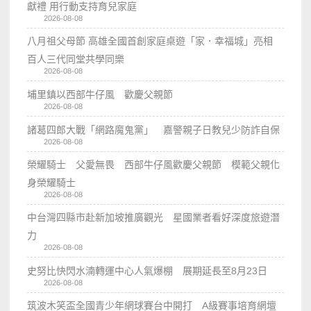
獻禮 用行動支持育兒家庭
2026-08-08
八月祖父母節 高雄全國首創家庭桌遊「家．幸福城」亮相
百人三代同堂共學同樂
2026-08-08
埔里鎮以西部牛仔風 歡慶父親節
2026-08-08
諸葛四郎大戰「網路魔鬼黨」 嘉警親子日教兒少防詐自保
2026-08-08
榮耀騎士 父愛無畏 西部牛仔風歡慶父親節 模範父親化
身榮耀騎士
2026-08-08
中台灣四縣市赴新加坡推廣觀光 星國業者看好深度旅遊潛
力
2026-08-08
史努比快閃水湳轉運中心人氣爆棚 展期延長至8月23日
2026-08-08
筑波木笑盃全國青少年網球賽台中開打 A級賽事培育網壇