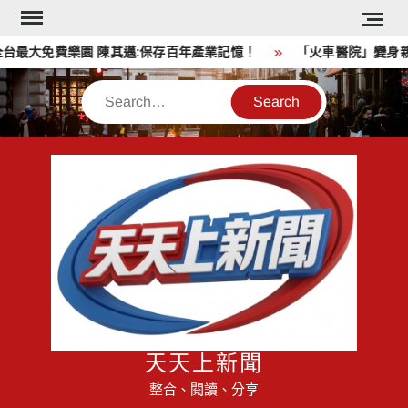
Skip
to
最大免費樂園 陳其邁:保存百年產業記憶！
「火車醫院」變身親
content
Search
天天上新聞
整合、閱讀、分享