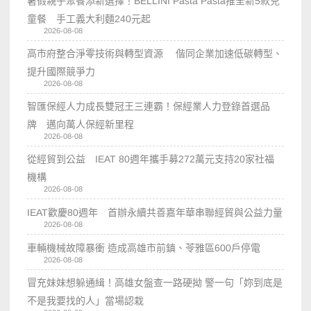
暑假親子聚餐添新選擇！BELLINI Pasta Pasta推全新5款兒
童餐 手工義大利麵240元起
2026-08-08
高市府整合淨零技術與轉型資源 偕同企業加速低碳轉型、
提升國際競爭力
2026-08-08
智匯保經人力成長雙冠王三連霸！保經業人力登錄首選品
牌 邁向萬人保經新里程
2026-08-08
從經貿到公益 IEAT 80週年攜手募272萬元支持20家社福
機構
2026-08-08
IEAT歡慶80週年 首辦永續共善嘉年華串聯經貿與公益力量
2026-08-08
車輛機械故障暴衝 造成高雄市前鎮、苓雅區600戶停電
2026-08-08
冒充妹妹想躲通緝！高雄女盤查一路硬拗 警一句「妳到底是
不是我要找的人」當場認栽