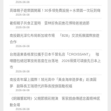
2026-08-08
高雄親子遊樂園開幕！30多項免費設施＋水樂園一次玩到嗨
2026-08-08
暑假親子共食正當時 雲林好魚前進花博陪爸爸過節
2026-08-08
南投觀光深化布局新加坡市場 「B2B」交流拓展國際旅遊
合作
2026-08-08
台南遠東香格里拉攜手日本千葉名店「CROISSANT」 咖
哩麵包總冠軍技術首度在台落地 2026得獎可頌搶先日本上
市
2026-08-08
南投青年躍上國際！旭光高中「黃金海岸造夢者」赴澳圓
夢 副縣長王瑞德代許縣長授旗鼓勵祝福
2026-08-08
《銅鑼響起時》父親節精彩開演 客家戲曲傳遞忠義精神感
動全場
2026-08-08