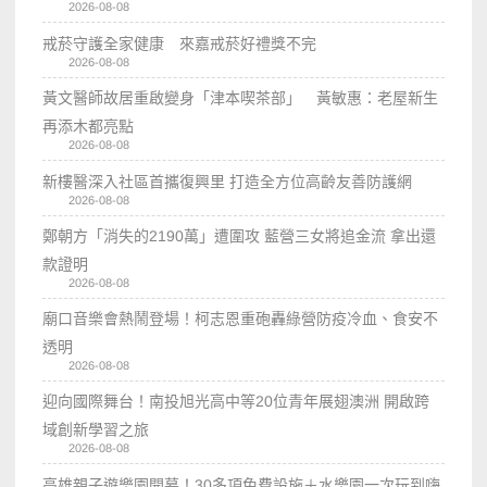
2026-08-08
戒菸守護全家健康 來嘉戒菸好禮獎不完
2026-08-08
黃文醫師故居重啟變身「津本喫茶部」 黃敏惠：老屋新生
再添木都亮點
2026-08-08
新樓醫深入社區首攜復興里 打造全方位高齡友善防護網
2026-08-08
鄭朝方「消失的2190萬」遭圍攻 藍營三女將追金流 拿出還
款證明
2026-08-08
廟口音樂會熱鬧登場！柯志恩重砲轟綠營防疫冷血、食安不
透明
2026-08-08
迎向國際舞台！南投旭光高中等20位青年展翅澳洲 開啟跨
域創新學習之旅
2026-08-08
高雄親子遊樂園開幕！30多項免費設施＋水樂園一次玩到嗨