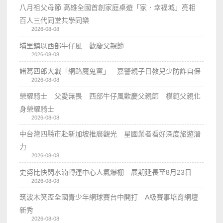
八月祖父母節 高雄全國首創家庭桌遊「家．幸福城」亮相
百人三代同堂共學同樂
2026-08-08
埔里鎮以西部牛仔風 歡慶父親節
2026-08-08
諸葛四郎大戰「網路魔鬼黨」 嘉警親子日教兒少防詐自保
2026-08-08
榮耀騎士 父愛無畏 西部牛仔風歡慶父親節 模範父親化
身榮耀騎士
2026-08-08
中台灣四縣市赴新加坡推廣觀光 星國業者看好深度旅遊潛
力
2026-08-08
史努比快閃水湳轉運中心人氣爆棚 展期延長至8月23日
2026-08-08
筑波木笑盃全國青少年網球賽台中開打 A級賽事培育網壇
新秀
2026-08-08