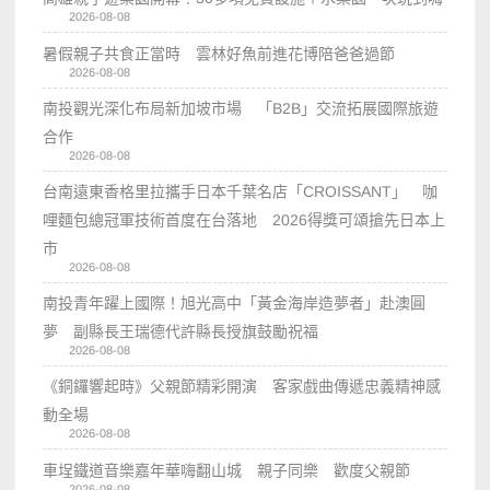
2026-08-08
暑假親子共食正當時 雲林好魚前進花博陪爸爸過節
2026-08-08
南投觀光深化布局新加坡市場 「B2B」交流拓展國際旅遊
合作
2026-08-08
台南遠東香格里拉攜手日本千葉名店「CROISSANT」 咖
哩麵包總冠軍技術首度在台落地 2026得獎可頌搶先日本上
市
2026-08-08
南投青年躍上國際！旭光高中「黃金海岸造夢者」赴澳圓
夢 副縣長王瑞德代許縣長授旗鼓勵祝福
2026-08-08
《銅鑼響起時》父親節精彩開演 客家戲曲傳遞忠義精神感
動全場
2026-08-08
車埕鐵道音樂嘉年華嗨翻山城 親子同樂 歡度父親節
2026-08-08