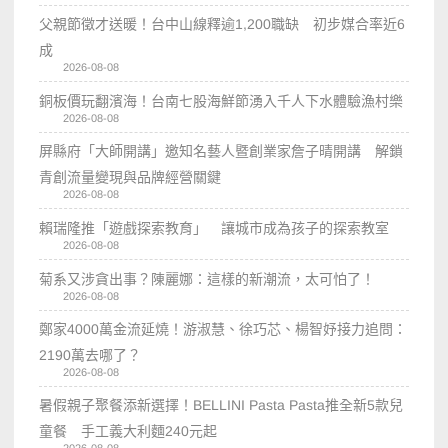
父親節徵才送暖！台中山線釋逾1,200職缺 初步媒合率近6
成
2026-08-08
銅板價玩翻濱海！台南七股海鮮節湧入千人下水體驗漁村樂
2026-08-08
屏縣府「大師開講」邀知名藝人暨創業家詹子晴開講 解鎖
青創流量變現與品牌經營關鍵
2026-08-08
賴瑞隆推「遊戲探索教育」 讓城市成為孩子的探索教室
2026-08-08
菊系又涉貪出事？陳麗娜：這樣的新潮流，太可怕了！
2026-08-08
鄭家4000萬金流延燒！游淑慧、徐巧芯、楊智妤接力追問：
2190萬去哪了？
2026-08-08
暑假親子聚餐添新選擇！BELLINI Pasta Pasta推全新5款兒
童餐 手工義大利麵240元起
2026-08-08