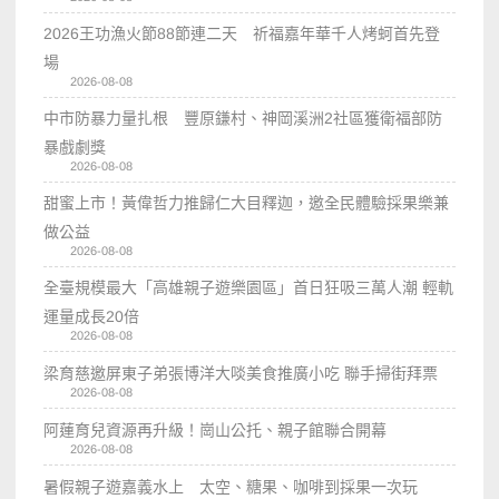
2026王功漁火節88節連二天 祈福嘉年華千人烤蚵首先登
場
2026-08-08
中市防暴力量扎根 豐原鎌村、神岡溪洲2社區獲衛福部防
暴戲劇獎
2026-08-08
甜蜜上市！黃偉哲力推歸仁大目釋迦，邀全民體驗採果樂兼
做公益
2026-08-08
全臺規模最大「高雄親子遊樂園區」首日狂吸三萬人潮 輕軌
運量成長20倍
2026-08-08
梁育慈邀屏東子弟張博洋大啖美食推廣小吃 聯手掃街拜票
2026-08-08
阿蓮育兒資源再升級！崗山公托、親子館聯合開幕
2026-08-08
暑假親子遊嘉義水上 太空、糖果、咖啡到採果一次玩