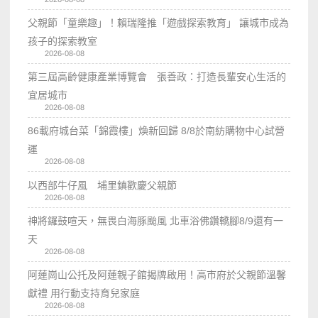
父親節「童樂趣」！賴瑞隆推「遊戲探索教育」 讓城市成為
孩子的探索教室
2026-08-08
第三屆高齡健康產業博覽會 張善政：打造長輩安心生活的
宜居城市
2026-08-08
86載府城台菜「錦霞樓」煥新回歸 8/8於南紡購物中心試營
運
2026-08-08
以西部牛仔風 埔里鎮歡慶父親節
2026-08-08
神將鑼鼓喧天，無畏白海豚颱風 北車浴佛鑽轎腳8/9還有一
天
2026-08-08
阿蓮崗山公托及阿蓮親子館揭牌啟用！高市府於父親節溫馨
獻禮 用行動支持育兒家庭
2026-08-08