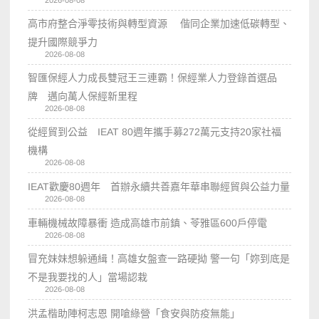
高市府整合淨零技術與轉型資源 偕同企業加速低碳轉型、
提升國際競爭力
2026-08-08
智匯保經人力成長雙冠王三連霸！保經業人力登錄首選品
牌 邁向萬人保經新里程
2026-08-08
從經貿到公益 IEAT 80週年攜手募272萬元支持20家社福
機構
2026-08-08
IEAT歡慶80週年 首辦永續共善嘉年華串聯經貿與公益力量
2026-08-08
車輛機械故障暴衝 造成高雄市前鎮、苓雅區600戶停電
2026-08-08
冒充妹妹想躲通緝！高雄女盤查一路硬拗 警一句「妳到底是
不是我要找的人」當場認栽
2026-08-08
洪孟楷助陣柯志恩 開嗆綠營「食安與防疫無能」