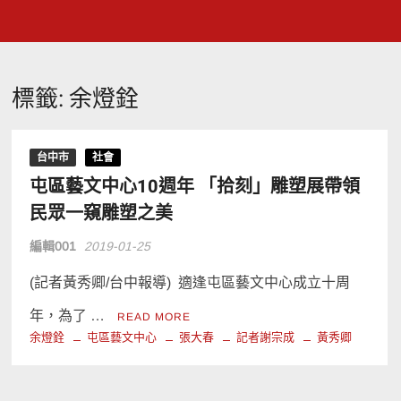
標籤:
余燈銓
台中市
社會
屯區藝文中心10週年 「拾刻」雕塑展帶領
民眾一窺雕塑之美
編輯001
2019-01-25
(記者黃秀卿/台中報導) 適逢屯區藝文中心成立十周
年，為了 …
READ MORE
余燈銓
屯區藝文中心
張大春
記者謝宗成
黃秀卿