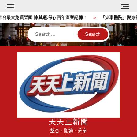
Skip
to
台最大免費樂園 陳其邁:保存百年產業記憶！
「火車醫院」變身親
content
Search
天天上新聞
整合、閱讀、分享