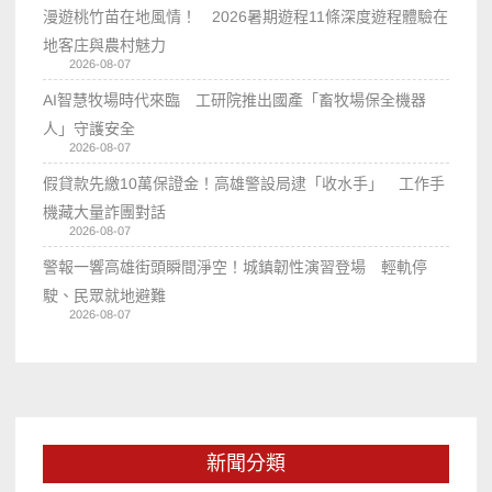
漫遊桃竹苗在地風情！ 2026暑期遊程11條深度遊程體驗在
地客庄與農村魅力
2026-08-07
AI智慧牧場時代來臨 工研院推出國產「畜牧場保全機器
人」守護安全
2026-08-07
假貸款先繳10萬保證金！高雄警設局逮「收水手」 工作手
機藏大量詐團對話
2026-08-07
警報一響高雄街頭瞬間淨空！城鎮韌性演習登場 輕軌停
駛、民眾就地避難
2026-08-07
新聞分類