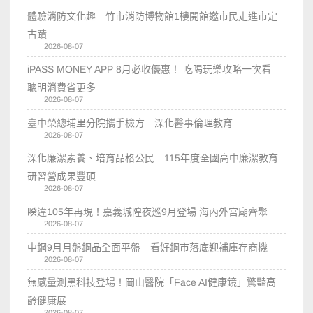
體驗消防文化趣 竹市消防博物館1樓開館邀市民走進市定
古蹟
2026-08-07
iPASS MONEY APP 8月必收優惠！ 吃喝玩樂攻略一次看
聰明消費省更多
2026-08-07
臺中榮總埔里分院攜手檢方 深化醫事倫理教育
2026-08-07
深化廉潔素養、培育品格公民 115年度全國高中廉潔教育
研習營成果豐碩
2026-08-07
睽違105年再現！嘉義城隍夜巡9月登場 海內外宮廟齊聚
2026-08-07
中鋼9月月盤鋼品全面平盤 看好鋼市落底迎補庫存商機
2026-08-07
無感量測黑科技登場！岡山醫院「Face AI健康鏡」驚豔高
齡健康展
2026-08-07