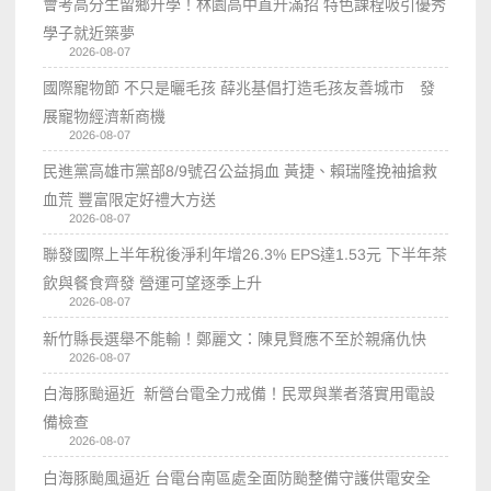
會考高分生留鄉升學！林園高中直升滿招 特色課程吸引優秀
學子就近築夢
2026-08-07
國際寵物節 不只是曬毛孩 薛兆基倡打造毛孩友善城市 發
展寵物經濟新商機
2026-08-07
民進黨高雄市黨部8/9號召公益捐血 黃捷、賴瑞隆挽袖搶救
血荒 豐富限定好禮大方送
2026-08-07
聯發國際上半年稅後淨利年增26.3% EPS達1.53元 下半年茶
飲與餐食齊發 營運可望逐季上升
2026-08-07
新竹縣長選舉不能輸！鄭麗文：陳見賢應不至於親痛仇快
2026-08-07
白海豚颱逼近 新營台電全力戒備！民眾與業者落實用電設
備檢查
2026-08-07
白海豚颱風逼近 台電台南區處全面防颱整備守護供電安全