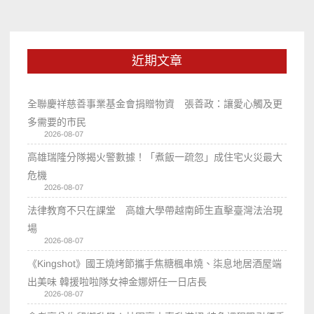
近期文章
全聯慶祥慈善事業基金會捐贈物資 張善政：讓愛心觸及更
多需要的市民
2026-08-07
高雄瑞隆分隊揭火警數據！「煮飯一疏忽」成住宅火災最大
危機
2026-08-07
法律教育不只在課堂 高雄大學帶越南師生直擊臺灣法治現
場
2026-08-07
《Kingshot》國王燒烤節攜手焦糖楓串燒、柒息地居酒屋端
出美味 韓援啦啦隊女神金娜妍任一日店長
2026-08-07