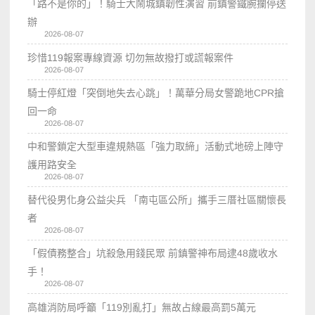
「路不是你的」！騎士大鬧城鎮韌性演習 前鎮警鐵腕攔停送
辦
2026-08-07
珍惜119報案專線資源 切勿無故撥打或謊報案件
2026-08-07
騎士停紅燈「突倒地失去心跳」！萬華分局女警跪地CPR搶
回一命
2026-08-07
中和警鎖定大型車違規熱區「強力取締」活動式地磅上陣守
護用路安全
2026-08-07
替代役男化身公益尖兵 「南屯區公所」攜手三厝社區關懷長
者
2026-08-07
「假債務整合」坑殺急用錢民眾 前鎮警神布局逮48歲收水
手！
2026-08-07
高雄消防局呼籲「119別亂打」無故占線最高罰5萬元