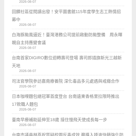
2026-08-07
回饋社區從閱讀出發！安平圖書館115年度學生志工熱情招
募中
2026-08-07
白海豚颱風逼近！臺灣港務公司提前啟動防颱整備 周永暉
親自主持應變會議
2026-08-07
台南首家DIGIRO數位迴轉壽司登場 壽司郎插旗新光三越新
天地
2026-08-07
司法官學院參訪嘉南療養院 深化毒品多元處遇與戒癮合作
2026-08-07
日本咖哩麵包總冠軍首度登台 台南遠東香格里拉限時推出
17款職人麵包
2026-08-07
臺南早療補助延伸至18歲 接住慢飛天使成長每一步
2026-08-07
台南市議員林燕祝質疑校園反毒成效 籲導入唾液快篩強化防