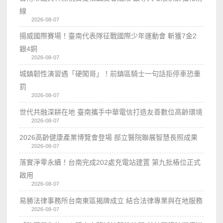
線
2026-08-07
揚威國際賽場！臺南代表隊征戰國際少年運動會 斬獲7金2
銀4銅
2026-08-07
城鎮韌性演習遇「硬闖哥」！前鎮區騎士一句話拒停車恐重
罰
2026-08-07
世代共融深耕在地 臺南攜手中華電信打造友善數位高齡環境
2026-08-07
2026高齡健康產業博覽會登場 部立醫院聯展智慧長照成果
2026-08-07
落實淨零永續！台南完成202處充電站建置 第九批樁位正式
啟用
2026-08-07
易勝法律事務所台南東區揭牌成立 結合法律專業與在地服務
2026-08-07