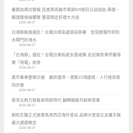
暑期血庫拉警報 民進黨高雄市黨部8/9號召公益捐血 黃捷、
賴瑞隆挽袖響應 豐富限定好禮大方送
2026-08-07
白海豚颱風逼近！台電台南區處超前部署 低窪變電所架防
水閘門防淹水
2026-08-07
「白海豚」逼近！台電台東區處全面戒備 走訪畜牧業呼籲落
實「用電」檢查
2026-08-07
嘉市重拳整頓交通 嚴抓違停、酒駕15項違規、人行道改善
同步推
2026-08-07
慈濟五夠力智啟長照新時代 翻轉銀髮共創再青春
2026-08-07
朝和生醫正式進軍馬來西亞海外首站 品牌大使翁立友攜手推
廣大健康概念
2026-08-07