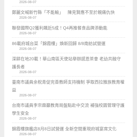
2026-08-07
鄭麗文喊新竹縣「不能輸」 陳見賢應不至於親痛仇快
2026-08-07
聯發國際Q2獲利飆近5成！Q4再推餐食品牌添動能
2026-08-07
86載府城台菜「錦霞樓」煥新回歸 8/8南紡試營運
2026-08-07
深耕在地20載！華山南區天使站舉辦感恩茶會 老幼共融守
護長者
2026-08-07
臺南市議員余柷青促完善教師支持機制 爭取西拉雅族教育權
益
2026-08-07
台南市議員李宗霖籲教育局盤點赴中交流 補強校園管理守護
學生安全
2026-08-07
錦霞樓旗艦店8月8日試營運 全新空間重現府城宴席文化
2026-08-07