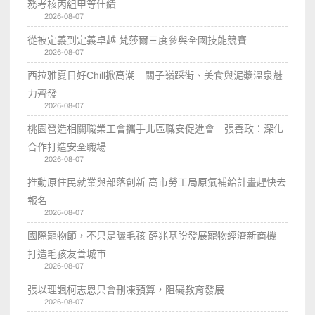
務考核丙組甲等佳績
2026-08-07
從被定義到定義卓越 梵莎爾三度參與全國技能競賽
2026-08-07
西拉雅夏日好Chill掀高潮 關子嶺踩街、美食與泥漿溫泉魅
力齊發
2026-08-07
桃園營造相關職業工會攜手北區職安促進會 張善政：深化
合作打造安全職場
2026-08-07
推動原住民就業與部落創新 高市勞工局原氣補給計畫趕快去
報名
2026-08-07
國際寵物節，不只是曬毛孩 薛兆基盼發展寵物經濟新商機
打造毛孩友善城市
2026-08-07
張以理諷柯志恩只會刪凍預算，阻礙教育發展
2026-08-07