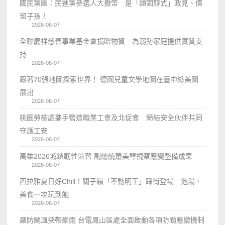
國民黨團：民進黨參選人大撒幣 是「類固醇式」政見、債
留子孫！
2026-08-07
全聯慶祥慈善事業基金會捐贈物資 為弱勢家庭提供實質支
持
2026-08-07
跟著70張地圖探索世界！ 德國兒童文學地圖在臺中綠美圖
展出
2026-08-07
桃園勞檢處攜手營造職業工會及北促會 締結安全伙伴共同
守護工安
2026-08-07
高雄2026城鎮韌性演習 副總統蕭美琴視察應變整備成果
2026-08-07
西拉雅夏日好Chill！關子嶺「不動明王」踩街登場 泡湯、
美食一次玩到飽
2026-08-07
嚴防颱風挾帶豪雨 台電鳳山區處全面啟動各項防颱應變機制