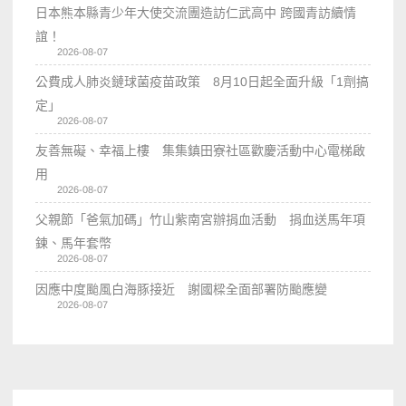
日本熊本縣青少年大使交流團造訪仁武高中 跨國青訪續情
誼！
2026-08-07
公費成人肺炎鏈球菌疫苗政策 8月10日起全面升級「1劑搞
定」
2026-08-07
友善無礙、幸福上樓 集集鎮田寮社區歡慶活動中心電梯啟
用
2026-08-07
父親節「爸氣加碼」竹山紫南宮辦捐血活動 捐血送馬年項
鍊、馬年套幣
2026-08-07
因應中度颱風白海豚接近 謝國樑全面部署防颱應變
2026-08-07