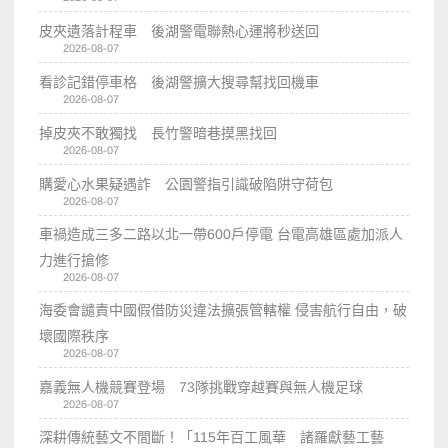
皮夾遺落計程車 後湖警電聯熱心運將秒送回
2026-08-07
看診記錯停車格 後湖警擴大搜尋幫找回機車
2026-08-07
掉皮夾不敢獨找 長竹警暗巷摸黑找回
2026-08-07
購愛心水果疑遇詐 公園警指引識破陷阱守荷包
2026-08-07
車禍造成三多二路以北一帶600戶停電 台電高雄區處加派人
力進行搶修
2026-08-07
海委會譴責中國假借防災違法擴張管轄權 侵害航行自由，破
壞國際秩序
2026-08-07
嘉義無人機競賽登場 73隊挑戰穿越賽與無人機足球
2026-08-07
深耕傳統藝文不間斷！「115年百工風華 諸羅獻藝工藝