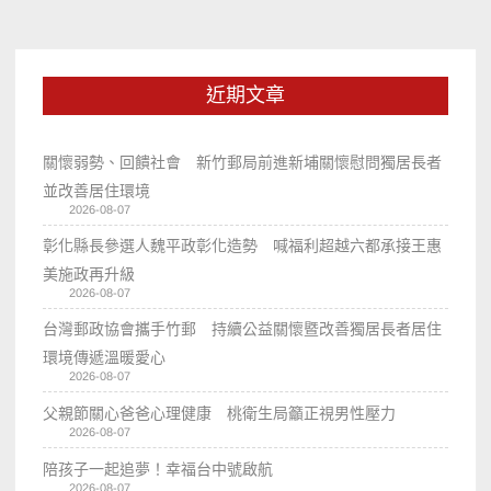
近期文章
關懷弱勢、回饋社會 新竹郵局前進新埔關懷慰問獨居長者
並改善居住環境
2026-08-07
彰化縣長參選人魏平政彰化造勢 喊福利超越六都承接王惠
美施政再升級
2026-08-07
台灣郵政協會攜手竹郵 持續公益關懷暨改善獨居長者居住
環境傳遞溫暖愛心
2026-08-07
父親節關心爸爸心理健康 桃衛生局籲正視男性壓力
2026-08-07
陪孩子一起追夢！幸福台中號啟航
2026-08-07