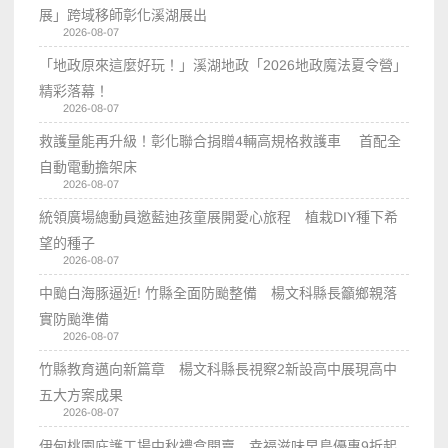
展」跨域移師彰化溪湖展出
2026-08-07
「地政原來這麼好玩！」溪湖地政「2026地政魔法夏令營」
精彩落幕！
2026-08-07
救護量能再升級！彰化聯合捐贈4輛高規格救護車 首配全
自動電動擔架床
2026-08-07
統領廣場總動員邀藍迪孩童展開愛心旅程 植栽DIY種下希
望的種子
2026-08-07
中颱白海豚逼近! 竹縣全面防颱整備 楊文科縣長籲鄉親落
實防颱準備
2026-08-07
竹縣教育邁向新篇章 楊文科縣長視察2新設高中展現高中
五大方案成果
2026-08-07
伊甸桃園庇護工場中秋禮盒開賣 幸福滋味早鳥優惠9折起