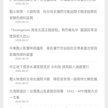
2026-08-07
戰火無情、人間有情 約旦母女護照可能逾期卡關求助移民
官解危順利延期
2026-08-07
「kivangavan 南島五感主題遊程」熱烈報名中 邀請民眾深
度探索大武山
2026-08-07
中東戰火影響申辦護照 移民署竹市站助約旦學者妻女取得
新護照順利留臺
2026-08-07
中正地下道排水溝夜間清淤 水利局:請用路人減速慢行
2026-08-07
戰火無情約旦母女護照卡關 移民官有情一路陪伴化解危機
2026-08-07
白海豚逼近！台電鳳山區處提前部署 1911、APP通報方式
一次看
2026-08-07