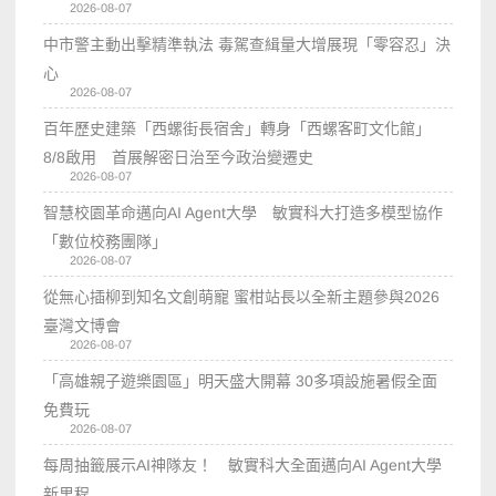
2026-08-07
中市警主動出擊精準執法 毒駕查緝量大增展現「零容忍」決
心
2026-08-07
百年歷史建築「西螺街長宿舍」轉身「西螺客町文化館」
8/8啟用 首展解密日治至今政治變遷史
2026-08-07
智慧校園革命邁向AI Agent大學 敏實科大打造多模型協作
「數位校務團隊」
2026-08-07
從無心插柳到知名文創萌寵 蜜柑站長以全新主題參與2026
臺灣文博會
2026-08-07
「高雄親子遊樂園區」明天盛大開幕 30多項設施暑假全面
免費玩
2026-08-07
每周抽籤展示AI神隊友！ 敏實科大全面邁向AI Agent大學
新里程