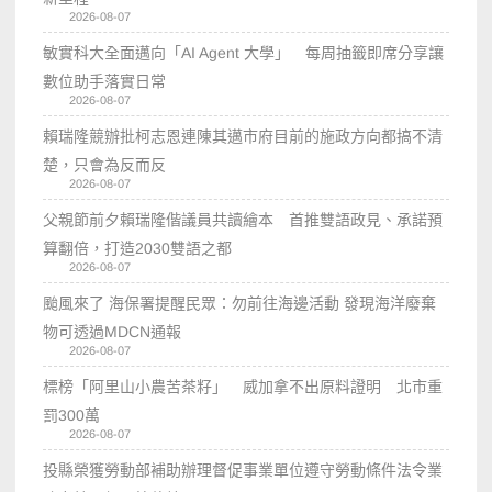
2026-08-07
敏實科大全面邁向「AI Agent 大學」 每周抽籤即席分享讓
數位助手落實日常
2026-08-07
賴瑞隆競辦批柯志恩連陳其邁市府目前的施政方向都搞不清
楚，只會為反而反
2026-08-07
父親節前夕賴瑞隆偕議員共讀繪本 首推雙語政見、承諾預
算翻倍，打造2030雙語之都
2026-08-07
颱風來了 海保署提醒民眾：勿前往海邊活動 發現海洋廢棄
物可透過MDCN通報
2026-08-07
標榜「阿里山小農苦茶籽」 威加拿不出原料證明 北市重
罰300萬
2026-08-07
投縣榮獲勞動部補助辦理督促事業單位遵守勞動條件法令業