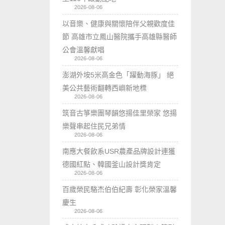
2026-08-06
以音樂、健康與關懷陪伴父親歡度佳
節 高雄市立鳳山醫院攜手高雄縣醫師
公會溫馨獻唱
2026-08-06
澎湖外垵5米高金色「躍動海豚」 絕
美公共藝術翻轉西嶼新地標
2026-08-06
筑音古箏樂團琴韻悠揚佳里榮家 悠揚
樂聲串起住民兄弟情
2026-08-06
南應大餐飲系USR農產品牌設計連獲
德國紅點、韓國釜山設計獎肯定
2026-08-06
百歲榮民駱杰伯伯紀壽 彰化榮家溫馨
慶生
2026-08-06