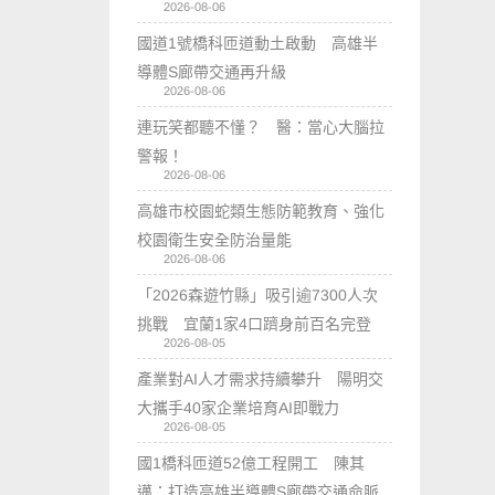
2026-08-06
國道1號橋科匝道動土啟動 高雄半
導體S廊帶交通再升級
2026-08-06
連玩笑都聽不懂？ 醫：當心大腦拉
警報！
2026-08-06
高雄市校園蛇類生態防範教育、強化
校園衛生安全防治量能
2026-08-06
「2026森遊竹縣」吸引逾7300人次
挑戰 宜蘭1家4口躋身前百名完登
2026-08-05
產業對AI人才需求持續攀升 陽明交
大攜手40家企業培育AI即戰力
2026-08-05
國1橋科匝道52億工程開工 陳其
邁：打造高雄半導體S廊帶交通命脈