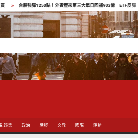
台股強彈1250點！外資歷來第三大單日回補903億 ETF反彈
預
視.娛樂
政治
產經
文教
國際
運動