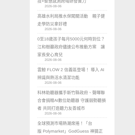
技×智慧感測跨域研發實力
2026-08-06
高雄水利局推水保闖關活動 親子健
走學防災拿好禮
2026-08-06
0至18歲孩子每月5000元何時到位？
江和樹籲政府儘速公布推動方案 讓
家長安心育兒
2026-08-06
雲鯨 FLOW 2 信義區登場！ 導入 AI
辨識與熱活水清潔功能
2026-08-06
科林助聽器攜手新竹縣政府、聲暉聯
合會捐贈AI數位助聽器 守護弱勢聽損
者 共同打造聽力友善城市
2026-08-06
全球預測市場熱潮席捲！「台
版 Polymarket」GodGuess 神猜正