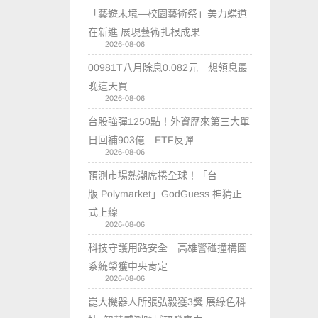
「藝遊未境—校園藝術祭」美力蝶道
在新進 展現藝術扎根成果
2026-08-06
00981T八月除息0.082元 想領息最
晚這天買
2026-08-06
台股強彈1250點！外資歷來第三大單
日回補903億 ETF反彈
2026-08-06
預測市場熱潮席捲全球！「台
版 Polymarket」GodGuess 神猜正
式上線
2026-08-06
科技守護用路安全 高雄警碰撞構圖
系統榮獲中央肯定
2026-08-06
崑大機器人所張弘毅獲3獎 展綠色科