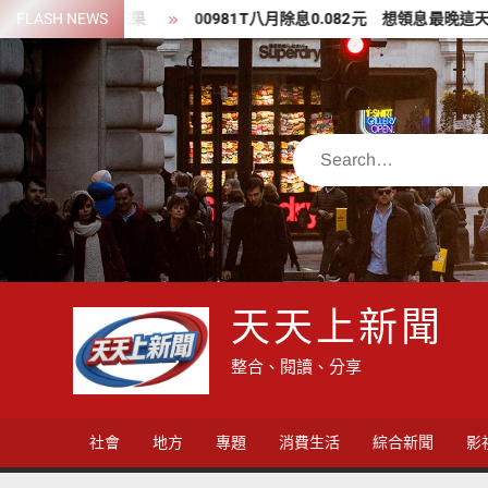
Skip
現藝術扎根成果
FLASH NEWS
00981T八月除息0.082元 想領息最晚這天買
to
content
Search
天天上新聞
整合、閱讀、分享
社會
地方
專題
消費生活
綜合新聞
影