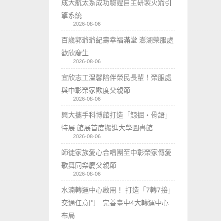
成大航太系成功驗證自主研製火箭引
擎系統
2026-08-06
百歲郭爺爺紀壽幸福滿堂 澎湖榮服處
歡欣慶生
2026-08-06
宜欣志工溫馨陪伴榮民長輩！榮服處
與中彰榮家歡度父親節
2026-08-06
興大攜手科博館打造「鯨掘・骨語」
特展 館展首度搬進大學圖書館
2026-08-06
師徒家族愛心合唱團至中彰榮家傳愛
歌舞同樂慶父親節
2026-08-06
水湳轉運中心啟用！ 打造「7轉7接」
交通任意門 完善臺中4大轉運中心
布局