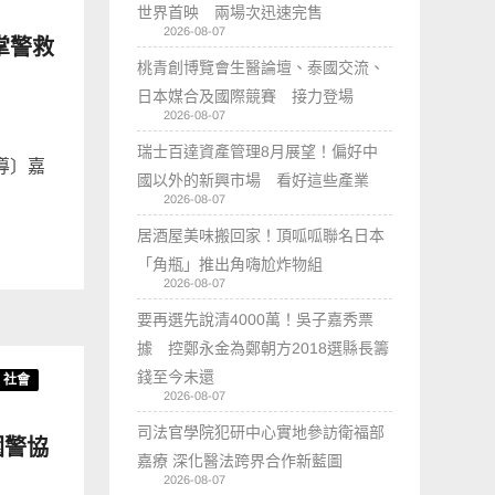
世界首映 兩場次迅速完售
2026-08-07
掌警救
桃青創博覽會生醫論壇、泰國交流、
日本媒合及國際競賽 接力登場
2026-08-07
瑞士百達資產管理8月展望！偏好中
導〕嘉
國以外的新興市場 看好這些產業
2026-08-07
居酒屋美味搬回家！頂呱呱聯名日本
「角瓶」推出角嗨尬炸物組
2026-08-07
要再選先說清4000萬！吳子嘉秀票
據 控鄭永金為鄭朝方2018選縣長籌
錢至今未還
社會
2026-08-07
司法官學院犯研中心實地參訪衛福部
園警協
嘉療 深化醫法跨界合作新藍圖
2026-08-07