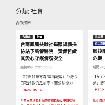
分類:
社會
合作媒體
台南市
社會
屏東縣
台南鳳凰扶輪社捐贈貨櫃採
綜合新
膠筏
檢站予新營醫院 黃偉哲讚
危機
其愛心守護病護安全
新聞中
編輯003
2020-06-08
【記者
（特派員陳宥森/臺南報導）台灣今
號」膠
日確診數仍是加零，而公私協力 …
READ
READ MORE
恆春海
台南鳳凰扶輪社捐贈貨櫃採檢站予新營醫