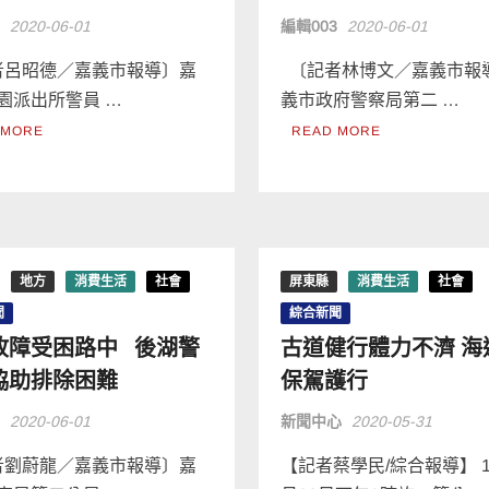
3
2020-06-01
編輯003
2020-06-01
呂昭德／嘉義市報導〕嘉
〔記者林博文／嘉義市報
園派出所警員 …
義市政府警察局第二 …
 MORE
READ MORE
地方
消費生活
社會
屏東縣
消費生活
社會
聞
綜合新聞
故障受困路中 後湖警
古道健行體力不濟 海
協助排除困難
保駕護行
3
2020-06-01
新聞中心
2020-05-31
劉蔚龍／嘉義市報導〕嘉
【記者蔡學民/綜合報導】 1