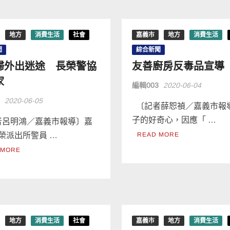
地方
消費生活
社會
嘉義市
地方
消費生活
聞
綜合新聞
婦外出迷途 長榮警協
友善廚房反毒品宣導
家
編輯003
2020-06-04
3
2020-06-05
〔記者薛恕禎／嘉義市報
子的好奇心，因應「 …
呂明鴻／嘉義市報導〕嘉
榮派出所警員 …
READ MORE
 MORE
地方
消費生活
社會
嘉義市
地方
消費生活