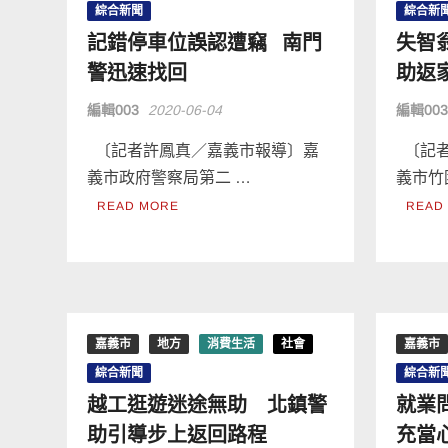
綜合新聞
綜合新
記錯停車位誤認遭竊 南門
失智
警迅速找回
助返
編輯003
2020-06-04
編輯00
〔記者許鳳真／嘉義市報導〕嘉
〔記者
義市政府警察局第二 …
義市竹
READ MORE
READ
嘉義市
地方
消費生活
社會
嘉義市
綜合新聞
綜合新
越工逛遊迷途無助 北鎮警
就業
助引導步上返回路程
充當