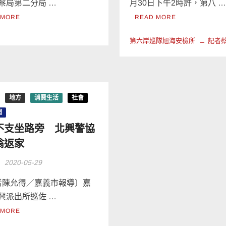
察局第二分局 …
月30日下午2時許，第八 
 MORE
READ MORE
第六岸巡隊旭海安檢所
記者
地方
消費生活
社會
聞
不支坐路旁 北興警協
翁返家
3
2020-05-29
陳允得／嘉義市報導〕嘉
興派出所巡佐 …
 MORE