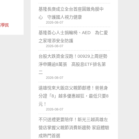
…
基隆長庚成立全台首座圓錐角膜中
心 守護國人視力健康
2026-08-07
蔡學民
基隆善心人士捐輪椅、AED 為仁愛
之家增添安全防護
2026-08-07
台股大跌資金沒跑！00929上周逆勢
淨申購逾8萬張 高股息ETF排名第
二
2026-08-07
遠雄悅來大飯店父親節獻禮！爸爸身
分證「8」越多優惠越狂，最低只要8
元！
2026-08-07
不只送禮更要陪伴！新光三越高雄左
營店掌握父親節消費新趨勢 家庭體驗
成熱門首選