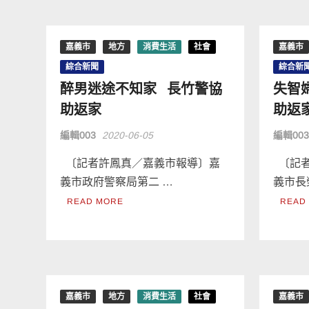
嘉義市
地方
消費生活
社會
嘉義市
綜合新聞
綜合新
醉男迷途不知家 長竹警協
失智
助返家
助返
編輯003
2020-06-05
編輯00
〔記者許鳳真／嘉義市報導〕嘉
〔記者
義市政府警察局第二 …
義市長
READ MORE
READ
嘉義市
地方
消費生活
社會
嘉義市