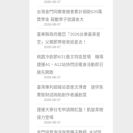
2026-08-07
台灣金門同鄉會總會累計捐助520萬
獎學金 鼓勵學子就讀金大
2026-08-07
臺東縣政府邀您「2026台東最美星
空」父親節帶爸爸追星去！
2026-08-07
桃園冷飲節8/21藝文特區登場 機場
捷運A1、A12站快閃店暖身活動即日
搶先開跑
2026-08-07
臺灣專利超級站首進文博會 提供免
費智財諮詢助創作者護創意
2026-08-07
捷運大寮社宅申請開紅盤！凱旋青樹
接力登場
2026-08-07
金門培育海洋保育種子教師 水試所