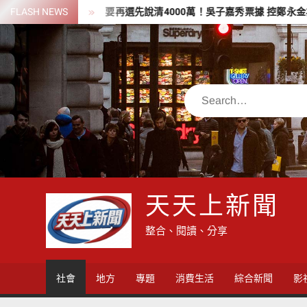
Skip
地小記者
FLASH NEWS
要再選先說清4000萬！吳子嘉秀票據 控鄭永金為鄭朝方
to
content
Search
天天上新聞
整合、閱讀、分享
社會
地方
專題
消費生活
綜合新聞
影