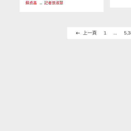
蘇貞昌
記者張淑慧
文
上一頁
1
...
5,
章
分
頁