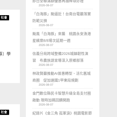
即日全聯滿額優惠再抽棒球好禮
2026-08-07
「白海豚」颱逼近！台南台電籲落實
社會
防範災損
2026-08-07
颱風「白海豚」來襲 桃園永安漁港
星繽樂8/8場次延期一週
2026-08-07
信義分局跨域整備2026城鎮韌性演
導〕學
習 布農族語宣導深入原鄉部落
2026-08-07
林政賢籲推動AI普惠轉型、活化舊城
商圈 促加速國1甲東段規劃
2026-08-07
金門數位縣民卡智慧升級全島支付圈
啟動 限時加碼回饋開跑
2026-08-07
社會
紀錄片《金三角 孤軍淚》桃園電影節