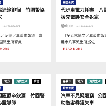
聞
綜合新聞
翁迷途徘徊 竹園警協
代步車電力耗盡 八
家
援充電護安全返家
3
2020-06-03
編輯003
2020-06-03
呂昭德／嘉義市報導〕嘉
〔記者林博文／嘉義市報
園派出所警員 …
義市八掌派出所巡佐 …
 MORE
READ MORE
地方
消費生活
社會
嘉義市
地方
消費生活
聞
綜合新聞
問題鬱卒飲酒 竹園警
汽車不見疑遭竊 公
心靈導師
助遊客尋獲失車