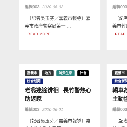
編輯003
2020-06-02
編輯00
〔記者吳玉芬／嘉義市報導〕嘉
〔記者
義市政府警察局第一 …
義市竹
READ MORE
READ
嘉義市
地方
消費生活
社會
嘉義市
綜合新聞
綜合新
老翁迷途徘徊 長竹警熱心
轎車
助返家
主動
編輯003
2020-06-01
編輯00
〔記者吳玉芬／嘉義市報導〕嘉
〔記者