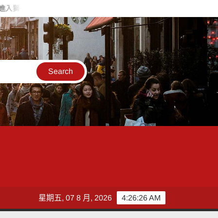
入獅子座，表達力、自信與創意提升」
「茶鄉墨韻」濁水溪社大書法聯
星期五, 07 8 月, 2026
4:26:27 AM