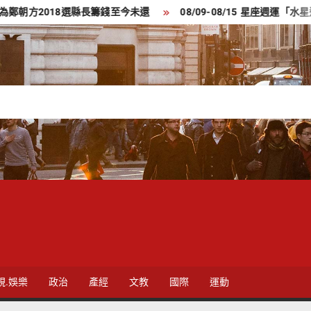
2018選縣長籌錢至今未還
08/09-08/15 星座週運「水星進
視.娛樂
政治
產經
文教
國際
運動