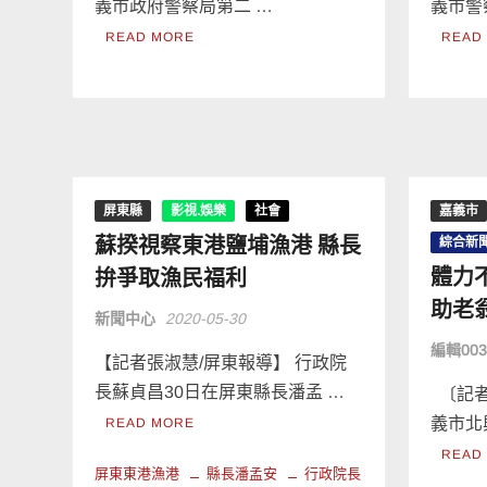
義市政府警察局第二 …
義市警
READ MORE
READ
屏東縣
影視.娛樂
社會
嘉義市
蘇揆視察東港鹽埔漁港 縣長
綜合新
體力
拚爭取漁民福利
助老
新聞中心
2020-05-30
編輯00
【記者張淑慧/屏東報導】 行政院
長蘇貞昌30日在屏東縣長潘孟 …
〔記者
義市北
READ MORE
READ
屏東東港漁港
縣長潘孟安
行政院長