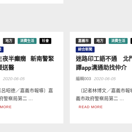
地方
消費生活
社會
嘉義市
地方
消費生活
聞
綜合新聞
生夜半癲癇 新南警緊
迷路印工語不通 北
援送醫
譯app溝通助找仲介
3
2020-06-05
編輯003
2020-06-05
呂昭德／嘉義市報導〕嘉
〔記者林博文／嘉義市報
府警察局第二 …
義市政府警察局第二 …
 MORE
READ MORE