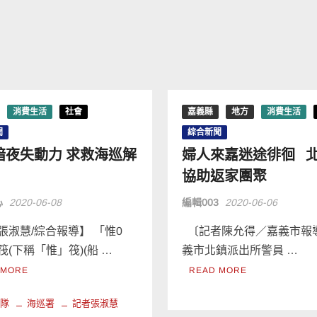
消費生活
社會
嘉義縣
地方
消費生活
聞
綜合新聞
暗夜失動力 求救海巡解
婦人來嘉迷途徘徊 
協助返家團聚
心
2020-06-08
編輯003
2020-06-06
張淑慧/綜合報導】 「惟0
〔記者陳允得／嘉義市報
筏(下稱「惟」筏)(船 …
義市北鎮派出所警員 …
 MORE
READ MORE
巡隊
海巡署
記者張淑慧