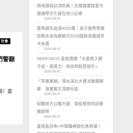
用母語採訪消防員！左營圖書館夏令
營讓學生化身在地小記者
2026-08-07
要再選先說清4000萬！吳子嘉秀票據
控鄭永金為鄭朝方2018選縣長籌錢至
社會
今未還
2026-08-07
門警翻
08/09-08/15 星座週運「水星進入獅
子座，表達力、自信與創意提升」
2026-08-07
「茶鄉墨韻」濁水溪社大書法聯展開
幕 落實藝文深耕社區
導〕嘉
2026-08-07
迎戰地方公職大選 南投警局特訓重
機部隊
2026-08-07
臺南虱目魚×中華職棒掀吃魚熱潮！