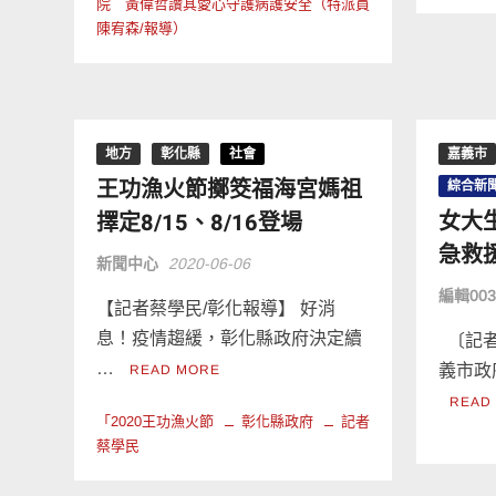
院 黃偉哲讚其愛心守護病護安全（特派員
陳宥森/報導）
地方
彰化縣
社會
嘉義市
王功漁火節擲筊福海宮媽祖
綜合新
女大
擇定8/15、8/16登場
急救
新聞中心
2020-06-06
編輯00
【記者蔡學民/彰化報導】 好消
息！疫情趨緩，彰化縣政府決定續
〔記者
…
義市政
READ MORE
READ
「2020王功漁火節
彰化縣政府
記者
蔡學民