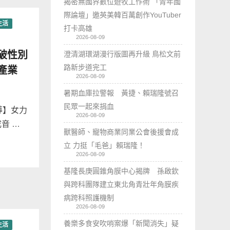
揭密無國界數位遊牧工作術 「青年國
際論壇」邀英美韓百萬創作YouTuber
生活
打卡高雄
2026-08-09
破性別
澄清湖環湖漫行版圖再升級 鳥松文前
產業
路新步道完工
2026-08-09
暑期血庫拉警報 黃捷、賴瑞隆號召
民眾一起來捐血
導】女力
2026-08-09
音 …
獸醫師、寵物商業同業公會後援會成
立 力挺「毛爸」賴瑞隆！
2026-08-09
基隆長庚圓錐角膜中心揭牌 孫啟欽
與跨科團隊建立東北角青壯年角膜疾
病跨科照護機制
2026-08-09
養樂多食安吹哨案爆「新聞消失」疑
生活