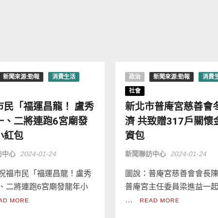
新聞來源:勁報
消費生活
政治
新聞來源:勁報
消費
社會
市民「福運昌龍！ 盧秀
新北市普庵宮慈善會
一、二將連跑6宮廟發
濟 共致贈317戶關懷
小紅包
資包
訪中心
2024-01-24
新聞聯訪中心
2024-01-24
祝福市民「福運昌龍！盧秀
圖說：普庵宮慈善會會長
、二將連跑6宮廟發龍年小
普庵宮主任委員梁進益一
…
AD MORE
READ MORE