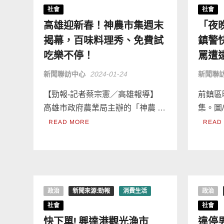
社會
社會
高雄迎新春！神農市集週末
「夜
揭幕，百味料理秀、免費試
鎮警
吃樂不停！
罵遭
新聞聯訪中心
2024-01-24
新聞聯
【勁報-記者蔡宗憲／高雄報導】
前鎮區
高雄市政府農業局主辦的「神農 …
集。圖
READ MORE
READ
政治
新聞來源:勁報
消費生活
政治
社會
社會
快下單! 興達港觀光漁市
違停