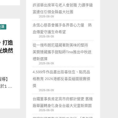
許淑華出席草屯老人會就職 力讚李鎗
富連任引領全縣最大社團
2026-08-09
永恆心慈善會攜手各界善心力量 熱
生活
血傳愛守護生命希望
2026-08-09
，打造
從一塊布朗尼蘊藏著對美味的堅持
光焕然
美贊臻藏攜手甜點師Tina推出中秋送
禮新選擇
2026-08-09
4,599件作品畫出拒毒信念、點亮品
格教育 2026港都反毒盃繪圖競賽頒
報導】
獎
於1 …
2026-08-09
台鐵董事長肯定高市府都計變更 舊機
廠華麗轉身化身全台最大兒童新樂園
2026-08-09