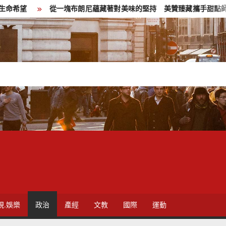
從一塊布朗尼蘊藏著對美味的堅持 美贊臻藏攜手甜點師Tina推
視.娛樂
政治
產經
文教
國際
運動