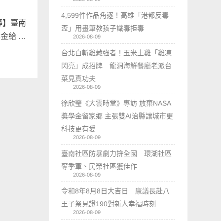
4,599件作品角逐！高雄「港都反毒
導】臺南
盃」用畫筆教孩子識毒拒毒
金給 …
2026-08-09
台北白斬雞藏強者！玉米土雞「雞凍
閃亮」成招牌 龍洞海鮮餐廳老派台
菜見真功夫
2026-08-09
徐欣瑩《大雲時堂》專訪 放棄NASA
獎學金留家鄉 主張雙AI治縣讓城市更
科技更有愛
2026-08-09
臺南社區防暴劇力拚全國 環湖社區
奪季軍、民榮社區獲佳作
2026-08-09
令和8年8月8日大吉日 康議長赴八
王子祭見證190對新人幸福時刻
2026-08-09