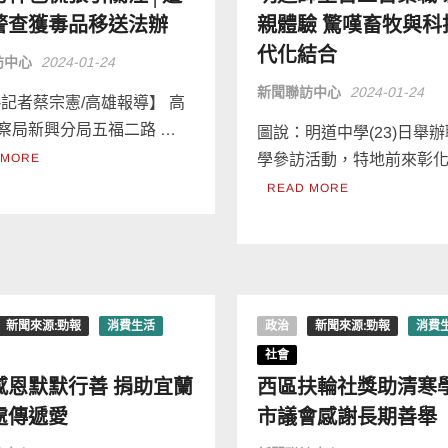
警查獲毒品移送法辦
親體驗 驚嘆畜牧與科
代化結合
訪中心
2024-01-24
新聞聯訪中心
2024-01-24
-記者蔡宗憲/高雄報導】 高
察局新興分局五福二路 …
圖說：明道中學(23)日舉
 MORE
學參訪活動，特地前來彰化
READ MORE
新聞來源:勁報
消費生活
政治
新聞來源:勁報
消費
社會
感恩默默行善 捐助宜蘭
西區扶輪社獎助清寒學
處傳遞愛
市議會感謝長期善舉