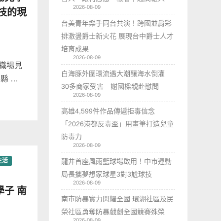
2026-08-09
技的現
台美青年樂手同台共演！跨國並肩彩
排激盪爵士新火花 展現台中爵士人才
培育成果
2026-08-09
辦職場見
白海豚外圍環流遇大潮釀海水倒灌
縣 …
30多商家受害 謝國樑親赴慰問
2026-08-09
高雄4,599件作品傳遞拒毒信念
「2026港都反毒盃」用畫筆打造兒童
防毒力
2026-08-09
生活
龍井首座風雨籃球場啟用！中市運動
局長攜夢想家球星3對3尬球技
2026-08-09
子 南
南市防暴實力閃耀全國 環湖社區及民
榮社區勇奪防暴戲劇全國競賽殊榮
2026-08-09