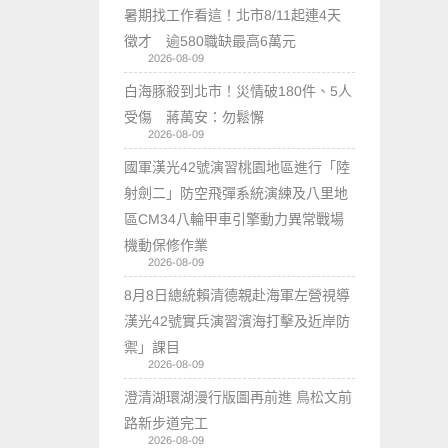
暑期找工作看這！北市8/11起連4天
徵才 逾580職缺最高6萬元
2026-08-09
白海豚殺到北市！災情破180件、5人
受傷 蔣萬安：勿鬆懈
2026-08-09
國軍漢光42號演習桃園地區進行「陸
射劍二」防空飛彈系統演練及八里地
區CM34八輪甲車引擎動力異常戰場
機動保修作業
2026-08-09
8月8日總統賴清德親赴海軍左營視導
漢光42號實兵演習濱海打擊及近岸防
禦」課目
2026-08-09
澄清湖環湖漫行版圖再前進 鳥松文前
路新步道完工
2026-08-09