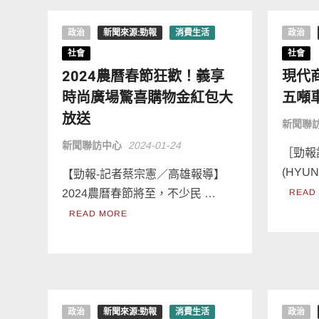
政治
新聞來源:勁報
消費生活
政治
社會
社會
2024農曆春節狂歡！義享
現代
時尚廣場驚喜購物金紅包大
五噸
放送
新聞聯
新聞聯訪中心
2024-01-24
［勁報
(HYU
【勁報-記者蔡宗憲／高雄報導】
2024農曆春節將至，不少民 …
READ
READ MORE
政治
新聞來源:勁報
消費生活
政治