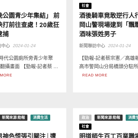
社會
晚公園青少年集結」 前
酒後騎車竟敢逆行人
快打前往查處！20歲狂
岡山警現場逮到「飄
逮捕
酒味張姓男子
訪中心
2024-01-24
新聞聯訪中心
2024-01-24
時代公園廁所旁青少年聚
【勁報-記者蔡宗憲／高雄
/翻攝畫面 【勁報-記者蔡 …
高市警岡山分局橋頭分駐所
 MORE
READ MORE
新聞來源:勁報
消費生活
政治
新聞來源:勁報
消費
社會
男神色慌張引關注│遭
明道師生百工百業職