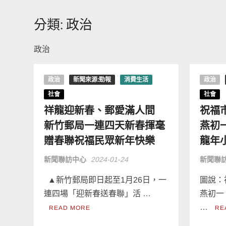
分類:
政治
政治
政治
新聞來源:勁報
消費生活
政治
社會
社會
祥龍迎新春、郵愛滿人間
祝福
新竹郵局一連四天新春揮毫
燕初
贈春聯祝福民眾新年快樂
龍年
新聞聯訪中心
2024-01-24
新聞聯
▲新竹郵局即日起至1月26日，一
圖說：
連四場「迎新春送春聯」活 …
燕初一
…
READ MORE
RE