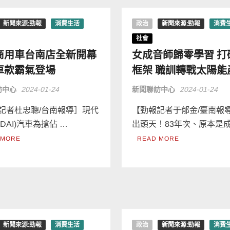
新聞來源:勁報
消費生活
政治
新聞來源:勁報
消費
社會
商用車台南店全新開幕
女成音師歸零學習 打
車款霸氣登場
框架 職訓轉戰太陽能
訪中心
2024-01-24
新聞聯訪中心
2024-01-24
記者杜忠聰/台南報導］現代
【勁報記者于郁金/臺南報
NDAI)汽車為搶佔 …
出頭天！83年次、原本是成
 MORE
READ MORE
新聞來源:勁報
消費生活
政治
新聞來源:勁報
消費