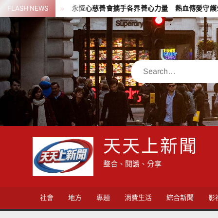
Skip
大社團
FLASH NEWS
永恆心慈善會攜手各界善心力量 熱血傳愛守護生命希望
to
content
Search
天天上新聞
整合、閱讀、分享
社會
地方
專題
消費生活
綜合新聞
影