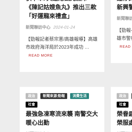
《陳記姑嫂魚丸》推出三款
新興
「好運龍來禮盒」
新聞聯
新聞聯訪中心
2024-01-24
【勁報
雄市警
【勁報記者蔡宗憲/高雄報導】高雄
市政府海洋局於2023年成功 …
READ
READ MORE
政治
新聞來源:勁報
消費生活
政治
社會
社會
最強急凍寒流來襲 南警交大
榮眷
暖心出勤
榮服