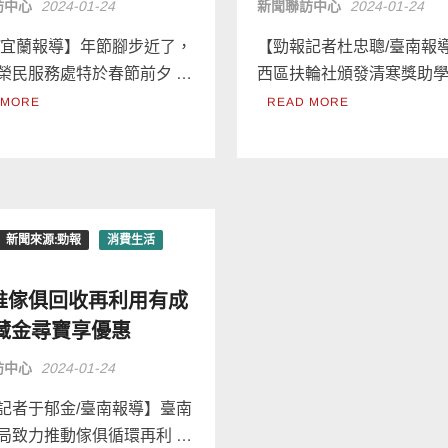
訪中心
2024-01-24
新聞聯訪中心
2024-01-24
/宜蘭報導】年節腳步近了，
【勁報記者杜忠聰/臺南報
榮民服務處特於春節前夕 …
西區扶輪社頒發清寒獎助學
 MORE
READ MORE
新聞來源:勁報
消費生活
推傢俱回收再利用有成
7藏金尋寶享優惠
訪中心
2024-01-24
記者于郁金/臺南報導】臺南
局致力推動傢俱循環再利 …