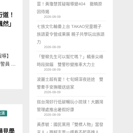
雲！黃瓊慧質疑報導變404 撤稿原
因待揭
行道！
2026-08-09
飄然」
七族文化輪番上台 TAKAO兒童親子
族語夏令營成果展 親子共學玩出族語
力
2026-08-09
報導】
「警察先生可以幫忙嗎？」轎車尖峰
警員 …
時段拋錨 雙警秒變推車大力士
2026-08-09
波麗士超有愛！七旬婦深夜迷途 雙
警牽手安撫暖送返家
2026-08-09
搭台灣好行低碳暢玩小琉球！大鵬灣
管理處推出暑假好康
生活
2026-08-09
黃彥毓：國民黨用「雙標人物」當發
場見學
言人，跟柯志恩一樣看不起高雄人