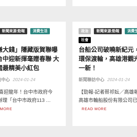
新聞來源:勁報
消費生活
政治
新聞來源:勁報
消費
社會
賺大錢」隱藏版賀聯曝
台船公司破曉新紀元
台中迎新揮毫贈春聯 大
環保渡輪，高雄港觀
國最精美小紅包
一新！
訪中心
2024-01-24
新聞聯訪中心
2024-01-24
喜迎龍年！台中市政府今
【勁報-記者蔡祁妘／高雄
日辦理「台中市政府113 …
高雄市輪船股份有限公司已
 MORE
READ MORE