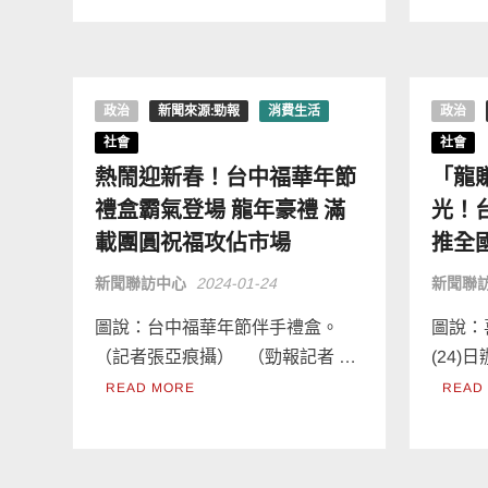
政治
新聞來源:勁報
消費生活
政治
社會
社會
熱鬧迎新春！台中福華年節
「龍
禮盒霸氣登場 龍年豪禮 滿
光！
載團圓祝福攻佔市場
推全
新聞聯訪中心
2024-01-24
新聞聯
圖說：台中福華年節伴手禮盒。
圖說：
（記者張亞痕攝） （勁報記者 …
(24)
READ MORE
READ