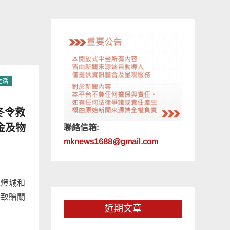
生活
冬令救
金及物
聯絡信箱:
mknews1688@gmail.com
陳燈城和
起致贈關
近期文章