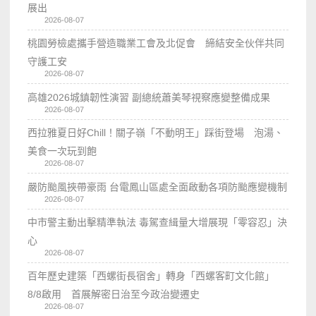
展出
2026-08-07
桃園勞檢處攜手營造職業工會及北促會 締結安全伙伴共同
守護工安
2026-08-07
高雄2026城鎮韌性演習 副總統蕭美琴視察應變整備成果
2026-08-07
西拉雅夏日好Chill！關子嶺「不動明王」踩街登場 泡湯、
美食一次玩到飽
2026-08-07
嚴防颱風挾帶豪雨 台電鳳山區處全面啟動各項防颱應變機制
2026-08-07
中市警主動出擊精準執法 毒駕查緝量大增展現「零容忍」決
心
2026-08-07
百年歷史建築「西螺街長宿舍」轉身「西螺客町文化館」
8/8啟用 首展解密日治至今政治變遷史
2026-08-07