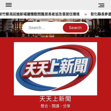
Skip
to
郵局前進新埔關懷慰問獨居長者並改善居住環境
彰化縣長參選人
content
Search
天天上新聞
整合、閱讀、分享