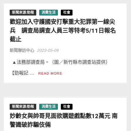
新聞來源:勁報
消費生活
社會
歡迎加入守護國安打擊重大犯罪第一線尖
兵 調查局調查人員三等特考5/11日報名
截止
新聞聯訪中心
2023-05-09
▲法務部調查局。（圖／新竹縣市調查站提供）
【勁報記 …
READ MORE
新聞來源:勁報
消費生活
社會
妙齡女與帥哥見面欲購遊戲點數12萬元 南
警識破詐騙伎倆