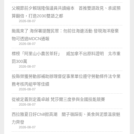
父親節前夕賴瑞隆偕議員共讀繪本 首推雙語政見、承諾預
算翻倍，打造2030雙語之都
2026-08-07
颱風來了 海保署提醒民眾：勿前往海邊活動 發現海洋廢棄
物可透過MDCN通報
2026-08-07
標榜「阿里山小農苦茶籽」 威加拿不出原料證明 北市重
罰300萬
2026-08-07
投縣榮獲勞動部補助辦理督促事業單位遵守勞動條件法令業
務考核丙組甲等佳績
2026-08-07
從被定義到定義卓越 梵莎爾三度參與全國技能競賽
2026-08-07
西拉雅夏日好Chill掀高潮 關子嶺踩街、美食與泥漿溫泉魅
力齊發
2026-08-07