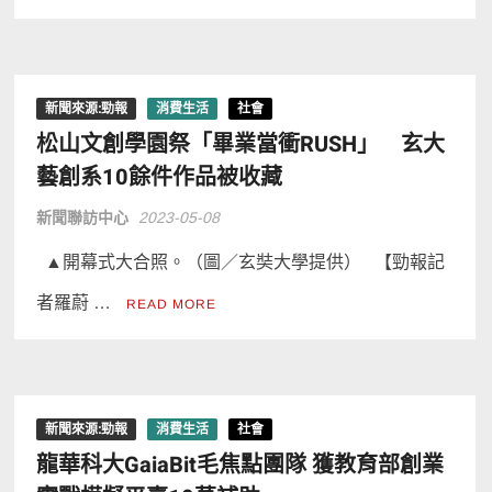
新聞來源:勁報
消費生活
社會
松山文創學園祭「畢業當衝RUSH」 玄大
藝創系10餘件作品被收藏
新聞聯訪中心
2023-05-08
▲開幕式大合照。（圖／玄奘大學提供） 【勁報記
者羅蔚 …
READ MORE
新聞來源:勁報
消費生活
社會
龍華科大GaiaBit毛焦點團隊 獲教育部創業