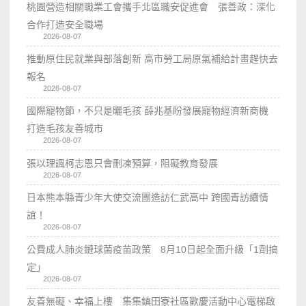
桃園營造相關職業工會攜手北區職安促進會 張善政：深化
合作打造安全職場
2026-08-07
推動原住民就業與部落創新 高市勞工局原氣補給計畫趕快去
報名
2026-08-07
國際寵物節，不只是曬毛孩 薛兆基盼發展寵物經濟新商機
打造毛孩友善城市
2026-08-07
張以理諷柯志恩只會刪凍預算，阻礙教育發展
2026-08-07
日本熊本縣青少年大使交流團造訪仁武高中 跨國青訪續情
誼！
2026-08-07
公費成人肺炎鏈球菌疫苗政策 8月10日起全面升級「1劑搞
定」
2026-08-07
友善無礙、幸福上樓 集集鎮田寮社區歡慶活動中心電梯啟