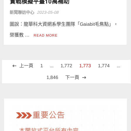
實戰模擬平臺10萬補助
新聞聯訪中心
2023-05-08
圖說：龍華科大資網系學生團隊「Gaiabit毛焦點」，
榮獲教 …
READ MORE
文
上一頁
1
...
1,772
1,773
1,774
...
章
1,846
下一頁
分
頁