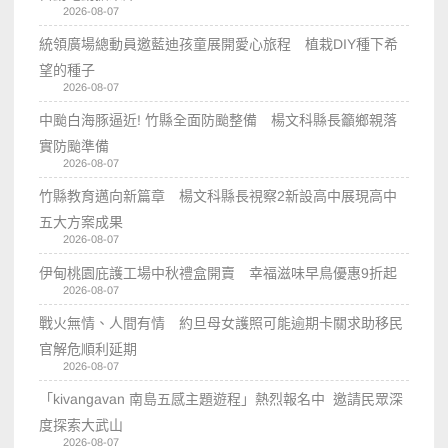
2026-08-07
統領廣場總動員邀藍迪孩童展開愛心旅程 植栽DIY種下希
望的種子
2026-08-07
中颱白海豚逼近! 竹縣全面防颱整備 楊文科縣長籲鄉親落
實防颱準備
2026-08-07
竹縣教育邁向新篇章 楊文科縣長視察2新設高中展現高中
五大方案成果
2026-08-07
伊甸桃園庇護工場中秋禮盒開賣 幸福滋味早鳥優惠9折起
2026-08-07
戰火無情、人間有情 約旦母女護照可能逾期卡關求助移民
官解危順利延期
2026-08-07
「kivangavan 南島五感主題遊程」熱烈報名中 邀請民眾深
度探索大武山
2026-08-07