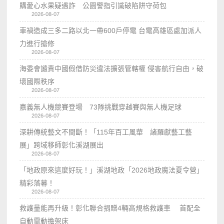
購愛心水果疑遇詐 公園警指引識破陷阱守荷包
2026-08-07
車禍造成三多二路以北一帶600戶停電 台電高雄區處加派人
力進行搶修
2026-08-07
海委會譴責中國假借防災違法擴張管轄權 侵害航行自由，破
壞國際秩序
2026-08-07
嘉義無人機競賽登場 73隊挑戰穿越賽與無人機足球
2026-08-07
深耕傳統藝文不間斷！「115年百工風華 諸羅獻藝工藝
展」跨域移師彰化溪湖展出
2026-08-07
「地政原來這麼好玩！」溪湖地政「2026地政魔法夏令營」
精彩落幕！
2026-08-07
救護量能再升級！彰化聯合捐贈4輛高規格救護車 首配全
自動電動擔架床