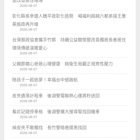
並改善居住環境
2026-08-07
彰化縣長參選人魏平政彰化造勢 喊福利超越六都承接王惠
美施政再升級
2026-08-07
台灣郵政協會攜手竹郵 持續公益關懷暨改善獨居長者居住
環境傳遞溫暖愛心
2026-08-07
父親節關心爸爸心理健康 桃衛生局籲正視男性壓力
2026-08-07
陪孩子一起追夢！幸福台中號啟航
2026-08-07
皮夾遺落計程車 後湖警電聯熱心運將秒送回
2026-08-07
看診記錯停車格 後湖警擴大搜尋幫找回機車
2026-08-07
掉皮夾不敢獨找 長竹警暗巷摸黑找回
2026-08-07