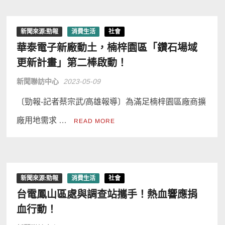
新聞來源:勁報
消費生活
社會
華泰電子新廠動土，楠梓園區「鑽石場域
更新計畫」第二棒啟動！
新聞聯訪中心
2023-05-09
〔勁報-記者蔡宗武/高雄報導〕為滿足楠梓園區廠商擴
廠用地需求 …
READ MORE
新聞來源:勁報
消費生活
社會
台電鳳山區處與調查站攜手！熱血響應捐
血行動！