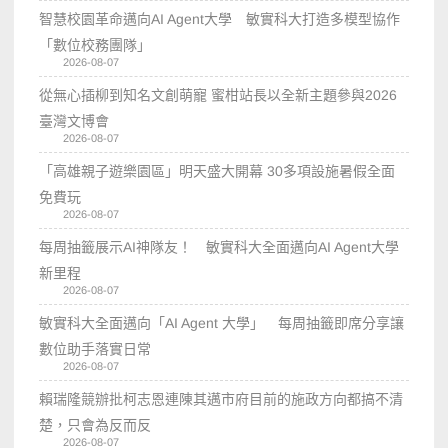
智慧校園革命邁向AI Agent大學 敏實科大打造多模型協作
「數位校務團隊」
2026-08-07
從無心插柳到知名文創萌寵 蜜柑站長以全新主題參與2026
臺灣文博會
2026-08-07
「高雄親子遊樂園區」明天盛大開幕 30多項設施暑假全面
免費玩
2026-08-07
每周抽籤展示AI神隊友！ 敏實科大全面邁向AI Agent大學
新里程
2026-08-07
敏實科大全面邁向「AI Agent 大學」 每周抽籤即席分享讓
數位助手落實日常
2026-08-07
賴瑞隆競辦批柯志恩連陳其邁市府目前的施政方向都搞不清
楚，只會為反而反
2026-08-07