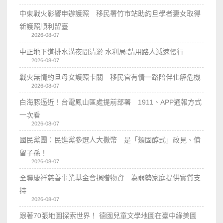
中東戰火影響申辦護照 移民署竹市站助約旦學者妻女取得
新護照順利留臺
2026-08-07
中正地下道排水溝夜間清淤 水利局:請用路人減速慢行
2026-08-07
戰火無情約旦母女護照卡關 移民官有情一路陪伴化解危機
2026-08-07
白海豚逼近！台電鳳山區處提前部署 1911、APP通報方式
一次看
2026-08-07
國民黨團：民進黨參選人大撒幣 是「類固醇式」政見、債
留子孫！
2026-08-07
全聯慶祥慈善事業基金會捐贈物資 為弱勢家庭提供實質支
持
2026-08-07
跟著70張地圖探索世界！ 德國兒童文學地圖在臺中綠美圖