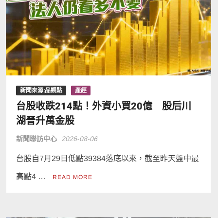
新聞來源:品觀點
產經
台股收跌214點！外資小買20億 股后川
湖晉升萬金股
新聞聯訪中心
2026-08-06
台股自7月29日低點39384落底以來，截至昨天盤中最
高點4 …
READ MORE