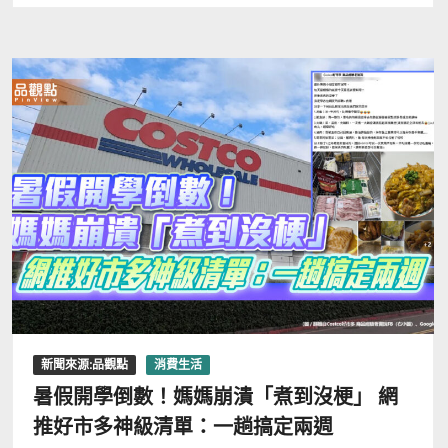
新聞來源:品觀點
消費生活
暑假開學倒數！媽媽崩潰「煮到沒梗」 網
推好市多神級清單：一趟搞定兩週