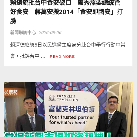
賴總統批台中食安破口 盧秀燕要總統管
好食安 蔣萬安搬2014「食安即國安」打
臉
新聞聯訪中心
2026-08-06
賴清德總統5日以民進黨主席身分赴台中舉行行動中常
會，批評台中 …
READ MORE