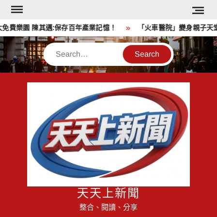
Skip
to
 陳其邁:保存百年產業記憶！
「火車醫院」變身親子天堂！高雄
content
Search
天天上新聞
整合、閱讀、分享