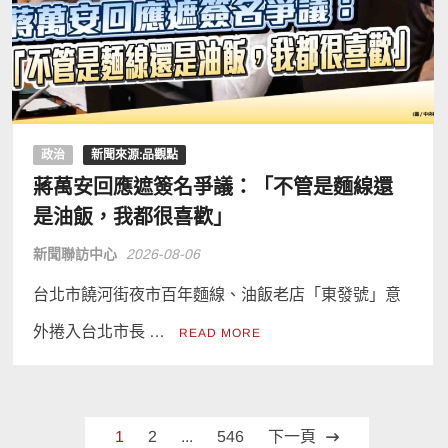
政治
新聞來源:品觀點
蔣萬安回應遮簽名爭議：「不管是麵線還
是油飯，我都很喜歡」
新聞聯訪中心
2026-08-06
台北市饒河街夜市百年麵線、油飯老店「東發號」意
外捲入台北市長 …
READ MORE
文
1
2
...
546
下一頁