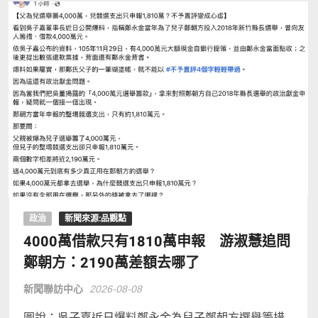
政治
新聞來源:品觀點
4000萬借款只有1810萬申報 游淑慧追問
鄭朝方：2190萬差額去哪了
新聞聯訪中心
2026-08-08
圖說：吳子嘉近日爆料鄭永金為兒子鄭朝方選舉籌措