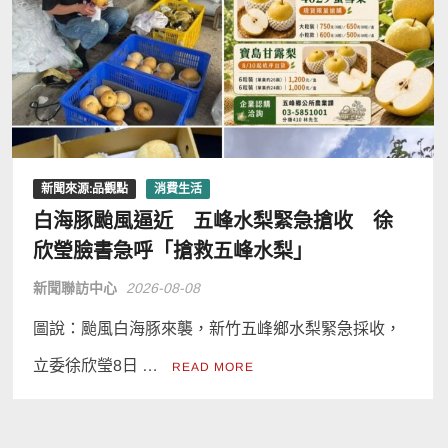
新聞來源:品觀點
消費生活
白海豚颱風逼近 五峰水梨緊急搶收 徐
欣瑩臉書急呼「搶救五峰水梨」
新聞聯訪中心
2026-08-08
圖說：颱風白海豚來襲，新竹五峰鄉水梨緊急採收，
立委徐欣瑩8日 …
READ MORE