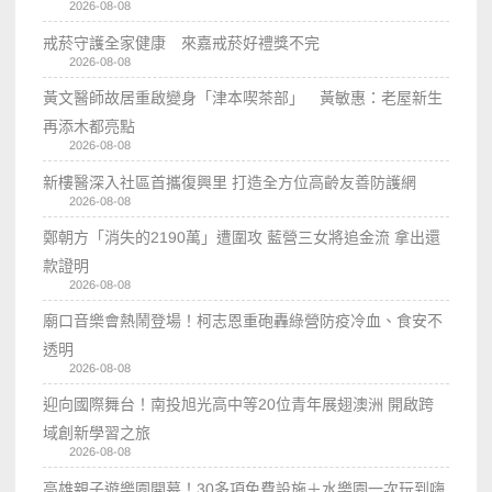
2026-08-08
戒菸守護全家健康 來嘉戒菸好禮獎不完
2026-08-08
黃文醫師故居重啟變身「津本喫茶部」 黃敏惠：老屋新生
再添木都亮點
2026-08-08
新樓醫深入社區首攜復興里 打造全方位高齡友善防護網
2026-08-08
鄭朝方「消失的2190萬」遭圍攻 藍營三女將追金流 拿出還
款證明
2026-08-08
廟口音樂會熱鬧登場！柯志恩重砲轟綠營防疫冷血、食安不
透明
2026-08-08
迎向國際舞台！南投旭光高中等20位青年展翅澳洲 開啟跨
域創新學習之旅
2026-08-08
高雄親子遊樂園開幕！30多項免費設施＋水樂園一次玩到嗨