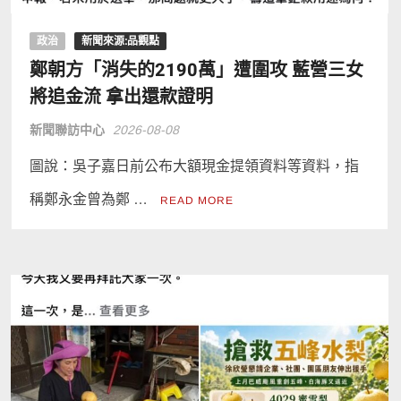
政治
新聞來源:品觀點
鄭朝方「消失的2190萬」遭圍攻 藍營三女
將追金流 拿出還款證明
新聞聯訪中心
2026-08-08
圖說：吳子嘉日前公布大額現金提領資料等資料，指
稱鄭永金曾為鄭 …
READ MORE