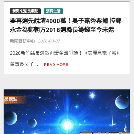
新聞來源:品觀點
消費生活
要再選先說清4000萬！吳子嘉秀票據 控鄭
永金為鄭朝方2018選縣長籌錢至今未還
新聞聯訪中心
2026-08-07
2026新竹縣長選戰再爆金流爭議！《美麗島電子報》
董事長吳子 …
READ MORE