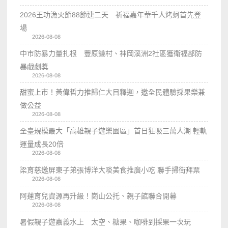
2026王功漁火節88節連二天 祈福嘉年華千人烤蚵首先登
場
2026-08-08
中市防暴力量扎根 豐原鎌村、神岡溪洲2社區獲衛福部防
暴戲劇獎
2026-08-08
甜蜜上市！黃偉哲力推歸仁大目釋迦，邀全民體驗採果樂兼
做公益
2026-08-08
全臺規模最大「高雄親子遊樂園區」首日狂吸三萬人潮 輕軌
運量成長20倍
2026-08-08
梁育慈邀屏東子弟張博洋大啖美食推廣小吃 聯手掃街拜票
2026-08-08
阿蓮育兒資源再升級！崗山公托、親子館聯合開幕
2026-08-08
暑假親子遊嘉義水上 太空、糖果、咖啡到採果一次玩