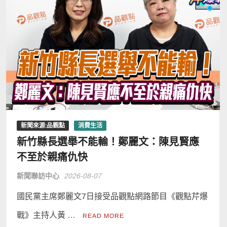
新聞來源:品觀點
消費生活
新竹縣長選舉不能輸！鄭麗文：陳見賢應
不至於親痛仇快
新聞聯訪中心
2026-08-07
國民黨主席鄭麗文7日接受品觀點網路節目《觀點芹爆
戰》主持人黃 …
READ MORE