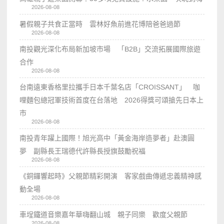
2026-08-08
暑假親子共食正當時 雲林好魚前進花博陪爸爸過節
2026-08-08
南投觀光深化布局新加坡市場 「B2B」交流拓展國際旅遊
合作
2026-08-08
台南遠東香格里拉攜手日本千葉名店「CROISSANT」 咖
哩麵包總冠軍技術首度在台落地 2026得獎可頌搶先日本上
市
2026-08-08
南投青年躍上國際！旭光高中「黃金海岸造夢者」赴澳圓
夢 副縣長王瑞德代許縣長授旗鼓勵祝福
2026-08-08
《銅鑼響起時》父親節精彩開演 客家戲曲傳遞忠義精神感
動全場
2026-08-08
車埕鐵道音樂嘉年華嗨翻山城 親子同樂 歡度父親節
2026-08-08