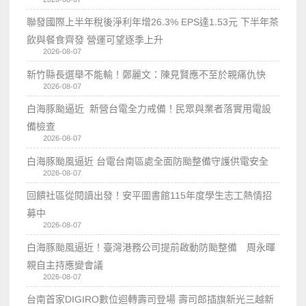
聯發國際上半年稅後淨利年增26.3% EPS達1.53元 下半年茶
飲與餐食齊發 營運可望逐季上升
2026-08-07
新竹縣長選舉不能輸！鄭麗文：陳見賢應不至於親痛仇快
2026-08-07
白海豚颱逼近 新營台電全力戒備！民眾與業者落實用電設
備檢查
2026-08-07
白海豚颱風逼近 台電台南區處全面防颱整備守護供電安全
2026-08-07
回饋社區從閱讀出發！安平圖書館115年度學生志工熱情招
募中
2026-08-07
白海豚颱風逼近！臺灣港務公司提前啟動防颱整備 周永暉
親自主持應變會議
2026-08-07
台南首家DIGIRO數位迴轉壽司登場 壽司郎插旗新光三越新