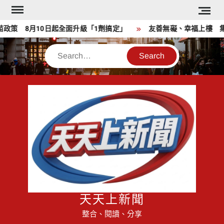
Skip
to
策 8月10日起全面升級「1劑搞定」
友善無礙、幸福上樓 集集
content
Search
天天上新聞
整合、閱讀、分享