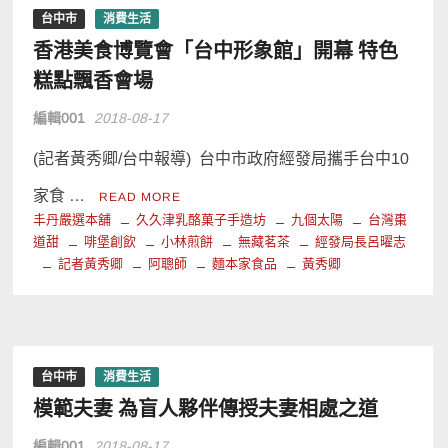
台中市
消費生活
香港美食博覽會「台中形象館」開幕 特色
糕點飄香會場
編輯001
2018-08-17
(記者黃秀卿/台中報導) 台中市政府經發局攜手台中10
家食 …
READ MORE
丰丹嚴選本舖
久久津乳酪菓子手造坊
九個太陽
台灣棗
道甜
啡堡創飲
小林煎餅
無藏茗茶
經發局長呂曜志
記者黃秀卿
阿聰師
麵本家食品
黃秀卿
台中市
消費生活
模範夫妻 為盲人夥伴傳授夫妻相處之道
編輯001
2018-08-17