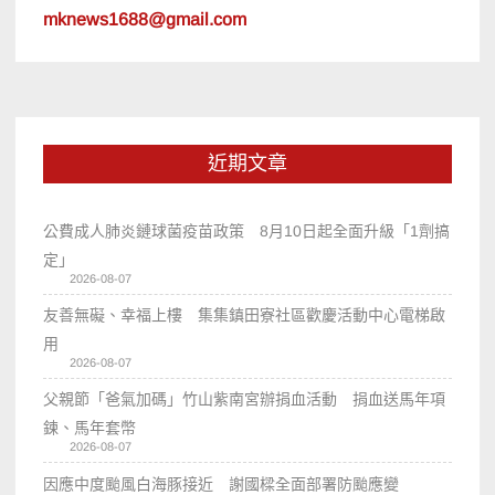
mknews1688@gmail.com
近期文章
公費成人肺炎鏈球菌疫苗政策 8月10日起全面升級「1劑搞
定」
2026-08-07
友善無礙、幸福上樓 集集鎮田寮社區歡慶活動中心電梯啟
用
2026-08-07
父親節「爸氣加碼」竹山紫南宮辦捐血活動 捐血送馬年項
鍊、馬年套幣
2026-08-07
因應中度颱風白海豚接近 謝國樑全面部署防颱應變