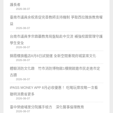
護長者
2026-08-07
臺南市議員余柷青促完善教師支持機制 爭取西拉雅族教育權
益
2026-08-07
台南市議員李宗霖籲教育局盤點赴中交流 補強校園管理守護
學生安全
2026-08-07
錦霞樓旗艦店8月8日試營運 全新空間重現府城宴席文化
2026-08-07
體驗消防文化趣 竹市消防博物館1樓開館邀市民走進市定
古蹟
2026-08-07
iPASS MONEY APP 8月必收優惠！ 吃喝玩樂攻略一次看
聰明消費省更多
2026-08-07
臺中榮總埔里分院攜手檢方 深化醫事倫理教育
2026-08-07