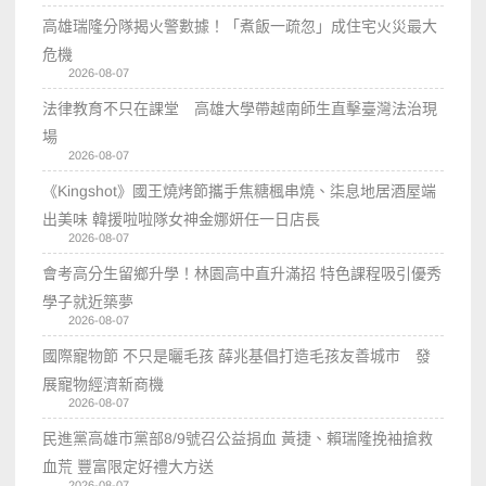
高雄瑞隆分隊揭火警數據！「煮飯一疏忽」成住宅火災最大
危機
2026-08-07
法律教育不只在課堂 高雄大學帶越南師生直擊臺灣法治現
場
2026-08-07
《Kingshot》國王燒烤節攜手焦糖楓串燒、柒息地居酒屋端
出美味 韓援啦啦隊女神金娜妍任一日店長
2026-08-07
會考高分生留鄉升學！林園高中直升滿招 特色課程吸引優秀
學子就近築夢
2026-08-07
國際寵物節 不只是曬毛孩 薛兆基倡打造毛孩友善城市 發
展寵物經濟新商機
2026-08-07
民進黨高雄市黨部8/9號召公益捐血 黃捷、賴瑞隆挽袖搶救
血荒 豐富限定好禮大方送
2026-08-07