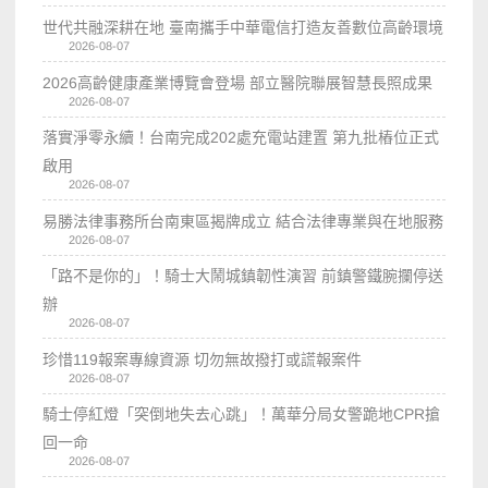
世代共融深耕在地 臺南攜手中華電信打造友善數位高齡環境
2026-08-07
2026高齡健康產業博覽會登場 部立醫院聯展智慧長照成果
2026-08-07
落實淨零永續！台南完成202處充電站建置 第九批樁位正式
啟用
2026-08-07
易勝法律事務所台南東區揭牌成立 結合法律專業與在地服務
2026-08-07
「路不是你的」！騎士大鬧城鎮韌性演習 前鎮警鐵腕攔停送
辦
2026-08-07
珍惜119報案專線資源 切勿無故撥打或謊報案件
2026-08-07
騎士停紅燈「突倒地失去心跳」！萬華分局女警跪地CPR搶
回一命
2026-08-07