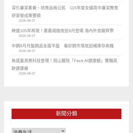
深化廉潔素養、培育品格公民 115年度全國高中廉潔教育
研習營成果豐碩
2026-08-07
睽違105年再現！嘉義城隍夜巡9月登場 海內外宮廟齊聚
2026-08-07
中鋼9月月盤鋼品全面平盤 看好鋼市落底迎補庫存商機
2026-08-07
無感量測黑科技登場！岡山醫院「Face AI健康鏡」驚豔高
齡健康展
2026-08-07
新聞分類
新