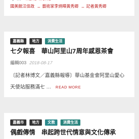
國美館汪佳政
藝術家李炳曄黃秀卿
記者黃秀卿
嘉義縣
地方
消費生活
七夕報喜 華山阿里山7周年感恩茶會
編輯003
2018-08-17
〔記者林博文／嘉義縣報導〕華山基金會阿里山愛心
天使站服務滿七 …
READ MORE
嘉義市
地方
文教
消費生活
偶戲傳情 串起跨世代情意與文化傳承