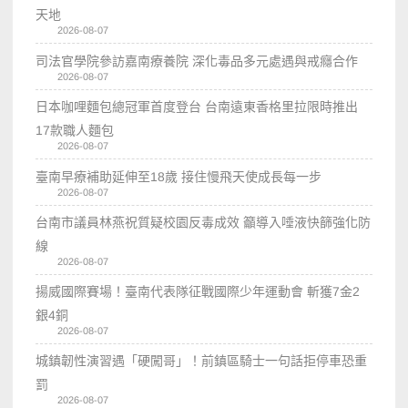
天地
2026-08-07
司法官學院參訪嘉南療養院 深化毒品多元處遇與戒癮合作
2026-08-07
日本咖哩麵包總冠軍首度登台 台南遠東香格里拉限時推出
17款職人麵包
2026-08-07
臺南早療補助延伸至18歲 接住慢飛天使成長每一步
2026-08-07
台南市議員林燕祝質疑校園反毒成效 籲導入唾液快篩強化防
線
2026-08-07
揚威國際賽場！臺南代表隊征戰國際少年運動會 斬獲7金2
銀4銅
2026-08-07
城鎮韌性演習遇「硬闖哥」！前鎮區騎士一句話拒停車恐重
罰
2026-08-07