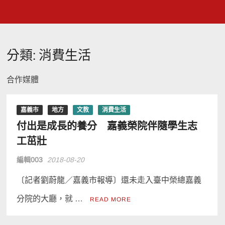
分類:
消費生活
合作媒體
嘉義市
地方
文教
消費生活
付出是成長的養分 嘉義榮院伴隨學生志
工茁壯
編輯003
2018-08-20
〔記者劉蔚龍／嘉義市報導〕還未走入臺中榮總嘉義
分院的大廳，就 …
READ MORE