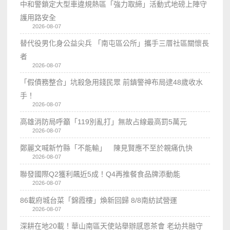
中和警鎖定大型車違規熱區「強力取締」活動式地磅上陣守
護用路安全
2026-08-07
替代役男化身公益尖兵 「南屯區公所」攜手三厝社區關懷長
者
2026-08-07
「假債務整合」坑殺急用錢民眾 前鎮警神布局逮48歲收水
手！
2026-08-07
高雄消防局呼籲「119別亂打」無故占線最高罰5萬元
2026-08-07
鄭麗文喊新竹縣「不能輸」 陳見賢應不至於親痛仇快
2026-08-07
聯發國際Q2獲利飆近5成！Q4再推餐食品牌添動能
2026-08-07
86載府城台菜「錦霞樓」煥新回歸 8/8南紡試營運
2026-08-07
深耕在地20載！華山南區天使站舉辦感恩茶會 老幼共融守