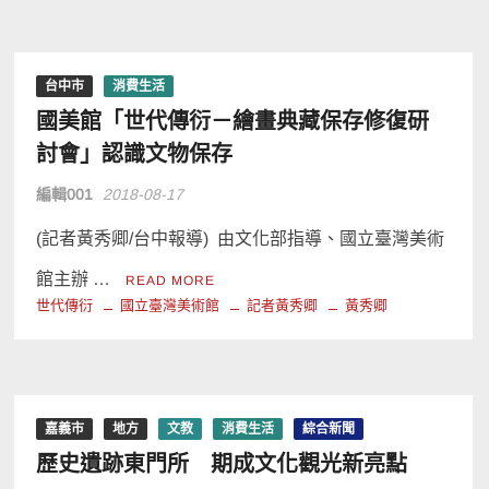
台中市
消費生活
國美館「世代傳衍－繪畫典藏保存修復研
討會」認識文物保存
編輯001
2018-08-17
(記者黃秀卿/台中報導) 由文化部指導、國立臺灣美術
館主辦 …
READ MORE
世代傳衍
國立臺灣美術館
記者黃秀卿
黃秀卿
嘉義市
地方
文教
消費生活
綜合新聞
歷史遺跡東門所 期成文化觀光新亮點