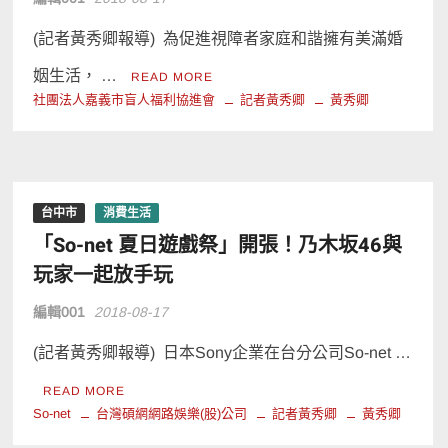
(記者黃秀卿報導) 為促進視障者家庭和諧擁有美滿婚
姻生活， …
READ MORE
社團法人嘉義市盲人福利協進會
記者黃秀卿
黃秀卿
台中市
消費生活
「So-net 夏日遊戲祭」開張！乃木坂46與
玩家一起放手玩
編輯001
2018-08-17
(記者黃秀卿報導) 日本Sony企業在台分公司So-net …
READ MORE
So-net
台灣碩網網路娛樂(股)公司
記者黃秀卿
黃秀卿