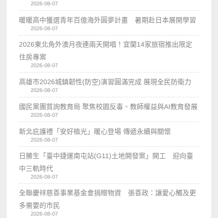
2026-08-07
暖暖高中獲選青年百億海外圓夢計畫 暑期赴日本展開學習
2026-08-07
2026東北角外澳月夜連兩天開唱！宜蘭14家旅宿推出限定
住房專案
2026-08-07
高雄市2026城鎮韌性(防空)演習圓滿完成 展現全民防衛力
2026-08-07
國民黨團質詢教育局 聚焦校園反毒、教師權益與AI教育發展
2026-08-07
新北庇護禮「安好植光」暖心登場 傳遞永續與關懷
2026-08-07
日勝生「臺中捷運南屯站(G11)土地開發案」開工 迎向臺
中三軌時代
2026-08-07
全聯慶祥慈善事業基金會捐贈物資 張善政：讓愛心觸及更
多需要的市民
2026-08-07