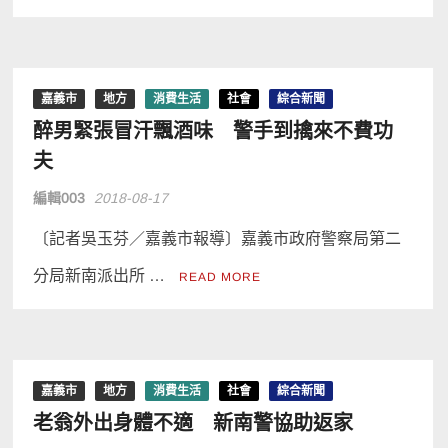
嘉義市
地方
消費生活
社會
綜合新聞
醉男緊張冒汗飄酒味 警手到擒來不費功
夫
編輯003
2018-08-17
〔記者吳玉芬／嘉義市報導〕嘉義市政府警察局第二
分局新南派出所 …
READ MORE
嘉義市
地方
消費生活
社會
綜合新聞
老翁外出身體不適 新南警協助返家