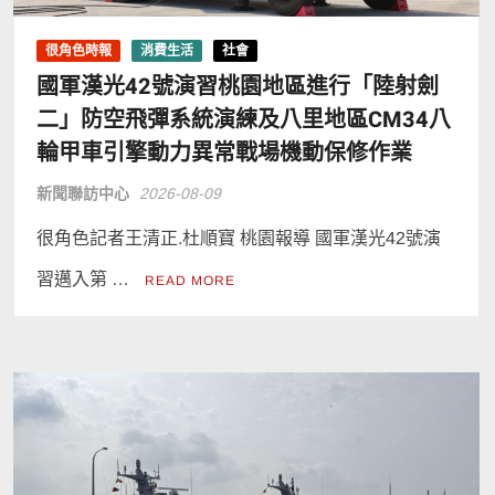
很角色時報
消費生活
社會
國軍漢光42號演習桃園地區進行「陸射劍
二」防空飛彈系統演練及八里地區CM34八
輪甲車引擎動力異常戰場機動保修作業
新聞聯訪中心
2026-08-09
很角色記者王清正.杜順寶 桃園報導 國軍漢光42號演
習邁入第 …
READ MORE