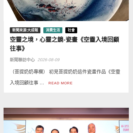
新聞來源:大成報
消費生活
社會
空靈之境，心靈之鏡-瓷畫《空𩆜入境回顧
往事》
新聞聯訪中心
2026-08-09
（菩提奶奶專欄） 初見菩提奶奶這件瓷畫作品《空𩆜
入境回顧往事 …
READ MORE