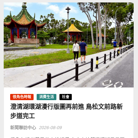
很角色時報
消費生活
社會
澄清湖環湖漫行版圖再前進 鳥松文前路新
步道完工
新聞聯訪中心
2026-08-09