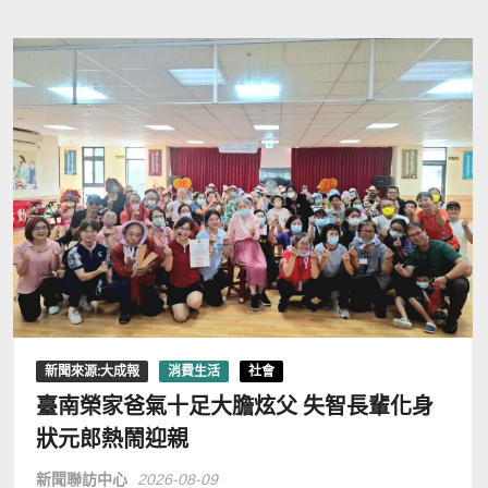
新聞來源:大成報
消費生活
社會
臺南榮家爸氣十足大膽炫父 失智長輩化身
狀元郎熱鬧迎親
新聞聯訪中心
2026-08-09