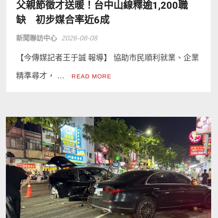
父親節徵才送暖！台中山線釋逾1,200職
缺 初步媒合率近6成
新聞聯訪中心
2026-08-08
【今傳媒記者王于誠 報導】 協助市民順利就業、企業
精準尋才， …
READ MORE