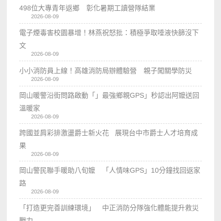
498位大專青年返鄉 彰化暑期工讀營隊結業
2026-08-09
電子煙毒害校園暴增！林燕祝怒批：積極爭取唾液快篩沒下
文
2026-08-09
小小消防員上線！高雄消防局辦體驗營 親子闖關學防災
2026-08-09
岡山暖警沿街問路啟動「」最強鄉親GPS」秒認出阿嬤送回
溫暖家
2026-08-09
跨國並肩彩排激盪爵士新火花 展現台中市爵士人才培育成
果
2026-08-09
岡山警民聯手暖助八旬嬤 「人情味GPS」10分鐘找回返家
路
2026-08-09
「打造更完善訓練環境」 中正消防分隊強化體能提升救災
戰力