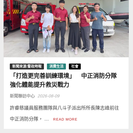
新聞來源:警政時報
消費生活
社會
「打造更完善訓練環境」 中正消防分隊
強化體能提升救災戰力
新聞聯訪中心
2026-08-09
許睿慈議員服務團隊與八斗子派出所所長陳志峰前往
中正消防分隊， …
READ MORE