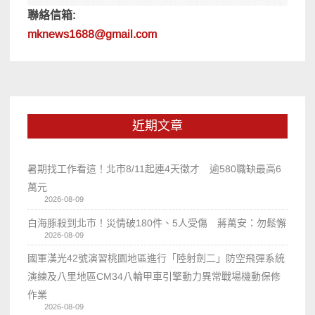
聯絡信箱:
mknews1688@gmail.com
近期文章
暑期找工作看這！北市8/11起連4天徵才 逾580職缺最高6
萬元
2026-08-09
白海豚殺到北市！災情破180件、5人受傷 蔣萬安：勿鬆懈
2026-08-09
國軍漢光42號演習桃園地區進行「陸射劍二」防空飛彈系統
演練及八里地區CM34八輪甲車引擎動力異常戰場機動保修
作業
2026-08-09