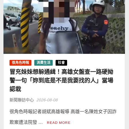
很角色時報
消費生活
社會
冒充妹妹想躲通緝！高雄女盤查一路硬拗
警一句「妳到底是不是我要找的人」當場
認栽
新聞聯訪中心
2026-08-08
很角色時報記者胡斌高雄報導 高雄一名陳姓女子因詐
欺案遭法院發 …
READ MORE