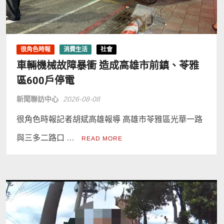
很角色時報
消費生活
社會
車輛機械故障暴衝 造成高雄市前鎮、苓雅
區600戶停電
新聞聯訪中心
2026-08-08
很角色時報記者胡斌高雄報導 高雄市苓雅區光華一路
與三多二路口 …
READ MORE