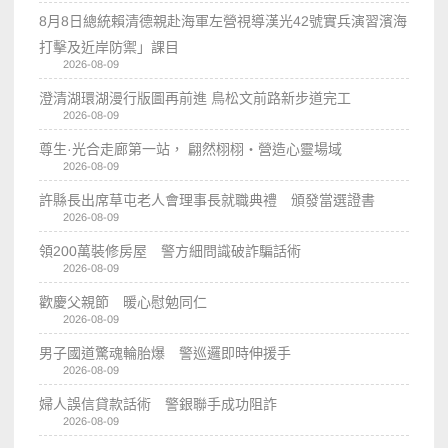
8月8日總統賴清德親赴海軍左營視導漢光42號實兵演習濱海
打擊及近岸防禦」課目
2026-08-09
澄清湖環湖漫行版圖再前進 鳥松文前路新步道完工
2026-08-09
尊生·光合走廊第一站， 翩然栩栩・營造心靈場域
2026-08-09
許縣長出席草屯老人會理事長就職典禮 頒發當選證書
2026-08-09
領200萬裝修房屋 警方細問識破詐騙話術
2026-08-09
歡慶父親節 暖心慰勉同仁
2026-08-09
男子國道驚魂輪胎爆 警巡邏即時伸援手
2026-08-09
婦人誤信貸款話術 警銀聯手成功阻詐
2026-08-09