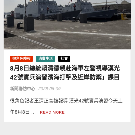
很角色時報
消費生活
社會
8月8日總統賴清德親赴海軍左營視導漢光
42號實兵演習濱海打擊及近岸防禦」課目
新聞聯訪中心
2026-08-09
很角色記者王清正高雄報導 漢光42號實兵演習今天上
午8月8日 …
READ MORE