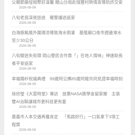
父親節廟埕相聚好溫馨 關山分局赴瑞豐村熱情宣導防詐交安
2026-08-09
八旬老翁深夜迷途 暖警護送返家
2026-08-09
白海豚颱風外圍環流導致海水倒灌 基隆廟口夜市週邊淹水
至少30公分
2026-08-09
八旬嬤迷失街頭 岡山警民合作靠「」在地人情味」神速助長
者平安返家
2026-08-09
幸福婚紗祝福典禮 99歲阿公𢹂85歲阿嬤共同見證幸福時刻
2026-08-09
徐欣瑩《大雲時堂》專訪 放棄NASA獎學金留家鄉 主張
雙AI治縣讓城市更科技更有愛
2026-08-09
嘉義市人本交通再獲肯定 「馬路好行」一口氣拿下3項工
程獎
2026-08-09