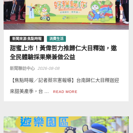
新聞來源:焦點時報
消費生活
甜蜜上市！黃偉哲力推歸仁大目釋迦，邀
全民體驗採果樂兼做公益
新聞聯訪中心
2026-08-08
【焦點時報／記者蔡宗憲報導】台南歸仁大目釋迦迎
來甜美產季，台 …
READ MORE