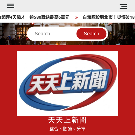
Skip
to
徵才 逾580職缺最高6萬元
白海豚殺到北市！災情破180件、5
content
Search
天天上新聞
整合、閱讀、分享