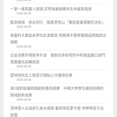
一筆一墨寫盡人間情 莊秀珠墨韻暈染生命最美風景
2026-08-06
能高越嶺 安全同行 颱風季登山「撤退是最勇敢的決定」
2026-08-06
南臺科大產設系學生赴澳實習 用精湛手藝修復精品跨越語言
隔閡
2026-08-06
公益消費市場競爭升溫 喜憨兒多款特色中秋禮盒籲公部門
落實優先採購政策
2026-08-06
雲林榮欣志工居家打掃貼心守護榮民眷
2026-08-06
第2屆鈣鈦礦校園創新應用競賽 中華大學學生展現亮眼的
跨域創新成果
2026-08-06
茂林情人谷溫泉化身水樂園 暑假限定夏令營 快帶帶孩子去
放電