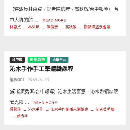
（特派員林惠貞、記者陳信宏、高秋敏/台中報導） 台
中大坑的麒 …
READ MORE
林惠貞
林炎燦
陳信宏
高秋敏
麒麟峰溫泉會館
台中市
影視.娛樂
消費生活
沁木手作手工筆體驗課程
編輯001
2018-01-30
(記者黃秀卿/台中報導) 沁木生活窗意，沁木帶領您跟
著光陰 …
READ MORE
慢聚落
沁木手作
沁木手作創辦人謝錦慶
記者黃秀卿
黃秀卿