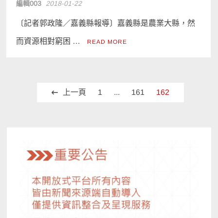
編輯003
2018-01-22
〔記者郭政隆／嘉義縣報導〕嘉義縣是農業大縣，然
而資源相對窮困 …
READ MORE
文
上一頁
1
...
161
162
章
分
頁