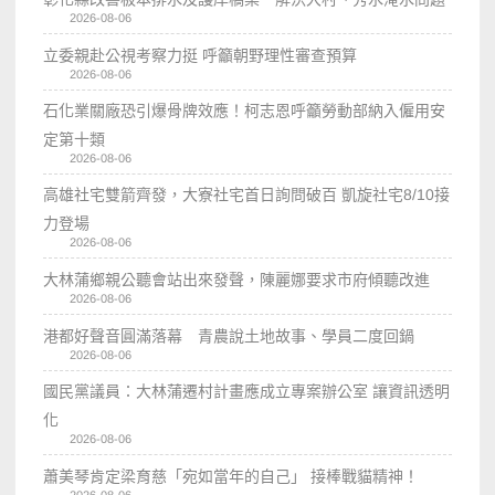
2026-08-06
立委親赴公視考察力挺 呼籲朝野理性審查預算
2026-08-06
石化業關廠恐引爆骨牌效應！柯志恩呼籲勞動部納入僱用安
定第十類
2026-08-06
高雄社宅雙箭齊發，大寮社宅首日詢問破百 凱旋社宅8/10接
力登場
2026-08-06
大林蒲鄉親公聽會站出來發聲，陳麗娜要求市府傾聽改進
2026-08-06
港都好聲音圓滿落幕 青農說土地故事、學員二度回鍋
2026-08-06
國民黨議員：大林蒲遷村計畫應成立專案辦公室 讓資訊透明
化
2026-08-06
蕭美琴肯定梁育慈「宛如當年的自己」 接棒戰貓精神！
2026-08-06