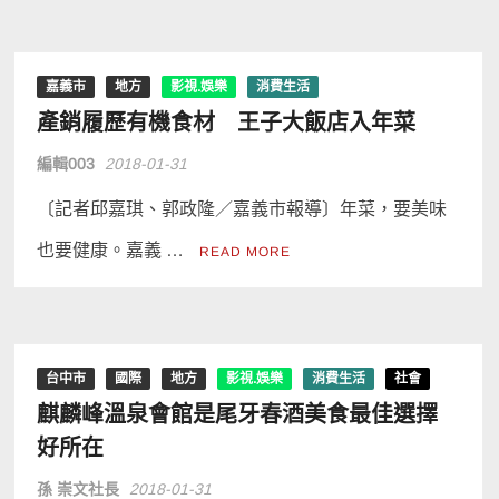
嘉義市
地方
影視.娛樂
消費生活
產銷履歷有機食材 王子大飯店入年菜
編輯003
2018-01-31
〔記者邱嘉琪、郭政隆／嘉義市報導〕年菜，要美味
也要健康。嘉義 …
READ MORE
台中市
國際
地方
影視.娛樂
消費生活
社會
麒麟峰溫泉會館是尾牙春酒美食最佳選擇
好所在
孫 崇文社長
2018-01-31