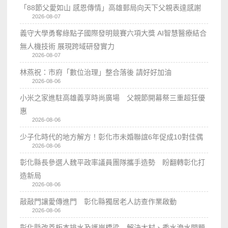
「88節父愛如山 感恩傳情」高雄郵局向天下父親表達感謝
2026-08-07
義守大學勇奪綠點子國際發明競賽六項大獎 AI智慧醫療結合
無人機技術 展現跨域研發實力
2026-08-07
林燕祝：市府「數位治理」整合落後 請好好加油
2026-08-06
小米之家進駐高雄義享時尚廣場 父親節開幕祭三重超狂優
惠
2026-08-06
少子化時代的地方解方！彰化市未婚聯誼6年促成10對佳偶
2026-08-06
彰化縣長參選人魏平政率議員團隊攜手造勢 盼翻轉彰化打
造新局
2026-08-06
敲敲門讓愛傳進門 彰化縣獨居老人訪查作業啟動
2026-08-06
彰化縣改善板本排水及護岸橋梁 解決大村、秀水淹水問題