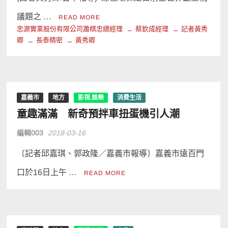
議題之 …
READ MORE
忠源實業股份有限公司蕭棋忠總經理
蔡欽成經理
記者黃秀
卿
長泰精密
黃秀卿
嘉義市
地方
影視.娛樂
消費生活
童趣滿滿 新奇預拌車扭蛋機引人潮
編輯003
2018-03-16
〔記者邱嘉琪、郭政隆／嘉義市報導〕嘉義市遠百門
口於16日上午 …
READ MORE