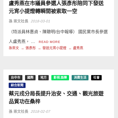
盧秀燕在市議員參選人張彥彤陪同下發送
元宵小提燈轉瞬間被索取一空
孫 崇文社長
2018-03-01
（特派員林惠貞、陳聰明/台中報導） 國民黨市長參選
人盧秀燕， …
READ MORE
孫崇文
張彥彤
發送元宵小提燈
盧秀燕
台中市
國際
地方
影視.娛樂
消費生活
社會
綜合新聞
蔡元戎分局長提升治安、交通、觀光旅遊
品質功在桑梓
孫 崇文社長
2018-02-07