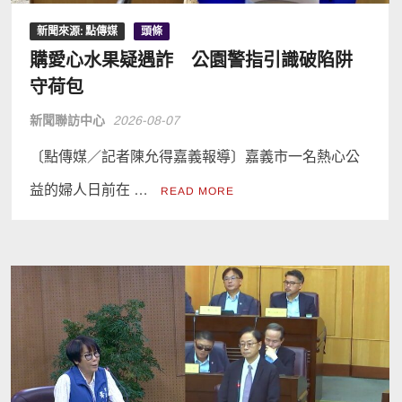
新聞來源: 點傳媒
頭條
購愛心水果疑遇詐 公園警指引識破陷阱
守荷包
新聞聯訪中心
2026-08-07
〔點傳媒／記者陳允得嘉義報導〕嘉義市一名熱心公
益的婦人日前在 …
READ MORE