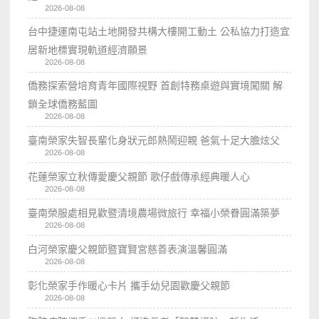
2026-08-08
台中捷運南屯站土地開發共構大樓開工動土 公私協力打造宜
居新地標實現軌道經濟願景
2026-08-08
僑務探索營培育青年國際視野 首創特務桌遊與實境闖關 解
鎖全球僑務藍圖
2026-08-08
臺南榮家失智長輩化身狀元郎熱鬧迎親 爸氣十足大膽炫父
2026-08-08
花蓮榮家立秋傳愛慶父親節 歌仔戲傳承經典暖人心
2026-08-08
臺南榮服處相見歡暨清境農場微旅行 幸福小榮眷圓滿築夢
2026-08-08
白河榮家慶父親節暨寶賢宮慈善表演溫馨圓滿
2026-08-08
彰化榮家手作暖心卡片 攜手幼兒園歡慶父親節
2026-08-08