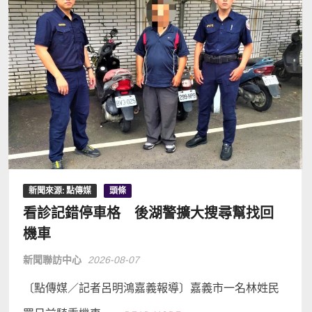
新聞來源: 點傳媒
頭條
看診記錯停車格 後湖警擴大搜尋幫找回
機車
新聞聯訪中心
2026-08-07
〔點傳媒／記者呂明鴻嘉義報導〕嘉義市一名林姓民