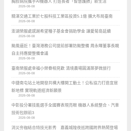
胸腔病院攜手AI機器人 打造長者「智慧護肺」新生活
2026-08-08
精湛交通工業於七股科技工業區投資5.1億 擴大布局臺南
2026-08-08
澎湖榮服處感謝希望種子基金會捐助學金 讓愛菊島延續
2026-08-08
颱風逼近！臺灣港務公司提前部署防颱整備 周永暉董事長親
自主持應變整備會議
2026-08-08
臺南榮服處幸福小榮眷相見歡 清境農場圓滿築夢微旅行
2026-08-08
中捷南屯站土地開發共構大樓開工動土！公私協力打造宜居
新地標 實現軌道經濟新願景
2026-08-08
中彰投分署技能選手全國賽表現亮眼 機器人系統整合、汽車
技術包辦前3
2026-08-08
消災夯枷結合特技光影秀 嘉義城隍夜巡跨國跨界熱鬧登場