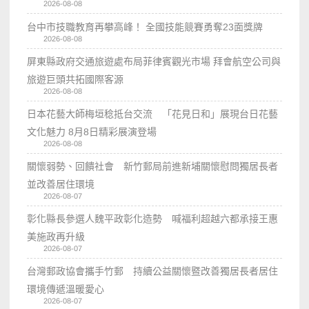
2026-08-08
台中市技職教育再攀高峰！ 全國技能競賽勇奪23面獎牌
2026-08-08
屏東縣政府交通旅遊處布局菲律賓觀光市場 拜會航空公司與
旅遊巨頭共拓國際客源
2026-08-08
日本花藝大師梅垣稔抵台交流 「花見日和」展現台日花藝
文化魅力 8月8日精彩展演登場
2026-08-08
關懷弱勢、回饋社會 新竹郵局前進新埔關懷慰問獨居長者
並改善居住環境
2026-08-07
彰化縣長參選人魏平政彰化造勢 喊福利超越六都承接王惠
美施政再升級
2026-08-07
台灣郵政協會攜手竹郵 持續公益關懷暨改善獨居長者居住
環境傳遞溫暖愛心
2026-08-07