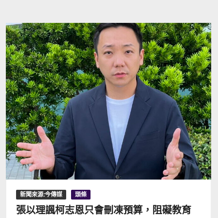
新聞來源:今傳媒
頭條
張以理諷柯志恩只會刪凍預算，阻礙教育