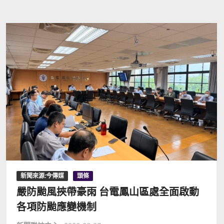
新聞來源:今傳媒
頭條
嚴防颱風挾帶豪雨 台電鳳山區處全面啟動
各項防颱應變機制