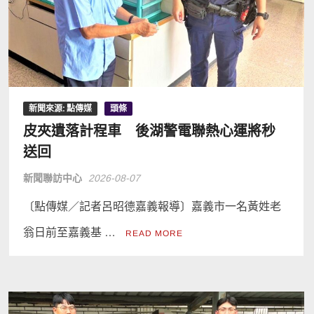
新聞來源: 點傳媒
頭條
皮夾遺落計程車 後湖警電聯熱心運將秒
送回
新聞聯訪中心
2026-08-07
〔點傳媒／記者呂昭德嘉義報導〕嘉義市一名黃姓老
翁日前至嘉義基 …
READ MORE