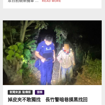
眾日前騎乘機車 …
READ MORE
新聞來源: 點傳媒
頭條
掉皮夾不敢獨找 長竹警暗巷摸黑找回