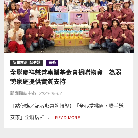
新聞來源: 點傳媒
頭條
全聯慶祥慈善事業基金會捐贈物資 為弱
勢家庭提供實質支持
新聞聯訪中心
2026-08-07
【點傳媒／記者彭慧婉報導】「全心愛桃園，聯手送
安家」全聯慶祥 …
READ MORE