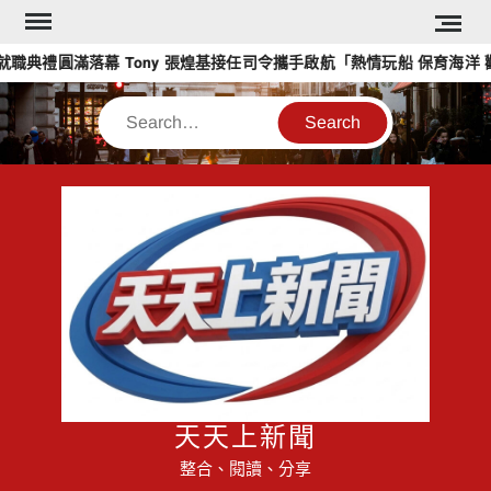
Skip
to
圓滿落幕 Tony 張煌基接任司令攜手啟航「熱情玩船 保育海洋 歡樂聯誼
content
Search
天天上新聞
整合、閱讀、分享