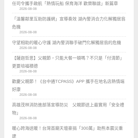
任司令攜手啟航「熱情玩船 保育海洋 歡樂聯誼」新篇章
2026-08-08
「溫馨鄰里互助防護網」宣導奏效 湖內警消合力化解獨居翁
危機
2026-08-08
守望相助的暖心守護 湖內警消聯手破門化解獨居翁的危機
2026-08-08
【薩迦哲思】父親節，只能大餐一頓嗎？不只是「付清節」
更要培福積德
2026-08-08
歡慶父親節！《台中通TCPASS》APP 攜手在地名店熱情端
好康
2026-08-08
高雄茂林消防進部落宣導防災 父親節送上最實用「安全禮
物」
2026-08-08
暖心跨海送暖！台灣首廟天壇豪捐「300萬」助熊本震災重
建