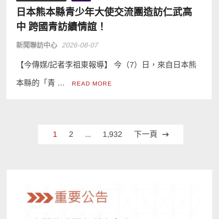
日本熊本縣青少年大使交流團造訪仁武高
中 跨國青訪續情誼！
新聞聯訪中心
2026-08-07
【今傳媒/記者李祖東報導】 今（7）日，來自日本熊
本縣的「青 …
READ MORE
文
1
2
...
1,932
下一頁
章
分
頁