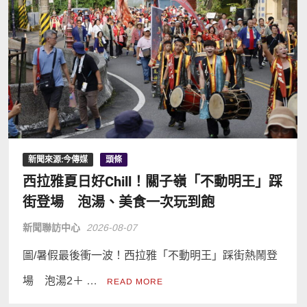
新聞來源:今傳媒
頭條
西拉雅夏日好Chill！關子嶺「不動明王」踩
街登場 泡湯、美食一次玩到飽
新聞聯訪中心
2026-08-07
圖/暑假最後衝一波！西拉雅「不動明王」踩街熱鬧登
場 泡湯2＋ …
READ MORE