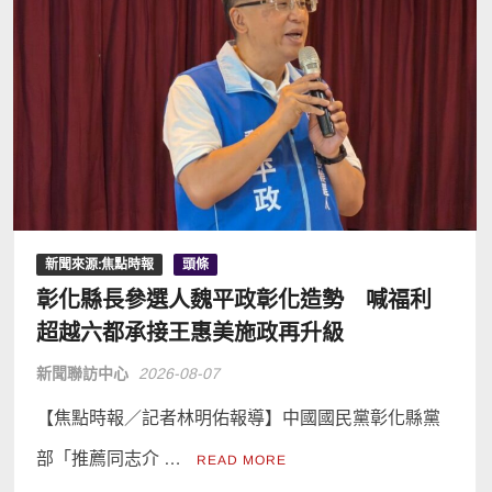
新聞來源:焦點時報
頭條
彰化縣長參選人魏平政彰化造勢 喊福利
超越六都承接王惠美施政再升級
新聞聯訪中心
2026-08-07
【焦點時報／記者林明佑報導】中國國民黨彰化縣黨
部「推薦同志介 …
READ MORE