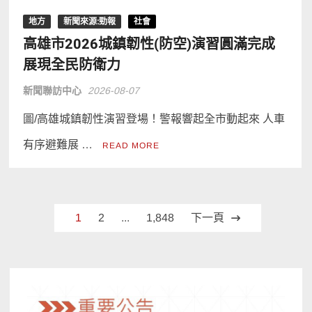
地方
新聞來源:勁報
社會
高雄市2026城鎮韌性(防空)演習圓滿完成
展現全民防衛力
新聞聯訪中心
2026-08-07
圖/高雄城鎮韌性演習登場！警報響起全市動起來 人車
有序避難展 …
READ MORE
文
1
2
...
1,848
下一頁
章
分
頁