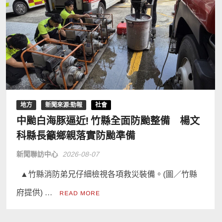
地方
新聞來源:勁報
社會
中颱白海豚逼近! 竹縣全面防颱整備 楊文
科縣長籲鄉親落實防颱準備
新聞聯訪中心
2026-08-07
▲竹縣消防弟兄仔細檢視各項救災裝備。(圖／竹縣
府提供) …
READ MORE