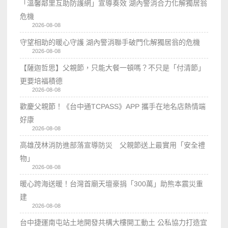
「溫馨鄰里互助防護網」宣導奏效 湖內警消合力化解獨居翁
危機
2026-08-08
守望相助的暖心守護 湖內警消聯手破門化解獨居翁的危機
2026-08-08
【薩迦哲思】父親節，只能大餐一頓嗎？不只是「付清節」
更要培福積德
2026-08-08
歡慶父親節！《台中通TCPASS》APP 攜手在地名店熱情端
好康
2026-08-08
高雄茂林消防進部落宣導防災 父親節送上最實用「安全禮
物」
2026-08-08
暖心跨海送暖！台灣首廟天壇豪捐「300萬」助熊本震災重
建
2026-08-08
台中捷運南屯站土地開發共構大樓開工動土 公私協力打造宜