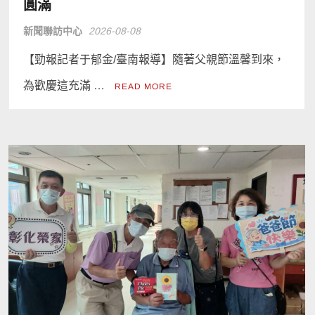
圓滿
新聞聯訪中心
2026-08-08
【勁報記者于郁金/臺南報導】隨著父親節溫馨到來，
為歡慶這充滿 …
READ MORE