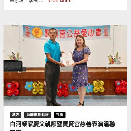
畫辦理「幸福 …
READ MORE
地方
新聞來源:勁報
社會
白河榮家慶父親節暨寶賢宮慈善表演溫馨