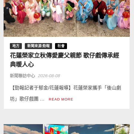
地方
新聞來源:勁報
社會
花蓮榮家立秋傳愛慶父親節 歌仔戲傳承經
典暖人心
新聞聯訪中心
2026-08-08
【勁報記者于郁金/花蓮報導】花蓮榮家攜手「後山劇
坊」歌仔戲團 …
READ MORE