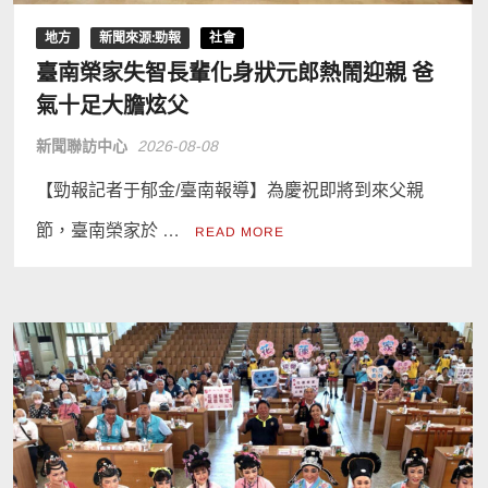
地方
新聞來源:勁報
社會
臺南榮家失智長輩化身狀元郎熱鬧迎親 爸
氣十足大膽炫父
新聞聯訪中心
2026-08-08
【勁報記者于郁金/臺南報導】為慶祝即將到來父親
節，臺南榮家於 …
READ MORE