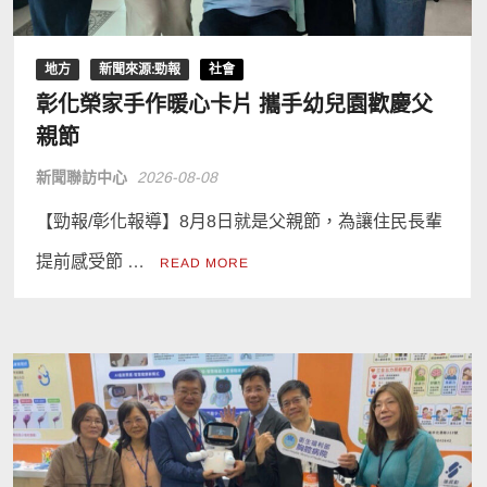
地方
新聞來源:勁報
社會
彰化榮家手作暖心卡片 攜手幼兒園歡慶父
親節
新聞聯訪中心
2026-08-08
【勁報/彰化報導】8月8日就是父親節，為讓住民長輩
提前感受節 …
READ MORE