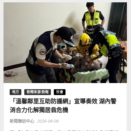
地方
新聞來源:勁報
社會
「溫馨鄰里互助防護網」宣導奏效 湖內警
消合力化解獨居翁危機
新聞聯訪中心
2026-08-08