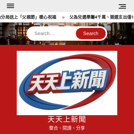
Skip
to
上「父親節」暖心祝福
父為兒選舉籌4千萬、競選支出僅1810萬
content
Search
天天上新聞
整合、閱讀、分享