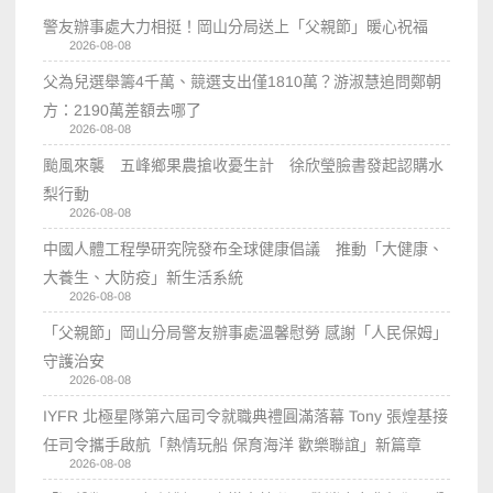
警友辦事處大力相挺！岡山分局送上「父親節」暖心祝福
2026-08-08
父為兒選舉籌4千萬、競選支出僅1810萬？游淑慧追問鄭朝
方：2190萬差額去哪了
2026-08-08
颱風來襲 五峰鄉果農搶收憂生計 徐欣瑩臉書發起認購水
梨行動
2026-08-08
中國人體工程學研究院發布全球健康倡議 推動「大健康、
大養生、大防疫」新生活系統
2026-08-08
「父親節」岡山分局警友辦事處溫馨慰勞 感謝「人民保姆」
守護治安
2026-08-08
IYFR 北極星隊第六屆司令就職典禮圓滿落幕 Tony 張煌基接
任司令攜手啟航「熱情玩船 保育海洋 歡樂聯誼」新篇章
2026-08-08