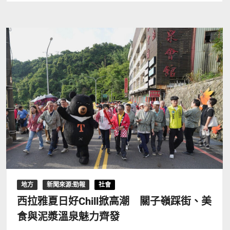
地方
新聞來源:勁報
社會
西拉雅夏日好Chill掀高潮 關子嶺踩街、美
食與泥漿溫泉魅力齊發