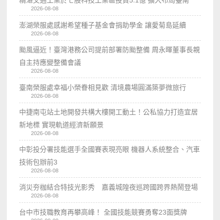
精湛交通工業於七股科技工業區投資5.1億 擴大布局臺南
2026-08-08
澎湖榮服處感謝希望種子基金會捐助學金 讓愛菊島延續
2026-08-08
颱風逼近！臺灣港務公司提前部署防颱整備 周永暉董事長親
自主持應變整備會議
2026-08-08
臺南榮服處幸福小榮眷相見歡 清境農場圓滿築夢微旅行
2026-08-08
中捷南屯站土地開發共構大樓開工動土！公私協力打造宜居
新地標 實現軌道經濟新願景
2026-08-08
中彰投分署技能選手全國賽表現亮眼 機器人系統整合、汽車
技術包辦前3
2026-08-08
消災夯枷結合特技光影秀 嘉義城隍夜巡跨國跨界熱鬧登場
2026-08-08
台中市技職教育再攀高峰！ 全國技能競賽勇奪23面獎牌