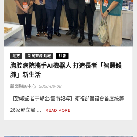
地方
新聞來源:勁報
社會
胸腔病院攜手AI機器人 打造長者「智慧護
肺」新生活
新聞聯訪中心
2026-08-08
【勁報記者于郁金/臺南報導】衛福部醫福會首度統籌
26家部立醫 …
READ MORE