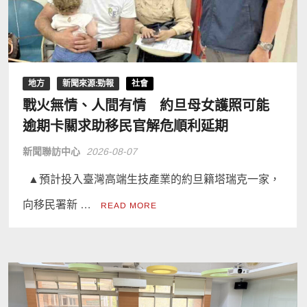
地方
新聞來源:勁報
社會
戰火無情、人間有情 約旦母女護照可能
逾期卡關求助移民官解危順利延期
新聞聯訪中心
2026-08-07
▲預計投入臺灣高端生技產業的約旦籍塔瑞克一家，
向移民署新 …
READ MORE