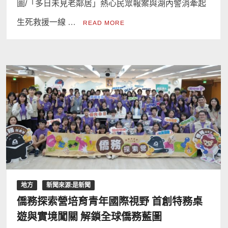
圖/「多日未見老鄰居」熱心民眾報案與湖內警消牽起
生死救援一線 …
READ MORE
地方
新聞來源:是新聞
僑務探索營培育青年國際視野 首創特務桌
遊與實境闖關 解鎖全球僑務藍圖