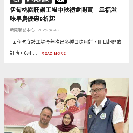
地方
新聞來源:勁報
社會
伊甸桃園庇護工場中秋禮盒開賣 幸福滋
味早鳥優惠9折起
新聞聯訪中心
2026-08-07
▲伊甸庇護工場今年推出多種口味月餅，即日起開放
訂購，8月 …
READ MORE