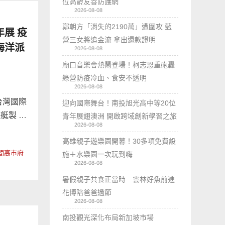
位高齡友善防護網
2026-08-08
鄭朝方「消失的2190萬」遭圍攻 藍
展 疫
營三女將追金流 拿出還款證明
海洋派
2026-08-08
廟口音樂會熱鬧登場！柯志恩重砲轟
綠營防疫冷血、食安不透明
2026-08-08
台灣國際
迎向國際舞台！南投旭光高中等20位
艇製 …
青年展翅澳洲 開啟跨域創新學習之旅
2026-08-08
高雄親子遊樂園開幕！30多項免費設
間高市府
施＋水樂園一次玩到嗨
2026-08-08
暑假親子共食正當時 雲林好魚前進
花博陪爸爸過節
2026-08-08
南投觀光深化布局新加坡市場