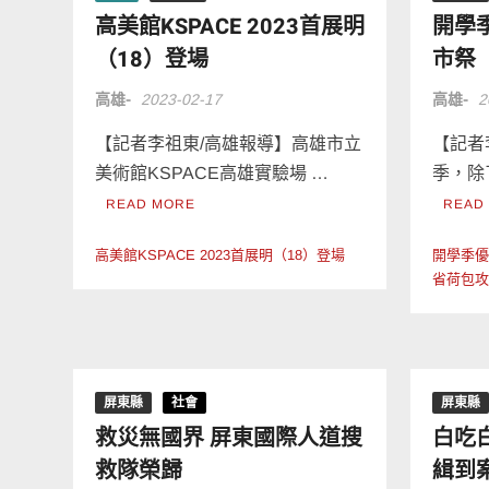
高美館KSPACE 2023首展明
開學季
（18）登場
市祭
高雄-
2023-02-17
高雄-
2
【記者李祖東/高雄報導】高雄市立
【記者
美術館KSPACE高雄實驗場 …
季，除
READ MORE
READ
高美館KSPACE 2023首展明（18）登場
開學季優惠
省荷包
屏東縣
社會
屏東縣
救災無國界 屏東國際人道搜
白吃
救隊榮歸
緝到