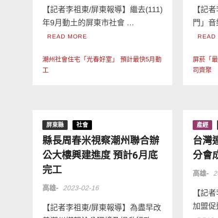
【記者李祖東/屏東報導】繼去(111)
【記者
年9月動土的屏東市社會 …
門」音
READ MORE
READ
潮州社會住宅「光春好室」 預計最快5月動
屏菸「最
工
司齊聚
屏東縣
社會
產經
縣長周春米視察潮州聯合辦
台灣
公大樓興建進度 預計6月底
分會
完工
高雄-
2
高雄-
2023-02-16
【記者
加盟促
【記者李祖東/屏東報導】為盡早改