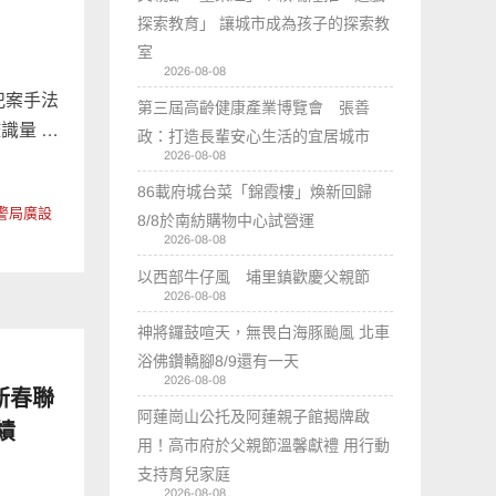
探索教育」 讓城市成為孩子的探索教
室
2026-08-08
犯案手法
第三屆高齡健康產業博覽會 張善
識量 …
政：打造長輩安心生活的宜居城市
2026-08-08
86載府城台菜「錦霞樓」煥新回歸
警局廣設
8/8於南紡購物中心試營運
2026-08-08
以西部牛仔風 埔里鎮歡慶父親節
2026-08-08
神將鑼鼓喧天，無畏白海豚颱風 北車
浴佛鑽轎腳8/9還有一天
2026-08-08
新春聯
阿蓮崗山公托及阿蓮親子館揭牌啟
績
用！高市府於父親節溫馨獻禮 用行動
支持育兒家庭
2026-08-08