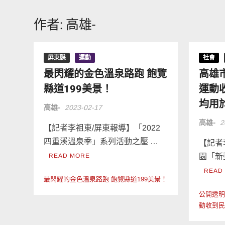
作者:
高雄-
屏東縣
運動
社會
最閃耀的金色溫泉路跑 飽覽
高雄
縣道199美景！
運動
均用
高雄-
2023-02-17
高雄-
2
【記者李祖東/屏東報導】「2022
四重溪溫泉季」系列活動之壓 …
【記者
READ MORE
園「新
READ
最閃耀的金色溫泉路跑 飽覽縣道199美景！
公開透
動收到民