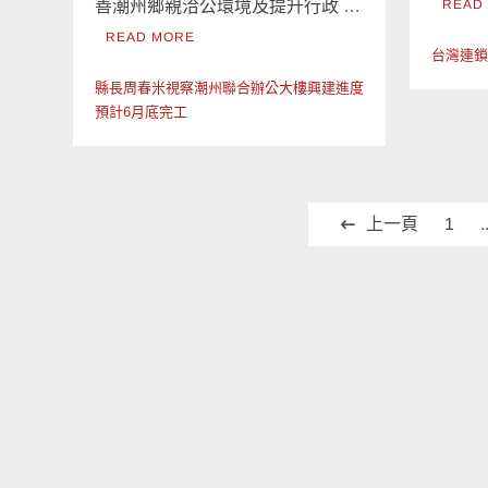
善潮州鄉親洽公環境及提升行政 …
READ
READ MORE
台灣連
縣長周春米視察潮州聯合辦公大樓興建進度
預計6月底完工
文
上一頁
1
.
章
分
頁