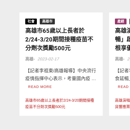
社會
高雄市
產經
高雄市65歲以上長者於
高雄
2/24-3/20期間接種疫苗不
暢」
分劑次獎勵500元
根享
高雄-
2023-02-17
高雄-
2
【記者李祖東/高雄報導】中央流行
【記者
疫情指揮中心表示，考量國內疫 …
食延暢
READ MORE
READ
高雄市65歲以上長者於2/24-3/20期間接種
高雄演
疫苗不分劑次獎勵500元
貨響應