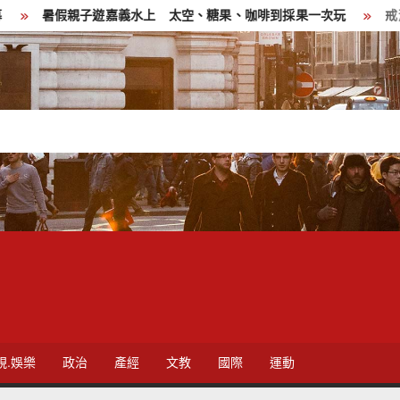
假親子遊嘉義水上 太空、糖果、咖啡到採果一次玩
戒菸守護全
視.娛樂
政治
產經
文教
國際
運動