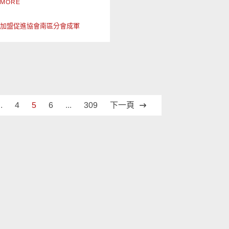
 MORE
鎖加盟促進協會南區分會成軍
..
4
5
6
...
309
下一頁