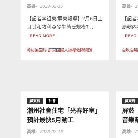
高雄-
2023-02-16
高雄-
2
【記者李祖東/屏東報導】2月6日土
【記者
耳其和敘利亞發生芮氏規模7 …
局轄內
READ MORE
READ
救災無國界 屏東國際人道搜救隊榮歸
白吃白喝
屏東縣
社會
屏東縣
潮州社會住宅「光春好室」
屏菸
預計最快5月動工
音樂
高雄-
2023-02-16
高雄-
2