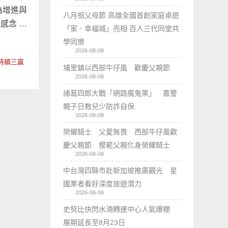
為增進與
八月祖父母節 高雄全國首創家庭桌遊
感念 …
「家．幸福城」亮相 百人三代同堂共
學同樂
2026-08-08
持續三贏
埔里鎮以西部牛仔風 歡慶父親節
2026-08-08
諸葛四郎大戰「網路魔鬼黨」 嘉警
親子日教兒少防詐自保
2026-08-08
榮耀騎士 父愛無畏 西部牛仔風歡
慶父親節 模範父親化身榮耀騎士
2026-08-08
中台灣四縣市赴新加坡推廣觀光 星
國業者看好深度旅遊潛力
2026-08-08
史努比快閃水湳轉運中心人氣爆棚
展期延長至8月23日