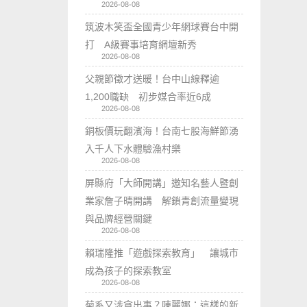
2026-08-08
筑波木笑盃全國青少年網球賽台中開
打 A級賽事培育網壇新秀
2026-08-08
父親節徵才送暖！台中山線釋逾
1,200職缺 初步媒合率近6成
2026-08-08
銅板價玩翻濱海！台南七股海鮮節湧
入千人下水體驗漁村樂
2026-08-08
屏縣府「大師開講」邀知名藝人暨創
業家詹子晴開講 解鎖青創流量變現
與品牌經營關鍵
2026-08-08
賴瑞隆推「遊戲探索教育」 讓城市
成為孩子的探索教室
2026-08-08
菊系又涉貪出事？陳麗娜：這樣的新