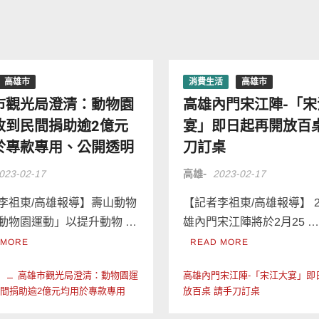
高雄市
消費生活
高雄市
市觀光局澄清：動物園
高雄內門宋江陣-「宋
收到民間捐助逾2億元
宴」即日起再開放百桌
於專款專用、公開透明
刀訂桌
023-02-17
高雄-
2023-02-17
李祖東/高雄報導】壽山動物
【記者李祖東/高雄報導】 2
動物園運動」以提升動物 …
雄內門宋江陣將於2月25 
 MORE
READ MORE
明
高雄市觀光局澄清：動物園運
高雄內門宋江陣-「宋江大宴」即
間捐助逾2億元均用於專款專用
放百桌 請手刀訂桌