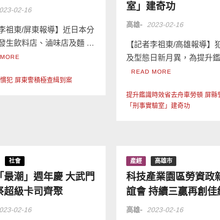
室」建奇功
023-02-16
高雄-
2023-02-16
李祖東/屏東報導】近日本分
發生飲料店、滷味店及麵 …
【記者李祖東/高雄報導】
 MORE
及型態日新月異，為提升鑑
READ MORE
慣犯 屏東警積極查緝到案
提升鑑識時效省去舟車勞頓 屏縣
「刑事實驗室」建奇功
社會
產經
高雄市
「最潮」週年慶 大武門
科技產業園區勞資政
祭超級卡司齊聚
誼會 持續三贏再創佳
023-02-16
高雄-
2023-02-16