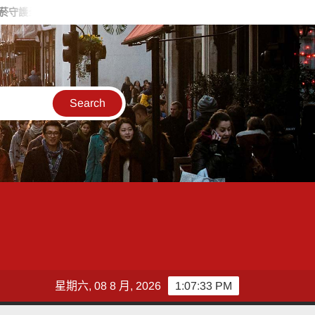
家健康 來嘉戒菸好禮獎不完
黃文醫師故居重啟變身「津本喫茶
星期六, 08 8 月, 2026
1:07:34 PM