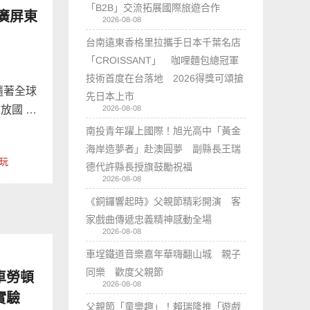
「B2B」交流拓展國際旅遊合作
廣屏東
2026-08-08
台南遠東香格里拉攜手日本千葉名店
「CROISSANT」 咖哩麵包總冠軍
技術首度在台落地 2026得獎可頌搶
隨著全球
先日本上市
放國 …
2026-08-08
南投青年躍上國際！旭光高中「黃金
海岸造夢者」赴澳圓夢 副縣長王瑞
好玩
德代許縣長授旗鼓勵祝福
2026-08-08
《銅鑼響起時》父親節精彩開演 客
家戲曲傳遞忠義精神感動全場
2026-08-08
車埕鐵道音樂嘉年華嗨翻山城 親子
同樂 歡度父親節
車勞頓
2026-08-08
實驗
父親節「童樂趣」！賴瑞隆推「遊戲