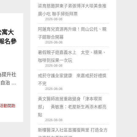
梁育慈邀屏東子弟張博洋大啖美食推
廣小吃 聯手掃街拜票
2026-08-08
阿蓮育兒資源再升級！崗山公托、親
公寓大
子館聯合開幕
報名參
2026-08-08
暑假親子遊嘉義水上 太空、糖果、
咖啡到採果一次玩
2026-08-08
為提升社
戒菸守護全家健康 來嘉戒菸好禮獎
自治 …
不完
2026-08-08
黃文醫師故居重啟變身「津本喫茶
選活動開跑
部」 黃敏惠：老屋新生再添木都亮
點
2026-08-08
新樓醫深入社區首攜復興里 打造全方