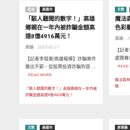
政治
高雄市
文教
「駭人聽聞的數字！」高雄
魔法
鄉親在一年內被詐騙金額高
色彩
達8億4916萬元！
高雄-
2
高雄-
2023-02-17
【記者
處開春
【記者李祖東/高雄報導】詐騙案件
層出不窮，從股票投資詐騙到冒 …
READ
READ MORE
魔法森林
睛
「駭人聽聞的數字！」高雄鄉親在一年內被
詐騙金額高達8億4916萬元！
文教
高雄市
屏東縣