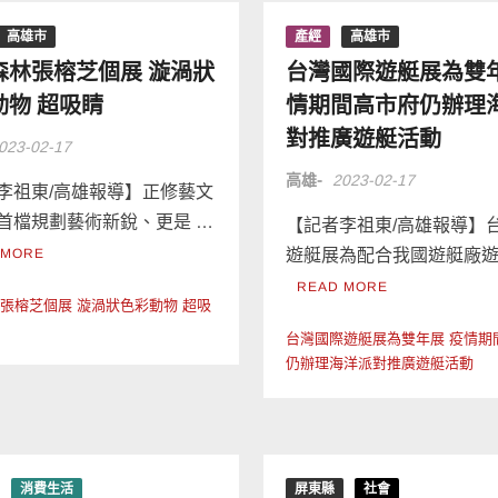
高雄市
產經
高雄市
森林張榕芝個展 漩渦狀
台灣國際遊艇展為雙年
動物 超吸睛
情期間高市府仍辦理
對推廣遊艇活動
023-02-17
高雄-
2023-02-17
李祖東/高雄報導】正修藝文
首檔規劃藝術新銳、更是 …
【記者李祖東/高雄報導】
 MORE
遊艇展為配合我國遊艇廠遊
READ MORE
張榕芝個展 漩渦狀色彩動物 超吸
台灣國際遊艇展為雙年展 疫情期
仍辦理海洋派對推廣遊艇活動
消費生活
屏東縣
社會