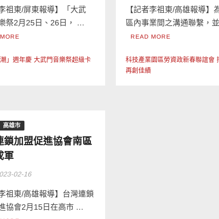
李祖東/屏東報導】「大武
【記者李祖東/高雄報導】
樂祭2月25日、26日， …
區內事業間之溝通聯繫，並
 MORE
READ MORE
潮」週年慶 大武門音樂祭超級卡
科技產業園區勞資政新春聯誼會 
再創佳績
高雄市
連鎖加盟促進協會南區
成軍
023-02-16
李祖東/高雄報導】台灣連鎖
進協會2月15日在高市 …