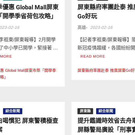
優惠 Global Mall屏東
屏東縣府率團赴泰 推
「開學季省荷包攻略」
Go好玩
023-02-16
高雄-
2023-02-16
李祖東/屏東報導】2月開學
【記者李祖東/屏東報導】
了中小學已開學，緊接著 …
新冠疫情趨緩，各國紛紛開
 MORE
READ MORE
 Global Mall屏東市祭「開學季
屏東縣府率團赴泰 推廣屏東Go
攻略」
綜合新聞
屏東縣
綜合新聞
白喝慣犯 屏東警積極查
提升鑑識時效省去舟
案
屏縣警局廣設「刑事