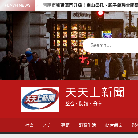
Skip
街拜票
FLASH NEWS
阿蓮育兒資源再升級！崗山公托、親子館聯合開幕
暑
to
content
Search
天天上新聞
整合、閱讀、分享
社會
地方
專題
消費生活
綜合新聞
影