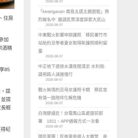
2026-08-07
「kivangavan 南島五感主題遊程」熱
、住房
烈報名中 邀請民眾深度探索大武山
2026-08-07
中東戰火影響申辦護照 移民署竹市
參加
站助約旦學者妻女取得新護照順利留
供酒精
臺
2026-08-07
中正地下道排水溝夜間清淤 水利局:
享85
請用路人減速慢行
2026-08-07
戰火無情約旦母女護照卡關 移民官
景，提
有情一路陪伴化解危機
，並提
2026-08-07
家長輕
白海豚逼近！台電鳳山區處提前部
署 1911、APP通報方式一次看
2026-08-07
值得紀
國民黨團：民進黨參選人大撒幣 是