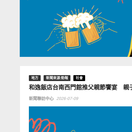
地方
新聞來源:勁報
社會
和逸飯店台南西門館推父親節饗宴 親
新聞聯訪中心
2026-07-09