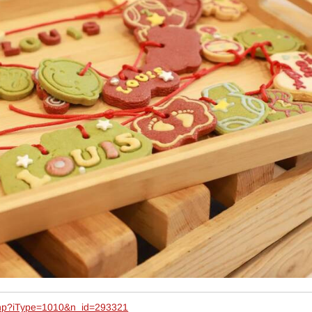
php?iType=1010&n_id=293321