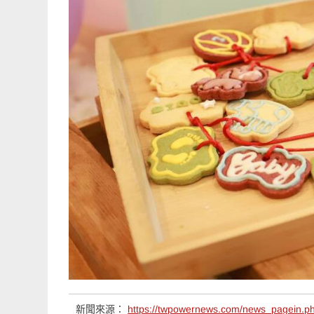
新聞來源：
https://twpowernews.com/news_pagein.