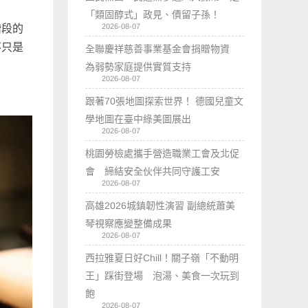
「類固醇式」政見、債留子孫！
2026-08-07
階段的
不只是
全聯慶祥慈善事業基金會捐贈物資
為弱勢家庭提供實質支持
2026-08-07
跟著70張地圖探索世界！ 德國兒童文
學地圖在臺中綠美圖展出
2026-08-07
桃園勞檢處攜手營造職業工會及北促
會 締結安全伙伴共同守護工安
2026-08-07
高雄2026城鎮韌性演習 副總統蕭美
琴視察應變整備成果
2026-08-07
西拉雅夏日好Chill！關子嶺「不動明
王」踩街登場 泡湯、美食一次玩到
飽
2026-08-07