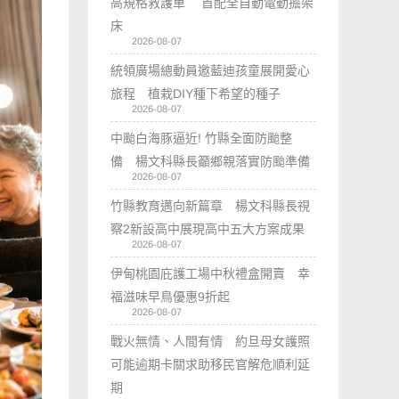
高規格救護車 首配全自動電動擔架
床
2026-08-07
統領廣場總動員邀藍迪孩童展開愛心
旅程 植栽DIY種下希望的種子
2026-08-07
中颱白海豚逼近! 竹縣全面防颱整
備 楊文科縣長籲鄉親落實防颱準備
2026-08-07
竹縣教育邁向新篇章 楊文科縣長視
察2新設高中展現高中五大方案成果
2026-08-07
伊甸桃園庇護工場中秋禮盒開賣 幸
福滋味早鳥優惠9折起
2026-08-07
戰火無情、人間有情 約旦母女護照
可能逾期卡關求助移民官解危順利延
期