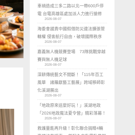
車禍造成三多二路以北一帶600戶停
電 台電高雄區處加派人力進行搶修
2026-08-07
海委會譴責中國假借防災違法擴張管
轄權 侵害航行自由，破壞國際秩序
2026-08-07
嘉義無人機競賽登場 73隊挑戰穿越
賽與無人機足球
2026-08-07
深耕傳統藝文不間斷！「115年百工
風華 諸羅獻藝工藝展」跨域移師彰
化溪湖展出
2026-08-07
「地政原來這麼好玩！」溪湖地政
「2026地政魔法夏令營」精彩落幕！
2026-08-07
救護量能再升級！彰化聯合捐贈4輛