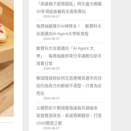
「高雄親子遊樂園區」明天盛大開幕
30多項設施暑假全面免費玩
2026-08-07
每周抽籤展示AI神隊友！ 敏實科大
全面邁向AI Agent大學新里程
2026-08-07
敏實科大全面邁向「AI Agent 大
學」 每周抽籤即席分享讓數位助手
落實日常
2026-08-07
賴瑞隆競辦批柯志恩連陳其邁市府目
前的施政方向都搞不清楚，只會為反
而反
2026-08-07
父親節前夕賴瑞隆偕議員共讀繪本
首推雙語政見、承諾預算翻倍，打造
2030雙語之都
2026-08-07