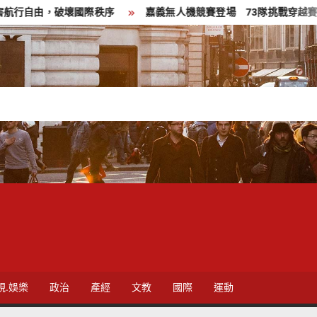
國際秩序
嘉義無人機競賽登場 73隊挑戰穿越賽與無人機足球
視.娛樂
政治
產經
文教
國際
運動