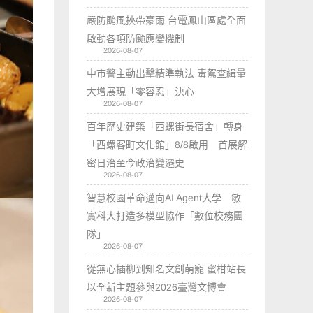
嚴防颱風挾帶豪雨 台電鳳山區處全面
啟動各項防颱應變機制
2026-08-07
中市警主動出擊精準執法 毒駕查緝量
大增展現「零容忍」決心
2026-08-07
百年歷史建築「西螺街長宿舍」轉身
「西螺客町文化館」8/8啟用 首展解
密日治至今政治變遷史
2026-08-07
智慧校園革命邁向AI Agent大學 敏
實科大打造多模型協作「數位校務團
隊」
2026-08-07
從無心插柳到知名文創萌寵 蜜柑站長
以全新主題參與2026臺灣文博會
2026-08-07