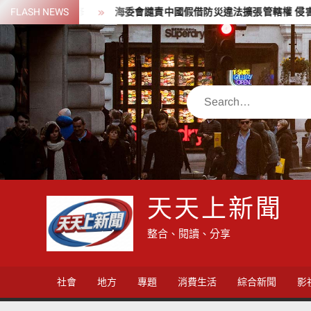
Skip
修
FLASH NEWS
海委會譴責中國假借防災違法擴張管轄權 侵害航行自由，破壞
to
content
Search
天天上新聞
整合、閱讀、分享
社會
地方
專題
消費生活
綜合新聞
影