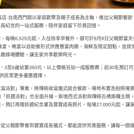
飯店·台南西門館以家庭歡聚及親子成長為主軸，推出父親節餐飲
成長紀念的一站式服務，陪伴家庭留下珍貴回憶。
每晚6,525元起，入住除享早餐外，還可於8月8日父親節當天
父親節晚宴。晚宴以自助餐形式供應豐富肉類、海鮮及限定甜點，並提
奇趣操場體驗，讓全家共享歡樂時光。
0元、3至6歲幼童350元，以上價格另加一成服務費；前30名預訂可
，提供民眾更多優惠選擇。
收涎派對」專案，將傳統收涎儀式結合餐飲、場地布置及拍照場
迎的「抓週派對」也全面升級，新增西式派對與傳統古禮兩種主題
預訂再贈抓週紀念書及寶寶成長照片，每場27,000元起，讓
，從父親節聚餐到寶寶成長儀式，都能提供完善服務，讓每一個