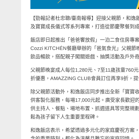
【勁報記者杜忠聰/臺南報導】迎接父親節，和逸
及寶寶成長儀式等系列專案，打造從節慶聚餐到
飯店即日起推出「爸爸饗放假」一泊二食住房專案，
Cozzi KITCHÉN餐廳舉辦的「爸氣食光」
飲品暢飲，搭配親子闖關遊戲、抽獎活動及戶外
父親節晚宴成人每位1,280元、7至11歲孩童76
折優惠，AMAZZING CLUB會員訂位再享9折
除父親節活動外，和逸飯店同步推出全新「寶寶
供客製化服務，每場17,000元起。廣受家長歡
供主持人、餐點、場地布置、抓週道具等完整規劃，
鬆為孩子留下人生重要里程碑。
和逸飯店表示，希望透過多元化的家庭慶祝方案
念的重要時刻，都化為溫馨且難忘的家庭回憶。