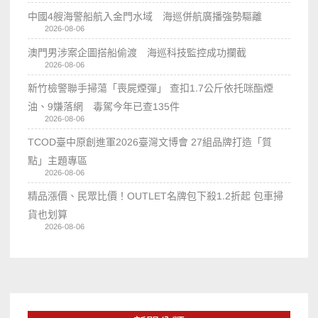
中國4艘海警船航入金門水域 海巡併航廣播強勢驅離
2026-08-06
澳門男涉案企圖搭船偷渡 海巡科技監控成功攔截
2026-08-06
新竹檢警聯手掃蕩「喪屍煙彈」 查扣1.7公斤依托咪酯煙
油、9嫌落網 毒駕今年已查135件
2026-08-06
TCOD臺中原創進軍2026臺灣文博會 27組品牌打造「質
點」主題專區
2026-08-06
精品漲價、民眾比價！OUTLET名牌包下殺1.2折起 包車掃
貨也划算
2026-08-06