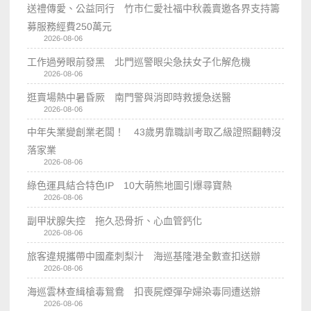
送禮傳愛、公益同行 竹市仁愛社福中秋義賣邀各界支持籌
募服務經費250萬元
2026-08-06
工作過勞眼前發黑 北門巡警眼尖急扶女子化解危機
2026-08-06
逛賣場熱中暑昏厥 南門警與消即時救援急送醫
2026-08-06
中年失業變創業老闆！ 43歲男靠職訓考取乙級證照翻轉沒
落家業
2026-08-06
綠色運具結合特色IP 10大萌熊地圖引爆尋寶熱
2026-08-06
副甲狀腺失控 拖久恐骨折、心血管鈣化
2026-08-06
旅客違規攜帶中國產刺梨汁 海巡基隆港全數查扣送辦
2026-08-06
海巡雲林查緝槍毒鴛鴦 扣喪屍煙彈孕婦染毒同遭送辦
2026-08-06