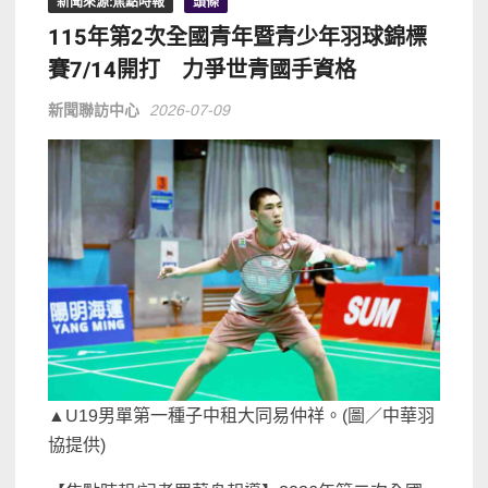
新聞來源:焦點時報
頭條
115年第2次全國青年暨青少年羽球錦標
賽7/14開打 力爭世青國手資格
新聞聯訪中心
2026-07-09
▲U19男單第一種子中租大同易仲祥。(圖／中華羽
協提供)