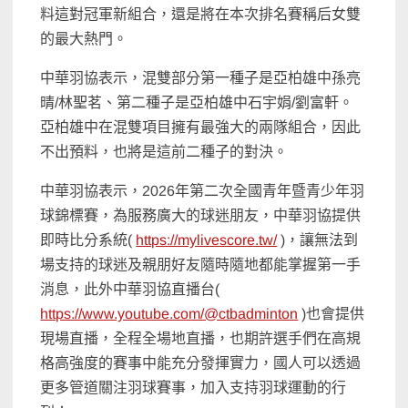
料這對冠軍新組合，還是將在本次排名賽稱后女雙
的最大熱門。
中華羽協表示，混雙部分第一種子是亞柏雄中孫亮
晴/林聖茗、第二種子是亞柏雄中石宇娟/劉富軒。
亞柏雄中在混雙項目擁有最強大的兩隊組合，因此
不出預料，也將是這前二種子的對決。
中華羽協表示，2026年第二次全國青年暨青少年羽
球錦標賽，為服務廣大的球迷朋友，中華羽協提供
即時比分系統(
https://mylivescore.tw/
)，讓無法到
場支持的球迷及親朋好友隨時隨地都能掌握第一手
消息，此外中華羽協直播台(
https://www.youtube.com/@ctbadminton
)也會提供
現場直播，全程全場地直播，也期許選手們在高規
格高強度的賽事中能充分發揮實力，國人可以透過
更多管道關注羽球賽事，加入支持羽球運動的行