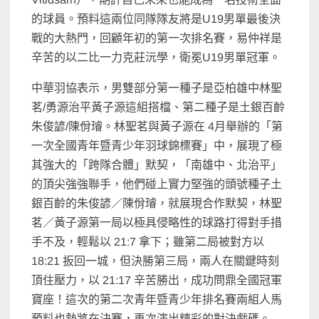
的球員。預料這兩位同隊隊友將是U19男單最後決
戰的大熱門，回顧年初的第一次排名賽，易仲祥是
辛苦的以二比一力克莊沅學，衛冕U19男單冠軍。
中華羽協表示，男雙部分第一種子是亞柏雄中林聖
茗/勇源治平黃子源這組搭檔、第二種子是土銀百齡
朱俊諺/陳佾璿。林聖茗與黃子源在 4月舉辦的「第
一次全國青年暨青少年羽球錦標賽」中，展現了極
其強大的「跨隊合體」默契，「南雄中、北治平」
的頂尖強強聯手，他們碰上實力堅強的頭號種子土
銀百齡的朱俊諺／陳佾璿，就展現合作默契，林聖
茗／黃子源第一局以極具侵略性的球路打得對手措
手不及，輕鬆以 21:7 拿下；雖第二局被對方以
18:21 扳回一城，但決勝第三局，兩人在關鍵時刻
頂住壓力，以 21:17 辛苦勝出，成功問鼎全國冠軍
寶座！這次的第二次青年暨青少年排名賽兩組人馬
預料也勢將在決賽，再次演出精彩的對決戲碼。