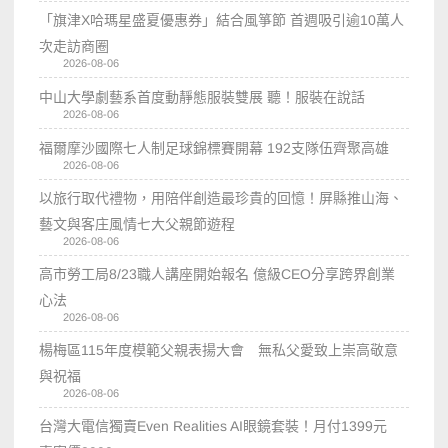
「旗津X哈瑪星盛夏優惠券」結合風箏節 首週吸引逾10萬人
次走訪商圈
2026-08-06
中山大學劇藝系首度動靜態服裝雙展 聽！服裝在說話
2026-08-06
福爾摩沙國際七人制足球錦標賽開幕 192支隊伍齊聚高雄
2026-08-06
以旅行取代禮物，用陪伴創造最珍貴的回憶！屏縣推山海、
藝文與客庄風情七大父親節遊程
2026-08-06
高市勞工局8/23職人講座開始報名 億級CEO分享跨界創業
心法
2026-08-06
楊梅區115年度模範父親表揚大會 無私父愛致上崇高敬意
與祝福
2026-08-06
台灣大電信獨賣Even Realities AI眼鏡套裝！月付1399元