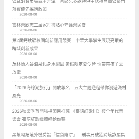
公益消費市場競爭升溫 喜憨兒多款特色中秋禮盒籲公部門
落實優先採購政策
2026-08-06
雲林榮欣志工居家打掃貼心守護榮民眷
2026-08-06
第2屆鈣鈦礦校園創新應用競賽 中華大學學生展現亮眼的
跨域創新成果
2026-08-06
茂林情人谷溫泉化身水樂園 暑假限定夏令營 快帶帶孩子去
放電
2026-08-06
「2026海線潮旅行」開放報名 五大主題遊程帶你漫遊漁村
風光
2026-08-06
2026秋樂季首開強檔節目推薦 《臺語紅歌Ⅲ》彼个年代音
樂會 臺語紅歌繼續唱給你聽
2026-08-06
黑幫勾結境外機房設「信貸陷阱」 刑事局破獲跨境詐騙集