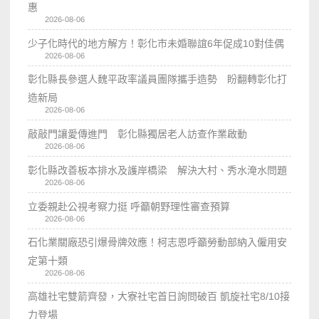
惠
2026-08-06
少子化時代的地方解方！彰化市未婚聯誼6年促成10對佳偶
2026-08-06
彰化縣長參選人魏平政率議員團隊攜手造勢 盼翻轉彰化打
造新局
2026-08-06
敲敲門讓愛傳進門 彰化縣獨居老人訪查作業啟動
2026-08-06
彰化縣改善板本排水及護岸橋梁 解決大村、秀水淹水問題
2026-08-06
立委親赴公視考察力挺 呼籲朝野理性審查預算
2026-08-06
石化業關廠恐引爆骨牌效應！柯志恩呼籲勞動部納入僱用安
定第十類
2026-08-06
高雄社宅雙箭齊發，大寮社宅首日詢問破百 凱旋社宅8/10接
力登場