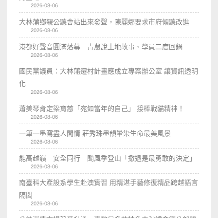
2026-08-06
大林蒲鄉親公聽會站出來發聲，陳麗娜要求市府傾聽改進
2026-08-06
港都好聲音圓滿落幕 青農說土地故事、學員二度回鍋
2026-08-06
國民黨議員：大林蒲遷村計畫應成立專案辦公室 讓資訊透明
化
2026-08-06
蕭美琴肯定梁育慈「宛如當年的自己」 接棒戰貓精神！
2026-08-06
一筆一墨寫盡人間情 莊秀珠墨韻暈染生命最美風景
2026-08-06
能高越嶺 安全同行 颱風季登山「撤退是最勇敢的決定」
2026-08-06
南臺科大產設系學生赴澳實習 用精湛手藝修復精品跨越語言
隔閡
2026-08-06