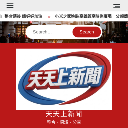
Skip
to
合落後 請好好加油
小米之家進駐高雄義享時尚廣場 父親節開
content
Search
天天上新聞
整合、閱讀、分享