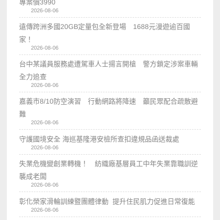
專案價3990
2026-08-06
遠傳跨洲多國20GB定量包全新登場 1688元漫遊逾百國
家！
2026-08-06
台中某議員服務處遭駕車人士揚言開槍 警方鎖定涉案車輛
全力追查
2026-08-06
嘉義市8/10防空演習 行動網路將降速 籲民眾配合疏散避
難
2026-08-06
守護國境安全 海巡基隆港安檢所查扣違規品函送裁處
2026-08-06
失業危機變創業轉機！ 紡織廠基層員工中年失業靠職訓逆
襲成老闆
2026-08-06
彰化榮家滑輪訓練暨團體律動 提升住民肌力促進日常復能
2026-08-06