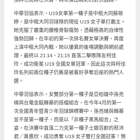
中華羽協表示，U19女單第一種子是中租大同蘇筱
婷，是中租大同羽球隊的現役 U19 女子單打霸主。
她克服了嚴重的腰椎骨裂傷勢，憑藉極高的自律性
強勢回歸，在年初的第一次排名賽女單決賽，再度
上演中租大同內戰，她以優異的後場調動與網前處
理，最終以 21:14、21:15 直落二擊敗隊友柯佳
玲，成功衛冕 U19 全國女單冠軍，因此這次與柯佳
玲名列前兩位種子仍舊是被看好爭奪后座的熱門人
選。
中華羽協表示，女雙部分第一種子是亞柏雄中孫亮
晴與台電金甌韓蓁的搭檔組合，在今年4月的第一
次全國青年暨青少年羽球錦標賽中，孫亮晴與韓蓁
並不是第一種子，而是以「非種子黑馬組合」之
姿，在決賽中直落二力克第一種子土銀百齡的蔡沛
君／黃惠欣，成功勇奪 U19 女子雙打全國冠軍！預