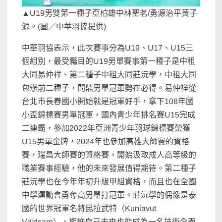
▲U19男雙第一種子亞柏雄中林聖茗/勇源治平黃子
源。(圖／中華羽協提供)
中華羽協表示，此次賽事分為U19、U17、U15三
個組別，最受矚目的U19男單賽事第一種子是中租
大同易仲祥、第二種子中租大同莊沅學，中租大同
包辦前二種子，問鼎男單冠軍勢在必得。易仲祥從
台北市長春國小開始就是冠軍好手，拿下108年國
小盃錦標賽男單冠軍，國內青少年排名賽U15完成
二連霸，參加2022年亞洲青少年羽球錦標賽榮獲
U15男單金牌，2024年也參加高雄大師賽的資格
賽，瑞昌大師賽的資格賽，開始汲取成人高等級的
職業賽事經驗，他的未來發展值得期待。第二種子
莊沅學也在今年年初升級甲組資格，而且也在全國
中學運動會勇奪高男單打冠軍。莊沅學的偶像是泰
國的世界冠軍名將昆拉武特（Kunlavut
Vitidsarn），期許自己未來也能成為一名技術全面