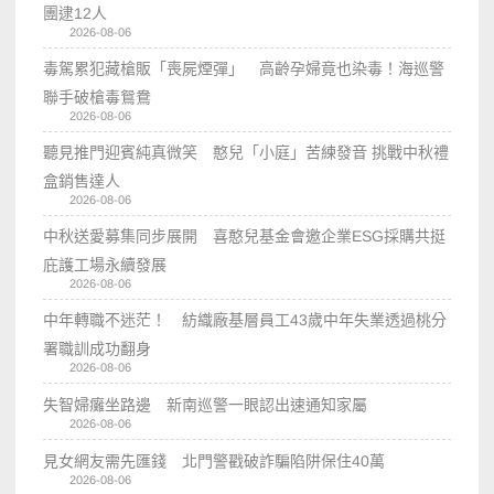
團逮12人
2026-08-06
毒駕累犯藏槍販「喪屍煙彈」 高齡孕婦竟也染毒！海巡警
聯手破槍毒鴛鴦
2026-08-06
聽見推門迎賓純真微笑 憨兒「小庭」苦練發音 挑戰中秋禮
盒銷售達人
2026-08-06
中秋送愛募集同步展開 喜憨兒基金會邀企業ESG採購共挺
庇護工場永續發展
2026-08-06
中年轉職不迷茫！ 紡織廠基層員工43歲中年失業透過桃分
署職訓成功翻身
2026-08-06
失智婦癱坐路邊 新南巡警一眼認出速通知家屬
2026-08-06
見女網友需先匯錢 北門警戳破詐騙陷阱保住40萬
2026-08-06