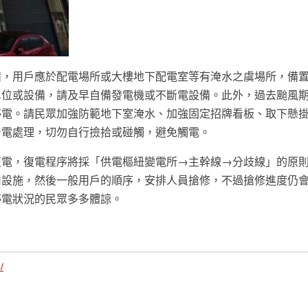
備，用戶應於配電場所或大樓地下配電室等有淹水之虞場所，備
單位或設備，請及早自備發電機或不斷電設備。此外，過去颱風
停電。請民眾加強防範地下室淹水、加強固定招牌看板、取下懸
台電處理，切勿自行撿拾或碰觸，避免觸電。
復電，復電程序將採「供電樞紐變電所→主幹線→分歧線」的原
用設施，然後一般用戶的順序，安排人員搶修，不過搶修進度仍
停電狀況的民眾多多體諒。
/