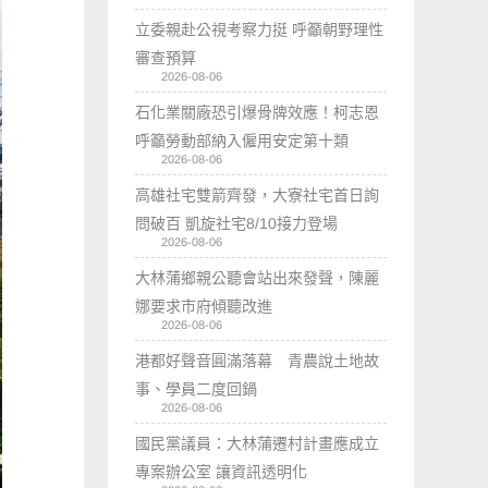
立委親赴公視考察力挺 呼籲朝野理性
審查預算
2026-08-06
石化業關廠恐引爆骨牌效應！柯志恩
呼籲勞動部納入僱用安定第十類
2026-08-06
高雄社宅雙箭齊發，大寮社宅首日詢
問破百 凱旋社宅8/10接力登場
2026-08-06
大林蒲鄉親公聽會站出來發聲，陳麗
娜要求市府傾聽改進
2026-08-06
港都好聲音圓滿落幕 青農說土地故
事、學員二度回鍋
2026-08-06
國民黨議員：大林蒲遷村計畫應成立
專案辦公室 讓資訊透明化