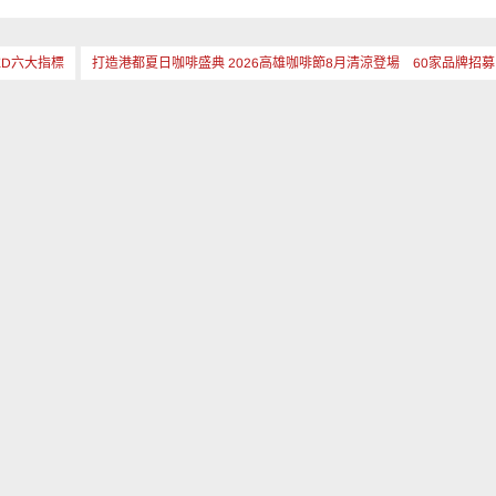
HED六大指標
打造港都夏日咖啡盛典 2026高雄咖啡節8月清涼登場 60家品牌