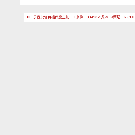
文
永豐投信首檔台股主動ETF來囉！00410Ａ採W.I.N策略 RIC
章
導
覽