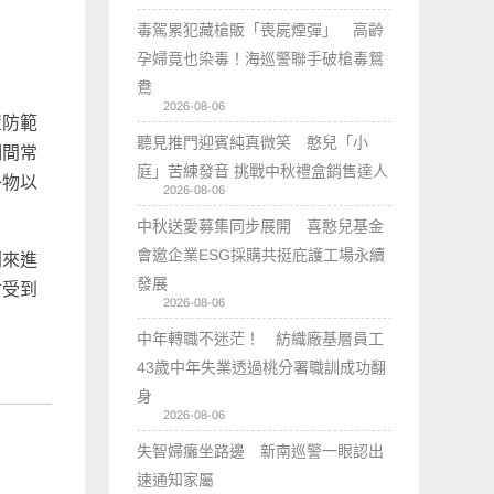
毒駕累犯藏槍販「喪屍煙彈」 高齡
孕婦竟也染毒！海巡警聯手破槍毒鴛
鴦
2026-08-06
置防範
聽見推門迎賓純真微笑 憨兒「小
期間常
庭」苦練發音 挑戰中秋禮盒銷售達人
掛物以
2026-08-06
中秋送愛募集同步展開 喜憨兒基金
會邀企業ESG採購共挺庇護工場永續
則來進
發展
會受到
2026-08-06
中年轉職不迷茫！ 紡織廠基層員工
43歲中年失業透過桃分署職訓成功翻
身
2026-08-06
失智婦癱坐路邊 新南巡警一眼認出
速通知家屬