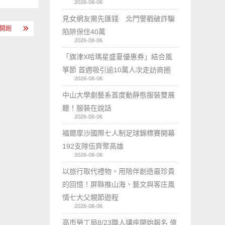
2026-08-06
見女網友需先匯錢 北門警戳破詐騙
招募開跑
陷阱保住40萬
2026-08-06
「旗津X哈瑪星盛夏優惠券」結合風
箏節 首週吸引逾10萬人次走訪商圈
2026-08-06
中山大學劇藝系首度動靜態服裝雙展
聽！服裝在說話
2026-08-06
福爾摩沙國際七人制足球錦標賽開幕
192支隊伍齊聚高雄
2026-08-06
以旅行取代禮物，用陪伴創造最珍貴
的回憶！屏縣推山海、藝文與客庄風
情七大父親節遊程
2026-08-06
高市勞工局8/23職人講座開始報名 億