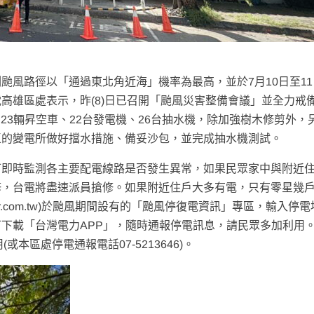
颱風路徑以「通過東北角近海」機率為最高，並於7月10日至1
高雄區處表示，昨(8)日已召開「颱風災害整備會議」並全力戒
、23輛昇空車、22台發電機、26台抽水機，除加強樹木修剪外，
區的變電所做好擋水措施、備妥沙包，並完成抽水機測試。
可即時監測各主要配電線路是否發生異常，如果民眾家中與附近
修，台電將盡速派員搶修。如果附近住戶大多有電，只有零星幾
power.com.tw)於颱風期間設有的「颱風停復電資訊」專區，輸入停
下載「台灣電力APP」，隨時通報停電訊息，請民眾多加利用
本區處停電通報電話07-5213646)。