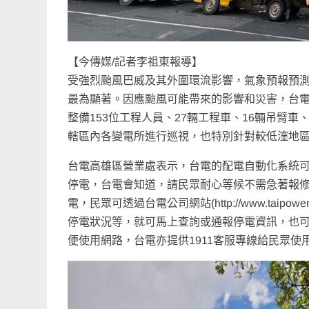
【今傳媒/記者李祖東報導】
受強烈颱風巴威及其外圍環流影響，氣象預報預測
最為顯著。因應颱風可能帶來的影響和災害，台電
整備153位工程人員、27輛工程車、16輛吊臂車
轄區內各變電所進行巡視，也特別針對較低漥地
台電高雄區營業處表示，台電的配電自動化系統
停電，台電會知道，請民眾耐心等候不需急著報
電，民眾可透過台電公司網站(http://www.tai
停電狀況等，就可馬上查詢或通報停電資訊，也可
便使用網路，台電亦提供1911客服專線給民眾使用(或