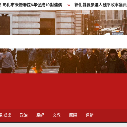
誼6年促成10對佳偶
彰化縣長參選人魏平政率議員團隊攜手造勢
視.娛樂
政治
產經
文教
國際
運動