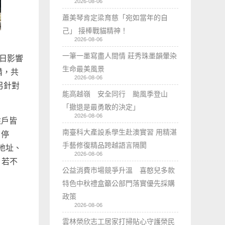
2026-08-06
蕭美琴肯定梁育慈「宛如當年的自
己」 接棒戰貓精神！
2026-08-06
一筆一墨寫盡人間情 莊秀珠墨韻暈染
1日影響
生命最美風景
備，共
2026-08-06
另針對
能高越嶺 安全同行 颱風季登山
「撤退是最勇敢的決定」
2026-08-06
住戶皆
南臺科大產設系學生赴澳實習 用精湛
戶停
手藝修復精品跨越語言隔閡
電地址、
2026-08-06
。若不
公益消費市場競爭升溫 喜憨兒多款
特色中秋禮盒籲公部門落實優先採購
政策
2026-08-06
雲林榮欣志工居家打掃貼心守護榮民