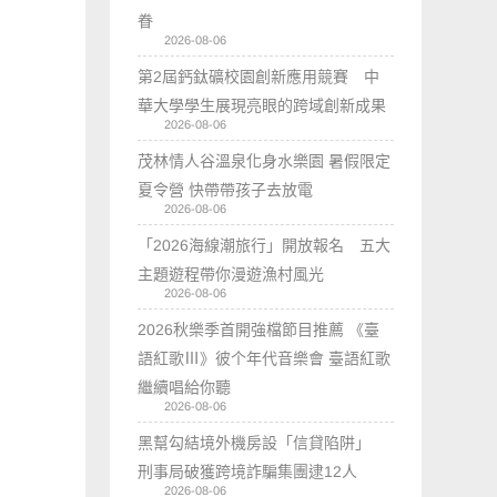
眷
2026-08-06
第2屆鈣鈦礦校園創新應用競賽 中
華大學學生展現亮眼的跨域創新成果
2026-08-06
茂林情人谷溫泉化身水樂園 暑假限定
夏令營 快帶帶孩子去放電
2026-08-06
「2026海線潮旅行」開放報名 五大
主題遊程帶你漫遊漁村風光
2026-08-06
2026秋樂季首開強檔節目推薦 《臺
語紅歌Ⅲ》彼个年代音樂會 臺語紅歌
繼續唱給你聽
2026-08-06
黑幫勾結境外機房設「信貸陷阱」
刑事局破獲跨境詐騙集團逮12人
2026-08-06