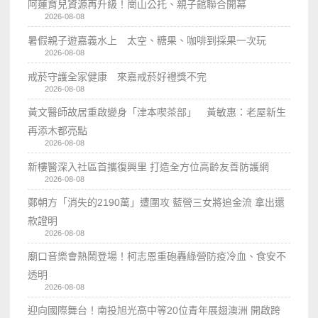
阿蓮育兒資源再升級！崗山公托、親子館聯合開幕
2026-08-08
暑假親子遊嘉義水上 太空、糖果、咖啡到採果一次玩
2026-08-08
戒菸守護全家健康 來嘉戒菸好禮獎不完
2026-08-08
黃文醫師故居重啟變身「津本喫茶部」 黃敏惠：老屋新生
再添木都亮點
2026-08-08
新樓醫深入社區首攜復興里 打造全方位高齡友善防護網
2026-08-08
鄭朝方「消失的2190萬」遭圍攻 藍營三女將追金流 拿出還
款證明
2026-08-08
廟口音樂會熱鬧登場！柯志恩重砲轟綠營防疫冷血、食安不
透明
2026-08-08
迎向國際舞台！南投旭光高中等20位青年展翅澳洲 開啟跨