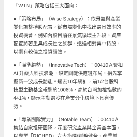
「W.I.N」策略包括三大面向：
●「策略布局」（Wise Strategy）：依景氣與產業
變化調整持股配置，從市場變化中找出最具效率的
投資機會。例如台股目前在景氣循環主升段，資產
配置將著重具成長性之族群，透過相對集中持股，
以期有較佳之投資績效。
●「瞄準趨勢」（Innovative Tech）：00410Ａ緊扣
AI 升級與科技浪潮，鎖定關鍵供應鏈布局，搶先掌
握新一波成長動能。過去10年統計，前1/2台股科
技型主動基金報酬約1006%，高於台灣加權指數的
441%，顯示主動選股在產業分化環境下具有優
勢。
●「專業團隊實力」（Notable Team）：00410Ａ
集結自家投研團隊，深度研究產業與企業基本面，
以專業「RICHED」六大指標(財務健全、產業前