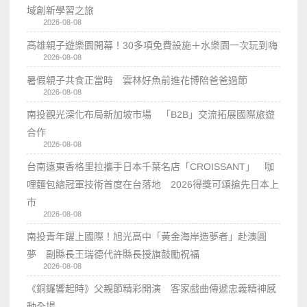
域創新學習之旅
2026-08-08
高雄親子遊樂園開幕！30多項免費設施＋水樂園一次玩到嗨
2026-08-08
暑假親子共食正當時 雲林好魚前進花博陪爸爸過節
2026-08-08
南投觀光深化布局新加坡市場 「B2B」交流拓展國際旅遊
合作
2026-08-08
台南遠東香格里拉攜手日本千葉名店「CROISSANT」 咖
哩麵包總冠軍技術首度在台落地 2026得獎可頌搶先日本上
市
2026-08-08
南投青年躍上國際！旭光高中「黃金海岸造夢者」赴澳圓
夢 副縣長王瑞德代許縣長授旗鼓勵祝福
2026-08-08
《銅鑼響起時》父親節精彩開演 客家戲曲傳遞忠義精神感
動全場