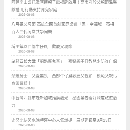
阿蓮崗山公托及阿蓮親子館揭牌啟用！高市府於父親節溫馨
獻禮 用行動支持育兒家庭
2026-08-08
八月祖父母節 高雄全國首創家庭桌遊「家．幸福城」亮相
百人三代同堂共學同樂
2026-08-08
埔里鎮以西部牛仔風 歡慶父親節
2026-08-08
諸葛四郎大戰「網路魔鬼黨」 嘉警親子日教兒少防詐自保
2026-08-08
榮耀騎士 父愛無畏 西部牛仔風歡慶父親節 模範父親化
身榮耀騎士
2026-08-08
中台灣四縣市赴新加坡推廣觀光 星國業者看好深度旅遊潛
力
2026-08-08
史努比快閃水湳轉運中心人氣爆棚 展期延長至8月23日
2026-08-08