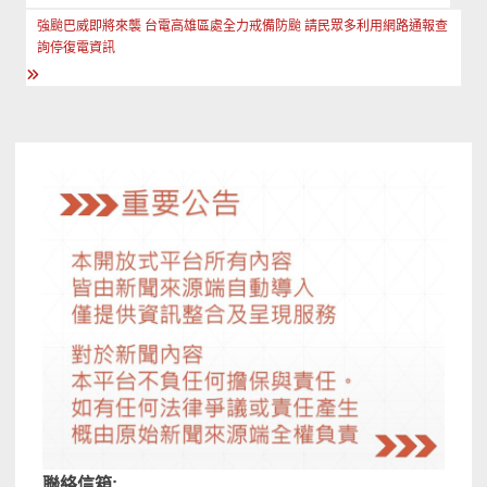
章
強颱巴威即將來襲 台電高雄區處全力戒備防颱 請民眾多利用網路通報查
導
詢停復電資訊
覽
聯絡信箱: