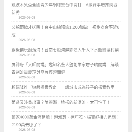
筑波木笑盃全國青少年網球賽台中開打 A級賽事培育網壇
新秀
2026-08-08
父親節徵才送暖！台中山線釋逾1,200職缺 初步媒合率近6
成
2026-08-08
銅板價玩翻濱海！台南七股海鮮節湧入千人下水體驗漁村樂
2026-08-08
屏縣府「大師開講」邀知名藝人暨創業家詹子晴開講 解鎖
青創流量變現與品牌經營關鍵
2026-08-08
賴瑞隆推「遊戲探索教育」 讓城市成為孩子的探索教室
2026-08-08
菊系又涉貪出事？陳麗娜：這樣的新潮流，太可怕了！
2026-08-08
鄭家4000萬金流延燒！游淑慧、徐巧芯、楊智妤接力追問：
2190萬去哪了？
2026-08-08