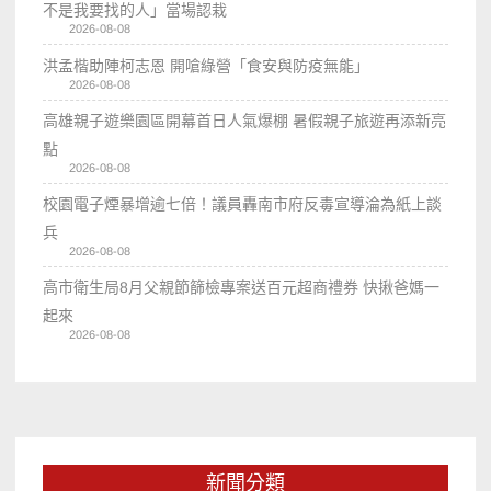
不是我要找的人」當場認栽
2026-08-08
洪孟楷助陣柯志恩 開嗆綠營「食安與防疫無能」
2026-08-08
高雄親子遊樂園區開幕首日人氣爆棚 暑假親子旅遊再添新亮
點
2026-08-08
校園電子煙暴增逾七倍！議員轟南市府反毒宣導淪為紙上談
兵
2026-08-08
高市衛生局8月父親節篩檢專案送百元超商禮券 快揪爸媽一
起來
2026-08-08
新聞分類