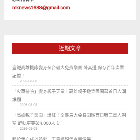
mknews1688@gmail.com
近期文章
臺鐵高雄機廠變身全台最大免費樂園 陳其邁:保存百年產業
記憶！
2026-08-08
「火車醫院」變身親子天堂！高雄親子遊樂園開幕首日人潮
爆棚
2026-08-08
「高雄親子樂園」爆紅！全臺最大免費園區首日吸三萬人朝
聖 輕軌更突破4,000人次
2026-08-08
起於無心成於熱愛 王貴嬋現代水墨個展