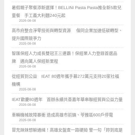
暑假親子聚餐添新選擇！BELLINI Pasta Pasta推全新5款兒
童餐 手工義大利麵240元起
2026-08-08
高市府整合淨零技術與轉型資源 偕同企業加速低碳轉型、
提升國際競爭力
2026-08-08
智匯保經人力成長雙冠王三連霸！保經業人力登錄首選品
牌 邁向萬人保經新里程
2026-08-08
從經貿到公益 IEAT 80週年攜手募272萬元支持20家社福
機構
2026-08-08
IEAT歡慶80週年 首辦永續共善嘉年華串聯經貿與公益力量
2026-08-08
車輛機械故障暴衝 造成高雄市前鎮、苓雅區600戶停電
2026-08-08
冒充妹妹想躲通緝！高雄女盤查一路硬拗 警一句「妳到底是