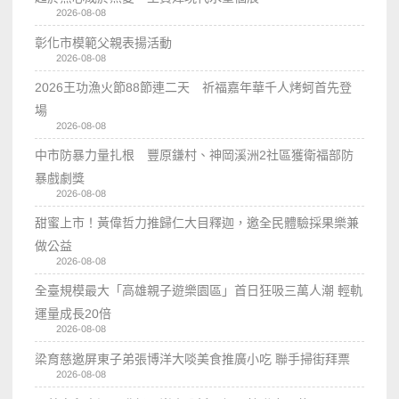
2026-08-08
彰化市模範父親表揚活動
2026-08-08
2026王功漁火節88節連二天 祈福嘉年華千人烤蚵首先登
場
2026-08-08
中市防暴力量扎根 豐原鎌村、神岡溪洲2社區獲衛福部防
暴戲劇獎
2026-08-08
甜蜜上市！黃偉哲力推歸仁大目釋迦，邀全民體驗採果樂兼
做公益
2026-08-08
全臺規模最大「高雄親子遊樂園區」首日狂吸三萬人潮 輕軌
運量成長20倍
2026-08-08
梁育慈邀屏東子弟張博洋大啖美食推廣小吃 聯手掃街拜票
2026-08-08