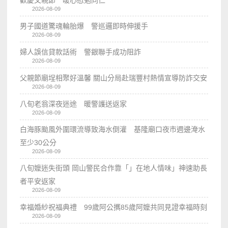
歡慶父親節 暖心慰勉同仁
2026-08-09
男子國道驚魂輪胎爆 警巡邏即時伸援手
2026-08-09
婦人誤信貸款話術 警銀聯手成功阻詐
2026-08-09
父親節廟埕相聚好溫馨 關山分局赴瑞豐村熱情宣導防詐交安
2026-08-09
八旬老翁深夜迷途 暖警護送返家
2026-08-09
白海豚颱風外圍環流導致海水倒灌 基隆廟口夜市週邊淹水
至少30公分
2026-08-09
八旬嬤迷失街頭 岡山警民合作靠「」在地人情味」神速助長
者平安返家
2026-08-09
幸福婚紗祝福典禮 99歲阿公𢹂85歲阿嬤共同見證幸福時刻
2026-08-09