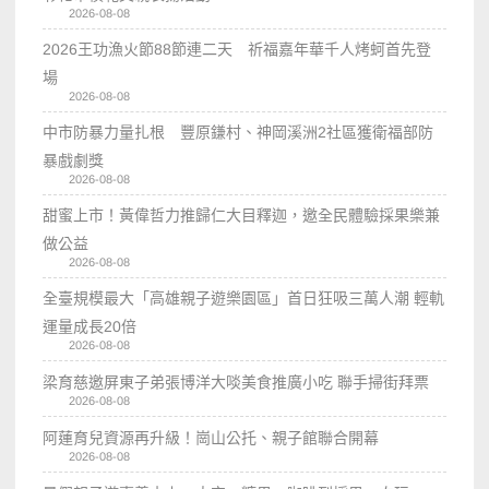
2026-08-08
2026王功漁火節88節連二天 祈福嘉年華千人烤蚵首先登
場
2026-08-08
中市防暴力量扎根 豐原鎌村、神岡溪洲2社區獲衛福部防
暴戲劇獎
2026-08-08
甜蜜上市！黃偉哲力推歸仁大目釋迦，邀全民體驗採果樂兼
做公益
2026-08-08
全臺規模最大「高雄親子遊樂園區」首日狂吸三萬人潮 輕軌
運量成長20倍
2026-08-08
梁育慈邀屏東子弟張博洋大啖美食推廣小吃 聯手掃街拜票
2026-08-08
阿蓮育兒資源再升級！崗山公托、親子館聯合開幕
2026-08-08