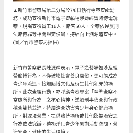
▲新竹市警察局第二分局於7/8日執行專案查緝勤
務，成功查獲新竹市電子遊藝場涉嫌經營賭博電玩
案，現場查獲員工16人、賭客50人，全案依違反刑
法賭博罪等相關規定偵辦，持續向上溯源追查中。
(圖／竹市警察局提供)
新竹市警察局長陳源輝表示，電子遊藝場如涉及經
營賭博行為，不僅破壞社會善良風俗，更可能成為
青少年流連、接觸賭博文化及衍生其他犯罪的場
所。此次查緝行動，亦呼應青春專案「精準查察不
當處所與行為」之核心精神，透過刑事偵查與行政
稽查雙軌並進，持續清查妨害青少年身心健康場
所，對違法營業、提供賭博場所或其他影響治安之
行為依法究辦，積極淨化青少年暑期活動空間，營
造安全、健康的生活環境。