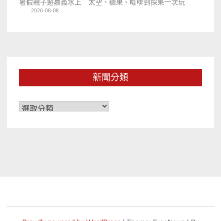
暑假親子遊嘉義水上 太空、糖果、咖啡到採果一次玩
2026-08-08
新聞分類
新
聞
分
類