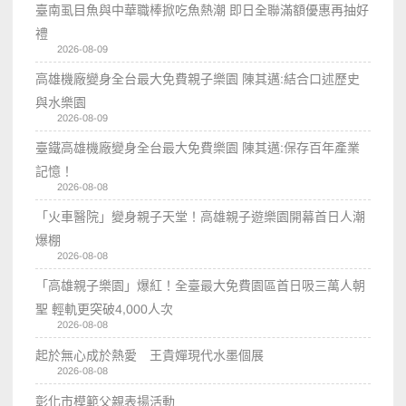
臺南虱目魚與中華職棒掀吃魚熱潮 即日全聯滿額優惠再抽好
禮
2026-08-09
高雄機廠變身全台最大免費親子樂園 陳其邁:結合口述歷史
與水樂園
2026-08-09
臺鐵高雄機廠變身全台最大免費樂園 陳其邁:保存百年產業
記憶！
2026-08-08
「火車醫院」變身親子天堂！高雄親子遊樂園開幕首日人潮
爆棚
2026-08-08
「高雄親子樂園」爆紅！全臺最大免費園區首日吸三萬人朝
聖 輕軌更突破4,000人次
2026-08-08
起於無心成於熱愛 王貴嬋現代水墨個展
2026-08-08
彰化市模範父親表揚活動