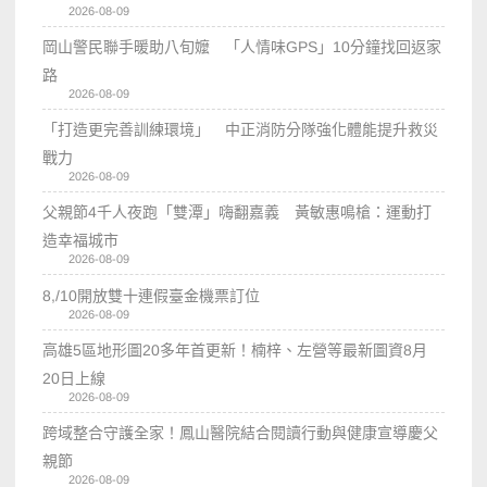
2026-08-09
岡山警民聯手暖助八旬嬤 「人情味GPS」10分鐘找回返家
路
2026-08-09
「打造更完善訓練環境」 中正消防分隊強化體能提升救災
戰力
2026-08-09
父親節4千人夜跑「雙潭」嗨翻嘉義 黃敏惠鳴槍：運動打
造幸福城市
2026-08-09
8,/10開放雙十連假臺金機票訂位
2026-08-09
高雄5區地形圖20多年首更新！楠梓、左營等最新圖資8月
20日上線
2026-08-09
跨域整合守護全家！鳳山醫院結合閱讀行動與健康宣導慶父
親節
2026-08-09