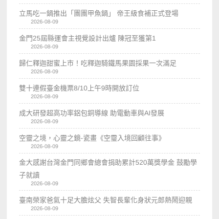
立馬吃一鍋推出「團團甲魚鍋」 帝王級食補正式登場
2026-08-09
金門25屆縣運會主視覺設計出爐 陳冠至獲第1
2026-08-09
歸仁釋迦甜蜜上市！吃釋迦騎鐵馬果園採果一次滿足
2026-08-09
雙十連假臺金機票8/10上午9時開放訂位
2026-08-09
成大研發超高功率鋁包銅導線 助電動車與AI發展
2026-08-09
空靈之境，心靈之鏡-瓷畫《空𩆜入境回顧往事》
2026-08-09
金大感謝台灣金門同鄉會總會捐助累計520萬獎學金 鼓勵學
子就讀
2026-08-09
臺南榮家爸氣十足大膽炫父 失智長輩化身狀元郎熱鬧迎親
2026-08-09