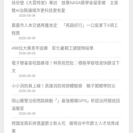
徐欣瑩《大雲時堂》專訪 放棄NASA獎學金留家鄉 主張
雙AI治縣讓城市更科技更有愛
2026-08-09
嘉義市人本交通再獲肯定 「馬路好行」一口氣拿下3項工
程獎
2026-08-09
498位大專青年返鄉 彰化暑期工讀營隊結業
2026-08-09
電子煙毒害校園暴增！林燕祝怒批：積極爭取唾液快篩沒下
文
2026-08-09
小小消防員上線！高雄消防局辦體驗營 親子闖關學防災
2026-08-09
岡山暖警沿街問路啟動「」最強鄉親GPS」秒認出阿嬤送回
溫暖家
2026-08-09
跨國並肩彩排激盪爵士新火花 展現台中市爵士人才培育成
果