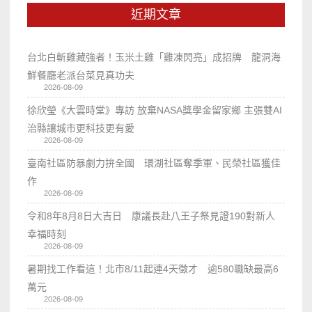
近期文章
台北白斬雞藏強者！玉米土雞「雞凍閃亮」成招牌 龍洞海
鮮餐廳老派台菜見真功夫
2026-08-09
徐欣瑩《大雲時堂》專訪 放棄NASA獎學金留家鄉 主張雙AI
治縣讓城市更科技更有愛
2026-08-09
臺南社區防暴劇力拚全國 環湖社區奪季軍、民榮社區獲佳
作
2026-08-09
令和8年8月8日大吉日 康議長赴八王子祭見證190對新人
幸福時刻
2026-08-09
暑期找工作看這！北市8/11起連4天徵才 逾580職缺最高6
萬元
2026-08-09