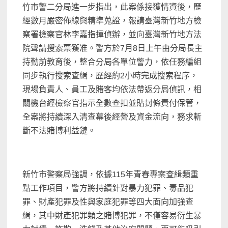
竹市警二分局進一步指出，此案係接獲情資後，歷
經數月嚴密佈線與精準蒐證，報請臺灣新竹地方檢
察署檢察官林李嘉指揮偵辦，並向臺灣新竹地方法
院聲請搜索票獲准。警方於7月8日上午由分局長主
持勤前教育後，整合分局各單位警力，依任務編組
同步執行搜索查緝，歷經約2小時完成搜索程序，
現場負責人、員工及賭客均依法帶返分局偵訊，相
關機台經檢察官指示全數查扣並貼封條責付保管，
全案將持續深入清查幕後經營及資金流向，務求斬
斷不法賭博利益鏈。
新竹市警察局強調，依據115年青春專案查緝類重
點工作項目，警方將持續針對暴力犯罪、毒品犯
罪、財產犯罪及性與家庭犯罪等四大面向加強查
緝，其中財產犯罪類之賭博犯罪，不僅容易衍生暴