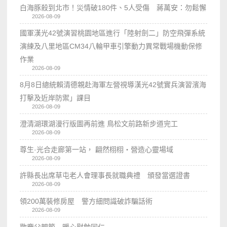
白海豚殺到北市！災情破180件、5人受傷 蔣萬安：勿鬆懈
2026-08-09
國軍漢光42號演習桃園地區進行「陸射劍二」防空飛彈系統
演練及八里地區CM34八輪甲車引擎動力異常戰場機動保修
作業
2026-08-09
8月8日總統賴清德親赴海軍左營視導漢光42號實兵演習濱海
打擊及近岸防禦」課目
2026-08-09
澄清湖環湖漫行版圖再前進 鳥松文前路新步道完工
2026-08-09
尊生·光合走廊第一站， 翩然栩栩・營造心靈場域
2026-08-09
許縣長出席草屯老人會理事長就職典禮 頒發當選證書
2026-08-09
領200萬裝修房屋 警方細問識破詐騙話術
2026-08-09