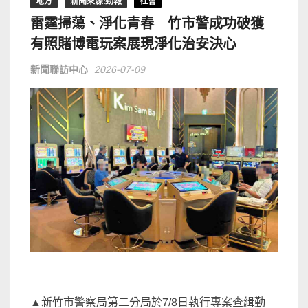
地方
新聞來源:勁報
社會
雷霆掃蕩、淨化青春 竹市警成功破獲
有照賭博電玩案展現淨化治安決心
新聞聯訪中心
2026-07-09
▲新竹市警察局第二分局於7/8日執行專案查緝勤