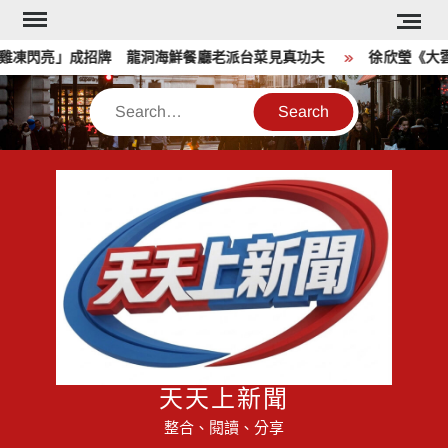
Skip
to
閃亮」成招牌 龍洞海鮮餐廳老派台菜見真功夫
徐欣瑩《大雲時堂
content
Search
天天上新聞
整合、閱讀、分享