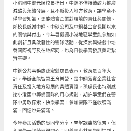
小港國中鄭元順校長指出，中鋼不僅持續致力推廣
減碳與永續發展，且不斷投入地方教育，讓學童不
僅學習知識，更能體會企業對環境的責任與關懷。
鄭校長感謝中鋼、中碳公司及中鋼基金會長期以來
的關懷與付出，今年暑假讓小港地區學童能參加如
此創新且具啟發性的營隊活動，從探索與遊戲中培
養國際視野及在地認同，也為日後學習發展奠定紮
實基礎。
中鋼公共事務處孫宏魁處長表示，教育是百年大
計，舉辦全能智慧王育樂營，是中鋼落實企業社會
責任及投入地方發展的具體實踐。孫處長也特別感
謝小港國中籌備團隊的用心規劃，期許學童們在營
隊中勇敢探索、快樂學習，參加營隊不僅收穫滿
滿，回憶也是滿滿。
今年參加活動的吳同學分享，拳擊課雖然很累，但
和同學一起練習很開心；明義國小林同學則提到，