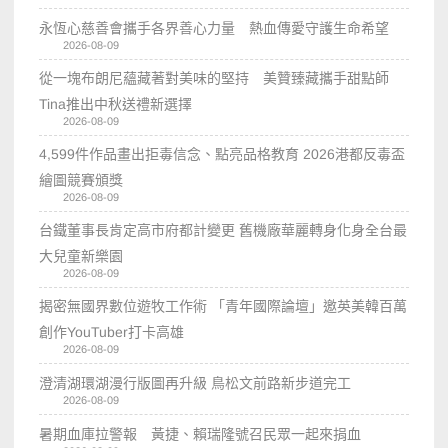
永恆心慈善會攜手各界善心力量 熱血傳愛守護生命希望
2026-08-09
從一塊布朗尼蘊藏著對美味的堅持 美贊臻藏攜手甜點師
Tina推出中秋送禮新選擇
2026-08-09
4,599件作品畫出拒毒信念、點亮品格教育 2026港都反毒盃
繪圖競賽頒獎
2026-08-09
台鐵董事長肯定高市府都計變更 舊機廠華麗轉身化身全台最
大兒童新樂園
2026-08-09
揭密無國界數位遊牧工作術 「青年國際論壇」邀英美韓百萬
創作YouTuber打卡高雄
2026-08-09
澄清湖環湖漫行版圖再升級 鳥松文前路新步道完工
2026-08-09
暑期血庫拉警報 黃捷、賴瑞隆號召民眾一起來捐血