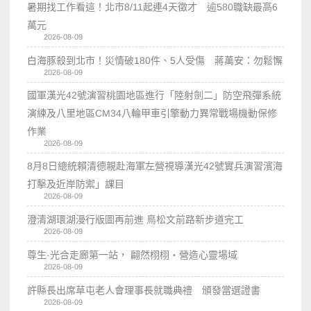
暑期找工作看這！北市8/11起連4天徵才 逾580職缺最高6
萬元
2026-08-09
白海豚殺到北市！災情破180件、5人受傷 蔣萬安：勿鬆懈
2026-08-09
國軍漢光42號演習桃園地區進行「陸射劍二」防空飛彈系統
演練及八里地區CM34八輪甲車引擎動力異常戰場機動保修
作業
2026-08-09
8月8日總統賴清德親赴海軍左營視導漢光42號實兵演習濱海
打擊及近岸防禦」課目
2026-08-09
澄清湖環湖漫行版圖再前進 鳥松文前路新步道完工
2026-08-09
尊生·光合走廊第一站， 翩然栩栩・營造心靈場域
2026-08-09
許縣長出席草屯老人會理事長就職典禮 頒發當選證書
2026-08-09