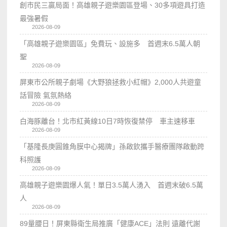
創市民三贏局面！高雄親子遊樂園區登場、30多項遊具打造
最強暑假
2026-08-09
「高雄親子遊樂園區」免費玩、設施多 首週末6.5萬人朝
聖
2026-08-09
屏東市公所親子劇場《大野狼拯救小紅帽》2,000人共遊童
話冒險 氣氛熱絡
2026-08-09
白海豚離台！北市紅黃線10日7時恢復禁停 車主速移車
2026-08-09
「基隆長庚圓錐角膜中心揭牌」孫啟欽攜手醫療團隊啟動跨
科照護
2026-08-09
高雄親子遊樂園爆人氣！單日3.5萬人湧入 首週末破6.5萬
人
2026-08-09
89量腰日！屏東縣衛生局推廣「健康ACE」法則 遠離代謝