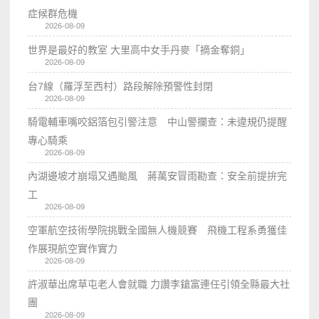
症候群危機
2026-08-09
世界是最好的教室 大里高中女手丹麥「摘金奪銅」
2026-08-09
台7線（羅浮至西村）路段解除預警性封閉
2026-08-09
騎電輔車嘴咬鋁箔包引警注意 中山警攔查：未違規仍提醒
專心騎乘
2026-08-09
內湖邊坡才崩塌又遇颱風 蔣萬安冒雨勘查：安全前提拚完
工
2026-08-09
空軍航空技術學院挑戰全國無人機競賽 飛機工程系勇獲佳
作展現航空實作實力
2026-08-09
許淑華出席草屯老人會就職 力讚李鎗富連任引領全縣最大社
團
2026-08-09