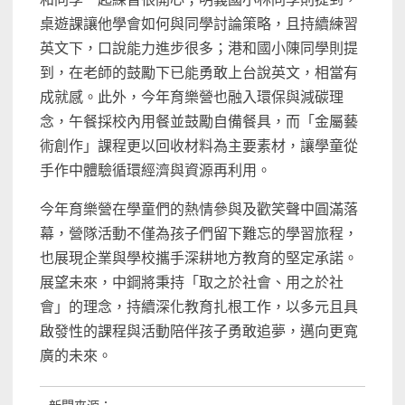
桌遊課讓他學會如何與同學討論策略，且持續練習
英文下，口說能力進步很多；港和國小陳同學則提
到，在老師的鼓勵下已能勇敢上台說英文，相當有
成就感。此外，今年育樂營也融入環保與減碳理
念，午餐採校內用餐並鼓勵自備餐具，而「金屬藝
術創作」課程更以回收材料為主要素材，讓學童從
手作中體驗循環經濟與資源再利用。
今年育樂營在學童們的熱情參與及歡笑聲中圓滿落
幕，營隊活動不僅為孩子們留下難忘的學習旅程，
也展現企業與學校攜手深耕地方教育的堅定承諾。
展望未來，中鋼將秉持「取之於社會、用之於社
會」的理念，持續深化教育扎根工作，以多元且具
啟發性的課程與活動陪伴孩子勇敢追夢，邁向更寬
廣的未來。