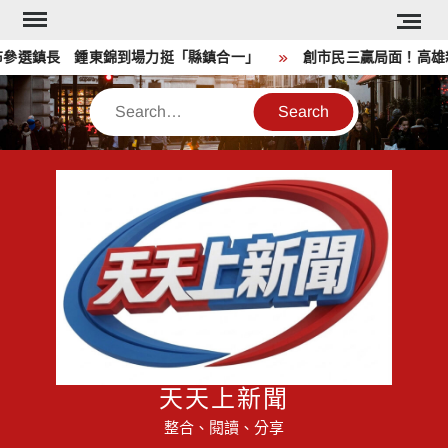
Skip
to
選鎮長 鍾東錦到場力挺「縣鎮合一」
創市民三贏局面！高雄親子
content
Search
天天上新聞
整合、閱讀、分享