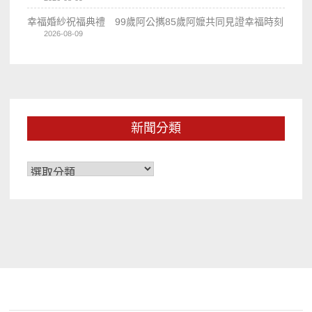
幸福婚紗祝福典禮 99歲阿公𢹂85歲阿嬤共同見證幸福時刻
2026-08-09
新聞分類
新
聞
分
類