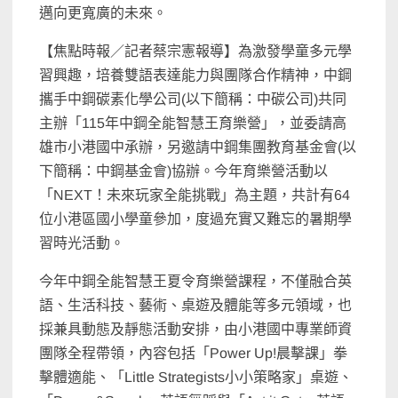
邁向更寬廣的未來。
【焦點時報／記者蔡宗憲報導】為激發學童多元學
習興趣，培養雙語表達能力與團隊合作精神，中鋼
攜手中鋼碳素化學公司(以下簡稱：中碳公司)共同
主辦「115年中鋼全能智慧王育樂營」，並委請高
雄市小港國中承辦，另邀請中鋼集團教育基金會(以
下簡稱：中鋼基金會)協辦。今年育樂營活動以
「NEXT！未來玩家全能挑戰」為主題，共計有64
位小港區國小學童參加，度過充實又難忘的暑期學
習時光活動。
今年中鋼全能智慧王夏令育樂營課程，不僅融合英
語、生活科技、藝術、桌遊及體能等多元領域，也
採兼具動態及靜態活動安排，由小港國中專業師資
團隊全程帶領，內容包括「Power Up!晨擊課」拳
擊體適能、「Little Strategists小小策略家」桌遊、