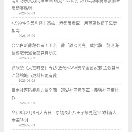
南市防暴實力閃耀全國 環湖社區及民榮社區勇奪防暴戲劇全
國競賽殊榮
2026-08-09
4,599件作品角逐！高雄「港都反毒盃」用畫筆教孩子識毒
拒毒
2026-08-09
台北白斬雞藏強者！玉米土雞「雞凍閃亮」成招牌 龍洞海
鮮餐廳老派台菜見真功夫
2026-08-09
徐欣瑩《大雲時堂》專訪 放棄NASA獎學金留家鄉 主張雙AI
治縣讓城市更科技更有愛
2026-08-09
臺南社區防暴劇力拚全國 環湖社區奪季軍、民榮社區獲佳
作
2026-08-09
令和8年8月8日大吉日 康議長赴八王子祭見證190對新人
幸福時刻
2026-08-09