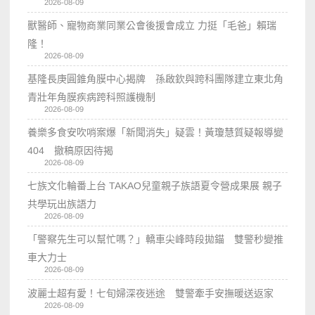
2026-08-09
獸醫師、寵物商業同業公會後援會成立 力挺「毛爸」賴瑞
隆！
2026-08-09
基隆長庚圓錐角膜中心揭牌 孫啟欽與跨科團隊建立東北角
青壯年角膜疾病跨科照護機制
2026-08-09
養樂多食安吹哨案爆「新聞消失」疑雲！黃瓊慧質疑報導變
404 撤稿原因待揭
2026-08-09
七族文化輪番上台 TAKAO兒童親子族語夏令營成果展 親子
共學玩出族語力
2026-08-09
「警察先生可以幫忙嗎？」轎車尖峰時段拋錨 雙警秒變推
車大力士
2026-08-09
波麗士超有愛！七旬婦深夜迷途 雙警牽手安撫暖送返家
2026-08-09