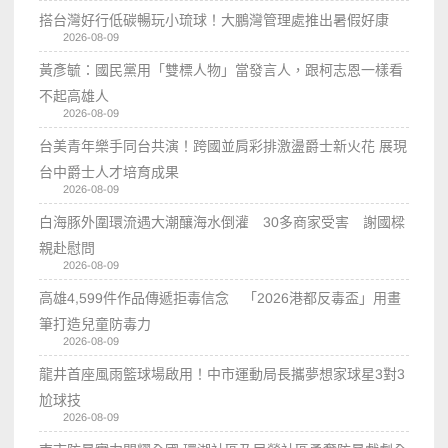
搭台灣好行低碳暢玩小琉球！大鵬灣管理處推出暑假好康
2026-08-09
黃彥毓：國民黨用「雙標人物」當發言人，跟柯志恩一樣看
不起高雄人
2026-08-09
台美青年樂手同台共演！跨國並肩彩排激盪爵士新火花 展現
台中爵士人才培育成果
2026-08-09
白海豚外圍環流遇大潮釀海水倒灌 30多商家受害 謝國樑
親赴慰問
2026-08-09
高雄4,599件作品傳遞拒毒信念 「2026港都反毒盃」用畫
筆打造兒童防毒力
2026-08-09
龍井首座風雨籃球場啟用！中市運動局長攜夢想家球星3對3
尬球技
2026-08-09