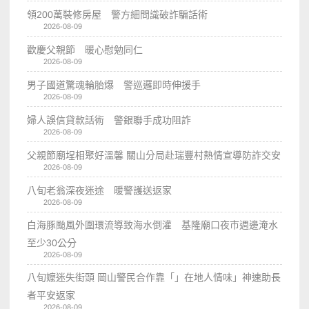
領200萬裝修房屋 警方細問識破詐騙話術
2026-08-09
歡慶父親節 暖心慰勉同仁
2026-08-09
男子國道驚魂輪胎爆 警巡邏即時伸援手
2026-08-09
婦人誤信貸款話術 警銀聯手成功阻詐
2026-08-09
父親節廟埕相聚好溫馨 關山分局赴瑞豐村熱情宣導防詐交安
2026-08-09
八旬老翁深夜迷途 暖警護送返家
2026-08-09
白海豚颱風外圍環流導致海水倒灌 基隆廟口夜市週邊淹水
至少30公分
2026-08-09
八旬嬤迷失街頭 岡山警民合作靠「」在地人情味」神速助長
者平安返家
2026-08-09