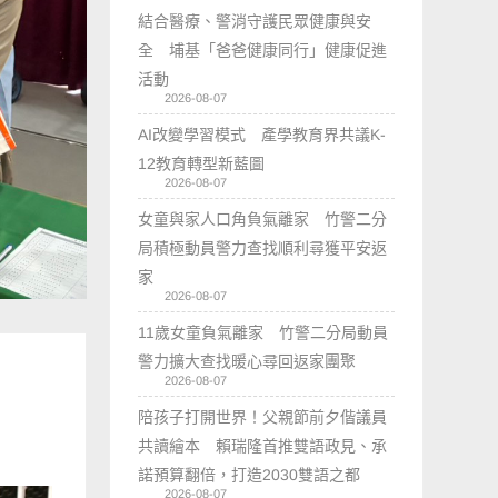
結合醫療、警消守護民眾健康與安
全 埔基「爸爸健康同行」健康促進
活動
2026-08-07
AI改變學習模式 產學教育界共議K-
12教育轉型新藍圖
2026-08-07
女童與家人口角負氣離家 竹警二分
局積極動員警力查找順利尋獲平安返
家
2026-08-07
11歲女童負氣離家 竹警二分局動員
警力擴大查找暖心尋回返家團聚
2026-08-07
陪孩子打開世界！父親節前夕偕議員
共讀繪本 賴瑞隆首推雙語政見、承
諾預算翻倍，打造2030雙語之都
2026-08-07