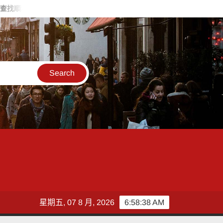
11歲女童負氣離家 竹警二分局動員警力擴大查找暖心尋回返家
星期五, 07 8 月, 2026
6:58:41 AM