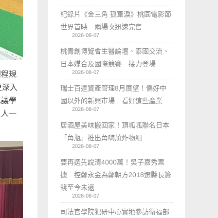
紀錄片《金三角 孤軍淚》桃園電影節
世界首映 兩場次迅速完售
2026-08-07
桃青創博覽會生醫論壇、泰國交流、
日本媒合及國際競賽 接力登場
2026-08-07
課程規
更深入
瑞士百達資產管理8月展望！偏好中
也讓學
國以外的新興市場 看好這些產業
2026-08-07
三人一
居酒屋美味搬回家！頂呱呱聯名日本
「角瓶」推出角嗨尬炸物組
2026-08-07
要再選先說清4000萬！吳子嘉秀票
據 控鄭永金為鄭朝方2018選縣長籌
錢至今未還
2026-08-07
司法官學院犯研中心實地參訪衛福部