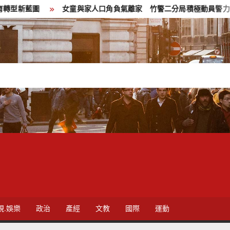
童與家人口角負氣離家 竹警二分局積極動員警力查找順利尋獲平安返家
視.娛樂
政治
產經
文教
國際
運動