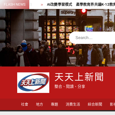
Skip
FLASH NEWS
AI改變學習模式 產學教育界共議K-12教育轉型新藍圖
女
to
content
Search
天天上新聞
整合、閱讀、分享
社會
地方
專題
消費生活
綜合新聞
影