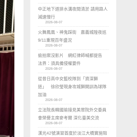
中正地下道排水溝夜間清淤 請用路人
減速慢行
2026-08-07
火舞鳳凰、神鬼踩街 嘉義城隍夜巡
9/11重現百年盛況
2026-08-07
偷拍案沒影片 網紅律師喊都提告
法界：須具備侵權要件
2026-08-07
從昔日高中女籃校隊到「資深獅
迷」 徐欣瑩現身攻城獅開訓為球隊
加油
2026-08-07
立法院長韓國瑜接見美眾院外交委員
會榮譽主席麥考爾 深化臺美交流
2026-08-07
漢光42號演習首度於淡江大橋實施阻