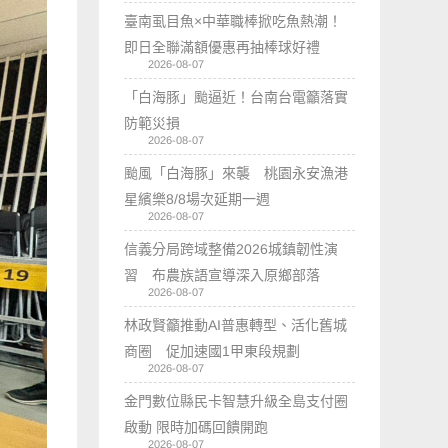
臺南虱目魚×中華職棒掀吃魚熱潮！
即日全聯滿額優惠再抽棒球好禮
2026-08-07
「白海豚」颱逼近！台南台電籲落實
防範災損
2026-08-07
颱風「白海豚」來襲 桃園永安漁港
星繽樂8/8場次延期一週
2026-08-07
信義分局跨域整備2026城鎮韌性演
習 布農族語宣導深入原鄉部落
2026-08-07
林政賢籲推動AI普惠轉型、活化舊城
商圈 促加速國1甲東段規劃
2026-08-07
金門數位縣民卡智慧升級全島支付圈
啟動 限時加碼回饋開跑
2026-08-07