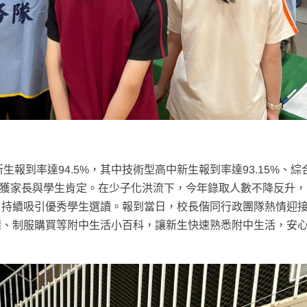
生報到率達94.5%，其中技術型高中新生報到率達93.15%、綜
果深獲家長與學生肯定。在少子化洪流下，今年錄取人數不降反升
，持續吸引優秀學生選讀。報到當日，校長偕同行政團隊熱情迎
請、制服購買等附中生活小百科，讓新生快速熟悉附中生活，安