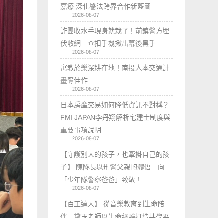
嘉療 深化醫法跨界合作新藍圖
2026-08-07
詐團收水手現身就栽了！前鎮警方埋
伏收網 查扣手機揪出幕後黑手
2026-08-07
寓教於樂深耕在地！南投人本交通計
畫奪佳作
2026-08-07
日本房產交易如何降低資訊不對稱？
FMI JAPAN李丹翔解析宅建士制度與
重要事項說明
2026-08-07
【守護別人的孩子，也牽掛自己的孩
子】 陳隊長以刑警父親的體悟 向
「少年隊警察爸爸」致敬！
2026-08-07
【百工達人】 從音樂教育到生命陪
伴 黛玉老師以生命經驗打造共學平