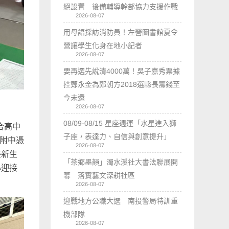
絕設置 後備輔導幹部協力支援作戰
2026-08-07
用母語採訪消防員！左營圖書館夏令
營讓學生化身在地小記者
2026-08-07
要再選先說清4000萬！吳子嘉秀票據
控鄭永金為鄭朝方2018選縣長籌錢至
今未還
2026-08-07
08/09-08/15 星座週運「水星進入獅
合高中
子座，表達力、自信與創意提升」
，附中憑
2026-08-07
接新生
「茶鄉墨韻」濁水溪社大書法聯展開
心迎接
幕 落實藝文深耕社區
2026-08-07
迎戰地方公職大選 南投警局特訓重
機部隊
2026-08-07