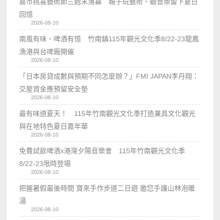
嘉市桃喜藝術節三週末落幕 親子玩藝術、聽音樂留下夏日
回憶
2026-08-10
南風有味、啤酒有憶 竹南鎮115年觀光文化季8/22-23龍鳳
漁港與台啤廠開催
2026-08-10
「日本房貸成數與預期不同怎麼辦？」FMI JAPAN李丹翔：
交屋資金應預留安全墊
2026-08-10
最有味道夏天！ 115年竹南觀光文化季打造兼具文化觀光
與在地特色夏日嘉年華
2026-08-10
免費試飲啤酒x港灣夕陽音樂會 115年竹南觀光文化季
8/22-23限時登場
2026-08-10
把握暑假最後時間 寶來手作步道二日遊 邀您手護山林泡暖
湯
2026-08-10