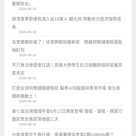
暑期安全」
2026-08-10
旗津風箏節連假湧入逾18萬人 觀光局:帶動地方經濟強勢成
長
2026-08-10
佳里鄉親有福了！佳里興郵局搬新家 開幕辦郵儲壽險還能
抽紅包
2026-08-10
不只會法律還會日語！高雄大學學生赴日挑戰跨域研習獲高
度肯定
2026-08-10
打造全球供應鏈關鍵樞紐 瞄準AI伺服器與車用市場 億光泰
國新廠動土！
2026-08-10
第七屆台灣慢城年會8月12日瑪家登場 慢城・漫程・瑪家行
邀民眾走進部落慢遊三天
2026-08-10
台南漁電共生再升級 南瀛養殖協會第2期14MWp動工