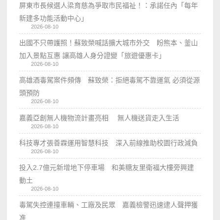
屏東市長候選人梁育慈為爭取市民福祉！：承諾任內「每年
新建多功能活動中心」
2026-08-10
出國不只帶護照！蘇致榮喊話擴大城市外交 盼熊本、釜山
加入景點互惠 讓高雄人身分證變「旅遊優惠卡」
2026-08-10
高雄酒毒駕案件頻傳 蘇致榮：拒絕毒駕不靠運氣 必須從源
頭預防
2026-08-10
嘉義亞創無人機物流計畫亮相 無人機送貨走入生活
2026-08-10
科技專才張善霖運用智慧科技 深入前線推助校園行政減負
2026-08-10
投入2.7億元新增地下停車場 和美糖友里衛福大樓旁興建
動土
2026-08-10
毒駕失控連撞車輛、工廠及民眾 嘉義檢警迅速逮人聲押獲
准