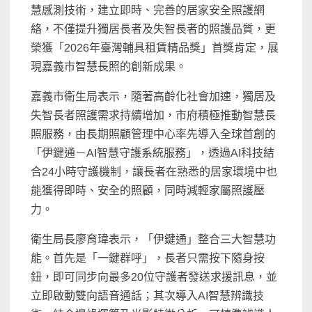
慧感測技術，建立即時、完善的居家安全照護網
絡，不僅提升獨居長者及失智長者的照護品質，更
榮獲「2026年臺灣輔具租賃精品獎」首獎肯定，展
現嘉義市智慧長照的創新成果。
嘉義市衛生局表示，隨著高齡化社會加速，獨居及
失智長者照護需求持續增加，市府積極推動智慧長
照服務，由長期照顧管理中心率先導入全球首創的
「伊鍵通－AI智慧守護系統服務」，透過AI科技結
合24小時守護機制，讓長者在熟悉的居家環境中也
能獲得即時、安全的照顧，同時減輕家屬照護壓
力。
衛生局長廖育瑋表示，「伊鍵通」整合三大智慧功
能。首先是「一鍵群呼」，長者只需按下隨身按
鈕，即可同步向最多20位守護者發送求援訊息，並
立即啟動雙向語音通話；其次導入AI智慧辨識技