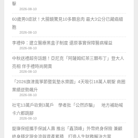
擊
2026-08-10
60歲男0症狀！大腸鏡驚見10多顆息肉 最大3公分已藏癌細
胞
2026-08-10
李禮仲：建立醫療黑盒子制度 還原事實保障醫病權益
2026-08-10
中秋送禮超夯話題！亞尼克「阿薩姆紅茶三顆布丁」登大人
亮相 伴手禮時尚開賣
2026-08-10
「2026旗津風箏節暨氣墊水樂園」4天吸引18萬人朝聖 商圈
業績逆勢飆升
2026-08-10
社宅13萬戶砍剩3萬戶 學者批「公然詐騙」 地方補助喊
卡六都跳腳
2026-08-10
錠嵂保經攜手保誠人壽 推出「鑫頂峰」外幣終身保險 兼顧
終身穩定現金流與資產累積 打造人生財務解決方案