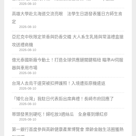
2026-08-10
高雄大學赴北海道交流亮眼 法學生日語發表獲日方師生肯
定
2026-08-10
亞尼克中秋限定茶香與奶香交織 大人系生乳捲與常溫禮盒搶
攻送禮商機
2026-08-10
億光泰國新廠今動土！打造全球供應鏈關鍵樞紐 瞄準AI伺服
器與車用市場
2026-08-10
台灣人去烏干達突被扣押護照！入境遭拒原機遣返
2026-08-10
「矮化台灣」我駐日代表拒出席典禮！長崎市府回應了
2026-08-10
蒂頭發黑別硬吃！婦吃放3週絲瓜 全身癢到爆紅疹
2026-08-10
第一銀行首度參與高齡健康產業博覽會 樂齡金融生活圈獲熱