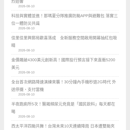
烈迴響
2026-08-10
科技與實體並進！那瑪夏分隊推廣防颱APP與避難包 落實三
位一體防災共識
2026-08-10
佳里佳里興郵局歡喜落成 全新服務空間啟用開幕抽紅包吸
睛
2026-08-10
金價飆破4300美元創新高！國際投行預言接下來直衝5200
美元
2026-08-10
全台首次網路降速演練來襲！30分鐘內手機秒退2G時代 外
送停擺、支付當機
2026-08-10
半夜跑廁所5次！醫揭頻尿元兇竟是「國民飲料」每天都在
喝
2026-08-10
西太平洋四颱共舞！台灣未來10天連續降雨 日本遭雙颱夾