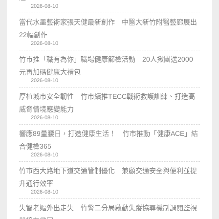
2026-08-10
當代水墨藝術家張天健最新創作 中醫大新竹附醫藝廊展出
22幅創作
2026-08-10
竹市推「職有為你」職場健康篩檢活動 20人揪團送2000
元再加碼健康大禮包
2026-08-10
厚植城市安全韌性 竹市續推TECC戰術救護訓練、打造高
威脅情境應變能力
2026-08-10
響應89量腰日，打造健康生活！ 竹市推動「健康ACE」結
合健檢365
2026-08-10
竹市西大路地下道交通管制優化 兼顧交通安全與便利並提
升通行效率
2026-08-10
失智老嫗外出走失 竹警二分局啟動失蹤協尋機制調閱監視