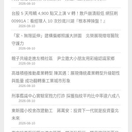
2026-08-10
台股 5 天甩轎 4,900 點又上演 V 轉！散戶崩潰殺低 網狂刷
00991A：看經理人 10 次抄底川湖『根本神操盤！』
2026-08-10
「家、無限延伸」建構偏鄉照護大拼圖 北榮展現燈塔醫院
守護力
2026-08-10
親子共繪走進左楠社區 尹立邀大小朋友用彩繪認識家鄉
2026-08-10
高雄積極推動產業轉型 陳其邁：展現傳統產業轉型升級韌性
與能量 成功翻轉重工業城市形象
2026-08-10
刑事鑑識中心實驗室戮力打詐 採獲指紋平均比中率達六成八
2026-08-10
東新國小校舍改建動工 蔣萬安：投資下一代就是投資臺北
未來
2026-08-10