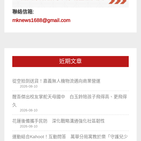
聯絡信箱:
mknews1688@gmail.com
近期文章
從空拍到送貨！嘉義無人機物流邁向商業營運
2026-08-10
醒吾傑出校友掌舵天母國中 白玉鈴陪孩子飛得高、更飛得
久
2026-08-10
花蓮後備攜手民防 深化戰略溝通強化社區韌性
2026-08-10
運動結合Kahoot！互動問答 萬華分局寓教於樂「守護兒少