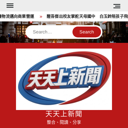
Skip
to
流邁向商業營運
醒吾傑出校友掌舵天母國中 白玉鈴陪孩子飛得
content
Search
天天上新聞
整合、閱讀、分享