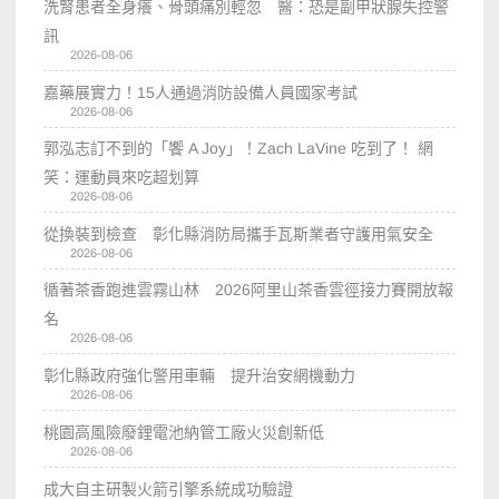
洗腎患者全身癢、骨頭痛別輕忽 醫：恐是副甲狀腺失控警
訊
2026-08-06
嘉藥展實力！15人通過消防設備人員國家考試
2026-08-06
郭泓志訂不到的「饗 A Joy」！Zach LaVine 吃到了！ 網
笑：運動員來吃超划算
2026-08-06
從換裝到檢查 彰化縣消防局攜手瓦斯業者守護用氣安全
2026-08-06
循著茶香跑進雲霧山林 2026阿里山茶香雲徑接力賽開放報
名
2026-08-06
彰化縣政府強化警用車輛 提升治安網機動力
2026-08-06
桃園高風險廢鋰電池納管工廠火災創新低
2026-08-06
成大自主研製火箭引擎系統成功驗證