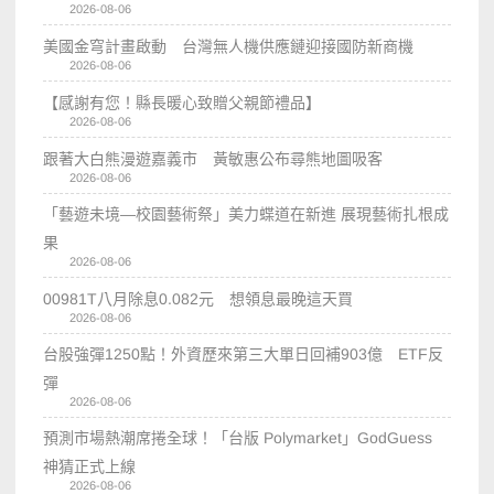
2026-08-06
美國金穹計畫啟動 台灣無人機供應鏈迎接國防新商機
2026-08-06
【感謝有您！縣長暖心致贈父親節禮品】
2026-08-06
跟著大白熊漫遊嘉義市 黃敏惠公布尋熊地圖吸客
2026-08-06
「藝遊未境—校園藝術祭」美力蝶道在新進 展現藝術扎根成
果
2026-08-06
00981T八月除息0.082元 想領息最晚這天買
2026-08-06
台股強彈1250點！外資歷來第三大單日回補903億 ETF反
彈
2026-08-06
預測市場熱潮席捲全球！「台版 Polymarket」GodGuess
神猜正式上線
2026-08-06