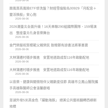
2026-08-06
跟風買高風險ETF慘洗盤？財經雪倫點名00929「月配息＋
靈活換股」安心抱
2026-08-06
2026潮臺北全面升級！16天串聯290組國際團隊、159場演
出 整座臺北化身音樂舞台
2026-08-06
金門榮服祝賀模範父親榮民 致贈鄭有諒書法將軍墨寶
2026-08-06
大林蒲遷村穩步推進 安置地道路成型116年啟動配地
2026-08-06
大林蒲遷村穩步推進 安置地道路成型116年啟動配地
2026-08-06
以音樂、健康與關懷陪伴父親歡度佳節 高雄市立鳳山醫院攜
手高雄縣醫師公會溫馨獻唱
2026-08-06
澎湖外垵5米高金色「躍動海豚」 絕美公共藝術翻轉西嶼新
地標