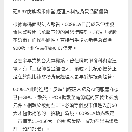
砸8.67億進場禾伸堂 經理人科技背景凸顯優勢
根據籌碼面與法人報告，00991A日前於禾伸堂股
價因整數關卡承壓下殺的最恐慌時刻，展現「選股
不選市」的操盤剛性，直接出手逆勢新建倉買進
900張，粗估豪砸約8.67億元。
呂宏宇畢業於台大電機系，曾任職於聯發科與宏達
電，有「工程師基金經理人」稱號，其核心優勢正
是在於能比純財務背景經理人更早拆解技術趨勢。
00991A此時進場，反映出經理人認為AI伺服器商機
已由GPU、散熱、PCB擴散至電源端的客製化被動
元件。相較於被動型ETF必須等個股市值進入前50
大才僵化補漲的「抬轎」窘境，00991A透過鎖定
「市值第51–150大」的動態策略，成功在黑馬爆發
前「超前部署」。