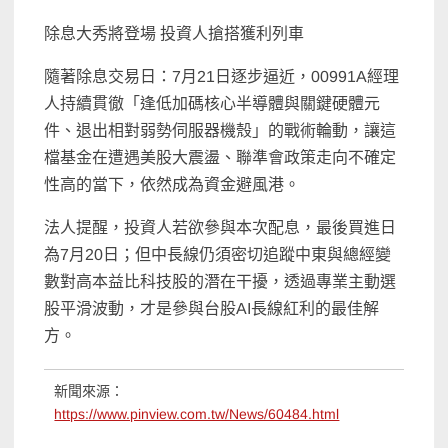
除息大秀將登場 投資人搶搭獲利列車
隨著除息交易日：7月21日逐步逼近，00991A經理
人持續貫徹「逢低加碼核心半導體與關鍵硬體元
件、退出相對弱勢伺服器機殼」的戰術輪動，讓這
檔基金在遭遇美股大震盪、聯準會政策走向不確定
性高的當下，依然成為資金避風港。
法人提醒，投資人若欲參與本次配息，最後買進日
為7月20日；但中長線仍須密切追蹤中東與總經變
數對高本益比科技股的潛在干擾，透過專業主動選
股平滑波動，才是參與台股AI長線紅利的最佳解
方。
新聞來源：
https://www.pinview.com.tw/News/60484.html