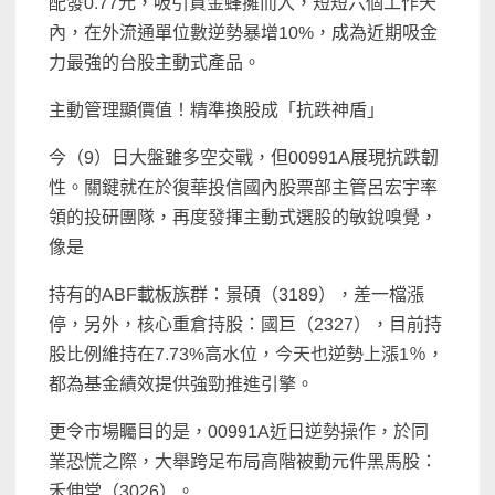
配發0.77元，吸引資金蜂擁而入，短短六個工作天
內，在外流通單位數逆勢暴增10%，成為近期吸金
力最強的台股主動式產品。
主動管理顯價值！精準換股成「抗跌神盾」
今（9）日大盤雖多空交戰，但00991A展現抗跌韌
性。關鍵就在於復華投信國內股票部主管呂宏宇率
領的投研團隊，再度發揮主動式選股的敏銳嗅覺，
像是
持有的ABF載板族群：景碩（3189），差一檔漲
停，另外，核心重倉持股：國巨（2327），目前持
股比例維持在7.73%高水位，今天也逆勢上漲1％，
都為基金績效提供強勁推進引擎。
更令市場矚目的是，00991A近日逆勢操作，於同
業恐慌之際，大舉跨足布局高階被動元件黑馬股：
禾伸堂（3026）。