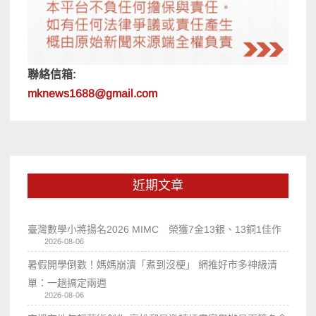
聯絡信箱:
mknews1688@gmail.com
近期文章
臺灣數學小將揚名2026 MIMC​ 榮獲7金13銀、13銅1佳作
2026-08-06
暑假開學倒數！媽媽崩潰「煮到沒梗」 網推好市多神級清
單：一趟搞定兩週
2026-08-06