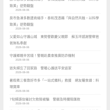
致美」逆勢翻盤
2026-08-06
房市急凍多數建商縮手，泰和茂憑藉「與自然共融，以科學
致美」逆勢翻盤
2026-08-06
父愛如山守護山城 東勢警歡慶父親節 蘇玉坪感謝警察爸
爸無私奉獻
2026-08-06
守護鄉親辛苦錢！警親赴農會推廣防詐機制
2026-08-06
迷失婦忘了回家路 警暖心護送平安返家
2026-08-06
暑假煮三餐靠好市多「一站式備料」救援 網友曬食譜：料
理寶庫
2026-08-06
7旬婦誤信催討欠款險被騙 警銀及時攔阻匯款
2026-08-06