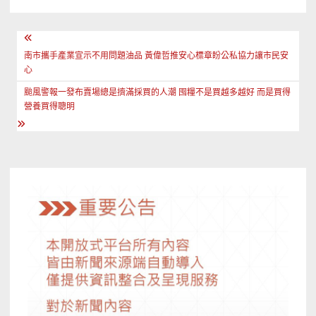
文
章
南市攜手產業宣示不用問題油品 黃偉哲推安心標章盼公私協力讓市民安
心
導
颱風警報一發布賣場總是擠滿採買的人潮 囤糧不是買越多越好 而是買得
覽
營養買得聰明