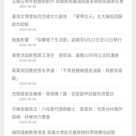
支援在地年輕藝術創作 高雄郵局邀請插畫家舉辦見面簽名會
2026-08-06
臺灣文博會點亮空總文化基地 「第零位元」五大展區回歸
創作起點
2026-08-06
颱風影響 「梨饗樹下生活節」延期至8月22日至23日舉行
2026-08-06
軍警消加薪預算又落空 張惇涵：最晚10月與立法院溝通
2026-08-06
蔣萬安回應遮簽名爭議：「不管是麵線還是油飯，我都很喜
歡」
2026-08-06
洗腎總是皮膚癢、骨頭痛？醫：恐是副甲狀腺失控警訊
2026-08-06
平鎮金陵路五、六段替代道路動土 張善政：完善台66聯外
路網、紓解地方壅塞
2026-08-06
縮短城鄉教育落差 高雄大學赴花蓮舉辦科學競賽培訓營