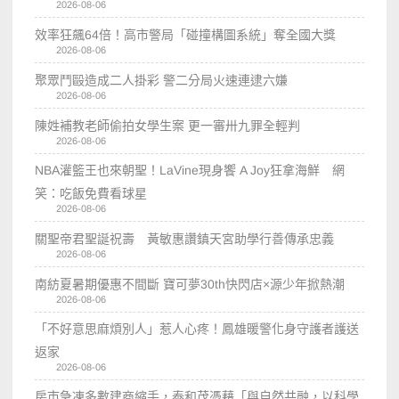
2026-08-06
效率狂飆64倍！高市警局「碰撞構圖系統」奪全國大獎
2026-08-06
聚眾鬥毆造成二人掛彩 警二分局火速連逮六嫌
2026-08-06
陳姓補教老師偷拍女學生案 更一審卅九罪全輕判
2026-08-06
NBA灌籃王也來朝聖！LaVine現身饗 A Joy狂拿海鮮 網
笑：吃飯免費看球星
2026-08-06
關聖帝君聖誕祝壽 黃敏惠讚鎮天宮助學行善傳承忠義
2026-08-06
南紡夏暑期優惠不間斷 寶可夢30th快閃店×源少年掀熱潮
2026-08-06
「不好意思麻煩別人」惹人心疼！鳳雄暖警化身守護者護送
返家
2026-08-06
房市急凍多數建商縮手，泰和茂憑藉「與自然共融，以科學