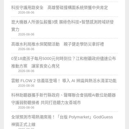
科技守護用路安全 高雄警碰撞構圖系統榮獲中央肯定
2026-08-06
崑大機器人所張弘毅獲3獎 展綠色科技×智慧感測跨域研發
實力
2026-08-06
高雄水利局推水保闖關活動 親子健走學防災拿好禮
2026-08-06
0至18歲孩子每月5000元何時到位？江和樹籲政府儘速公布
推動方案 讓家長安心育兒
2026-08-06
雲鯨 FLOW 2 信義區登場！ 導入 AI 辨識與熱活水清潔功能
2026-08-06
科林助聽器攜手新竹縣政府、聲暉聯合會捐贈AI數位助聽器
守護弱勢聽損者 共同打造聽力友善城市
2026-08-06
全球預測市場熱潮席捲！「台版 Polymarket」GodGuess
神猜正式上線