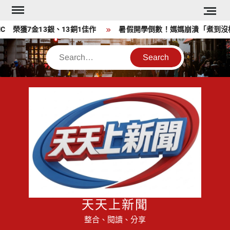
Skip
to
​ 榮獲7金13銀、13銅1佳作
暑假開學倒數！媽媽崩潰「煮到沒梗」
content
Search
天天上新聞
整合、閱讀、分享